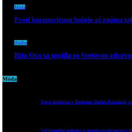
Móda
Proti koronavírusu bojuje aj známa ta
12. marca 2020
Hudba
Rita Ora sa spojila so Svetovou zdra
23. marca 2020
Móda
Nové predajne v Designer Outlet Parndorf, c
3. mája 2026
Veľkonočné nákupy a mnoho prekvapení v De