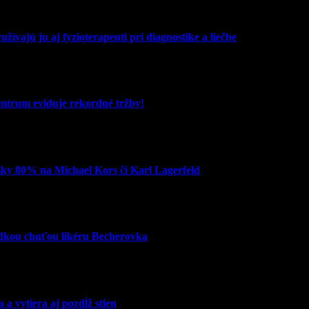
žívajú ju aj fyzioterapeuti pri diagnostike a liečbe
entrum eviduje rekordné tržby!
šky 80% na Michael Kors či Karl Lagerfeld
adkou chuťou likéru Becherovka
 vytiera aj pozdĺž stien