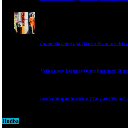
30. marca 2026
Známe Slovenky opäť žiarili: Braun predstavi
2. júna 2025
Veľká noc v Designer Outlet Parndorf: Shuttl
16. apríla 2025
Jarná nákupná horúčka: Zľavy až 80% počas
7. marca 2025
Hudba