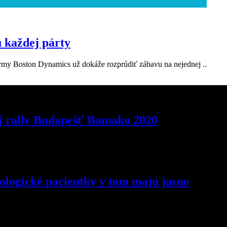
 každej párty
firmy Boston Dynamics už dokáže rozprúdiť zábavu na nejednej ..
j rally Budapešť Bamako 2020
ologické pacientky v tom majú jasno