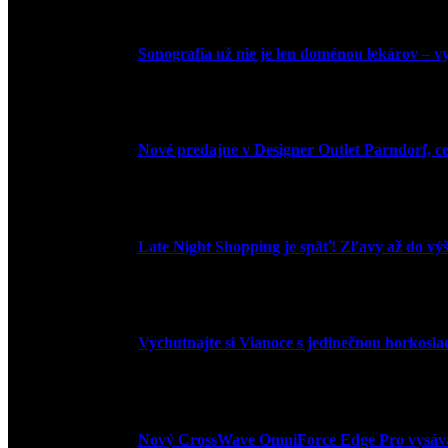
Sonografia už nie je len doménou lekárov – vyu
9. júla 2026
Nové predajne v Designer Outlet Parndorf, c
3. mája 2026
Late Night Shopping je späť! Zľavy až do vý
9. marca 2026
Vychutnajte si Vianoce s jedinečnou horkosl
3. decembra 2024
Nový CrossWave OmniForce Edge Pro vysáva a