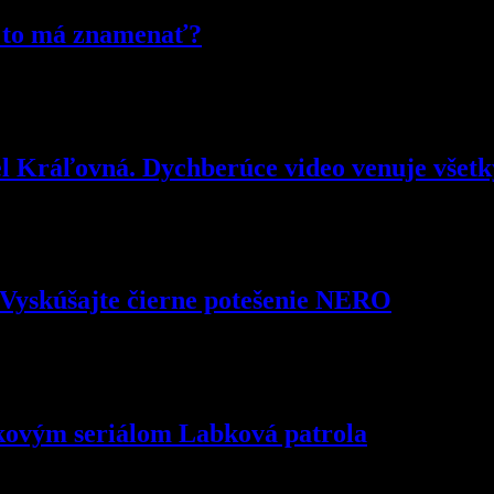
o to má znamenať?
el Kráľovná. Dychberúce video venuje vše
Vyskúšajte čierne potešenie NERO
vkovým seriálom Labková patrola