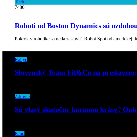
Tech
7480
Roboti od Boston Dynamics sú ozdobou
Pokrok v robotike sa nedá zastaviť. Robot Spot od americkej 
Rallye
Slovenský Team Fit&Co na preslávene
27. januára 2020
Zdravie
Sú vlasy skutočne korunou krásy? Onk
22. júla 2020
Kino