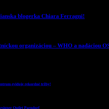
lianska blogerka Chiara Ferragni!
votníckou organizáciou – WHO a nadáciou O
entrum eviduje rekordné tržby!
signer Outlet Parndorf