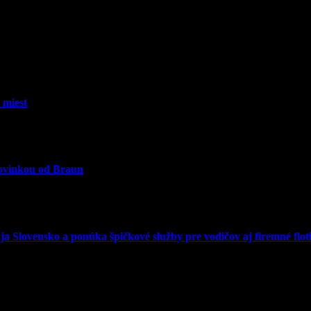
 miest
novinkou od Braun
 Slovensko a ponúka špičkové služby pre vodičov aj firemné floti