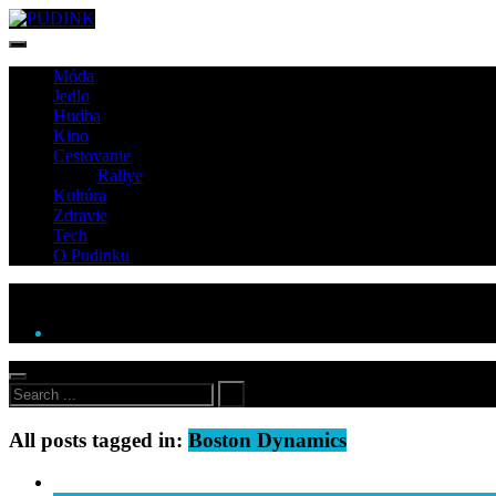
Móda
Jedlo
Hudba
Kino
Cestovanie
Rallye
Kultúra
Zdravie
Tech
O Pudinku
All posts tagged in:
Boston Dynamics