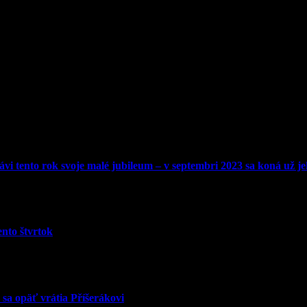
lávi tento rok svoje malé jubileum – v septembri 2023 sa koná už je
ento štvrtok
sa opäť vrátia Příšerákovi