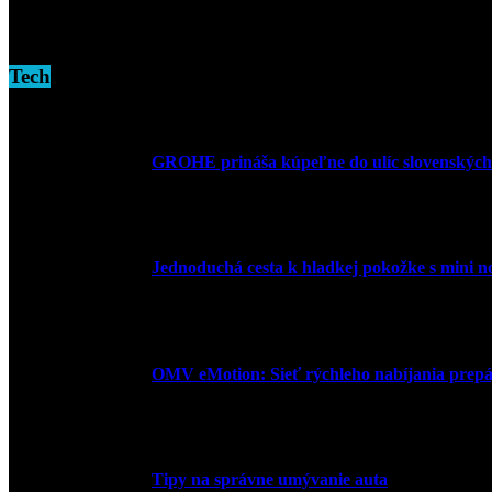
16. novembra 2024
Tech
GROHE prináša kúpeľne do ulíc slovenských
10. júla 2026
Jednoduchá cesta k hladkej pokožke s mini 
27. mája 2026
OMV eMotion: Sieť rýchleho nabíjania prepája
1. apríla 2026
Tipy na správne umývanie auta