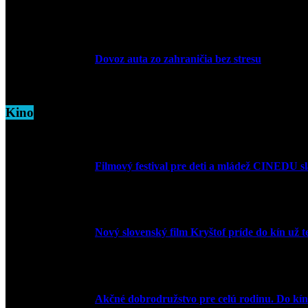
5. marca 2026
Dovoz auta zo zahraničia bez stresu
5. marca 2026
Kino
Filmový festival pre deti a mládež CINEDU s
10. augusta 2023
Nový slovenský film Kryštof príde do kín už t
20. apríla 2022
Akčné dobrodružstvo pre celú rodinu. Do kín 