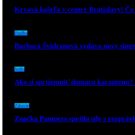
Krvavá košeľa v centre Bratislavy! Č
20. februára 2019
Hudba
Barbora Švidranová vydáva nový sing
30. januára 2020
Jedlo
Ako si spríjemniť domácu karanténu? 
30. marca 2020
Zdravie
Značka Pampers spojila sily s rozprá
28. apríla 2023