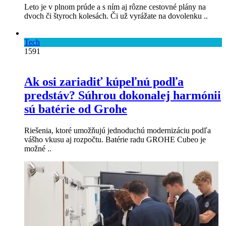
Leto je v plnom prúde a s ním aj rôzne cestovné plány na
dvoch či štyroch kolesách. Či už vyrážate na dovolenku ..
Tech
1591
Ak osi zariadiť kúpeľnú podľa
predstáv? Súhrou dokonalej harmónii
sú batérie od Grohe
Riešenia, ktoré umožňujú jednoduchú modernizáciu podľa
vášho vkusu aj rozpočtu. Batérie radu GROHE Cubeo je
možné ..