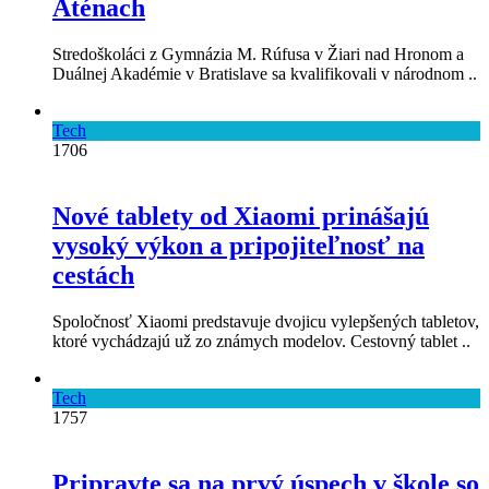
Aténach
Stredoškoláci z Gymnázia M. Rúfusa v Žiari nad Hronom a
Duálnej Akadémie v Bratislave sa kvalifikovali v národnom ..
Tech
1706
Nové tablety od Xiaomi prinášajú
vysoký výkon a pripojiteľnosť na
cestách
Spoločnosť Xiaomi predstavuje dvojicu vylepšených tabletov,
ktoré vychádzajú už zo známych modelov. Cestovný tablet ..
Tech
1757
Pripravte sa na prvý úspech v škole so