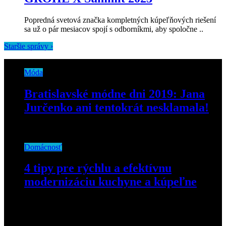
Popredná svetová značka kompletných kúpeľňových riešení
sa už o pár mesiacov spojí s odborníkmi, aby spoločne ..
Staršie správy ›
Móda
Bratislavské módne dni 2019: Jana
Jurčenko ani tentokrát nesklamala!
16. apríla 2019
Domácnosť
4 tipy pre rýchlu a efektívnu
modernizáciu kuchyne a kúpeľne
26. januára 2022