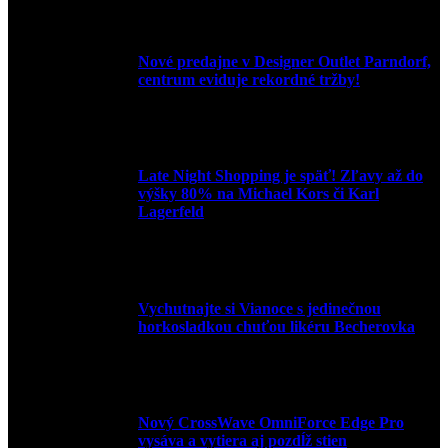
9. júla 2026
Nové predajne v Designer Outlet Parndorf,
centrum eviduje rekordné tržby!
3. mája 2026
Late Night Shopping je späť! Zľavy až do
výšky 80% na Michael Kors či Karl
Lagerfeld
9. marca 2026
Vychutnajte si Vianoce s jedinečnou
horkosladkou chuťou likéru Becherovka
3. decembra 2024
Nový CrossWave OmniForce Edge Pro
vysáva a vytiera aj pozdĺž stien