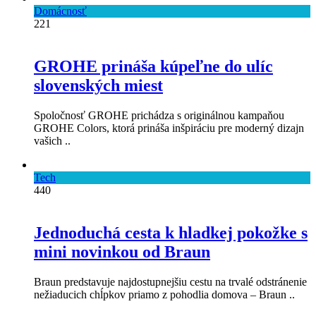
Domácnosť
221
GROHE prináša kúpeľne do ulíc
slovenských miest
Spoločnosť GROHE prichádza s originálnou kampaňou
GROHE Colors, ktorá prináša inšpiráciu pre moderný dizajn
vašich ..
Tech
440
Jednoduchá cesta k hladkej pokožke s
mini novinkou od Braun
Braun predstavuje najdostupnejšiu cestu na trvalé odstránenie
nežiaducich chĺpkov priamo z pohodlia domova – Braun ..