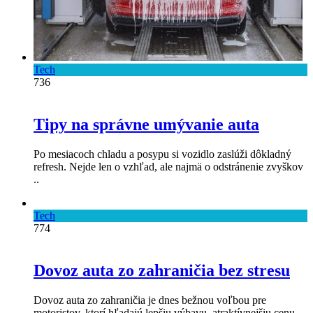
Tech
736
Tipy na správne umývanie auta
Po mesiacoch chladu a posypu si vozidlo zaslúži dôkladný
refresh. Nejde len o vzhľad, ale najmä o odstránenie zvyškov
..
Tech
774
Dovoz auta zo zahraničia bez stresu
Dovoz auta zo zahraničia je dnes bežnou voľbou pre
motoristov, ktorí hľadajú lepšiu výbavu, atraktívnejšiu cenu ..