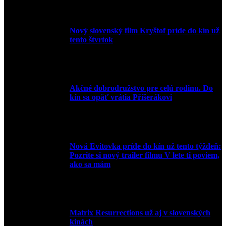
Nový slovenský film Kryštof príde do kín už
tento štvrtok
20. apríla 2022
Akčné dobrodružstvo pre celú rodinu. Do
kín sa opäť vrátia Příšerákovi
15. marca 2022
Nová Evitovka príde do kín už tento týždeň:
Pozrite si nový trailer filmu V lete ti poviem,
ako sa mám
14. februára 2022
Matrix Resurrections už aj v slovenských
kinách