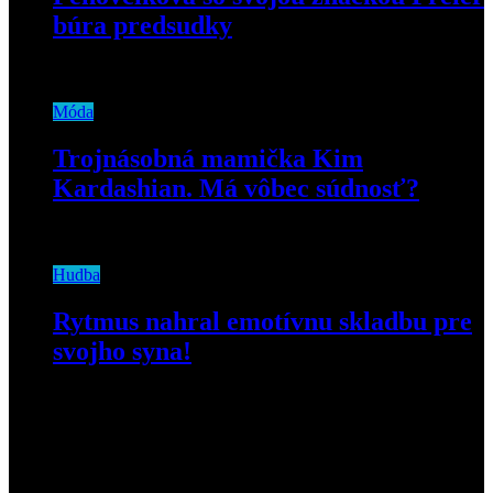
búra predsudky
7. októbra 2019
Móda
Trojnásobná mamička Kim
Kardashian. Má vôbec súdnosť?
8. októbra 2018
Hudba
Rytmus nahral emotívnu skladbu pre
svojho syna!
8. júla 2019