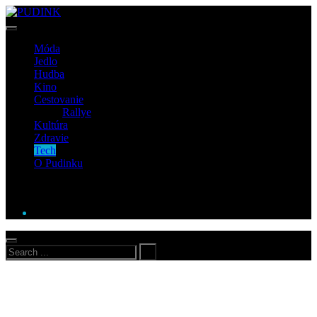
Móda
Jedlo
Hudba
Kino
Cestovanie
Rallye
Kultúra
Zdravie
Tech
O Pudinku