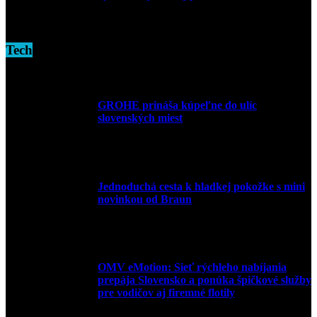
16. novembra 2024
Tech
GROHE prináša kúpeľne do ulíc
slovenských miest
10. júla 2026
Jednoduchá cesta k hladkej pokožke s mini
novinkou od Braun
27. mája 2026
OMV eMotion: Sieť rýchleho nabíjania
prepája Slovensko a ponúka špičkové služby
pre vodičov aj firemné flotily