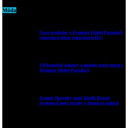
Móda
Nové predajne v Designer Outlet Parndorf,
centrum eviduje rekordné tržby!
3. mája 2026
Veľkonočné nákupy a mnoho prekvapení v
Designer Outlet Parndorf
30. marca 2026
Známe Slovenky opäť žiarili: Braun
predstavil nové trendy v domácej epilácii
2. júna 2025