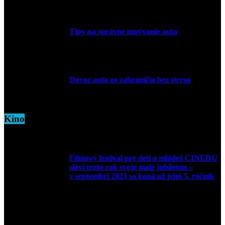
1. apríla 2026
Tipy na správne umývanie auta
5. marca 2026
Dovoz auta zo zahraničia bez stresu
5. marca 2026
Kino
Filmový festival pre deti a mládež CINEDU
slávi tento rok svoje malé jubileum –
v septembri 2023 sa koná už jeho 5. ročník
10. augusta 2023