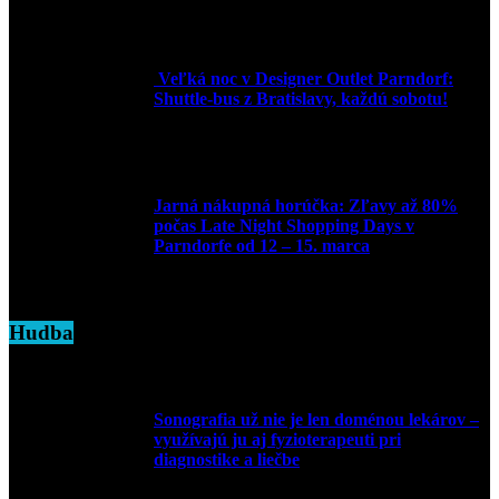
Veľká noc v Designer Outlet Parndorf:
Shuttle-bus z Bratislavy, každú sobotu!
16. apríla 2025
Jarná nákupná horúčka: Zľavy až 80%
počas Late Night Shopping Days v
Parndorfe od 12 – 15. marca
7. marca 2025
Hudba
Sonografia už nie je len doménou lekárov –
využívajú ju aj fyzioterapeuti pri
diagnostike a liečbe