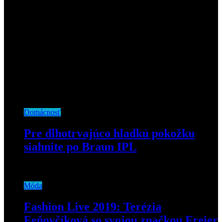
Domácnosť
Pre dlhotrvajúco hladkú pokožku
siahnite po Braun IPL
3. mája 2022
Móda
Fashion Live 2019: Terézia
Feňovčíková so svojou značkou Freier