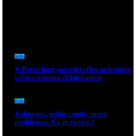
Jedlo
V Powerlogy space&coffee ochutnáte
kávu s maslom či kurkumou
29. marca 2019
Kino
Jedna noc, jedno rande, more
problémov. Čo je za tým?
23. septembra 2020