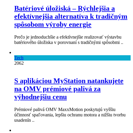
Batériové úložiská – Rýchlejšia a
efektívnejšia alternatíva k tradičným
spôsobom výroby energie
Prečo je jednoduchšie a efektívnejšie realizovať výstavbu
batériového úložiska v porovnaní s tradičnými spôsobmi ..
Tech
2062
S aplikáciou MyStation natankujete
na OMV prémiové palivá za
výhodnejšiu cenu
Prémiové palivá OMV MaxxMotion poskytujú vyššiu
účinnosť spaľovania, lepšiu ochranu motora a nižšiu tvorbu
usadenín ..