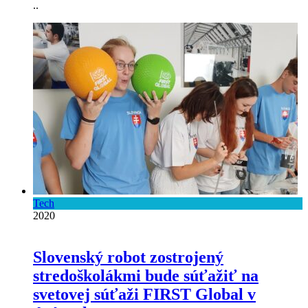
..
Tech
2020
Slovenský robot zostrojený
stredoškolákmi bude súťažiť na
svetovej súťaži FIRST Global v