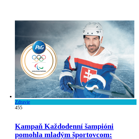
Zdravie
455
Kampaň Každodenní šampióni
pomohla mladým športovcom: