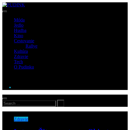
Móda
Jedlo
Hudba
Kino
Cestovanie
Rallye
Kultúra
Zdravie
Tech
O Pudinku
Zdravie