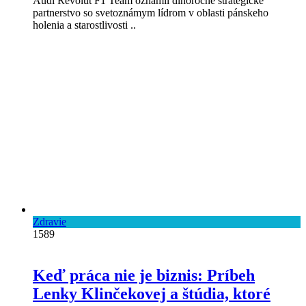
Audi Revolut F1 Team oznámil dlhoročné strategické
partnerstvo so svetoznámym lídrom v oblasti pánskeho
holenia a starostlivosti ..
Zdravie
1589
Keď práca nie je biznis: Príbeh
Lenky Klinčekovej a štúdia, ktoré