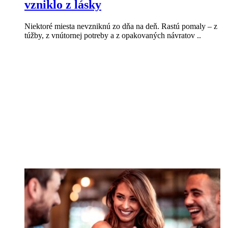
vzniklo z lásky
Niektoré miesta nevzniknú zo dňa na deň. Rastú pomaly – z
túžby, z vnútornej potreby a z opakovaných návratov ..