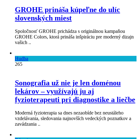
GROHE prináša kúpeľne do ulíc
slovenských miest
Spoločnosť GROHE prichádza s originálnou kampaňou
GROHE Colors, ktorá prináša inšpiráciu pre moderný dizajn
vašich ..
Hudba
265
Sonografia už nie je len doménou
lekárov – využívajú ju aj
fyzioterapeuti pri diagnostike a liečbe
Moderná fyzioterapia sa dnes nezaobíde bez neustáleho
vzdelávania, sledovania najnovších vedeckých poznatkov a
zavádzania ..