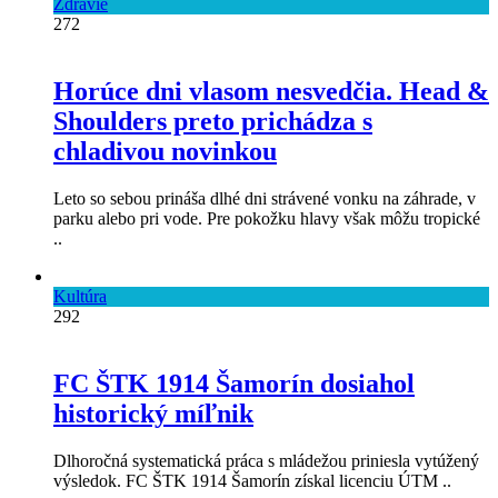
Zdravie
272
Horúce dni vlasom nesvedčia. Head &
Shoulders preto prichádza s
chladivou novinkou
Leto so sebou prináša dlhé dni strávené vonku na záhrade, v
parku alebo pri vode. Pre pokožku hlavy však môžu tropické
..
Kultúra
292
FC ŠTK 1914 Šamorín dosiahol
historický míľnik
Dlhoročná systematická práca s mládežou priniesla vytúžený
výsledok. FC ŠTK 1914 Šamorín získal licenciu ÚTM ..