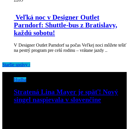
Veľká noc v Designer Outlet
Parndorf: Shuttle-bus z Bratislavy,
každú sobotu!
V Designer Outlet Parndorf sa počas Veľkej noci môžete tešiť
na pestrý program pre celú rodinu – vrátane jazdy ..
Staršie správy ›
Hudba
Stratená Lina Mayer je späť! Nový
singel naspievala v slovenčine
6. apríla 2021