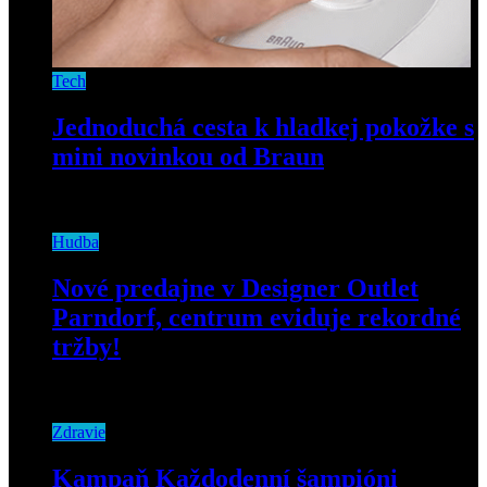
Tech
Jednoduchá cesta k hladkej pokožke s
mini novinkou od Braun
27. mája 2026
Hudba
Nové predajne v Designer Outlet
Parndorf, centrum eviduje rekordné
tržby!
3. mája 2026
Zdravie
Kampaň Každodenní šampióni