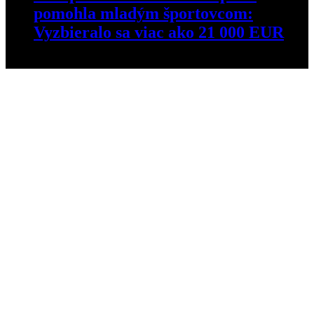
pomohla mladým športovcom:
Vyzbieralo sa viac ako 21 000 EUR
27. apríla 2026