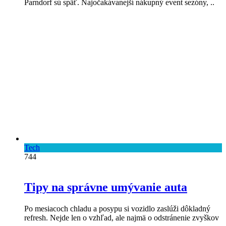
Parndorf sú späť. Najočakávanejší nákupný event sezóny, ..
Tech
744
Tipy na správne umývanie auta
Po mesiacoch chladu a posypu si vozidlo zaslúži dôkladný
refresh. Nejde len o vzhľad, ale najmä o odstránenie zvyškov