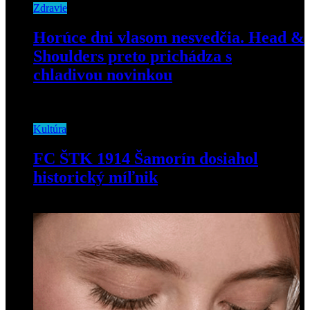
Zdravie
Horúce dni vlasom nesvedčia. Head &
Shoulders preto prichádza s
chladivou novinkou
24. júna 2026
Kultúra
FC ŠTK 1914 Šamorín dosiahol
historický míľnik
4. júna 2026