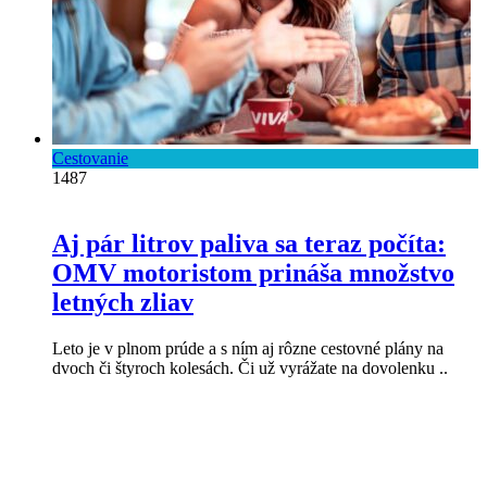
Cestovanie
1487
Aj pár litrov paliva sa teraz počíta:
OMV motoristom prináša množstvo
letných zliav
Leto je v plnom prúde a s ním aj rôzne cestovné plány na
dvoch či štyroch kolesách. Či už vyrážate na dovolenku ..