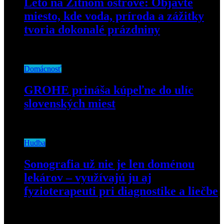
Leto na Žitnom ostrove: Objavte
miesto, kde voda, príroda a zážitky
tvoria dokonalé prázdniny
31. júla 2026
Domácnosť
GROHE prináša kúpeľne do ulíc
slovenských miest
10. júla 2026
Hudba
Sonografia už nie je len doménou
lekárov – využívajú ju aj
fyzioterapeuti pri diagnostike a liečbe
9. júla 2026