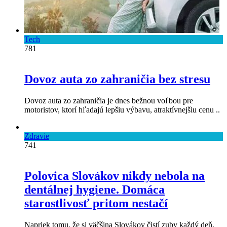
Tech
781
Dovoz auta zo zahraničia bez stresu
Dovoz auta zo zahraničia je dnes bežnou voľbou pre
motoristov, ktorí hľadajú lepšiu výbavu, atraktívnejšiu cenu ..
Zdravie
741
Polovica Slovákov nikdy nebola na
dentálnej hygiene. Domáca
starostlivosť pritom nestačí
Napriek tomu, že si väčšina Slovákov čistí zuby každý deň,