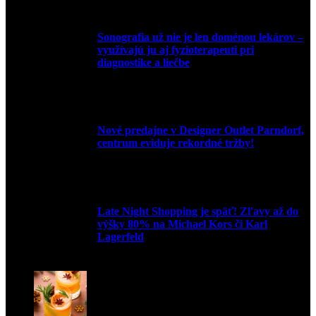
Sonografia už nie je len doménou lekárov –
využívajú ju aj fyzioterapeuti pri
diagnostike a liečbe
9. júla 2026
Nové predajne v Designer Outlet Parndorf,
centrum eviduje rekordné tržby!
3. mája 2026
Late Night Shopping je späť! Zľavy až do
výšky 80% na Michael Kors či Karl
Lagerfeld
9. marca 2026