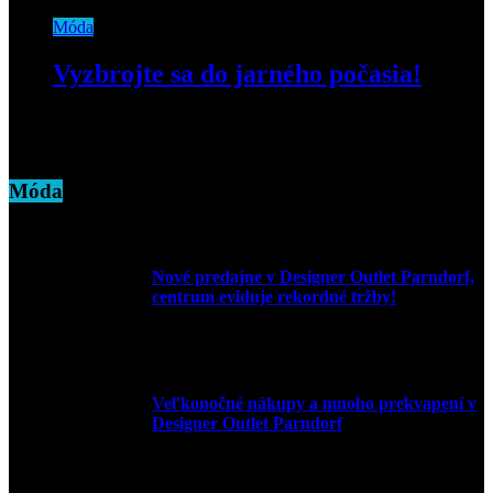
Móda
Vyzbrojte sa do jarného počasia!
16. apríla 2019
Móda
Nové predajne v Designer Outlet Parndorf,
centrum eviduje rekordné tržby!
3. mája 2026
Veľkonočné nákupy a mnoho prekvapení v
Designer Outlet Parndorf
30. marca 2026