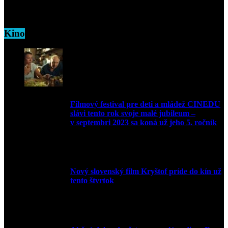
Kino
Filmový festival pre deti a mládež CINEDU
slávi tento rok svoje malé jubileum –
v septembri 2023 sa koná už jeho 5. ročník
10. augusta 2023
Nový slovenský film Kryštof príde do kín už
tento štvrtok
20. apríla 2022