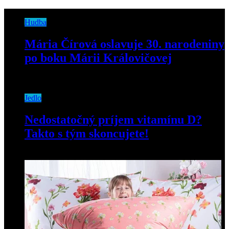
Hudba
Mária Čírová oslavuje 30. narodeniny
po boku Márii Královičovej
20. novembra 2018
Jedlo
Nedostatočný príjem vitamínu D?
Takto s tým skoncujete!
21. januára 2021