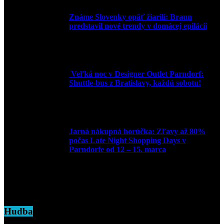
Známe Slovenky opäť žiarili: Braun
predstavil nové trendy v domácej epilácii
2. júna 2025
Veľká noc v Designer Outlet Parndorf:
Shuttle-bus z Bratislavy, každú sobotu!
16. apríla 2025
Jarná nákupná horúčka: Zľavy až 80%
počas Late Night Shopping Days v
Parndorfe od 12 – 15. marca
7. marca 2025
Hudba