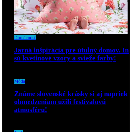
Domácnosť
Jarná inšpirácia pre útulný domov. In
sú kvetinové vzory a svieže farby!
24. marca 2023
Móda
Známe slovenské krásky si aj napriek
obmedzeniam užili festivalovú
atmosféru!
30. júna 2020