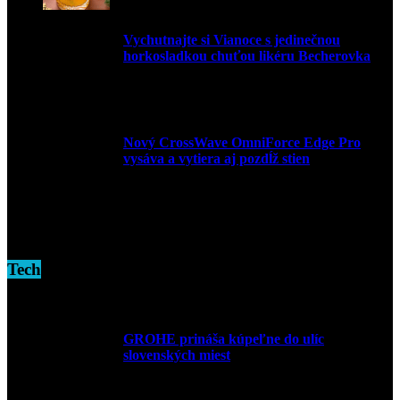
Vychutnajte si Vianoce s jedinečnou
horkosladkou chuťou likéru Becherovka
3. decembra 2024
Nový CrossWave OmniForce Edge Pro
vysáva a vytiera aj pozdĺž stien
16. novembra 2024
Tech
GROHE prináša kúpeľne do ulíc
slovenských miest
10. júla 2026