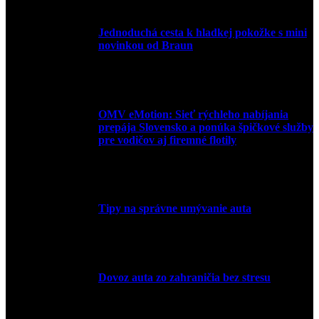
Jednoduchá cesta k hladkej pokožke s mini
novinkou od Braun
27. mája 2026
OMV eMotion: Sieť rýchleho nabíjania
prepája Slovensko a ponúka špičkové služby
pre vodičov aj firemné flotily
1. apríla 2026
Tipy na správne umývanie auta
5. marca 2026
Dovoz auta zo zahraničia bez stresu
5. marca 2026