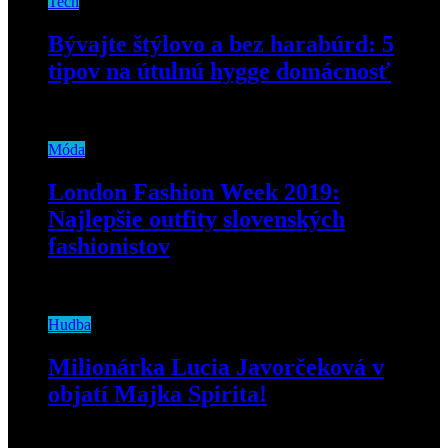
Tech
Bývajte štýlovo a bez harabúrd: 5
tipov na útulnú hygge domácnosť
23. marca 2020
Móda
London Fashion Week 2019:
Najlepšie outfity slovenských
fashionistov
8. marca 2019
Hudba
Milionárka Lucia Javorčeková v
objatí Majka Spirita!
19. novembra 2018