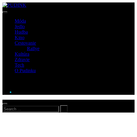
Móda
Jedlo
Hudba
Kino
Cestovanie
Rallye
Kultúra
Zdravie
Tech
O Pudinku