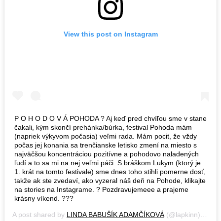
View this post on Instagram
P O H O D O V Á POHODA ? Aj keď pred chvíľou sme v stane
čakali, kým skončí prehánka/búrka, festival Pohoda mám
(napriek výkyvom počasia) veľmi rada. Mám pocit, že vždy
počas jej konania sa trenčianske letisko zmení na miesto s
najväčšou koncentráciou pozitívne a pohodovo naladených
ľudí a to sa mi na nej veľmi páči. S bráškom Lukym (ktorý je
1. krát na tomto festivale) sme dnes toho stihli pomerne dosť,
takže ak ste zvedaví, ako vyzeral náš deň na Pohode, klikajte
na stories na Instagrame. ? Pozdravujemeee a prajeme
krásny víkend. ???
A post shared by
LINDA BABUŠÍK ADAMČÍKOVÁ
(@lapkinn) on
Ju