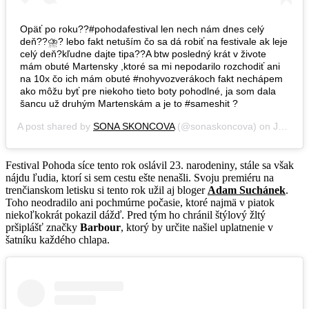
Opäť po roku??#pohodafestival len nech nám dnes celý
deň??⛈? lebo fakt netuším čo sa dá robiť na festivale ak leje
celý deň?kľudne dajte tipa??A btw posledný krát v živote
mám obuté Martensky ,ktoré sa mi nepodarilo rozchodiť ani
na 10x čo ich mám obuté #nohyvozverákoch fakt nechápem
ako môžu byť pre niekoho tieto boty pohodlné, ja som dala
šancu už druhým Martenskám a je to #sameshit ?
A post shared by
SONA SKONCOVA
(@sonaskoncova) on
Jul 12, 2019 at 12:01am PDT
Festival Pohoda síce tento rok oslávil 23. narodeniny, stále sa však
nájdu ľudia, ktorí si sem cestu ešte nenašli. Svoju premiéru na
trenčianskom letisku si tento rok užil aj bloger
Adam Suchánek
.
Toho neodradilo ani pochmúrne počasie, ktoré najmä v piatok
niekoľkokrát pokazil dážď. Pred tým ho chránil štýlový žltý
pršiplášť značky
Barbour
, ktorý by určite našiel uplatnenie v
šatníku každého chlapa.