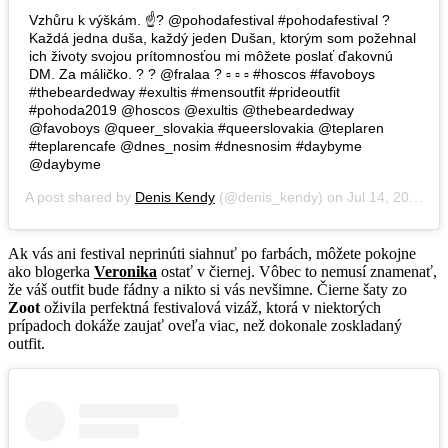
Vzhůru k výškám. ☝? @pohodafestival #pohodafestival ?
Každá jedna duša, každý jeden Dušan, ktorým som požehnal
ich životy svojou prítomnosťou mi môžete poslať ďakovnú
DM. Za máličko. ? ? @fralaa ? ▫️ ▫️ ▫️ #hoscos #favoboys
#thebeardedway #exultis #mensoutfit #prideoutfit
#pohoda2019 @hoscos @exultis @thebeardedway
@favoboys @queer_slovakia #queerslovakia @teplaren
#teplarencafe @dnes_nosim #dnesnosim #daybyme
@daybyme
A post shared by
Denis Kendy
(@denis_kendy) on
Jul 14, 2019 at 6:28am PDT
Ak vás ani festival neprinúti siahnuť po farbách, môžete pokojne
ako blogerka
Veronika
ostať v čiernej. Vôbec to nemusí znamenať,
že váš outfit bude fádny a nikto si vás nevšimne. Čierne šaty zo
Zoot
oživila perfektná festivalová vizáž, ktorá v niektorých
prípadoch dokáže zaujať oveľa viac, než dokonale zoskladaný
outfit.