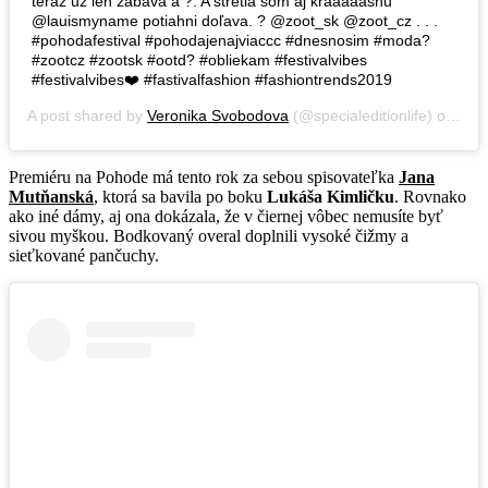
teraz už len zábava a ?. A stretla som aj kraaaaasnu
@lauismyname potiahni doľava. ? @zoot_sk @zoot_cz . . .
#pohodafestival #pohodajenajviaccc #dnesnosim #moda?
#zootcz #zootsk #ootd? #obliekam #festivalvibes
#festivalvibes❤️ #fastivalfashion #fashiontrends2019
A post shared by
Veronika Svobodova
(@specialeditionlife) on
Jul
Premiéru na Pohode má tento rok za sebou spisovateľka
Jana
Mutňanská
, ktorá sa bavila po boku
Lukáša Kimličku
. Rovnako
ako iné dámy, aj ona dokázala, že v čiernej vôbec nemusíte byť
sivou myškou. Bodkovaný overal doplnili vysoké čižmy a
sieťkované pančuchy.