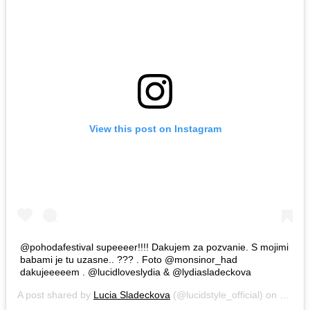
View this post on Instagram
@pohodafestival supeeeer!!!! Dakujem za pozvanie. S mojimi
babami je tu uzasne.. ??? . Foto @monsinor_had
dakujeeeeem . @lucidloveslydia & @lydiasladeckova
A post shared by
Lucia Sladeckova
(@lucidstyle_official) on
Jul 12