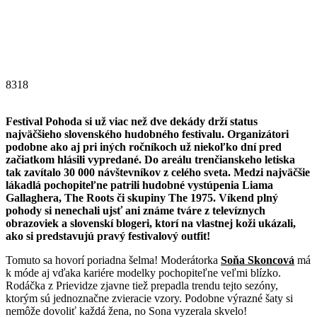
8318
Festival Pohoda si už viac než dve dekády drží status
najväčšieho slovenského hudobného festivalu. Organizátori
podobne ako aj pri iných ročníkoch už niekoľko dní pred
začiatkom hlásili vypredané. Do areálu trenčianskeho letiska
tak zavítalo 30 000 návštevníkov z celého sveta. Medzi najväčšie
lákadlá pochopiteľne patrili hudobné vystúpenia Liama
Gallaghera, The Roots či skupiny The 1975. Víkend plný
pohody si nenechali ujsť ani známe tváre z televíznych
obrazoviek a slovenskí blogeri, ktorí na vlastnej koži ukázali,
ako si predstavujú pravý festivalový outfit!
Tomuto sa hovorí poriadna šelma! Moderátorka
Soňa Skoncová
má
k móde aj vďaka kariére modelky pochopiteľne veľmi blízko.
Rodáčka z Prievidze zjavne tiež prepadla trendu tejto sezóny,
ktorým sú jednoznačne zvieracie vzory. Podobne výrazné šaty si
nemôže dovoliť každá žena, no Sona vyzerala skvelo!