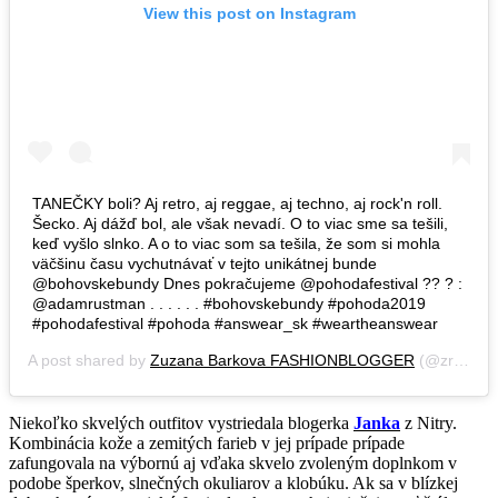
View this post on Instagram
TANEČKY boli? Aj retro, aj reggae, aj techno, aj rock'n roll.
Šecko. Aj dážď bol, ale však nevadí. O to viac sme sa tešili,
keď vyšlo slnko. A o to viac som sa tešila, že som si mohla
väčšinu času vychutnávať v tejto unikátnej bunde
@bohovskebundy Dnes pokračujeme @pohodafestival ?? ? :
@adamrustman . . . . . . #bohovskebundy #pohoda2019
#pohodafestival #pohoda #answear_sk #weartheanswear
A post shared by
Zuzana Barkova FASHIONBLOGGER
(@zrzkastyle) on
Niekoľko skvelých outfitov vystriedala blogerka
Janka
z Nitry.
Kombinácia kože a zemitých farieb v jej prípade prípade
zafungovala na výbornú aj vďaka skvelo zvoleným doplnkom v
podobe šperkov, slnečných okuliarov a klobúku. Ak sa v blízkej