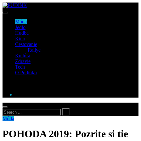
Móda
Jedlo
Hudba
Kino
Cestovanie
Rallye
Kultúra
Zdravie
Tech
O Pudinku
Móda
POHODA 2019: Pozrite si tie