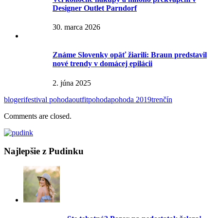
Designer Outlet Parndorf
30. marca 2026
Známe Slovenky opäť žiarili: Braun predstavil
nové trendy v domácej epilácii
2. júna 2025
blogeri
festival pohoda
outfit
pohoda
pohoda 2019
trenčín
Comments are closed.
Najlepšie z Pudinku