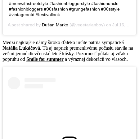
#menwithstreetstyle #fashionbloggerstyle #fashionuncle
#fashionbloggers #90sfashion #grungefashion #90sstyle
#vintageootd #festivallook
A post shared by
Dušan Marko
(@vegetarianboy) on
Jul 16, 2019 at 5:29am PDT
Medzi najkrajšie dámy široko ďaleko určite patrila sympatická
Natália Lukáčová
. Tá aj napriek premenlivému počasiu stavila na
veľmi jemné dievčenské letné kúsky. Pozornosť pútala aj vďaka
popruhu od
Smile for summer
a výraznej dekorácii vo vlasoch.