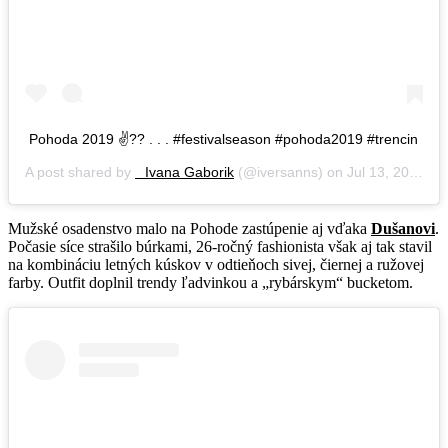
Pohoda 2019 ✌?? . . . #festivalseason #pohoda2019 #trencin
A post shared by
⠀Ivana Gaborik
(@iversanns) on
Jul 13, 2019 at 1:39am PDT
Mužské osadenstvo malo na Pohode zastúpenie aj vďaka
Dušanovi
.
Počasie síce strašilo búrkami, 26-ročný fashionista však aj tak stavil
na kombináciu letných kúskov v odtieňoch sivej, čiernej a ružovej
farby. Outfit doplnil trendy ľadvinkou a „rybárskym“ bucketom.