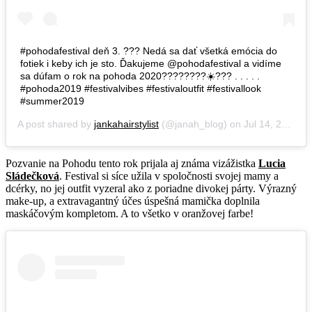
#pohodafestival deň 3. ??? Nedá sa dať všetká emócia do
fotiek i keby ich je sto. Ďakujeme @pohodafestival a vidíme
sa dúfam o rok na pohoda 2020????????☀️??? . . . . .
#pohoda2019 #festivalvibes #festivaloutfit #festivallook
#summer2019
A post shared by
jankahairstylist
(@janah_blog) on
Jul 14, 2019 at 9:51am PDT
Pozvanie na Pohodu tento rok prijala aj známa vizážistka
Lucia
Sládečková
. Festival si síce užila v spoločnosti svojej mamy a
dcérky, no jej outfit vyzeral ako z poriadne divokej párty. Výrazný
make-up, a extravagantný účes úspešná mamička doplnila
maskáčovým kompletom. A to všetko v oranžovej farbe!