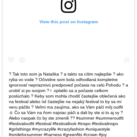
View this post on Instagram
? Tak toto som ja Nataška ? a takto sa cítim najlepšie ? ako
ryba vo vode ? Očividne som bola odhodlaná kompletne
ignorovať nepriaznivú predpoveď počasia na celú Pohodu ? a
urobiť si po svojom ?‍♀️ oplatilo sa a počasie celkom
poslúchalo ? Keby som mohla chodiť častejšie oblečená ako
na festival alebo ísť častejšie na nejaký festival to by sa mi
veru páčilo ? Veľmi ma zaujíma, ako sa Vám páči môj outfit
☺️ Čo sa Vám na ňom najviac páči a dali by ste si to aj vy ?
Alebo naopak čo by ste zmenili ?? #summer #summeroutfit
#festivaloutfit #festival #festivallook #inspo #festivalinspo
#girlsthings #mycrazylife #crazyfashion #uniquestyle
#smileforsummer #harness #greenfits #crown #joy