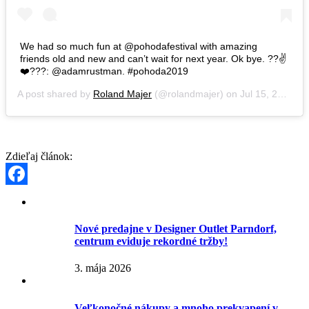
We had so much fun at @pohodafestival with amazing
friends old and new and can’t wait for next year. Ok bye. ??✌️
❤️???: @adamrustman. #pohoda2019
A post shared by
Roland Majer
(@rolandmajer) on
Jul 15, 2019 at 11:28pm PDT
Zdieľaj článok:
Facebook
Nové predajne v Designer Outlet Parndorf,
centrum eviduje rekordné tržby!
3. mája 2026
Veľkonočné nákupy a mnoho prekvapení v