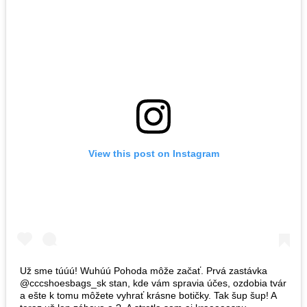
View this post on Instagram
Už sme túúú! Wuhúú Pohoda môže začať. Prvá zastávka
@cccshoesbags_sk stan, kde vám spravia účes, ozdobia tvár
a ešte k tomu môžete vyhrať krásne botičky. Tak šup šup! A