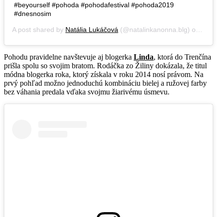
#beyourself #pohoda #pohodafestival #pohoda2019
#dnesnosim
A post shared by
Natália Lukáčová
(@natalinkanonna.blg) on
Jul 
Pohodu pravidelne navštevuje aj blogerka
Linda
, ktorá do Trenčína
prišla spolu so svojim bratom. Rodáčka zo Žiliny dokázala, že titul
módna blogerka roka, ktorý získala v roku 2014 nosí právom. Na
prvý pohľad možno jednoduchú kombináciu bielej a ružovej farby
bez váhania predala vďaka svojmu žiarivému úsmevu.