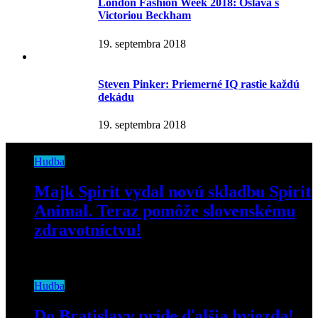
London Fashion Week 2018: Oslava s
Victoriou Beckham
19. septembra 2018
Steven Pinker: Priemerné IQ rastie každú
dekádu
19. septembra 2018
Hudba
Majk Spirit vydal novú skladbu Spirit
Animal. Teraz pomôže slovenskému
zdravotníctvu!
17. marca 2020
Hudba
Do Bratislavy príde ďalšia hviezda!