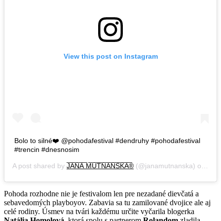
View this post on Instagram
Bolo to silné❤️ @pohodafestival #dendruhy #pohodafestival
#trencin #dnesnosim
A post shared by
J͞A͞N͞A͞ M͞U͞T͞N͞A͞N͞S͞K͞A͞®
(@janamutnanska) on
Jul 
Pohoda rozhodne nie je festivalom len pre nezadané dievčatá a
sebavedomých playboyov. Zabavia sa tu zamilované dvojice ale aj
celé rodiny. Úsmev na tvári každému určite vyčarila blogerka
Natália Homolová
, ktorá spolu s partnerom
Rolandom
zladila