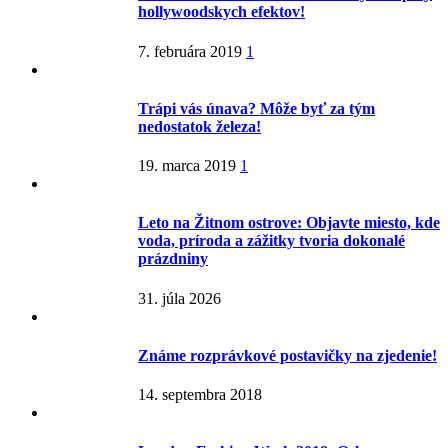
hollywoodskych efektov!
7. februára 2019
1
Trápi vás únava? Môže byť za tým
nedostatok železa!
19. marca 2019
1
Leto na Žitnom ostrove: Objavte miesto, kde
voda, príroda a zážitky tvoria dokonalé
prázdniny
31. júla 2026
Známe rozprávkové postavičky na zjedenie!
14. septembra 2018