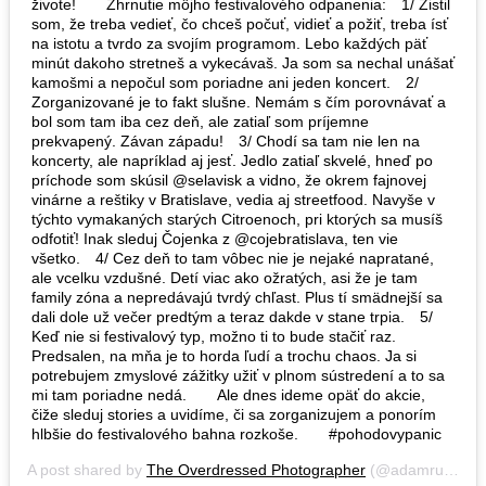
živote!⁠⠀ ⁠⠀ Zhrnutie môjho festivalového odpanenia:⁠⠀ 1/ Zistil
som, že treba vedieť, čo chceš počuť, vidieť a požiť, treba ísť
na istotu a tvrdo za svojím programom. Lebo každých päť
minút dakoho stretneš a vykecávaš. Ja som sa nechal unášať
kamošmi a nepočul som poriadne ani jeden koncert.⁠⠀ 2/
Zorganizované je to fakt slušne. Nemám s čím porovnávať a
bol som tam iba cez deň, ale zatiaľ som príjemne
prekvapený. Závan západu!⁠⠀ 3/ Chodí sa tam nie len na
koncerty, ale napríklad aj jesť. Jedlo zatiaľ skvelé, hneď po
príchode som skúsil @selavisk a vidno, že okrem fajnovej
vinárne a reštiky v Bratislave, vedia aj streetfood. Navyše v
týchto vymakaných starých Citroenoch, pri ktorých sa musíš
odfotiť! Inak sleduj Čojenka z @cojebratislava, ten vie
všetko.⁠⠀ 4/ Cez deň to tam vôbec nie je nejaké napratané,
ale vcelku vzdušné. Detí viac ako ožratých, asi že je tam
family zóna a nepredávajú tvrdý chľast. Plus tí smädnejší sa
dali dole už večer predtým a teraz dakde v stane trpia.⠀ 5/
Keď nie si festivalový typ, možno ti to bude stačiť raz.
Predsalen, na mňa je to horda ľudí a trochu chaos. Ja si
potrebujem zmyslové zážitky užiť v plnom sústredení a to sa
mi tam poriadne nedá.⁠⠀ ⁠⠀ Ale dnes ideme opäť do akcie,
čiže sleduj stories a uvidíme, či sa zorganizujem a ponorím
hlbšie do festivalového bahna rozkoše.⁠⠀ ⁠⠀ #pohodovypanic
A post shared by
The Overdressed Photographer
(@adamrustman) on