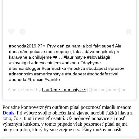
#pohoda2019 ??‍♀️ Prvý deň za nami a bol fakt super! Ale
dnes nám počasie moc nepraje, tak si dávame piknik pri
karavane a chillujeme ❤️ . . #laurinstyle #slovakiagirl
#slovakgirl #dnescestujem #odzadu #daybyme
#fashionblogger #carmushka #moskva #budapest #presov
#dnesnosim #americanstyle #budapest #pohodafestival
#pohoda #trencin #vanlife
A post shared by
LauRen • Laurinstyle •
(@lauismyname) on
Jul 1
Poriadne kontroverzným outfitom pútal pozornosť mladík menom
Denis
. Pri výbere svojho oblečenia si zjavne nerobil ťažkú hlavu z
toho, čo si budú myslieť ostatní. Už neónové nohavice sú dosť
výrazným kúskom, v tomto prípade však pozornosť pútal najmä
biely crop-top, ktorý by sme zrejme u väčšiny mužov nenašli.