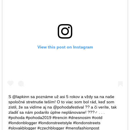
View this post on Instagram
S @lapkinn sa poznáme už asi 5 rokov a vždy sa na naše
spoločné stretnutie teším! O to viac som bol rád, keď som
zistil, že sa vidíme aj na @pohodafestival ?? a či veríte, tak
zladiť sa nám podarilo úplne neplánovane! ???‍♂️ . . .
#pohoda #pohoda2019 #trencin #dnesnosim #ootd
#londonblogger #londonstreetstyle #londonstreets
#slovakblogger #czechblogger #mensfashionpost