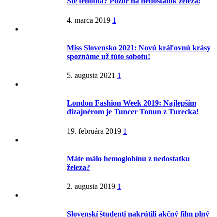
Ste tehotná? Pozor na nedostatok železa!
4. marca 2019
1
Miss Slovensko 2021: Novú kráľovnú krásy
spoznáme už túto sobotu!
5. augusta 2021
1
London Fashion Week 2019: Najlepším
dizajnérom je Tuncer Tonun z Turecka!
19. februára 2019
1
Máte málo hemoglobínu z nedostatku
železa?
2. augusta 2019
1
Slovenskí študenti nakrútili akčný film plný