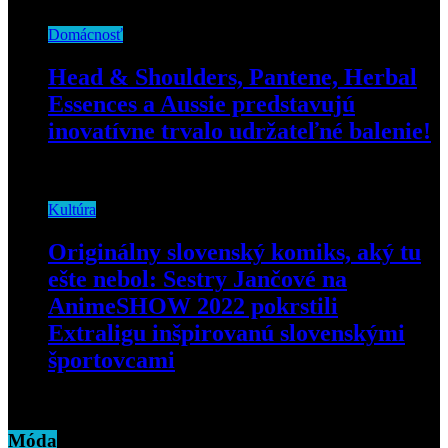
Domácnosť
Head & Shoulders, Pantene, Herbal
Essences a Aussie predstavujú
inovatívne trvalo udržateľné balenie!
18. mája 2021
Kultúra
Originálny slovenský komiks, aký tu
ešte nebol: Sestry Jančové na
AnimeSHOW 2022 pokrstili
Extraligu inšpirovanú slovenskými
športovcami
7. júla 2022
Móda