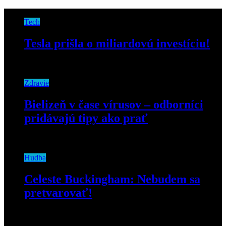
Tech
Tesla prišla o miliardovú investíciu!
19. septembra 2018
Zdravie
Bielizeň v čase vírusov – odborníci
pridávajú tipy ako prať
15. apríla 2020
Hudba
Celeste Buckingham: Nebudem sa
pretvarovať!
2. mája 2019