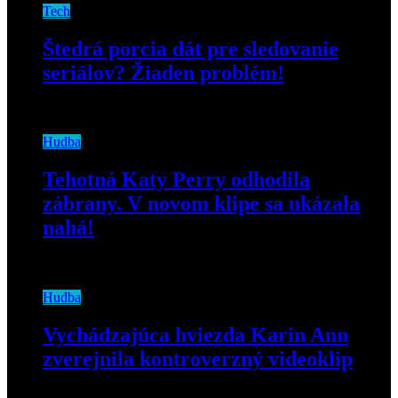
Tech
Štedrá porcia dát pre sledovanie
seriálov? Žiaden problém!
11. marca 2020
Hudba
Tehotná Katy Perry odhodila
zábrany. V novom klipe sa ukázala
nahá!
22. mája 2020
Hudba
Vychádzajúca hviezda Karin Ann
zverejnila kontroverzný videoklip
3. júna 2020