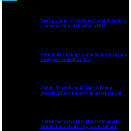
Nové predajne v Designer Outlet Parndorf,
centrum eviduje rekordné tržby!
3. mája 2026
Veľkonočné nákupy a mnoho prekvapení v
Designer Outlet Parndorf
30. marca 2026
Známe Slovenky opäť žiarili: Braun
predstavil nové trendy v domácej epilácii
2. júna 2025
Veľká noc v Designer Outlet Parndorf:
Shuttle-bus z Bratislavy, každú sobotu!