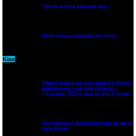
Tipy na správne umývanie auta
5. marca 2026
Dovoz auta zo zahraničia bez stresu
5. marca 2026
Kino
Filmový festival pre deti a mládež CINEDU
slávi tento rok svoje malé jubileum –
v septembri 2023 sa koná už jeho 5. ročník
10. augusta 2023
Nový slovenský film Kryštof príde do kín už
tento štvrtok