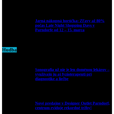
16. apríla 2025
Jarná nákupná horúčka: Zľavy až 80%
počas Late Night Shopping Days v
Parndorfe od 12 – 15. marca
7. marca 2025
Hudba
Sonografia už nie je len doménou lekárov –
využívajú ju aj fyzioterapeuti pri
diagnostike a liečbe
9. júla 2026
Nové predajne v Designer Outlet Parndorf,
centrum eviduje rekordné tržby!