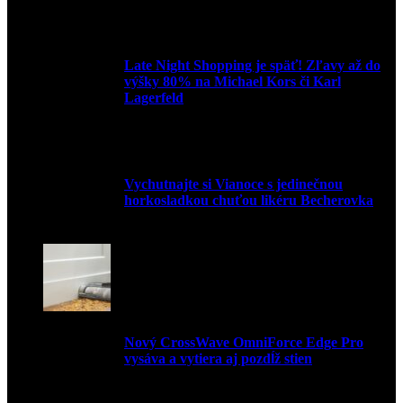
3. mája 2026
Late Night Shopping je späť! Zľavy až do
výšky 80% na Michael Kors či Karl
Lagerfeld
9. marca 2026
Vychutnajte si Vianoce s jedinečnou
horkosladkou chuťou likéru Becherovka
3. decembra 2024
Nový CrossWave OmniForce Edge Pro
vysáva a vytiera aj pozdĺž stien
16. novembra 2024