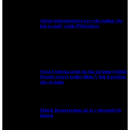
20. apríla 2022
Akčné dobrodružstvo pre celú rodinu. Do
kín sa opäť vrátia Příšerákovi
15. marca 2022
Nová Evitovka príde do kín už tento týždeň:
Pozrite si nový trailer filmu V lete ti poviem,
ako sa mám
14. februára 2022
Matrix Resurrections už aj v slovenských
kinách
27. januára 2022