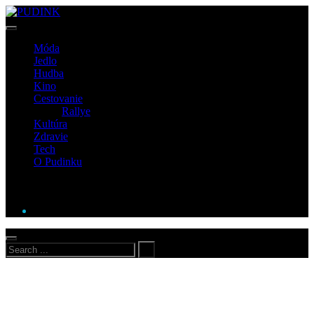
Móda
Jedlo
Hudba
Kino
Cestovanie
Rallye
Kultúra
Zdravie
Tech
O Pudinku