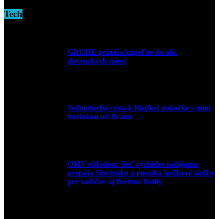
Tech
GROHE prináša kúpeľne do ulíc
slovenských miest
10. júla 2026
Jednoduchá cesta k hladkej pokožke s mini
novinkou od Braun
27. mája 2026
OMV eMotion: Sieť rýchleho nabíjania
prepája Slovensko a ponúka špičkové služby
pre vodičov aj firemné flotily
1. apríla 2026