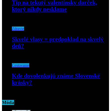
Tip na tekutý valentínsky darček,
ktorý nikdy nesklame
28. januára 2021
Zdravie
Skvelé vlasy = predpoklad na skvelý
deň?
21. decembra 2018
Cestovanie
Kde dovolenkujú známe Slovenské
krásky?
20. júla 2020
Móda