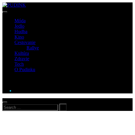
Móda
Jedlo
Hudba
Kino
Cestovanie
Rallye
Kultúra
Zdravie
Tech
O Pudinku