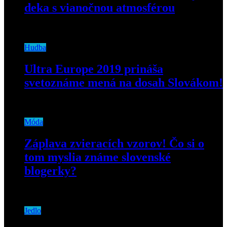
deka s vianočnou atmosférou
30. novembra 2024
Hudba
Ultra Europe 2019 prináša
svetoznáme mená na dosah Slovákom!
4. júla 2019
Móda
Záplava zvieracích vzorov! Čo si o
tom myslia známe slovenské
blogerky?
30. mája 2019
Jedlo