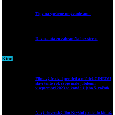
Tipy na správne umývanie auta
5. marca 2026
Dovoz auta zo zahraničia bez stresu
5. marca 2026
Kino
Filmový festival pre deti a mládež CINEDU
slávi tento rok svoje malé jubileum –
v septembri 2023 sa koná už jeho 5. ročník
10. augusta 2023
Nový slovenský film Kryštof príde do kín už