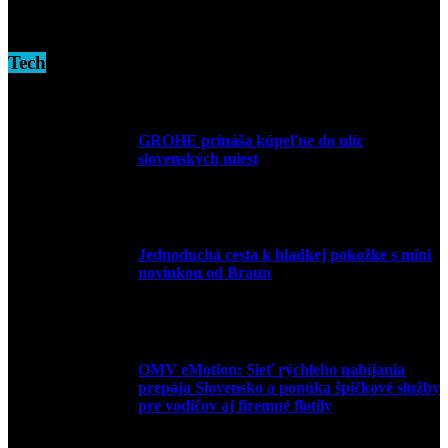
16. novembra 2024
Tech
GROHE prináša kúpeľne do ulíc
slovenských miest
10. júla 2026
Jednoduchá cesta k hladkej pokožke s mini
novinkou od Braun
27. mája 2026
OMV eMotion: Sieť rýchleho nabíjania
prepája Slovensko a ponúka špičkové služby
pre vodičov aj firemné flotily
1. apríla 2026