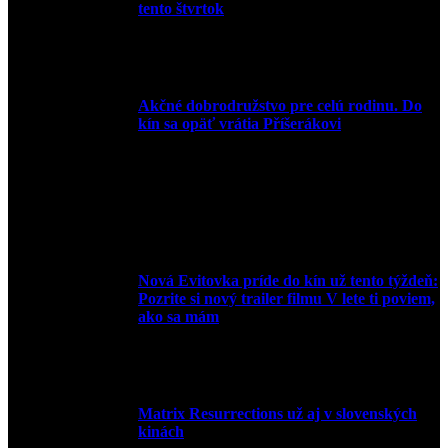
tento štvrtok
20. apríla 2022
Akčné dobrodružstvo pre celú rodinu. Do
kín sa opäť vrátia Příšerákovi
15. marca 2022
Nová Evitovka príde do kín už tento týždeň:
Pozrite si nový trailer filmu V lete ti poviem,
ako sa mám
14. februára 2022
Matrix Resurrections už aj v slovenských
kinách