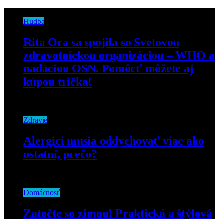
Hudba
Rita Ora sa spojila so Svetovou
zdravotníckou organizáciou – WHO a
nadáciou OSN. Pomôcť môžete aj
kúpou trička!
23. marca 2020
Zdravie
Alergici musia oddychovať viac ako
ostatní, prečo?
11. júla 2022
Domácnosť
Zatočte so zimou! Praktická a štýlová