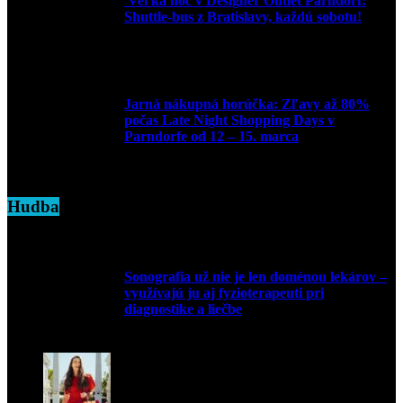
Veľká noc v Designer Outlet Parndorf:
Shuttle-bus z Bratislavy, každú sobotu!
16. apríla 2025
Jarná nákupná horúčka: Zľavy až 80%
počas Late Night Shopping Days v
Parndorfe od 12 – 15. marca
7. marca 2025
Hudba
Sonografia už nie je len doménou lekárov –
využívajú ju aj fyzioterapeuti pri
diagnostike a liečbe
9. júla 2026