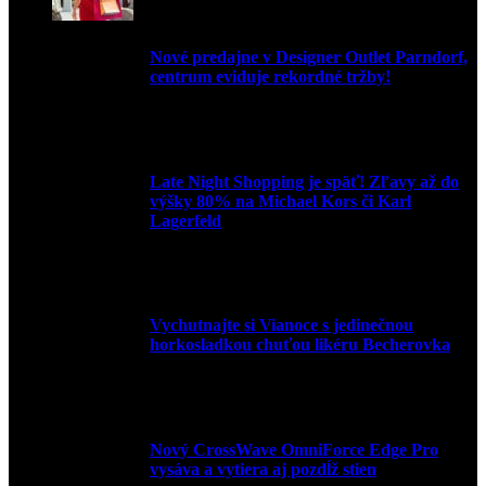
Nové predajne v Designer Outlet Parndorf,
centrum eviduje rekordné tržby!
3. mája 2026
Late Night Shopping je späť! Zľavy až do
výšky 80% na Michael Kors či Karl
Lagerfeld
9. marca 2026
Vychutnajte si Vianoce s jedinečnou
horkosladkou chuťou likéru Becherovka
3. decembra 2024
Nový CrossWave OmniForce Edge Pro
vysáva a vytiera aj pozdĺž stien