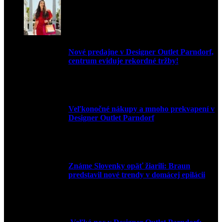
Nové predajne v Designer Outlet Parndorf,
centrum eviduje rekordné tržby!
3. mája 2026
Veľkonočné nákupy a mnoho prekvapení v
Designer Outlet Parndorf
30. marca 2026
Známe Slovenky opäť žiarili: Braun
predstavil nové trendy v domácej epilácii
2. júna 2025