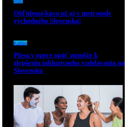
Jedlo
Obľúbená káva už aj v metropole
východného Slovenska!
7. júla 2020
Kultúra
Plesu v opere opäť pomôže k
zlepšeniu inkluzívneho vzdelávania na
Slovensku
19. novembra 2019