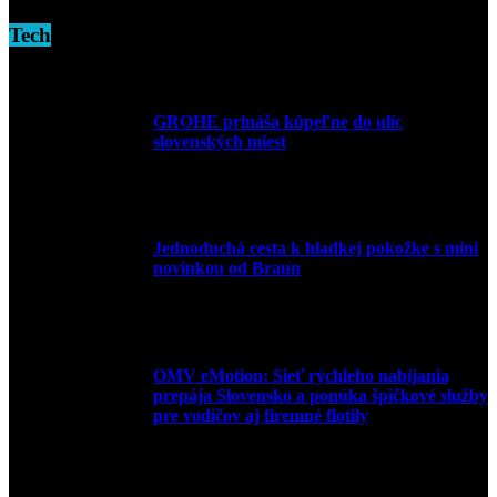
Tech
GROHE prináša kúpeľne do ulíc
slovenských miest
10. júla 2026
Jednoduchá cesta k hladkej pokožke s mini
novinkou od Braun
27. mája 2026
OMV eMotion: Sieť rýchleho nabíjania
prepája Slovensko a ponúka špičkové služby
pre vodičov aj firemné flotily
1. apríla 2026