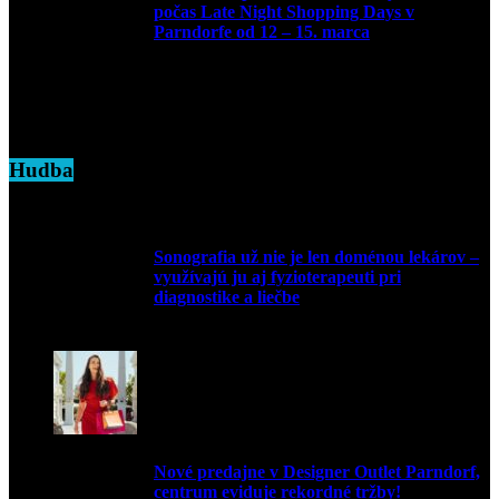
počas Late Night Shopping Days v
Parndorfe od 12 – 15. marca
7. marca 2025
Hudba
Sonografia už nie je len doménou lekárov –
využívajú ju aj fyzioterapeuti pri
diagnostike a liečbe
9. júla 2026
Nové predajne v Designer Outlet Parndorf,
centrum eviduje rekordné tržby!