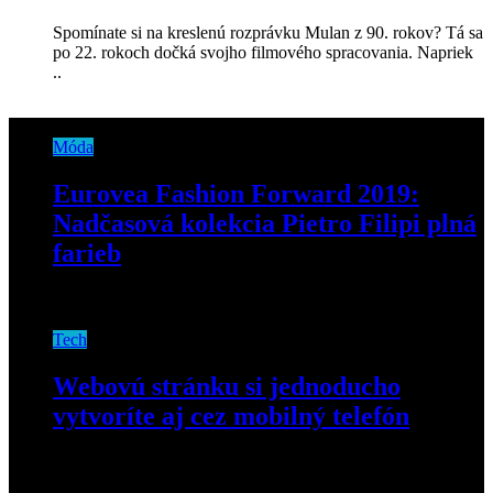
Spomínate si na kreslenú rozprávku Mulan z 90. rokov? Tá sa
po 22. rokoch dočká svojho filmového spracovania. Napriek
..
Móda
Eurovea Fashion Forward 2019:
Nadčasová kolekcia Pietro Filipi plná
farieb
15. apríla 2019
Tech
Webovú stránku si jednoducho
vytvoríte aj cez mobilný telefón
21. augusta 2020