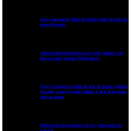
10. augusta 2023
Nový slovenský film Kryštof príde do kín už
tento štvrtok
20. apríla 2022
Akčné dobrodružstvo pre celú rodinu. Do
kín sa opäť vrátia Příšerákovi
15. marca 2022
Nová Evitovka príde do kín už tento týždeň:
Pozrite si nový trailer filmu V lete ti poviem,
ako sa mám
14. februára 2022
Matrix Resurrections už aj v slovenských
kinách