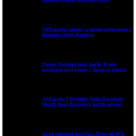
3. mája 2026
Veľkonočné nákupy a mnoho prekvapení v
Designer Outlet Parndorf
30. marca 2026
Známe Slovenky opäť žiarili: Braun
predstavil nové trendy v domácej epilácii
2. júna 2025
Veľká noc v Designer Outlet Parndorf:
Shuttle-bus z Bratislavy, každú sobotu!
16. apríla 2025
Jarná nákupná horúčka: Zľavy až 80%