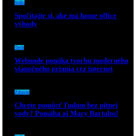
Jedlo
Spočítajte si, aké má home office
výhody
20. apríla 2020
Tech
Webnode ponúka tvorbu moderného
vianočného priania cez internet
9. decembra 2018
Zdravie
Chcete pomôcť ľudom bez pitnej
vody? Pomáha aj Mary Bartalos!
23. septembra 2019