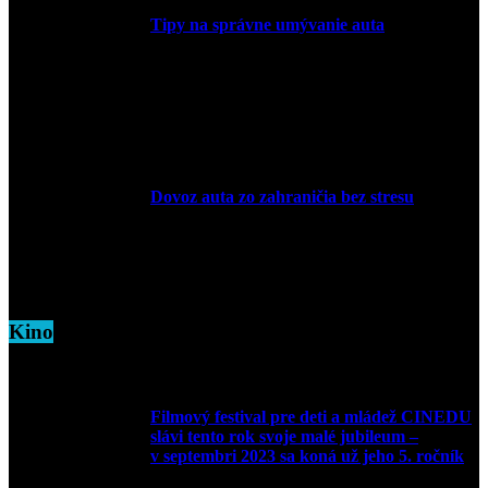
Tipy na správne umývanie auta
5. marca 2026
Dovoz auta zo zahraničia bez stresu
5. marca 2026
Kino
Filmový festival pre deti a mládež CINEDU
slávi tento rok svoje malé jubileum –
v septembri 2023 sa koná už jeho 5. ročník