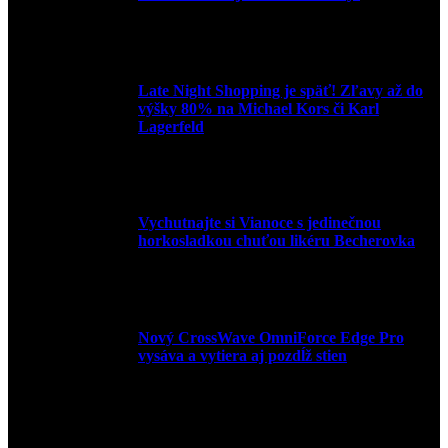
3. mája 2026
Late Night Shopping je späť! Zľavy až do
výšky 80% na Michael Kors či Karl
Lagerfeld
9. marca 2026
Vychutnajte si Vianoce s jedinečnou
horkosladkou chuťou likéru Becherovka
3. decembra 2024
Nový CrossWave OmniForce Edge Pro
vysáva a vytiera aj pozdĺž stien
16. novembra 2024