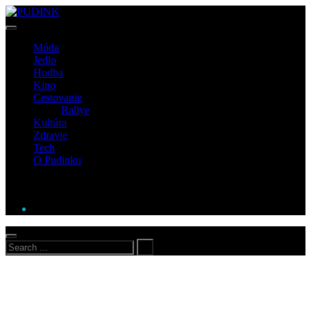
Móda
Jedlo
Hudba
Kino
Cestovanie
Rallye
Kultúra
Zdravie
Tech
O Pudinku