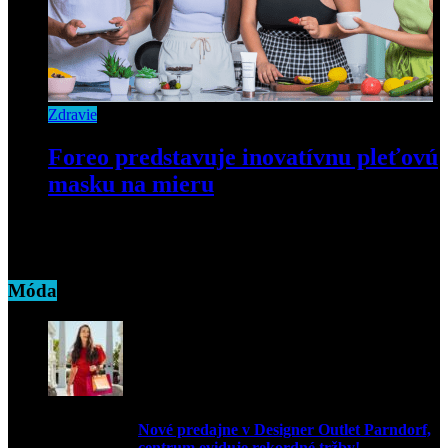
Zdravie
Foreo predstavuje inovatívnu pleťovú
masku na mieru
8. novembra 2021
Móda
Nové predajne v Designer Outlet Parndorf,
centrum eviduje rekordné tržby!