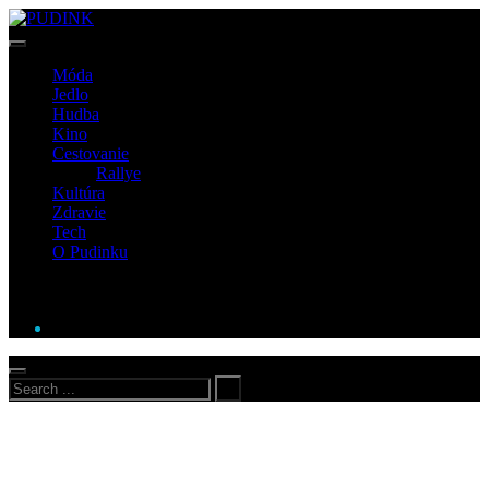
Móda
Jedlo
Hudba
Kino
Cestovanie
Rallye
Kultúra
Zdravie
Tech
O Pudinku