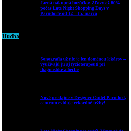
Jarná nákupná horúčka: Zľavy až 80%
počas Late Night Shopping Days v
Parndorfe od 12 – 15. marca
7. marca 2025
Hudba
Sonografia už nie je len doménou lekárov –
využívajú ju aj fyzioterapeuti pri
diagnostike a liečbe
9. júla 2026
Nové predajne v Designer Outlet Parndorf,
centrum eviduje rekordné tržby!
3. mája 2026