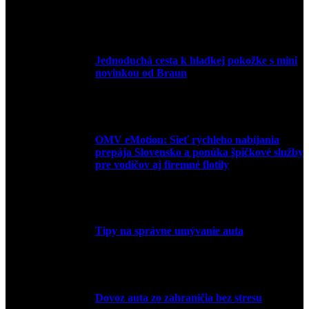
10. júla 2026
Jednoduchá cesta k hladkej pokožke s mini
novinkou od Braun
27. mája 2026
OMV eMotion: Sieť rýchleho nabíjania
prepája Slovensko a ponúka špičkové služby
pre vodičov aj firemné flotily
1. apríla 2026
Tipy na správne umývanie auta
5. marca 2026
Dovoz auta zo zahraničia bez stresu