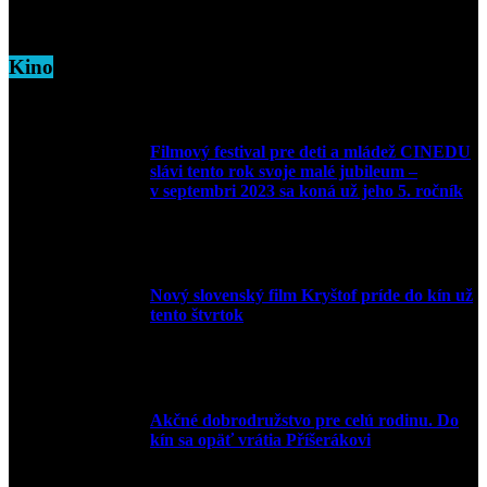
5. marca 2026
Kino
Filmový festival pre deti a mládež CINEDU
slávi tento rok svoje malé jubileum –
v septembri 2023 sa koná už jeho 5. ročník
10. augusta 2023
Nový slovenský film Kryštof príde do kín už
tento štvrtok
20. apríla 2022
Akčné dobrodružstvo pre celú rodinu. Do
kín sa opäť vrátia Příšerákovi
15. marca 2022