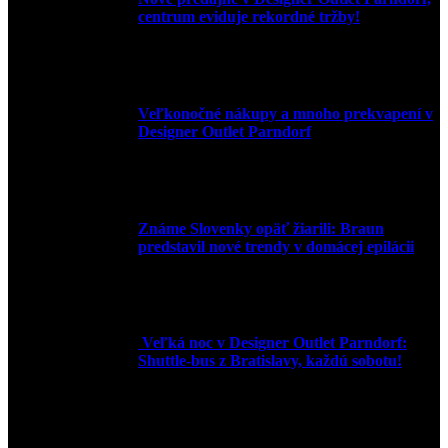
centrum eviduje rekordné tržby!
3. mája 2026
Veľkonočné nákupy a mnoho prekvapení v
Designer Outlet Parndorf
30. marca 2026
Známe Slovenky opäť žiarili: Braun
predstavil nové trendy v domácej epilácii
2. júna 2025
Veľká noc v Designer Outlet Parndorf:
Shuttle-bus z Bratislavy, každú sobotu!
16. apríla 2025