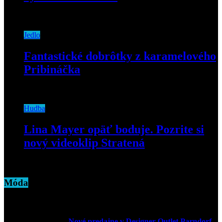
6. marca 2020
Jedlo
Fantastické dobrôtky z karamelového
Pribináčka
26. septembra 2018
Hudba
Lina Mayer opäť boduje. Pozrite si
nový videoklip Stratená
24. mája 2021
Móda
Nové predajne v Designer Outlet Parndorf,