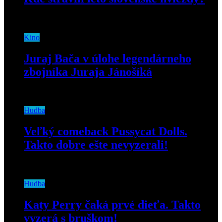
20. septembra 2018
Kino
Juraj Bača v úlohe legendárneho
zbojníka Juraja Jánošíká
14. januára 2021
Hudba
Veľký comeback Pussycat Dolls.
Takto dobre ešte nevyzerali!
4. decembra 2019
Hudba
Katy Perry čaká prvé dieťa. Takto
vyzerá s bruškom!