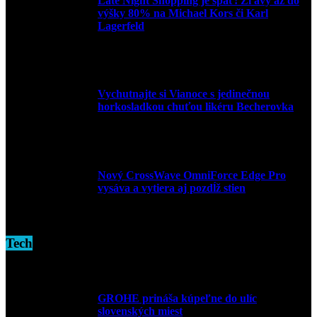
Late Night Shopping je späť! Zľavy až do
výšky 80% na Michael Kors či Karl
Lagerfeld
9. marca 2026
Vychutnajte si Vianoce s jedinečnou
horkosladkou chuťou likéru Becherovka
3. decembra 2024
Nový CrossWave OmniForce Edge Pro
vysáva a vytiera aj pozdĺž stien
16. novembra 2024
Tech
GROHE prináša kúpeľne do ulíc
slovenských miest