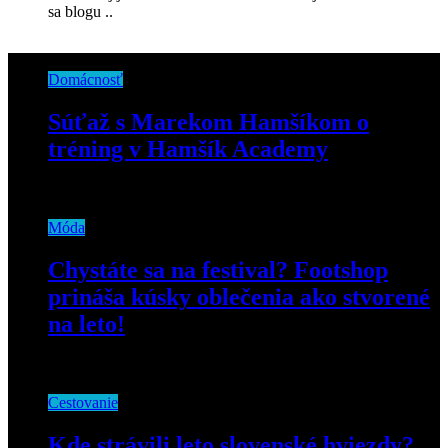
sa blogu ..
Domácnosť
Súťaž s Marekom Hamšíkom o
tréning v Hamšík Academy
25. júna 2022
Móda
Chystáte sa na festival? Footshop
prináša kúsky oblečenia ako stvorené
na leto!
18. júla 2019
Cestovanie
Kde strávili leto slovenské hviezdy?