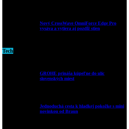
3. decembra 2024
Nový CrossWave OmniForce Edge Pro
vysáva a vytiera aj pozdĺž stien
16. novembra 2024
Tech
GROHE prináša kúpeľne do ulíc
slovenských miest
10. júla 2026
Jednoduchá cesta k hladkej pokožke s mini
novinkou od Braun
27. mája 2026