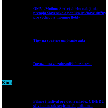
OMV eMotion: Sieť rýchleho nabíjania
prepája Slovensko a ponúka špičkové služby
pre vodičov aj firemné flotily
1. apríla 2026
Tipy na správne umývanie auta
5. marca 2026
Dovoz auta zo zahraničia bez stresu
5. marca 2026
Kino
Filmový festival pre deti a mládež CINEDU
slávi tento rok svoje malé jubileum –