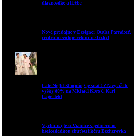
diagnostike a liečbe
9. júla 2026
Nové predajne v Designer Outlet Parndorf,
centrum eviduje rekordné tržby!
3. mája 2026
Late Night Shopping je späť! Zľavy až do
výšky 80% na Michael Kors či Karl
Lagerfeld
9. marca 2026
Vychutnajte si Vianoce s jedinečnou
horkosladkou chuťou likéru Becherovka