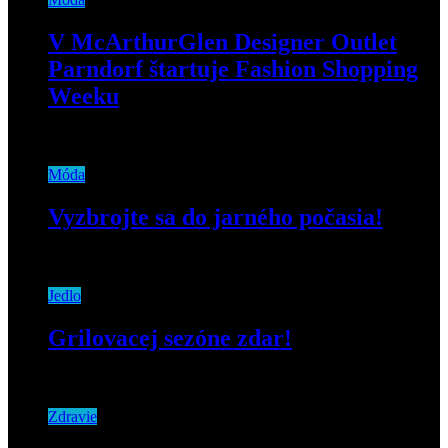
V McArthurGlen Designer Outlet
Parndorf štartuje Fashion Shopping
Weeku
21. augusta 2020
Móda
Vyzbrojte sa do jarného počasia!
16. apríla 2019
Jedlo
Grilovacej sezóne zdar!
10. júna 2019
Zdravie