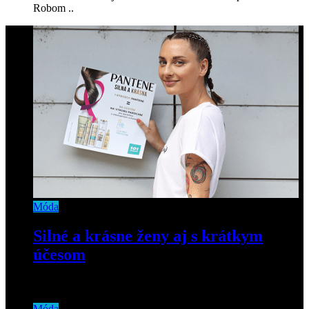
Robom ..
Móda
Silné a krásne ženy aj s krátkym
účesom
23. júla 2019
Móda