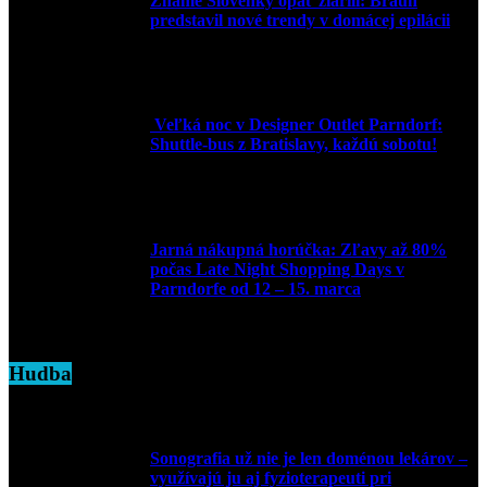
Známe Slovenky opäť žiarili: Braun
predstavil nové trendy v domácej epilácii
2. júna 2025
Veľká noc v Designer Outlet Parndorf:
Shuttle-bus z Bratislavy, každú sobotu!
16. apríla 2025
Jarná nákupná horúčka: Zľavy až 80%
počas Late Night Shopping Days v
Parndorfe od 12 – 15. marca
7. marca 2025
Hudba
Sonografia už nie je len doménou lekárov –
využívajú ju aj fyzioterapeuti pri