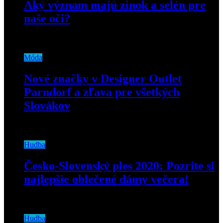
Aký význam majú zinok a selén pre
naše oči?
11. mája 2020
Móda
Nové značky v Designer Outlet
Parndorf a zľava pre všetkých
Slovákov
15. októbra 2020
Hudba
Česko-Slovenský ples 2020: Pozrite si
najlepšie oblečené dámy večera!
10. februára 2020
Hudba