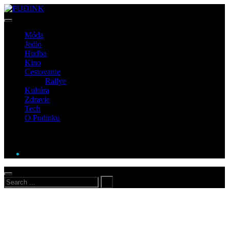
Móda
Jedlo
Hudba
Kino
Cestovanie
Rallye
Kultúra
Zdravie
Tech
O Pudinku