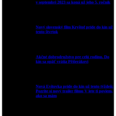
v septembri 2023 sa koná už jeho 5. ročník
10. augusta 2023
Nový slovenský film Kryštof príde do kín už
tento štvrtok
20. apríla 2022
Akčné dobrodružstvo pre celú rodinu. Do
kín sa opäť vrátia Příšerákovi
15. marca 2022
Nová Evitovka príde do kín už tento týždeň:
Pozrite si nový trailer filmu V lete ti poviem,
ako sa mám
14. februára 2022