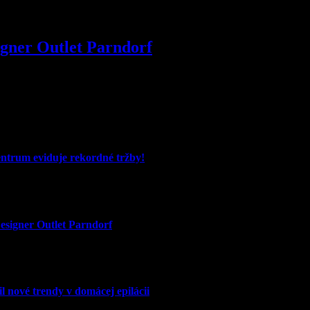
igner Outlet Parndorf
entrum eviduje rekordné tržby!
signer Outlet Parndorf
l nové trendy v domácej epilácii