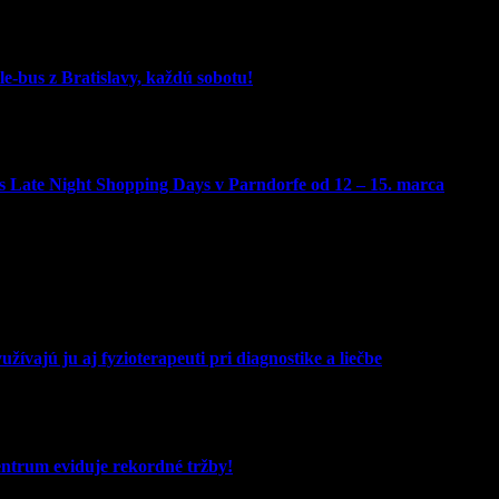
e-bus z Bratislavy, každú sobotu!
 Late Night Shopping Days v Parndorfe od 12 – 15. marca
žívajú ju aj fyzioterapeuti pri diagnostike a liečbe
entrum eviduje rekordné tržby!