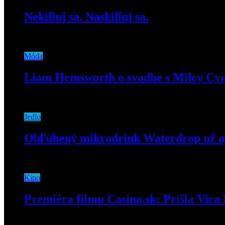
Nekilluj sa. Naskilluj sa.
5. októbra 2018
Móda
Liam Hemsworth o svadbe s Miley Cyr
17. mája 2019
Jedlo
Obľúbený mikrodrink Waterdrop už aj
12. decembra 2019
Kino
Premiéra filmu Casino.sk: Prišla Vica
20. septembra 2019