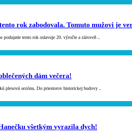
 tento rok zabodovala. Tomuto mužovi je ve
e podujatie tento rok oslavuje 20. výročie a zároveň ..
e oblečených dám večera!
skú plesovú sezónu. Do priestorov historickej budovy ..
 Hanečku všetkým vyrazila dych!