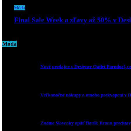
Móda
Final Sale Week a zľavy až 50% v Des
5. februára 2024
Móda
Nové predajne v Designer Outlet Parndorf, c
3. mája 2026
Veľkonočné nákupy a mnoho prekvapení v De
30. marca 2026
Známe Slovenky opäť žiarili: Braun predstavi