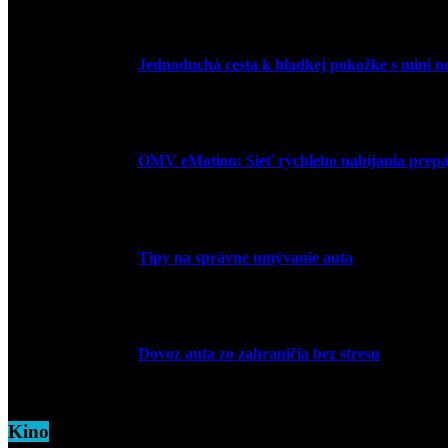
10. júla 2026
Jednoduchá cesta k hladkej pokožke s mini 
27. mája 2026
OMV eMotion: Sieť rýchleho nabíjania prepája
1. apríla 2026
Tipy na správne umývanie auta
5. marca 2026
Dovoz auta zo zahraničia bez stresu
5. marca 2026
Kino