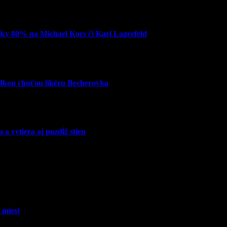
šky 80% na Michael Kors či Karl Lagerfeld
adkou chuťou likéru Becherovka
 vytiera aj pozdĺž stien
 miest