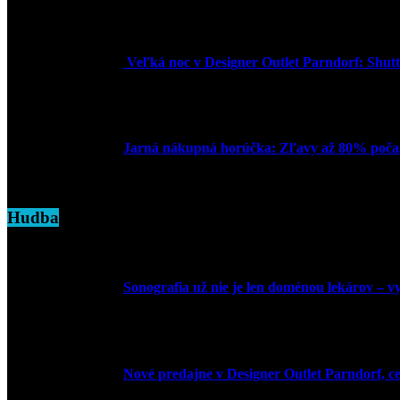
2. júna 2025
Veľká noc v Designer Outlet Parndorf: Shuttl
16. apríla 2025
Jarná nákupná horúčka: Zľavy až 80% počas
7. marca 2025
Hudba
Sonografia už nie je len doménou lekárov – vyu
9. júla 2026
Nové predajne v Designer Outlet Parndorf, c