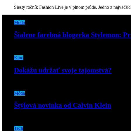
Šiesty ročník Fashion Live je v plnom prúde. Jedno z najväčšíc
Móda
Šialene farebná blogerka Stylemon: Pr
12. októbra 2018
Kino
Dokážu udržať svoje tajomstvá?
27. septembra 2019
Móda
Štýlová novinka od Calvin Klein
2. októbra 2018
Tech