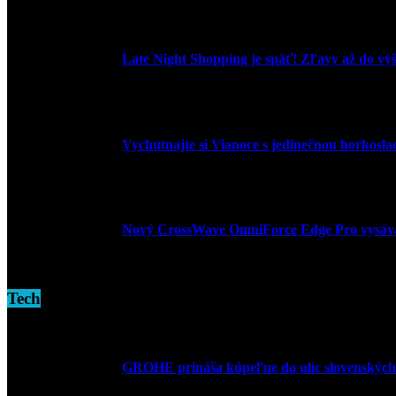
3. mája 2026
Late Night Shopping je späť! Zľavy až do vý
9. marca 2026
Vychutnajte si Vianoce s jedinečnou horkosl
3. decembra 2024
Nový CrossWave OmniForce Edge Pro vysáva a
16. novembra 2024
Tech
GROHE prináša kúpeľne do ulíc slovenských