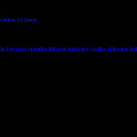
novinkou od Braun
 Slovensko a ponúka špičkové služby pre vodičov aj firemné floti