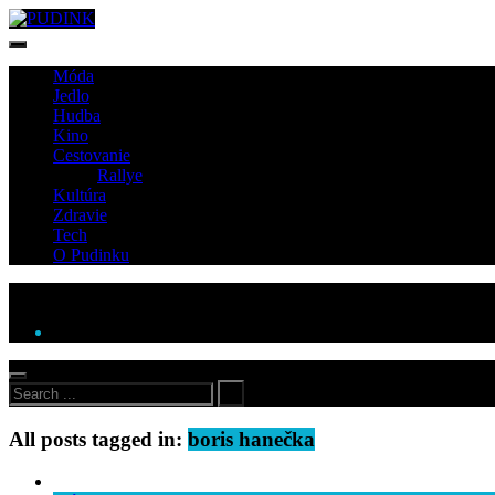
Móda
Jedlo
Hudba
Kino
Cestovanie
Rallye
Kultúra
Zdravie
Tech
O Pudinku
All posts tagged in:
boris hanečka