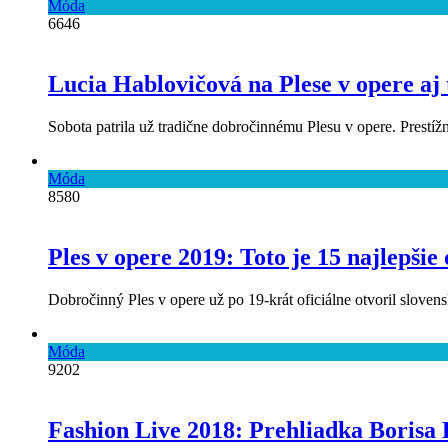
Móda
6646
Lucia Hablovičová na Plese v opere aj
Sobota patrila už tradične dobročinnému Plesu v opere. Prestížn
Móda
8580
Ples v opere 2019: Toto je 15 najlepši
Dobročinný Ples v opere už po 19-krát oficiálne otvoril sloven
Móda
9202
Fashion Live 2018: Prehliadka Borisa