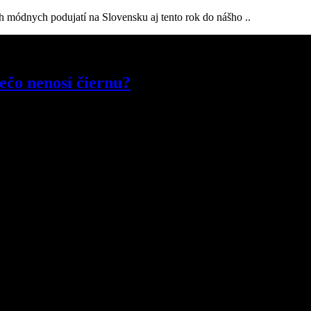
h módnych podujatí na Slovensku aj tento rok do nášho ..
ečo nenosí čiernu?