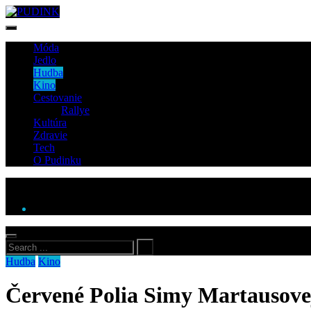
Móda
Jedlo
Hudba
Kino
Cestovanie
Rallye
Kultúra
Zdravie
Tech
O Pudinku
Hudba
Kino
Červené Polia Simy Martausovej 