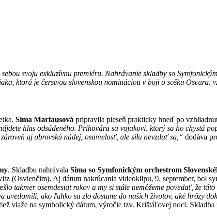
sebou svoju exkluzívnu premiéru. Nahrávanie skladby so Symfonickým 
aka, ktorá je čerstvou slovenskou nomináciou v boji o sošku Oscara,
etka.
Sima Martausová
pripravila pieseň prakticky hneď po vzhliadnut
te nájdete hlas odsúdeného. Prihovára sa vojakovi, ktorý sa ho chystá p
le zároveň aj obrovskú nádej, osamelosť, ale silu nevzdať sa,“
dodáva p
umy
. Skladbu nahrávala
Sima so Symfonickým orchestrom Slovenské
witz (Osvienčim). Aj dátum nakrúcania videoklipu, 9. september, bol s
šlo takmer osemdesiat rokov a my si stále nemôžeme povedať, že táto kap
va uvedomili, ako ľahko sa zlo dostane do našich životov, aké hrôzy dok
ež viaže na symbolický dátum, výročie tzv. Krištáľovej noci. Skladba