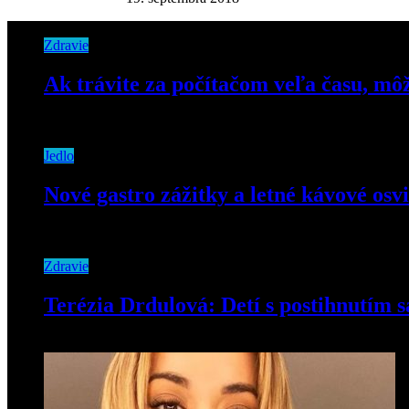
Zdravie
Ak trávite za počítačom veľa času, mô
12. februára 2019
Jedlo
Nové gastro zážitky a letné kávové osv
16. apríla 2025
Zdravie
Terézia Drdulová: Detí s postihnutím 
15. januára 2019