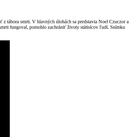
ť z tábora smrti. V hlavných úlohách sa predstavia Noel Czuczor a
smrti fungoval, pomohlo zachrániť životy státisícov ľudí. Snímku