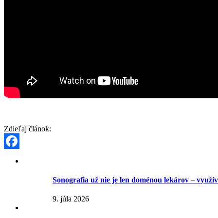
Zdieľaj článok:
Facebook
Sonografia už nie je len doménou lekárov – využívaj
9. júla 2026