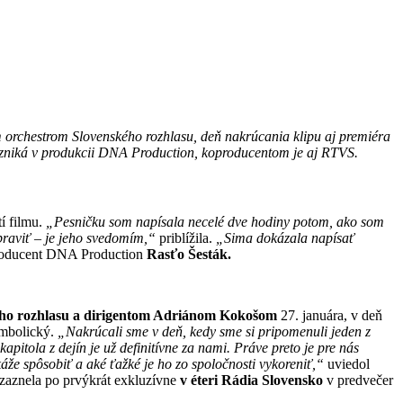
orchestrom Slovenského rozhlasu, deň nakrúcania klipu aj premiéra
 vzniká v produkcii DNA Production, koproducentom je aj RTVS.
í filmu.
„
Pesničku som napísala necelé dve hodiny potom, ako som
opraviť – je jeho svedomím,“
priblížila.
„Sima dokázala napísať
roducent DNA Production
Rasťo Šesták.
ho rozhlasu a dirigentom Adriánom Kokošom
27. januára, v deň
ymbolický.
„Nakrúcali sme v deň, kedy sme si pripomenuli jeden z
itola z dejín je už definitívne za nami. Práve preto je pre nás
áže spôsobiť a aké ťažké je ho zo spoločnosti vykoreniť,“
uviedol
 zaznela po prvýkrát exkluzívne
v éteri Rádia Slovensko
v predvečer