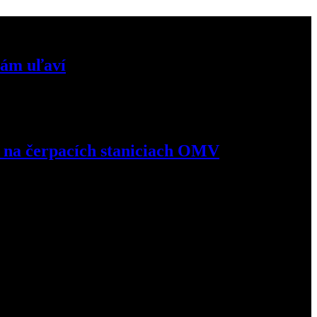
vám uľaví
mo na čerpacích staniciach OMV