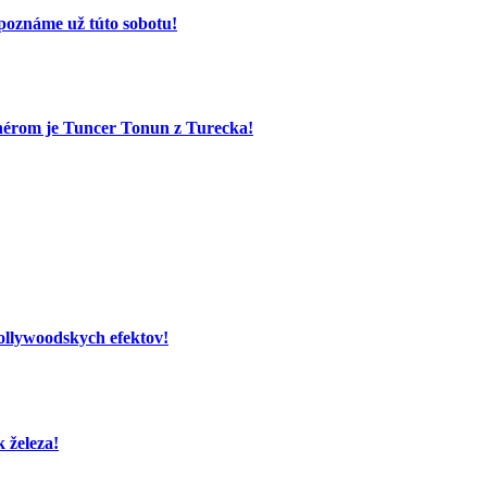
poznáme už túto sobotu!
nérom je Tuncer Tonun z Turecka!
hollywoodskych efektov!
 železa!