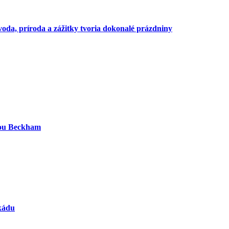
voda, príroda a zážitky tvoria dokonalé prázdniny
iou Beckham
ekádu