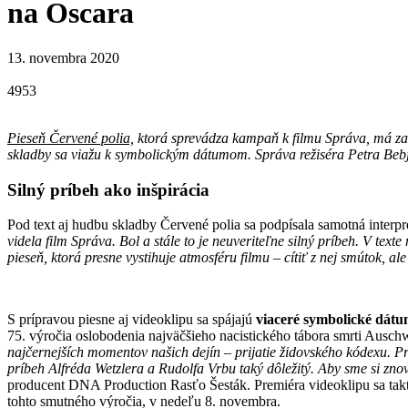
na Oscara
13. novembra 2020
4953
Pieseň Červené polia,
ktorá sprevádza kampaň k filmu Správa, má za 
skladby sa viažu k symbolickým dátumom. Správa režiséra Petra Bebj
Silný príbeh ako inšpirácia
Pod text aj hudbu skladby Červené polia sa podpísala samotná interpr
videla film Správa. Bol a stále to je neuveriteľne silný príbeh. V tex
pieseň, ktorá presne vystihuje atmosféru filmu – cítiť z nej smútok, a
S prípravou piesne aj videoklipu sa spájajú
viaceré symbolické dát
75. výročia oslobodenia najväčšieho nacistického tábora smrti Ausch
najčernejších momentov našich dejín – prijatie židovského kódexu. Pre
príbeh Alfréda Wetzlera a Rudolfa Vrbu taký dôležitý. Aby sme si zno
producent DNA Production Rasťo Šesták. Premiéra videoklipu sa takti
tohto smutného výročia, v nedeľu 8. novembra.