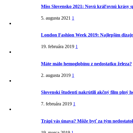
Miss Slovensko 2021: Novú kráľovnú krásy s
5. augusta 2021
1
London Fashion Week 2019: Najlepším dizaj
19. februára 2019
1
Máte málo hemoglobínu z nedostatku železa?
2. augusta 2019
1
Slovenskí študenti nakrútili akčný film plný 
7. februára 2019
1
Trápi vás únava? Môže byť za tým nedostatok
19. marca 2019
1