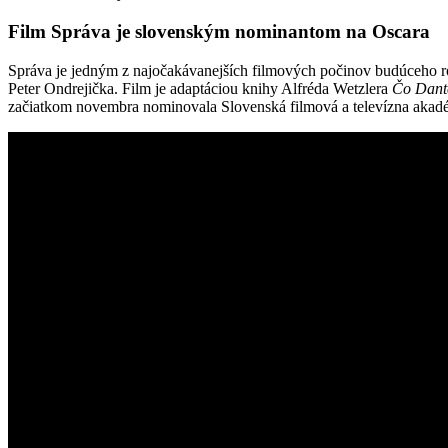
Film Správa je slovenským nominantom na Oscara
Správa je jedným z najočakávanejších filmových počinov budúceho ro
Peter Ondrejička. Film je adaptáciou knihy Alfréda Wetzlera
Čo Dante
začiatkom novembra nominovala Slovenská filmová a televízna akadémi