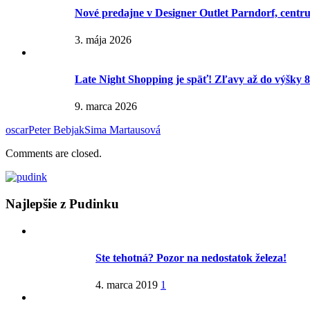
Nové predajne v Designer Outlet Parndorf, centr
3. mája 2026
Late Night Shopping je späť! Zľavy až do výšky 
9. marca 2026
oscar
Peter Bebjak
Sima Martausová
Comments are closed.
Najlepšie z Pudinku
Ste tehotná? Pozor na nedostatok železa!
4. marca 2019
1