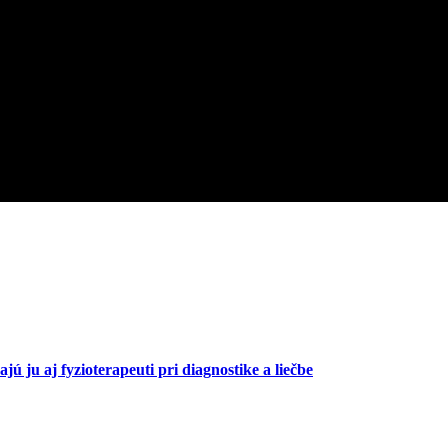
ú ju aj fyzioterapeuti pri diagnostike a liečbe