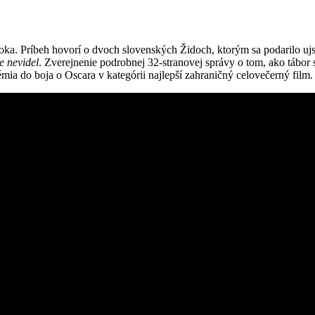
ka. Príbeh hovorí o dvoch slovenských Židoch, ktorým sa podarilo ujs
 nevidel
. Zverejnenie podrobnej 32-stranovej správy o tom, ako tábor 
a do boja o Oscara v kategórii najlepší zahraničný celovečerný film.