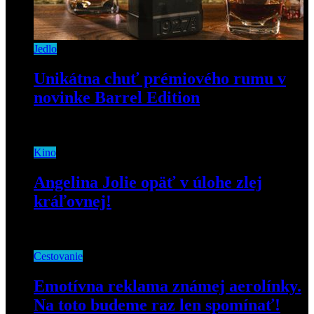
Jedlo
Unikátna chuť prémiového rumu v
novinke Barrel Edition
9. novembra 2020
Kino
Angelina Jolie opäť v úlohe zlej
kráľovnej!
6. marca 2019
Cestovanie
Emotívna reklama známej aerolínky.
Na toto budeme raz len spomínať!