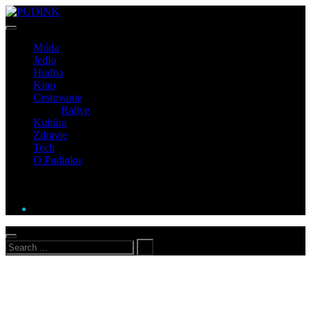
Móda
Jedlo
Hudba
Kino
Cestovanie
Rallye
Kultúra
Zdravie
Tech
O Pudinku