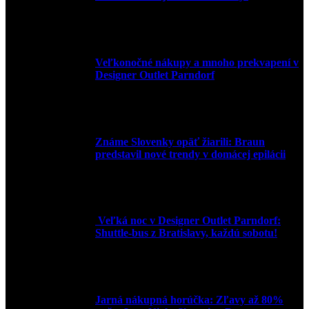
3. mája 2026
Veľkonočné nákupy a mnoho prekvapení v
Designer Outlet Parndorf
30. marca 2026
Známe Slovenky opäť žiarili: Braun
predstavil nové trendy v domácej epilácii
2. júna 2025
Veľká noc v Designer Outlet Parndorf:
Shuttle-bus z Bratislavy, každú sobotu!
16. apríla 2025
Jarná nákupná horúčka: Zľavy až 80%