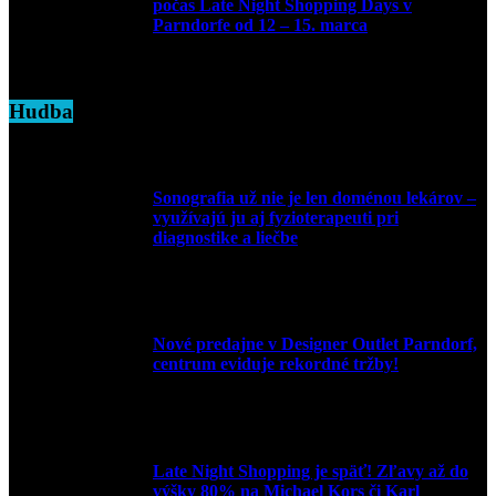
počas Late Night Shopping Days v
Parndorfe od 12 – 15. marca
7. marca 2025
Hudba
Sonografia už nie je len doménou lekárov –
využívajú ju aj fyzioterapeuti pri
diagnostike a liečbe
9. júla 2026
Nové predajne v Designer Outlet Parndorf,
centrum eviduje rekordné tržby!
3. mája 2026
Late Night Shopping je späť! Zľavy až do
výšky 80% na Michael Kors či Karl