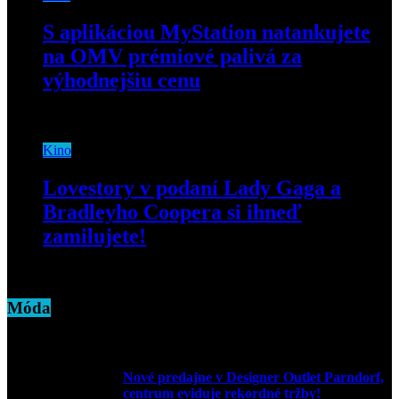
S aplikáciou MyStation natankujete
na OMV prémiové palivá za
výhodnejšiu cenu
4. februára 2025
Kino
Lovestory v podaní Lady Gaga a
Bradleyho Coopera si ihneď
zamilujete!
4. októbra 2018
Móda
Nové predajne v Designer Outlet Parndorf,
centrum eviduje rekordné tržby!