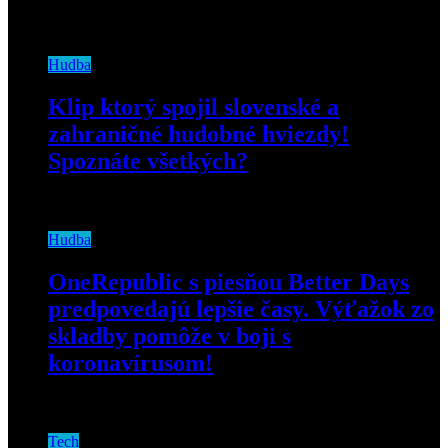
7. apríla 2020
Hudba
Klip ktorý spojil slovenské a
zahraničné hudobné hviezdy!
Spoznáte všetkých?
13. januára 2021
Hudba
OneRepublic s piesňou Better Days
predpovedajú lepšie časy. Výťažok zo
skladby pomôže v boji s
koronavírusom!
27. marca 2020
Tech