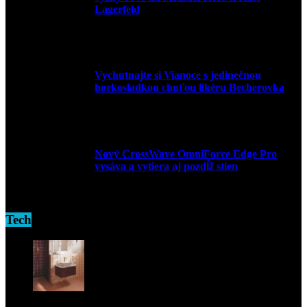
Lagerfeld
9. marca 2026
Vychutnajte si Vianoce s jedinečnou
horkosladkou chuťou likéru Becherovka
3. decembra 2024
Nový CrossWave OmniForce Edge Pro
vysáva a vytiera aj pozdĺž stien
16. novembra 2024
Tech