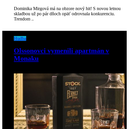
Dominika Mirgová má na obzore nový hit! S novou letnou
skladbou už po pár dňoch opäť odrovnala konkurenciu.
Trendom ..
Hudba
Olssonovci vymenili apartmán v
Monaku
22. septembra 2018