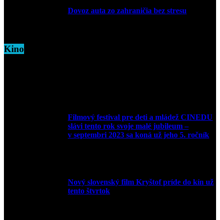
Dovoz auta zo zahraničia bez stresu
5. marca 2026
Kino
Filmový festival pre deti a mládež CINEDU
slávi tento rok svoje malé jubileum –
v septembri 2023 sa koná už jeho 5. ročník
10. augusta 2023
Nový slovenský film Kryštof príde do kín už
tento štvrtok
20. apríla 2022