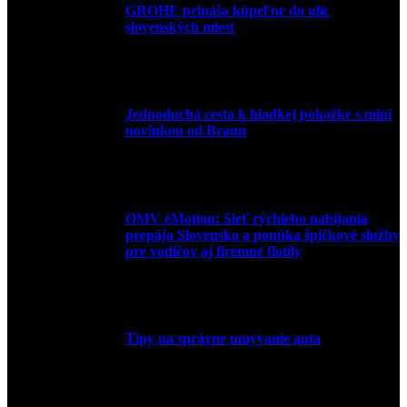
GROHE prináša kúpeľne do ulíc
slovenských miest
10. júla 2026
Jednoduchá cesta k hladkej pokožke s mini
novinkou od Braun
27. mája 2026
OMV eMotion: Sieť rýchleho nabíjania
prepája Slovensko a ponúka špičkové služby
pre vodičov aj firemné flotily
1. apríla 2026
Tipy na správne umývanie auta
5. marca 2026