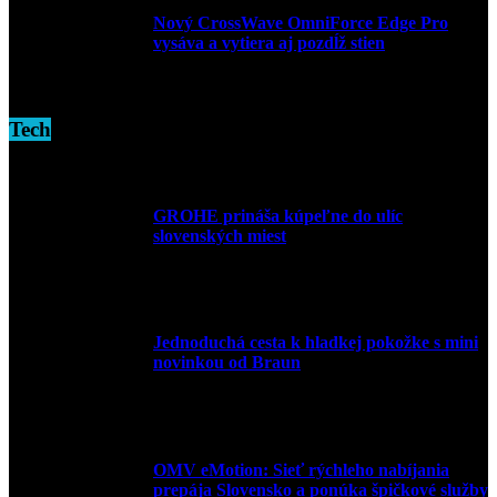
Nový CrossWave OmniForce Edge Pro
vysáva a vytiera aj pozdĺž stien
16. novembra 2024
Tech
GROHE prináša kúpeľne do ulíc
slovenských miest
10. júla 2026
Jednoduchá cesta k hladkej pokožke s mini
novinkou od Braun
27. mája 2026
OMV eMotion: Sieť rýchleho nabíjania
prepája Slovensko a ponúka špičkové služby