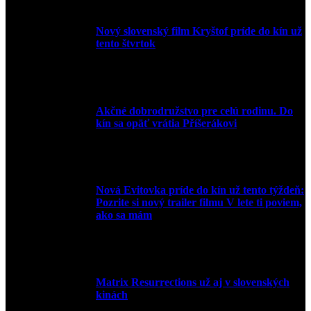
Nový slovenský film Kryštof príde do kín už
tento štvrtok
20. apríla 2022
Akčné dobrodružstvo pre celú rodinu. Do
kín sa opäť vrátia Příšerákovi
15. marca 2022
Nová Evitovka príde do kín už tento týždeň:
Pozrite si nový trailer filmu V lete ti poviem,
ako sa mám
14. februára 2022
Matrix Resurrections už aj v slovenských
kinách