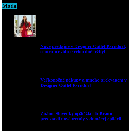
Móda
Nové predajne v Designer Outlet Parndorf,
centrum eviduje rekordné tržby!
3. mája 2026
Veľkonočné nákupy a mnoho prekvapení v
Designer Outlet Parndorf
30. marca 2026
Známe Slovenky opäť žiarili: Braun
predstavil nové trendy v domácej epilácii
2. júna 2025