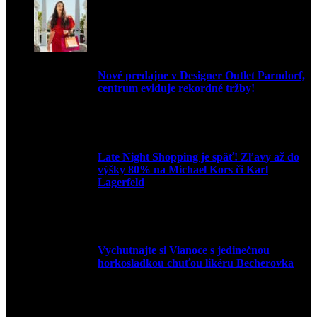
Nové predajne v Designer Outlet Parndorf,
centrum eviduje rekordné tržby!
3. mája 2026
Late Night Shopping je späť! Zľavy až do
výšky 80% na Michael Kors či Karl
Lagerfeld
9. marca 2026
Vychutnajte si Vianoce s jedinečnou
horkosladkou chuťou likéru Becherovka
3. decembra 2024