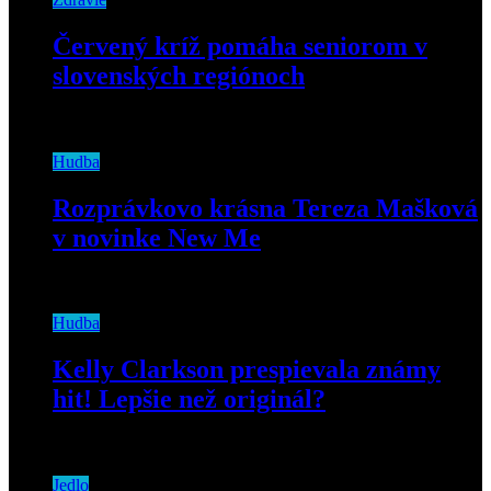
Červený kríž pomáha seniorom v
slovenských regiónoch
26. novembra 2020
Hudba
Rozprávkovo krásna Tereza Mašková
v novinke New Me
19. novembra 2018
Hudba
Kelly Clarkson prespievala známy
hit! Lepšie než originál?
9. marca 2020
Jedlo