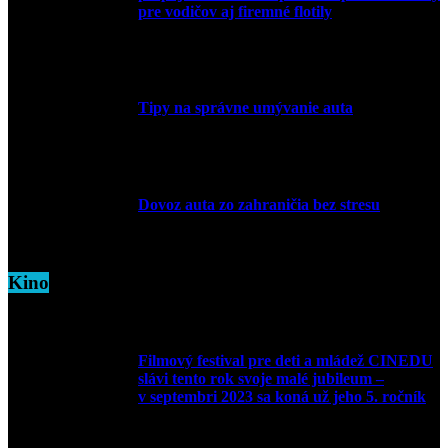
pre vodičov aj firemné flotily
1. apríla 2026
Tipy na správne umývanie auta
5. marca 2026
Dovoz auta zo zahraničia bez stresu
5. marca 2026
Kino
Filmový festival pre deti a mládež CINEDU
slávi tento rok svoje malé jubileum –
v septembri 2023 sa koná už jeho 5. ročník
10. augusta 2023