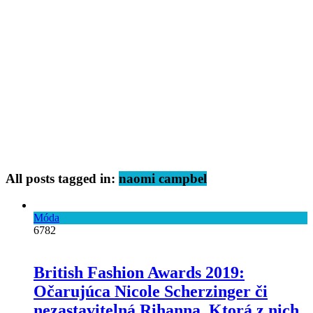
All posts tagged in:
naomi campbel
Móda
6782
British Fashion Awards 2019:
Očarujúca Nicole Scherzinger či
nezastavitelná Rihanna. Ktorá z nich