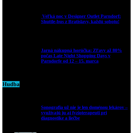
Veľká noc v Designer Outlet Parndorf:
Shuttle-bus z Bratislavy, každú sobotu!
16. apríla 2025
Jarná nákupná horúčka: Zľavy až 80%
počas Late Night Shopping Days v
Parndorfe od 12 – 15. marca
7. marca 2025
Hudba
Sonografia už nie je len doménou lekárov –
využívajú ju aj fyzioterapeuti pri
diagnostike a liečbe
9. júla 2026