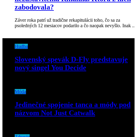
zabodovala?
Záver roka patrí už tradične rekapitulácii toho, čo sa za
psoledných 12 mesiacov podarilo a čo naopak nevyšlo. Inak ..
Hudba
Slovenský spevák D-Fly predstavuje
nový singel You Decide
15. apríla 2021
Móda
Jedinečné spojenie tanca a módy pod
názvom Not Just Catwalk
30. augusta 2019
Zdravie