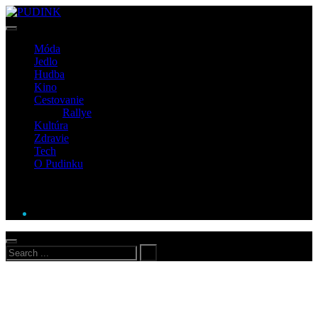
Móda
Jedlo
Hudba
Kino
Cestovanie
Rallye
Kultúra
Zdravie
Tech
O Pudinku