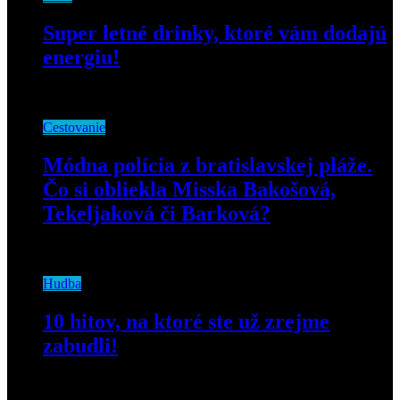
Super letné drinky, ktoré vám dodajú
energiu!
18. júla 2019
Cestovanie
Módna polícia z bratislavskej pláže.
Čo si obliekla Misska Bakošová,
Tekeljaková či Barková?
27. augusta 2019
Hudba
10 hitov, na ktoré ste už zrejme
zabudli!
15. februára 2019