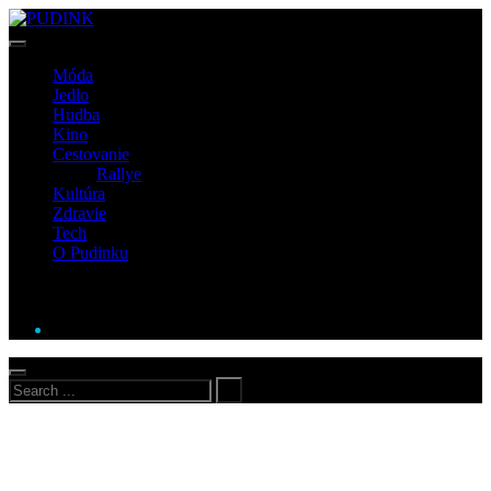
Móda
Jedlo
Hudba
Kino
Cestovanie
Rallye
Kultúra
Zdravie
Tech
O Pudinku