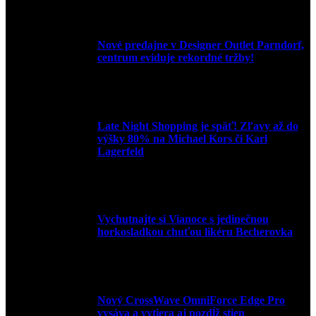
9. júla 2026
Nové predajne v Designer Outlet Parndorf,
centrum eviduje rekordné tržby!
3. mája 2026
Late Night Shopping je späť! Zľavy až do
výšky 80% na Michael Kors či Karl
Lagerfeld
9. marca 2026
Vychutnajte si Vianoce s jedinečnou
horkosladkou chuťou likéru Becherovka
3. decembra 2024
Nový CrossWave OmniForce Edge Pro
vysáva a vytiera aj pozdĺž stien