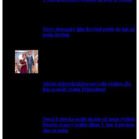
10. augusta 2023
Nový slovenský film Kryštof príde do kín už
tento štvrtok
20. apríla 2022
Akčné dobrodružstvo pre celú rodinu. Do
kín sa opäť vrátia Příšerákovi
15. marca 2022
Nová Evitovka príde do kín už tento týždeň:
Pozrite si nový trailer filmu V lete ti poviem,
ako sa mám