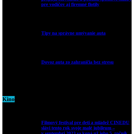
pre vodičov aj firemné flotily
1. apríla 2026
Tipy na správne umývanie auta
5. marca 2026
Dovoz auta zo zahraničia bez stresu
5. marca 2026
Kino
Filmový festival pre deti a mládež CINEDU
slávi tento rok svoje malé jubileum –
v septembri 2023 sa koná už jeho 5. ročník