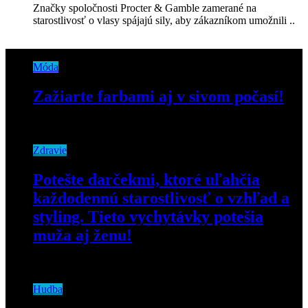
Značky spoločnosti Procter & Gamble zamerané na
starostlivosť o vlasy spájajú sily, aby zákazníkom umožnili ..
Móda
Zažiarte farbami aj v sivom počasí!
23. septembra 2019
Zdravie
Potešte darčekmi, ktoré uľahčia
každodennú starostlivosť o vzhľad a
styling. Tieto vychytávky potešia
muža aj ženu!
16. novembra 2022
Hudba