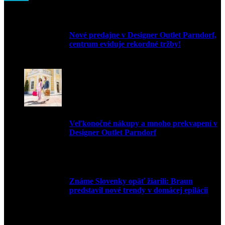
Nové predajne v Designer Outlet Parndorf,
centrum eviduje rekordné tržby!
3. mája 2026
Veľkonočné nákupy a mnoho prekvapení v
Designer Outlet Parndorf
30. marca 2026
Známe Slovenky opäť žiarili: Braun
predstavil nové trendy v domácej epilácii
2. júna 2025