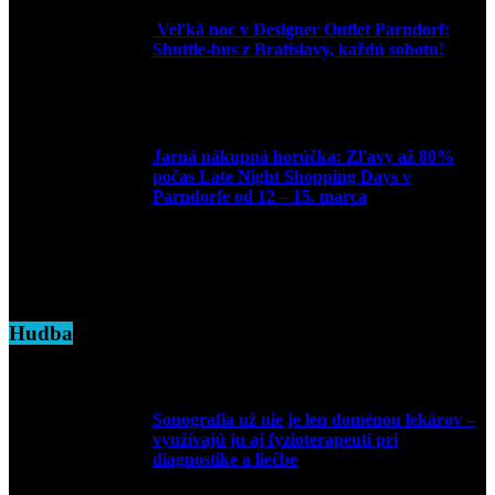
Veľká noc v Designer Outlet Parndorf:
Shuttle-bus z Bratislavy, každú sobotu!
16. apríla 2025
Jarná nákupná horúčka: Zľavy až 80%
počas Late Night Shopping Days v
Parndorfe od 12 – 15. marca
7. marca 2025
Hudba
Sonografia už nie je len doménou lekárov –
využívajú ju aj fyzioterapeuti pri
diagnostike a liečbe