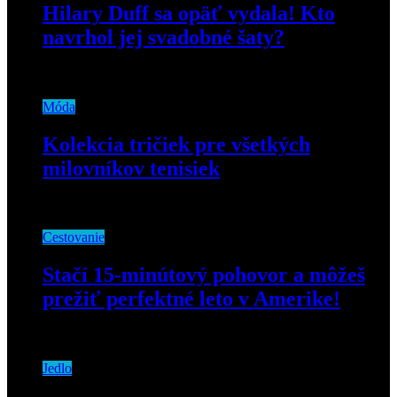
Hilary Duff sa opäť vydala! Kto
navrhol jej svadobné šaty?
23. decembra 2019
Móda
Kolekcia tričiek pre všetkých
milovníkov tenisiek
23. januára 2020
Cestovanie
Stačí 15-minútový pohovor a môžeš
prežiť perfektné leto v Amerike!
12. februára 2020
Jedlo