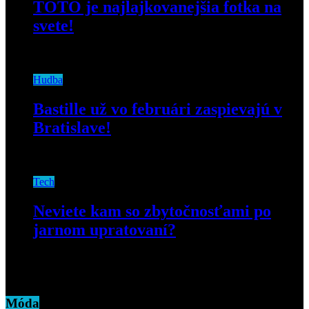
TOTO je najlajkovanejšia fotka na
svete!
15. januára 2019
Hudba
Bastille už vo februári zaspievajú v
Bratislave!
2. októbra 2018
Tech
Neviete kam so zbytočnosťami po
jarnom upratovaní?
3. mája 2019
Móda