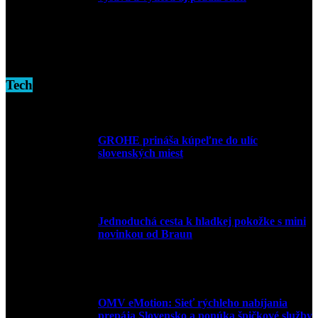
16. novembra 2024
Tech
GROHE prináša kúpeľne do ulíc
slovenských miest
10. júla 2026
Jednoduchá cesta k hladkej pokožke s mini
novinkou od Braun
27. mája 2026
OMV eMotion: Sieť rýchleho nabíjania
prepája Slovensko a ponúka špičkové služby