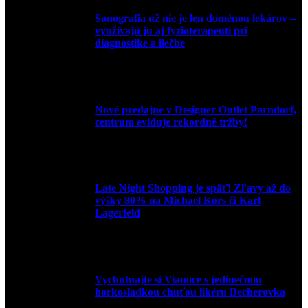
Sonografia už nie je len doménou lekárov –
využívajú ju aj fyzioterapeuti pri
diagnostike a liečbe
9. júla 2026
Nové predajne v Designer Outlet Parndorf,
centrum eviduje rekordné tržby!
3. mája 2026
Late Night Shopping je späť! Zľavy až do
výšky 80% na Michael Kors či Karl
Lagerfeld
9. marca 2026
Vychutnajte si Vianoce s jedinečnou
horkosladkou chuťou likéru Becherovka