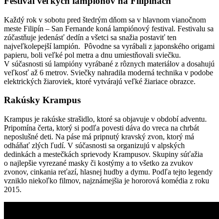
Festival veľkých lampiónov na Filipínach
Každý rok v sobotu pred štedrým dňom sa v hlavnom vianočnom
meste Filipín – San Fernande koná lampiónový festival. Festivalu sa
zúčastňuje jedenásť dedín a všetci sa snažia postaviť ten
najveľkolepejší lampión. Pôvodne sa vyrábali z japonského origami
papieru, boli veľké pol metra a dnu umiestňovali sviečku.
V súčasnosti sú lampióny vyrábané z rôznych materiálov a dosahujú
veľkosť až 6 metrov. Sviečky nahradila moderná technika v podobe
elektrických žiaroviek, ktoré vytvárajú veľké žiariace obrazce.
Rakúsky Krampus
Krampus je rakúske strašidlo, ktoré sa objavuje v období adventu.
Pripomína čerta, ktorý si podľa povesti dáva do vreca na chrbát
neposlušné deti. Na páse má pripnutý kravský zvon, ktorý má
odháňať zlých ľudí. V súčasnosti sa organizujú v alpských
dedinkách a mestečkách sprievody Krampusov. Skupiny súťažia
o najlepšie vyrezané masky či kostýmy a to všetko za zvukov
zvonov, cinkania reťazí, hlasnej hudby a dymu. Podľa tejto legendy
vzniklo niekoľko filmov, najznámejšia je hororová komédia z roku
2015.