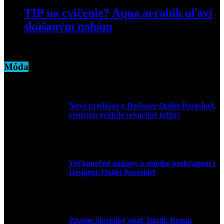
TIP na cvičenie? Aqua aerobik uľaví
skúšaným nohám
9. júla 2024
Móda
Nové predajne v Designer Outlet Parndorf,
centrum eviduje rekordné tržby!
3. mája 2026
Veľkonočné nákupy a mnoho prekvapení v
Designer Outlet Parndorf
30. marca 2026
Známe Slovenky opäť žiarili: Braun