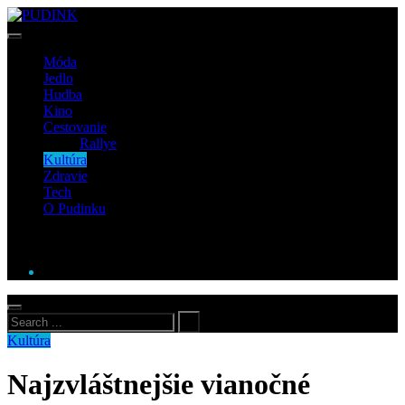
Móda
Jedlo
Hudba
Kino
Cestovanie
Rallye
Kultúra
Zdravie
Tech
O Pudinku
Kultúra
Najzvláštnejšie vianočné