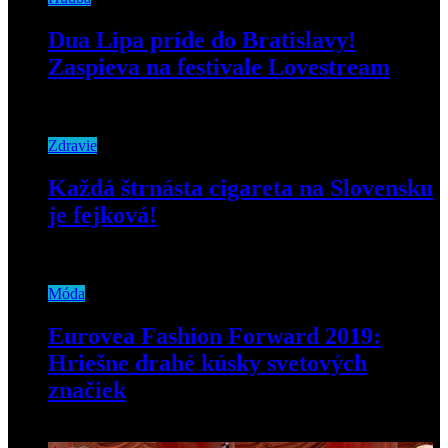
Dua Lipa príde do Bratislavy!
Zaspieva na festivale Lovestream
22. decembra 2021
Zdravie
Každá štrnásta cigareta na Slovensku
je fejková!
11. júna 2019
Móda
Eurovea Fashion Forward 2019:
Hriešne drahé kúsky svetových
značiek
15. apríla 2019