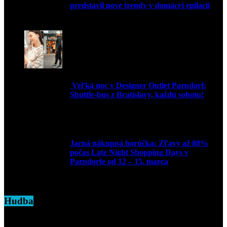
predstavil nové trendy v domácej epilácii
2. júna 2025
Veľká noc v Designer Outlet Parndorf:
Shuttle-bus z Bratislavy, každú sobotu!
16. apríla 2025
Jarná nákupná horúčka: Zľavy až 80%
počas Late Night Shopping Days v
Parndorfe od 12 – 15. marca
7. marca 2025
Hudba