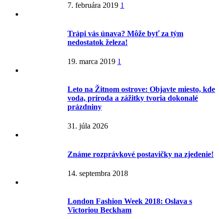
7. februára 2019
1
Trápi vás únava? Môže byť za tým
nedostatok železa!
19. marca 2019
1
Leto na Žitnom ostrove: Objavte miesto, kde
voda, príroda a zážitky tvoria dokonalé
prázdniny
31. júla 2026
Známe rozprávkové postavičky na zjedenie!
14. septembra 2018
London Fashion Week 2018: Oslava s
Victoriou Beckham