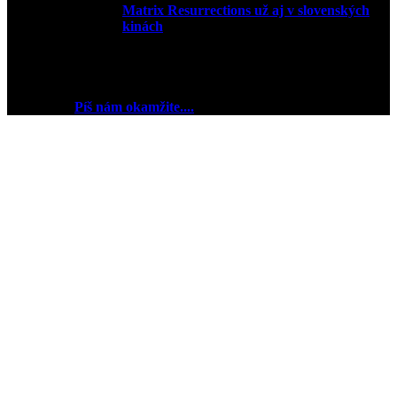
Matrix Resurrections už aj v slovenských
kinách
27. januára 2022
2018 © Ej kej ej sme Pudink.
Chceš reklamu? My sme
pripravení
Píš nám okamžite....