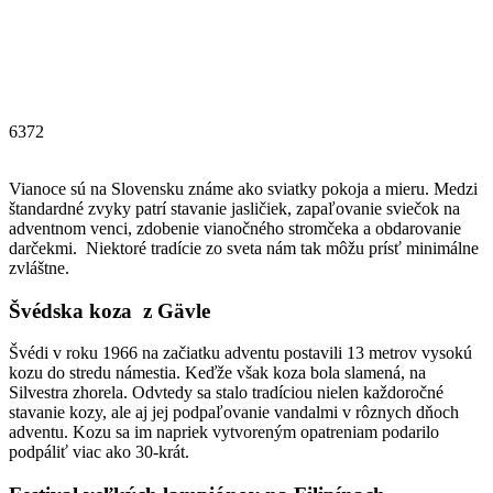
6372
Vianoce sú na Slovensku známe ako sviatky pokoja a mieru. Medzi
štandardné zvyky patrí stavanie jasličiek, zapaľovanie sviečok na
adventnom venci, zdobenie vianočného stromčeka a obdarovanie
darčekmi. Niektoré tradície zo sveta nám tak môžu prísť minimálne
zvláštne.
Švédska koza z Gävle
Švédi v roku 1966 na začiatku adventu postavili 13 metrov vysokú
kozu do stredu námestia. Keďže však koza bola slamená, na
Silvestra zhorela. Odvtedy sa stalo tradíciou nielen každoročné
stavanie kozy, ale aj jej podpaľovanie vandalmi v rôznych dňoch
adventu. Kozu sa im napriek vytvoreným opatreniam podarilo
podpáliť viac ako 30-krát.