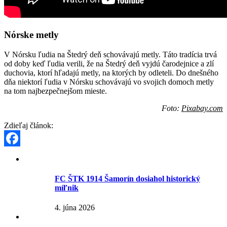
Nórske metly
V Nórsku ľudia na Štedrý deň schovávajú metly. Táto tradícia trvá
od doby keď ľudia verili, že na Štedrý deň vyjdú čarodejnice a zlí
duchovia, ktorí hľadajú metly, na ktorých by odleteli. Do dnešného
dňa niektorí ľudia v Nórsku schovávajú vo svojich domoch metly
na tom najbezpečnejšom mieste.
Foto:
Pixabay.com
Zdieľaj článok:
Facebook
FC ŠTK 1914 Šamorín dosiahol historický
míľnik
4. júna 2026