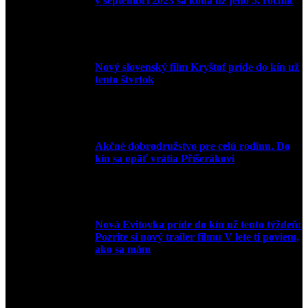
v septembri 2023 sa koná už jeho 5. ročník
10. augusta 2023
Nový slovenský film Kryštof príde do kín už
tento štvrtok
20. apríla 2022
Akčné dobrodružstvo pre celú rodinu. Do
kín sa opäť vrátia Příšerákovi
15. marca 2022
Nová Evitovka príde do kín už tento týždeň:
Pozrite si nový trailer filmu V lete ti poviem,
ako sa mám
14. februára 2022