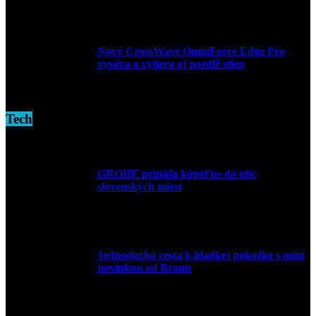
3. decembra 2024
Nový CrossWave OmniForce Edge Pro
vysáva a vytiera aj pozdĺž stien
16. novembra 2024
Tech
GROHE prináša kúpeľne do ulíc
slovenských miest
10. júla 2026
Jednoduchá cesta k hladkej pokožke s mini
novinkou od Braun
27. mája 2026