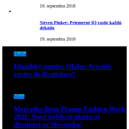
19. septembra 2018
Steven Pinker: Priemerné IQ rastie každú
dekádu
19. septembra 2018
Hudba
Islandský umelec Ólafur Arnalds
zavíta do Bratislavy!
9. apríla 2019
Móda
Mercedes Benz Prague Fashion Week
2021: Nové kolekcie ukážu aj
dizajnéri zo Slovenska!