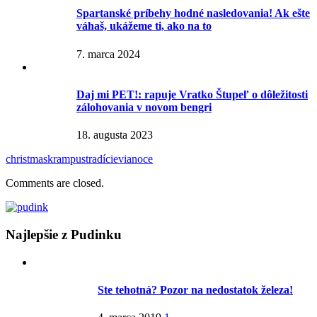
Spartanské príbehy hodné nasledovania! Ak ešte
váhaš, ukážeme ti, ako na to
7. marca 2024
Daj mi PET!: rapuje Vratko Štupeľ o dôležitosti
zálohovania v novom bengri
18. augusta 2023
christmas
krampus
tradície
vianoce
Comments are closed.
Najlepšie z Pudinku
Ste tehotná? Pozor na nedostatok železa!