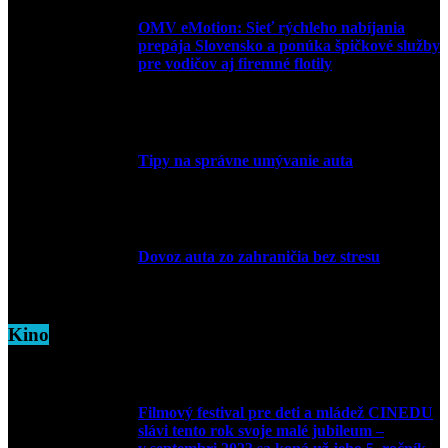
OMV eMotion: Sieť rýchleho nabíjania
prepája Slovensko a ponúka špičkové služby
pre vodičov aj firemné flotily
1. apríla 2026
Tipy na správne umývanie auta
5. marca 2026
Dovoz auta zo zahraničia bez stresu
5. marca 2026
Kino
Filmový festival pre deti a mládež CINEDU
slávi tento rok svoje malé jubileum –