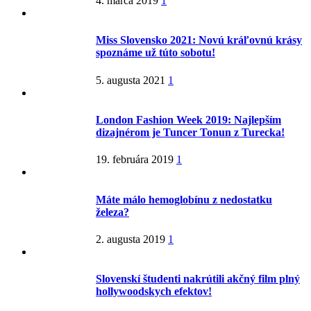
4. marca 2019
1
Miss Slovensko 2021: Novú kráľovnú krásy
spoznáme už túto sobotu!
5. augusta 2021
1
London Fashion Week 2019: Najlepším
dizajnérom je Tuncer Tonun z Turecka!
19. februára 2019
1
Máte málo hemoglobínu z nedostatku
železa?
2. augusta 2019
1
Slovenskí študenti nakrútili akčný film plný
hollywoodskych efektov!