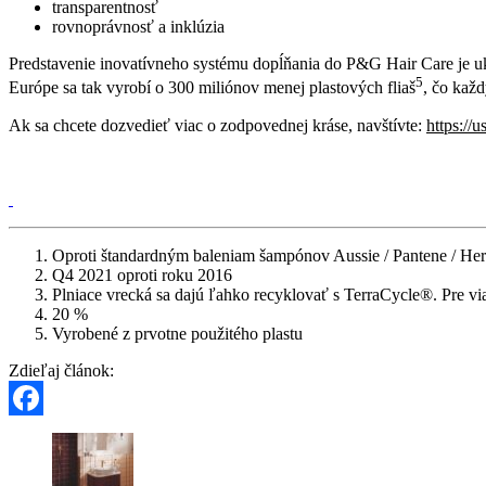
transparentnosť
rovnoprávnosť a inklúzia
Predstavenie inovatívneho systému dopĺňania do P&G Hair Care je uk
5
Európe sa tak vyrobí o 300 miliónov menej plastových fliaš
, čo kaž
Ak sa chcete dozvedieť viac o zodpovednej kráse, navštívte:
https://
Oproti štandardným baleniam šampónov Aussie / Pantene / Her
Q4 2021 oproti roku 2016
Plniace vrecká sa dajú ľahko recyklovať s TerraCycle®. Pre v
20 %
Vyrobené z prvotne použitého plastu
Zdieľaj článok:
Facebook