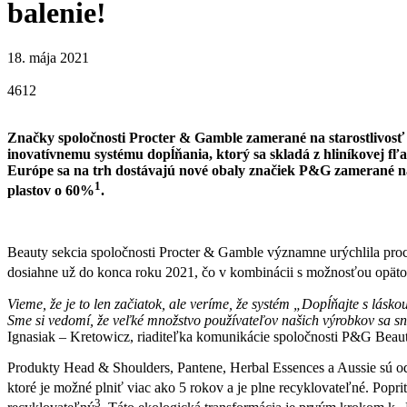
balenie!
18. mája 2021
4612
Značky spoločnosti Procter & Gamble zamerané na starostlivosť 
inovatívnemu systému dopĺňania, ktorý sa skladá z hliníkovej fľ
Európe sa na trh dostávajú nové obaly značiek P&G zamerané na 
1
plastov o 60%
.
Beauty sekcia spoločnosti Procter & Gamble významne urýchlila proc
dosiahne už do konca roku 2021, čo v kombinácii s možnosťou opätov
Vieme, že je to len začiatok, ale veríme, že systém „Dopĺňajte s lásko
Sme si vedomí, že veľké množstvo používateľov našich výrobkov sa s
Ignasiak – Kretowicz, riaditeľka komunikácie spoločnosti P&G Beaut
Produkty Head & Shoulders, Pantene, Herbal Essences a Aussie sú od
ktoré je možné plniť viac ako 5 rokov a je plne recyklovateľné. Pop
3