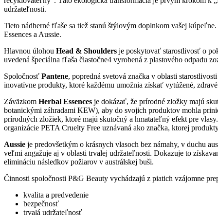
recyklovateľný
. Táto ekologická transformácia je prvým krokom k 
udržateľnosti.
Tieto nádherné fľaše sa tiež stanú štýlovým doplnkom vašej kúpeľne. 
Essences a Aussie.
Hlavnou úlohou
Head & Shoulders
je poskytovať starostlivosť o po
uvedená špeciálna fľaša čiastočne4 vyrobená z plastového odpadu zo
Spoločnosť
Pantene
, popredná svetová značka v oblasti starostlivos
inovatívne produkty, ktoré každému umožnia získať vytúžené, zdravé 
Záväzkom
Herbal Essences
je dokázať, že prírodné zložky majú skut
botanickými záhradami KEW), aby do svojich produktov mohla prini
prírodných zložiek, ktoré majú skutočný a hmatateľný efekt pre vlasy
organizácie PETA Cruelty Free uznávaná ako značka, ktorej produkty 
Aussie
je predovšetkým o krásnych vlasoch bez námahy, v duchu aus
veľmi angažuje aj v oblasti trvalej udržateľnosti. Dokazuje to získav
elimináciu následkov požiarov v austrálskej buši.
Činnosti spoločnosti P&G Beauty vychádzajú z piatich vzájomne pre
kvalita a predvedenie
bezpečnosť
trvalá udržateľnosť