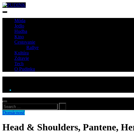
Móda
Jedlo
Hudba
Kino
Cestovanie
Rallye
Kultúra
Zdravie
Tech
O Pudinku
Domácnosť
Head & Shoulders, Pantene, Her