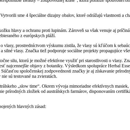
„Responsible Beauty – zodpovednej kráse“, ktorá pomôže spotrebiteľom
Vytvorili sme 4 špeciálne dizajny obalov, ktoré odrážajú vlastnosti a 
kožku hlavy a ochranu proti lupinám. Zároveň sa však venuje aj príčin
zbieraného z európskych pláží.
ti o vlasy, prostredníctvom výskumu zistila, že vlasy sú kľúčom k sebaúc
a silné vlasy. Značka tiež podporuje sociálne projekty propagujúce vš
očne silu, ktorú je možné efektívne využiť pri starostlivosti o vlasy.
esť najcennejšie objavy z botaniky. Výsledkom spolupráce Herbal Es
. Súčasťou spoločenskej zodpovednosti značky je aj získavanie prírodný
nie sú testované na zvieratách.
trálskeho „slow time“. Okrem vývoja mimoriadne efektívnych masiek
anie prírodných zložiek od austrálskych farmárov, disponovaním certifi
pojených hlavných zásad: