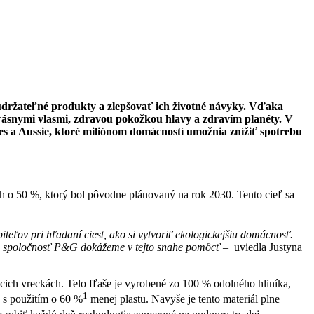
 udržateľné produkty a zlepšovať ich životné návyky. Vďaka
 krásnymi vlasmi, zdravou pokožkou hlavy a zdravím planéty. V
es a Aussie, ktoré miliónom domácností umožnia znížiť spotrebu
h o 50 %, ktorý bol pôvodne plánovaný na rok 2030. Tento cieľ sa
iteľov pri hľadaní ciest, ako si vytvoriť ekologickejšiu domácnosť.
ako spoločnosť P&G dokážeme v tejto snahe pomôcť
– uviedla Justyna
cich vreckách. Telo fľaše je vyrobené zo 100 % odolného hliníka,
1
é s použitím o 60 %
menej plastu. Navyše je tento materiál plne