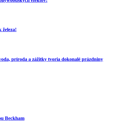
hollywoodskych efektov!
 železa!
voda, príroda a zážitky tvoria dokonalé prázdniny
iou Beckham