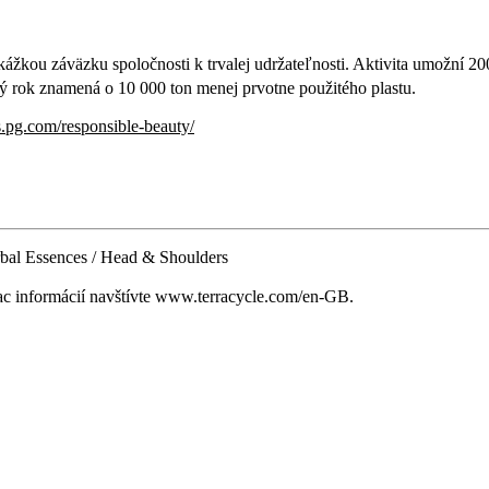
ážkou záväzku spoločnosti k trvalej udržateľnosti. Aktivita umožní 20
dý rok znamená o 10 000 ton menej prvotne použitého plastu.
us.pg.com/responsible-beauty/
bal Essences / Head & Shoulders
iac informácií navštívte www.terracycle.com/en-GB.