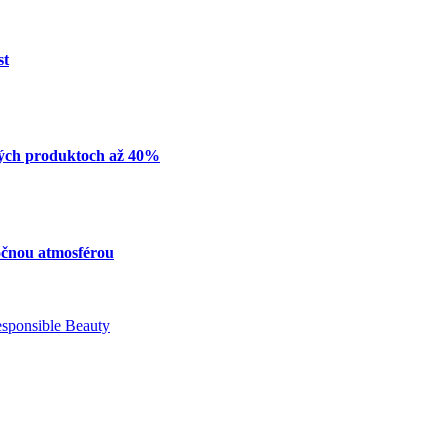
st
ných produktoch až 40%
nočnou atmosférou
sponsible Beauty