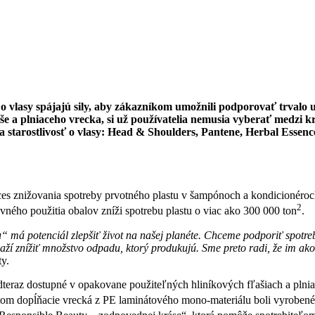
o vlasy spájajú sily, aby zákazníkom umožnili podporovať trvalo
aše a plniaceho vrecka, si už používatelia nemusia vyberať medzi
starostlivosť o vlasy: Head & Shoulders, Pantene, Herbal Essenc
es znižovania spotreby prvotného plastu v šampónoch a kondicionéroc
2
ného použitia obalov zníži spotrebu plastu o viac ako 300 000 ton
.
u“ má potenciál zlepšiť život na našej planéte. Chceme podporiť spotreb
naží znížiť množstvo odpadu, ktorý produkujú. Sme preto radi, že im 
y.
teraz dostupné v opakovane použiteľných hliníkových fľašiach a plnia
ritom dopĺňacie vrecká z PE laminátového mono-materiálu boli vyroben