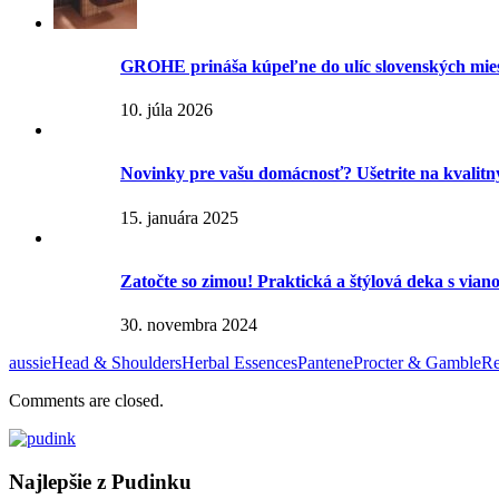
GROHE prináša kúpeľne do ulíc slovenských mie
10. júla 2026
Novinky pre vašu domácnosť? Ušetrite na kvalit
15. januára 2025
Zatočte so zimou! Praktická a štýlová deka s via
30. novembra 2024
aussie
Head & Shoulders
Herbal Essences
Pantene
Procter & Gamble
Re
Comments are closed.
Najlepšie z Pudinku