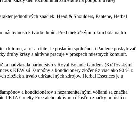
 robiť každý deň rozhodnutia zamerané na podporu trvalej
charakter jednotlivých značiek: Head & Shoulders, Pantene, Herbal
ám náchylnosti k tvorbe lupín. Pred niekoľkými rokmi bola na trh
te a k tomu, ako sa cítite. Je poslaním spoločnosti Pantene poskytovať
etky druhy krásy a aktívne pracuje v prospech miestnych komunít.
 Značka nadviazala partnerstvo s Royal Botanic Gardens (Kráľovskými
sences s KEW sú šampóny a kondicionéry zložené z viac ako 90 % z
ch zložiek z trvalo udržateľných zdrojov. Herbal Essences je u
, šampónov a kondicionérov s nezameniteľnými vôňami sa značka
kátu PETA Cruelty Free alebo aktívnou účasťou značky pri úsilí o