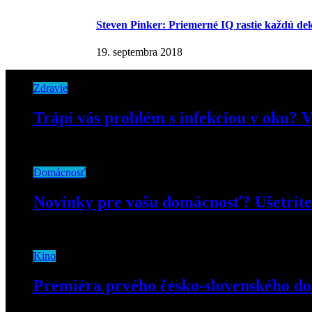
Steven Pinker: Priemerné IQ rastie každú d
19. septembra 2018
Zdravie
Trápi vás problém s infekciou v oku? 
23. septembra 2022
Domácnosť
Novinky pre vašu domácnosť? Ušetrite
15. januára 2025
Kino
Premiéra prvého česko-slovenského do