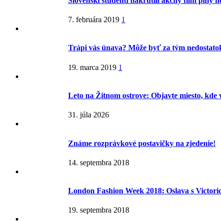
Slovenskí študenti nakrútili akčný film plný 
7. februára 2019
1
Trápi vás únava? Môže byť za tým nedostatok
19. marca 2019
1
Leto na Žitnom ostrove: Objavte miesto, kde 
31. júla 2026
Známe rozprávkové postavičky na zjedenie!
14. septembra 2018
London Fashion Week 2018: Oslava s Victor
19. septembra 2018