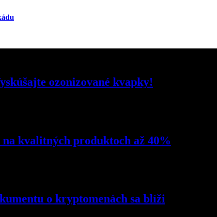
ekádu
Vyskúšajte ozonizované kvapky!
 na kvalitných produktoch až 40%
kumentu o kryptomenách sa blíži