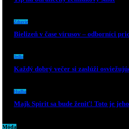
28. decembra 2020
Zdravie
Bielizeň v čase vírusov – odborníci pr
15. apríla 2020
Jedlo
Každý dobrý večer si zaslúži osviežu
15. októbra 2020
Hudba
Majk Spirit sa bude ženiť! Toto je jeh
20. januára 2020
Móda