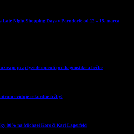
 Late Night Shopping Days v Parndorfe od 12 – 15. marca
žívajú ju aj fyzioterapeuti pri diagnostike a liečbe
entrum eviduje rekordné tržby!
šky 80% na Michael Kors či Karl Lagerfeld