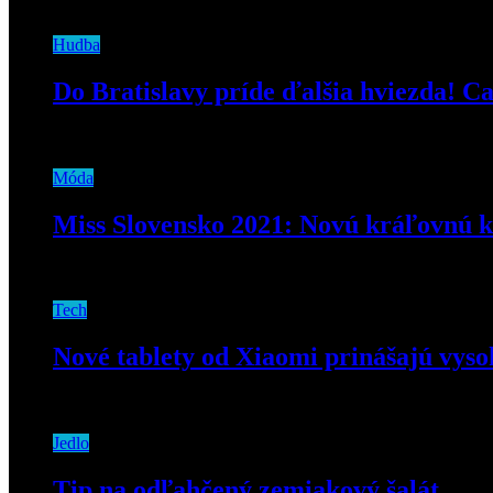
7. januára 2019
Hudba
Do Bratislavy príde ďalšia hviezda
8. marca 2022
Móda
Miss Slovensko 2021: Novú kráľovnú k
5. augusta 2021
Tech
Nové tablety od Xiaomi prinášajú vyso
27. augusta 2024
Jedlo
Tip na odľahčený zemiakový šalát