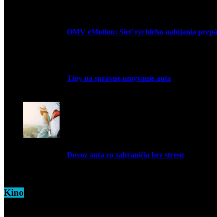
27. mája 2026
OMV eMotion: Sieť rýchleho nabíjania prepája
1. apríla 2026
Tipy na správne umývanie auta
5. marca 2026
Dovoz auta zo zahraničia bez stresu
5. marca 2026
Kino