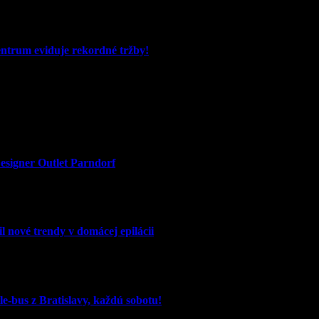
entrum eviduje rekordné tržby!
signer Outlet Parndorf
l nové trendy v domácej epilácii
e-bus z Bratislavy, každú sobotu!