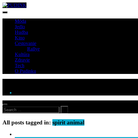
Móda
Jedlo
Hudba
Kino
Cestovanie
Rallye
Kultúra
Zdravie
Tech
O Pudinku
All posts tagged in:
spirit animal