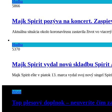
Hudba
5866
Majk Spirit pozýva na koncert. Zaspie
Aktuálna situácia okolo koronavírusu zastavila život vo viacer
Hudba
5370
Majk Spirit vydal novú skladbu Spiri
Majk Spirit ešte v piatok 13. marca vydal svoj nový singel Sp
Móda
Top plesový doplnok – neuveríte čím za