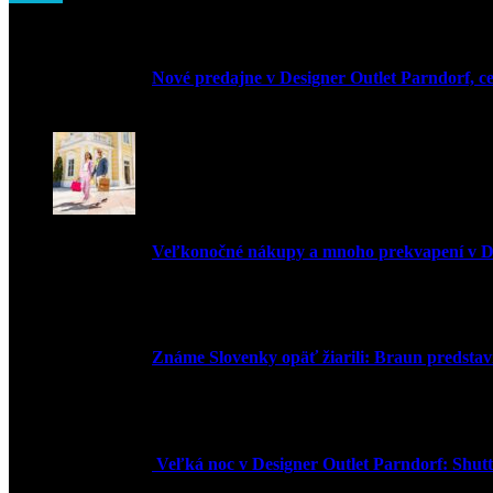
Nové predajne v Designer Outlet Parndorf, c
3. mája 2026
Veľkonočné nákupy a mnoho prekvapení v De
30. marca 2026
Známe Slovenky opäť žiarili: Braun predstavi
2. júna 2025
Veľká noc v Designer Outlet Parndorf: Shuttl