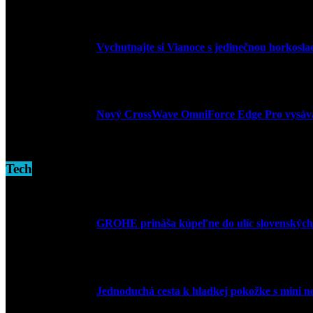
9. marca 2026
Vychutnajte si Vianoce s jedinečnou horkosl
3. decembra 2024
Nový CrossWave OmniForce Edge Pro vysáva a
16. novembra 2024
Tech
GROHE prináša kúpeľne do ulíc slovenských
10. júla 2026
Jednoduchá cesta k hladkej pokožke s mini 