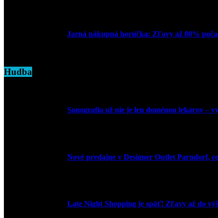
16. apríla 2025
Jarná nákupná horúčka: Zľavy až 80% počas
7. marca 2025
Hudba
Sonografia už nie je len doménou lekárov – vyu
9. júla 2026
Nové predajne v Designer Outlet Parndorf, c
3. mája 2026
Late Night Shopping je späť! Zľavy až do vý