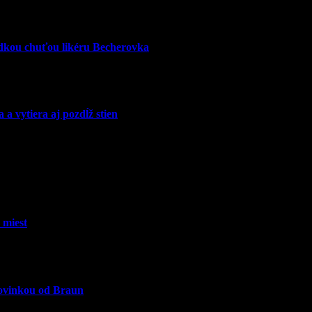
adkou chuťou likéru Becherovka
 vytiera aj pozdĺž stien
 miest
novinkou od Braun