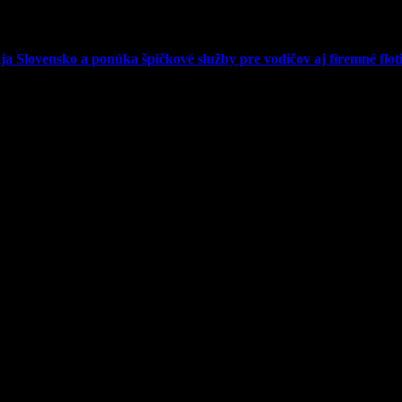
 Slovensko a ponúka špičkové služby pre vodičov aj firemné floti