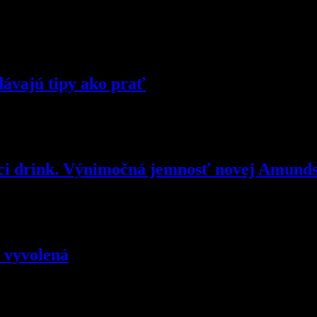
idávajú tipy ako prať
júci drink. Výnimočná jemnosť novej Amunds
o vyvolená