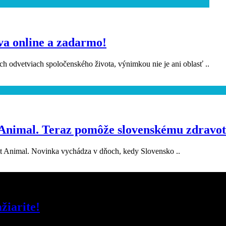
va online a zadarmo!
ých odvetviach spoločenského života, výnimkou nie je ani oblasť ..
t Animal. Teraz pomôže slovenskému zdravot
irit Animal. Novinka vychádza v dňoch, kedy Slovensko ..
žiarite!