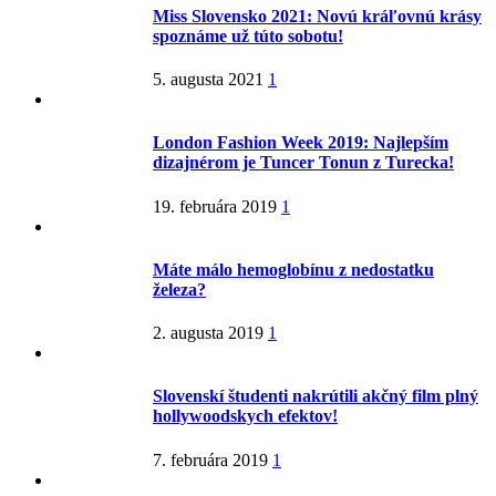
Miss Slovensko 2021: Novú kráľovnú krásy
spoznáme už túto sobotu!
5. augusta 2021
1
London Fashion Week 2019: Najlepším
dizajnérom je Tuncer Tonun z Turecka!
19. februára 2019
1
Máte málo hemoglobínu z nedostatku
železa?
2. augusta 2019
1
Slovenskí študenti nakrútili akčný film plný
hollywoodskych efektov!
7. februára 2019
1