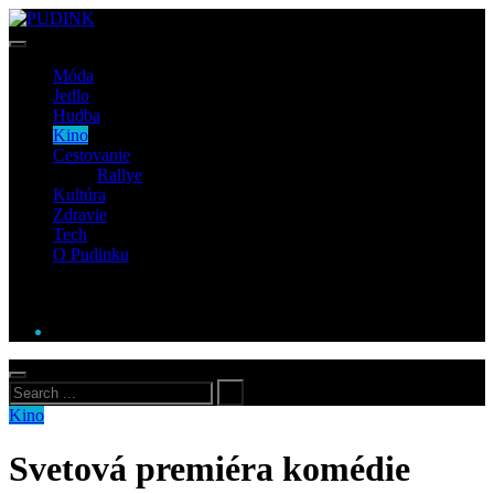
Móda
Jedlo
Hudba
Kino
Cestovanie
Rallye
Kultúra
Zdravie
Tech
O Pudinku
Kino
Svetová premiéra komédie