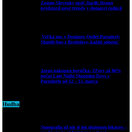
Známe Slovenky opäť žiarili: Braun
predstavil nové trendy v domácej epilácii
2. júna 2025
Veľká noc v Designer Outlet Parndorf:
Shuttle-bus z Bratislavy, každú sobotu!
16. apríla 2025
Jarná nákupná horúčka: Zľavy až 80%
počas Late Night Shopping Days v
Parndorfe od 12 – 15. marca
7. marca 2025
Hudba
Sonografia už nie je len doménou lekárov –