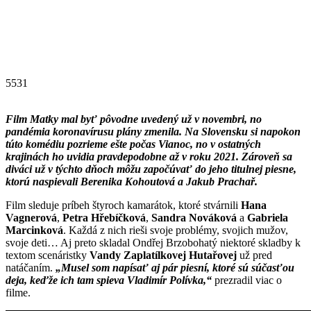
5531
Film Matky mal byť pôvodne uvedený už v novembri, no
pandémia koronavírusu plány zmenila. Na Slovensku si napokon
túto komédiu pozrieme ešte počas Vianoc, no v ostatných
krajinách ho uvidia pravdepodobne až v roku 2021. Zároveň sa
diváci už v týchto dňoch môžu započúvať do jeho titulnej piesne,
ktorú naspievali Berenika Kohoutová a Jakub Prachař.
Film sleduje príbeh štyroch kamarátok, ktoré stvárnili
Hana
Vagnerová
,
Petra Hřebíčková
,
Sandra Nováková
a
Gabriela
Marcinková
. Každá z nich rieši svoje problémy, svojich mužov,
svoje deti… Aj preto skladal Ondřej Brzobohatý niektoré skladby k
textom scenáristky
Vandy Zaplatílkovej Hutařovej
už pred
natáčaním.
„Musel som napísať aj pár piesní, ktoré sú súčasťou
deja, keďže ich tam spieva Vladimír Polívka,“
prezradil viac o
filme.