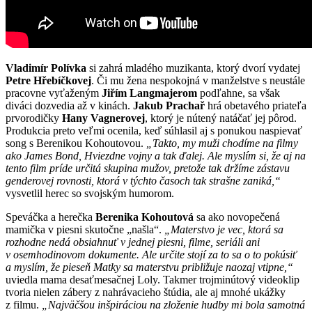
Vladimír Polívka
si zahrá mladého muzikanta, ktorý dvorí vydatej
Petre Hřebíčkovej
. Či mu žena nespokojná v manželstve s neustále
pracovne vyťaženým
Jiřím Langmajerom
podľahne, sa však
diváci dozvedia až v kinách.
Jakub Prachař
hrá obetavého priateľa
prvorodičky
Hany Vagnerovej
, ktorý je nútený natáčať jej pôrod.
Produkcia preto veľmi ocenila, keď súhlasil aj s ponukou naspievať
song s Berenikou Kohoutovou.
„Takto, my muži chodíme na filmy
ako James Bond, Hviezdne vojny a tak ďalej. Ale myslím si, že aj na
tento film príde určitá skupina mužov, pretože tak držíme zástavu
genderovej rovnosti, ktorá v týchto časoch tak strašne zaniká,“
vysvetlil herec so svojským humorom.
Speváčka a herečka
Berenika Kohoutová
sa ako novopečená
mamička v piesni skutočne „našla“.
„Materstvo je vec, ktorá sa
rozhodne nedá obsiahnuť v jednej piesni, filme, seriáli ani
v osemhodinovom dokumente. Ale určite stojí za to sa o to pokúsiť
a myslím, že pieseň Matky sa materstvu približuje naozaj vtipne,“
uviedla mama desaťmesačnej Loly. Takmer trojminútový videoklip
tvoria nielen zábery z nahrávacieho štúdia, ale aj mnohé ukážky
z filmu.
„Najväčšou inšpiráciou na zloženie hudby mi bola samotná