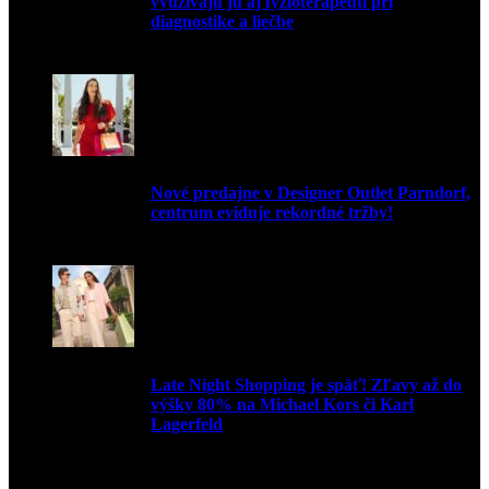
využívajú ju aj fyzioterapeuti pri
diagnostike a liečbe
9. júla 2026
Nové predajne v Designer Outlet Parndorf,
centrum eviduje rekordné tržby!
3. mája 2026
Late Night Shopping je späť! Zľavy až do
výšky 80% na Michael Kors či Karl
Lagerfeld
9. marca 2026