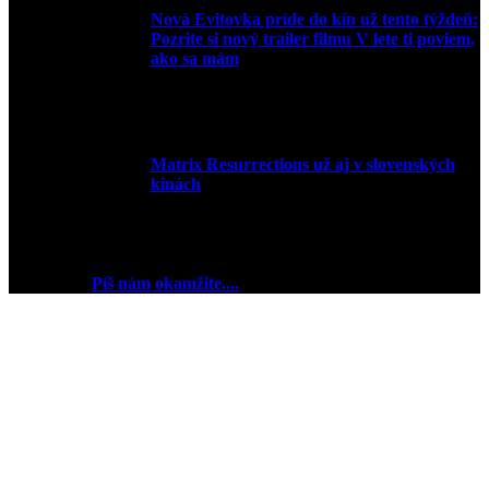
Nová Evitovka príde do kín už tento týždeň:
Pozrite si nový trailer filmu V lete ti poviem,
ako sa mám
14. februára 2022
Matrix Resurrections už aj v slovenských
kinách
27. januára 2022
2018 © Ej kej ej sme Pudink.
Chceš reklamu? My sme
pripravení
Píš nám okamžite....