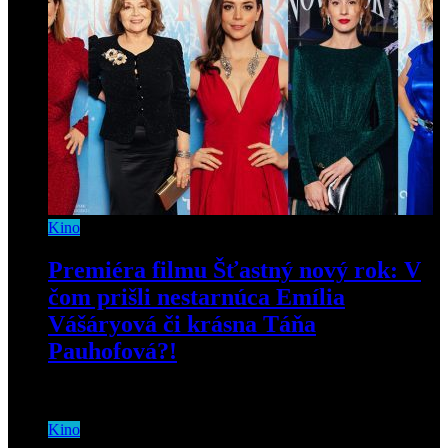
Kino
Premiéra filmu Šťastný nový rok: V
čom prišli nestarnúca Emília
Vášáryová či krásna Táňa
Pauhofová?!
2. decembra 2019
Kino