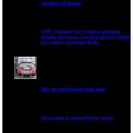
novinkou od Braun
27. mája 2026
OMV eMotion: Sieť rýchleho nabíjania
prepája Slovensko a ponúka špičkové služby
pre vodičov aj firemné flotily
1. apríla 2026
Tipy na správne umývanie auta
5. marca 2026
Dovoz auta zo zahraničia bez stresu
5. marca 2026