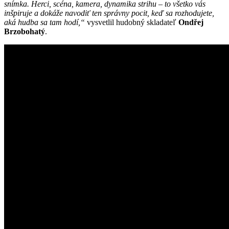
snímka. Herci, scéna, kamera, dynamika strihu – to všetko vás
inšpiruje a dokáže navodiť ten správny pocit, keď sa rozhodujete,
aká hudba sa tam hodí,“
vysvetlil hudobný skladateľ
Ondřej
Brzobohatý
.