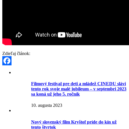
Zdieľaj článok:
Facebook
Filmový festival pre deti a mládež CINEDU slávi
tento rok svoje malé jubileum – v septembri 2023
sa koná už jeho 5. ročník
10. augusta 2023
Nový slovenský film Kryštof príde do kín už
tento štvrtok