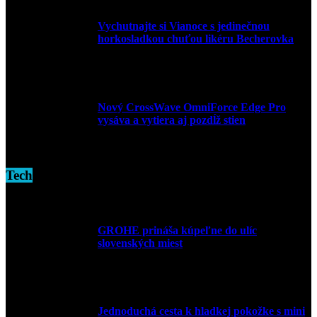
Vychutnajte si Vianoce s jedinečnou
horkosladkou chuťou likéru Becherovka
3. decembra 2024
Nový CrossWave OmniForce Edge Pro
vysáva a vytiera aj pozdĺž stien
16. novembra 2024
Tech
GROHE prináša kúpeľne do ulíc
slovenských miest
10. júla 2026
Jednoduchá cesta k hladkej pokožke s mini