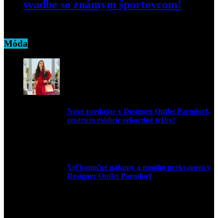
svadbe so známym športovcom!
10. júna 2020
Móda
Nové predajne v Designer Outlet Parndorf,
centrum eviduje rekordné tržby!
3. mája 2026
Veľkonočné nákupy a mnoho prekvapení v
Designer Outlet Parndorf
30. marca 2026