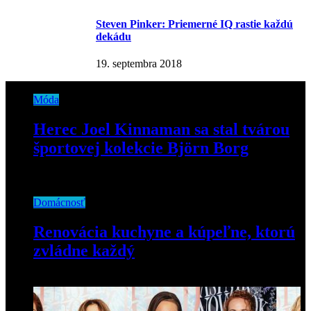
Steven Pinker: Priemerné IQ rastie každú
dekádu
19. septembra 2018
Móda
Herec Joel Kinnaman sa stal tvárou
športovej kolekcie Björn Borg
17. decembra 2020
Domácnosť
Renovácia kuchyne a kúpeľne, ktorú
zvládne každý
23. februára 2022