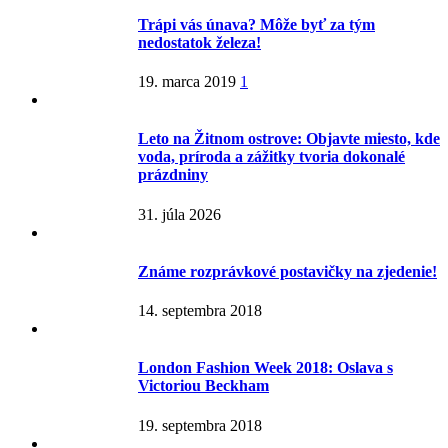
Trápi vás únava? Môže byť za tým
nedostatok železa!
19. marca 2019
1
Leto na Žitnom ostrove: Objavte miesto, kde
voda, príroda a zážitky tvoria dokonalé
prázdniny
31. júla 2026
Známe rozprávkové postavičky na zjedenie!
14. septembra 2018
London Fashion Week 2018: Oslava s
Victoriou Beckham
19. septembra 2018