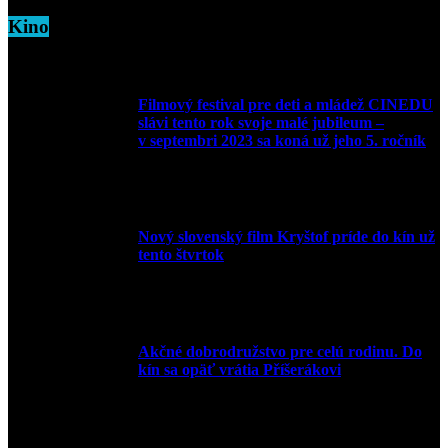
Kino
Filmový festival pre deti a mládež CINEDU
slávi tento rok svoje malé jubileum –
v septembri 2023 sa koná už jeho 5. ročník
10. augusta 2023
Nový slovenský film Kryštof príde do kín už
tento štvrtok
20. apríla 2022
Akčné dobrodružstvo pre celú rodinu. Do
kín sa opäť vrátia Příšerákovi
15. marca 2022