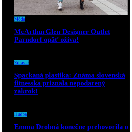
Móda
McArthurGlen Designer Outlet
Parndorf opäť ožíva!
5. júna 2020
Zdravie
Spackaná plastika: Známa slovenská
fitnesska priznala nepodarený
zákrok!
3. decembra 2018
Hudba
Emma Drobná konečne prehovorila o