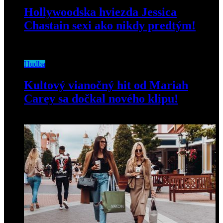
Hollywoodska hviezda Jessica
Chastain sexi ako nikdy predtým!
30. júla 2020
Hudba
Kultový vianočný hit od Mariah
Carey sa dočkal nového klipu!
5. novembra 2019