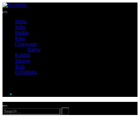
Móda
Jedlo
Hudba
Kino
Cestovanie
Rallye
Kultúra
Zdravie
Tech
O Pudinku