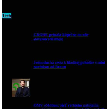
16. novembra 2024
Tech
GROHE prináša kúpeľne do ulíc
slovenských miest
10. júla 2026
Jednoduchá cesta k hladkej pokožke s mini
novinkou od Braun
27. mája 2026
OMV eMotion: Sieť rýchleho nabíjania