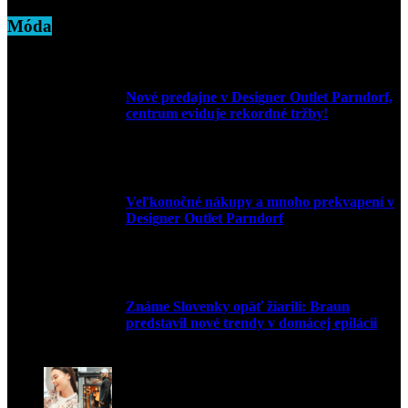
Móda
Nové predajne v Designer Outlet Parndorf,
centrum eviduje rekordné tržby!
3. mája 2026
Veľkonočné nákupy a mnoho prekvapení v
Designer Outlet Parndorf
30. marca 2026
Známe Slovenky opäť žiarili: Braun
predstavil nové trendy v domácej epilácii
2. júna 2025