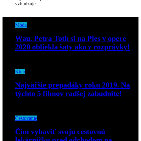
vzbudzuje ..
Móda
Wau. Petra Toth si na Ples v opere
2020 obliekla šaty ako z rozprávky!
12. januára 2020
Kino
Najväčšie prepadáky roku 2019. Na
týchto 5 filmov radšej zabudnite!
25. decembra 2019
Cestovanie
Čím vybaviť svoju cestovnú
lekárničku pred odchodom na