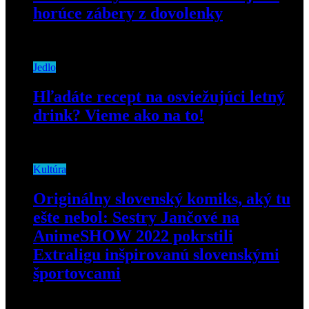
horúce zábery z dovolenky
15. novembra 2018
Jedlo
Hľadáte recept na osviežujúci letný
drink? Vieme ako na to!
15. júla 2020
Kultúra
Originálny slovenský komiks, aký tu
ešte nebol: Sestry Jančové na
AnimeSHOW 2022 pokrstili
Extraligu inšpirovanú slovenskými
športovcami
7. júla 2022