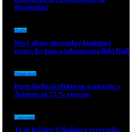
dovolenku?
13. júla 2021
Hudba
Nový objav slovenskej hudobnej
scény: Krásna a talentovaná Bibi Hall
15. februára 2019
Domácnosť
Perte bielizeň efektívne a ušetrite s
Arielom až 75 % energie
3. novembra 2023
Cestovanie
To sú krivky! Cibulková zverejnila