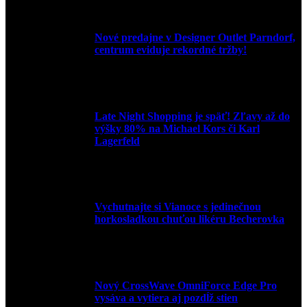
Nové predajne v Designer Outlet Parndorf,
centrum eviduje rekordné tržby!
3. mája 2026
Late Night Shopping je späť! Zľavy až do
výšky 80% na Michael Kors či Karl
Lagerfeld
9. marca 2026
Vychutnajte si Vianoce s jedinečnou
horkosladkou chuťou likéru Becherovka
3. decembra 2024
Nový CrossWave OmniForce Edge Pro
vysáva a vytiera aj pozdĺž stien