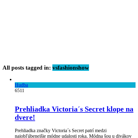
All posts tagged in:
vsfashionshow
Hudba
6511
Prehliadka Victoria´s Secret klope na
dvere!
Prehliadka značky Victoria´s Secret patrí medzi
najobľúbenejšie módne udalosti roka. Módna šou u divákov