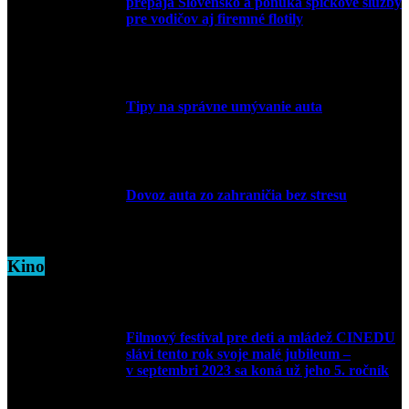
prepája Slovensko a ponúka špičkové služby
pre vodičov aj firemné flotily
1. apríla 2026
Tipy na správne umývanie auta
5. marca 2026
Dovoz auta zo zahraničia bez stresu
5. marca 2026
Kino
Filmový festival pre deti a mládež CINEDU
slávi tento rok svoje malé jubileum –
v septembri 2023 sa koná už jeho 5. ročník
10. augusta 2023