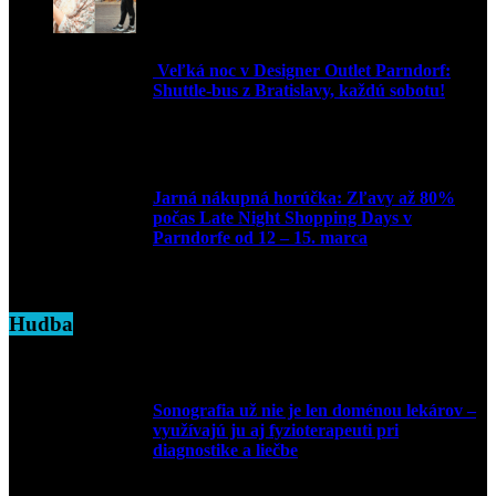
Veľká noc v Designer Outlet Parndorf:
Shuttle-bus z Bratislavy, každú sobotu!
16. apríla 2025
Jarná nákupná horúčka: Zľavy až 80%
počas Late Night Shopping Days v
Parndorfe od 12 – 15. marca
7. marca 2025
Hudba
Sonografia už nie je len doménou lekárov –
využívajú ju aj fyzioterapeuti pri
diagnostike a liečbe
9. júla 2026