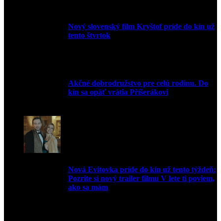
Nový slovenský film Kryštof príde do kín už
tento štvrtok
20. apríla 2022
Akčné dobrodružstvo pre celú rodinu. Do
kín sa opäť vrátia Příšerákovi
15. marca 2022
Nová Evitovka príde do kín už tento týždeň:
Pozrite si nový trailer filmu V lete ti poviem,
ako sa mám
14. februára 2022