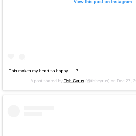
View this post on Instagram
This makes my heart so happy …. ?
A post shared by
Tish Cyrus
(@tishcyrus) on
Dec 27, 