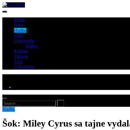
Móda
Jedlo
Hudba
Kino
Cestovanie
Rallye
Kultúra
Zdravie
Tech
O Pudinku
Hudba
Šok: Miley Cyrus sa tajne vydal