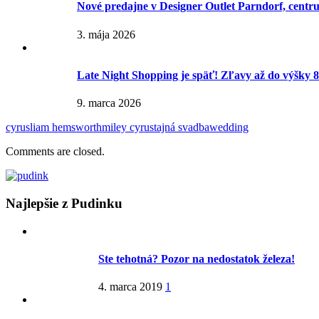
Nové predajne v Designer Outlet Parndorf, centr
3. mája 2026
Late Night Shopping je späť! Zľavy až do výšky 
9. marca 2026
cyrus
liam hemsworth
miley cyrus
tajná svadba
wedding
Comments are closed.
Najlepšie z Pudinku
Ste tehotná? Pozor na nedostatok železa!
4. marca 2019
1