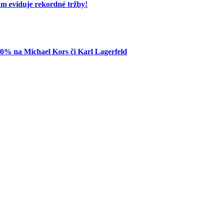
um eviduje rekordné tržby!
80% na Michael Kors či Karl Lagerfeld