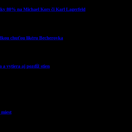
šky 80% na Michael Kors či Karl Lagerfeld
adkou chuťou likéru Becherovka
 vytiera aj pozdĺž stien
 miest