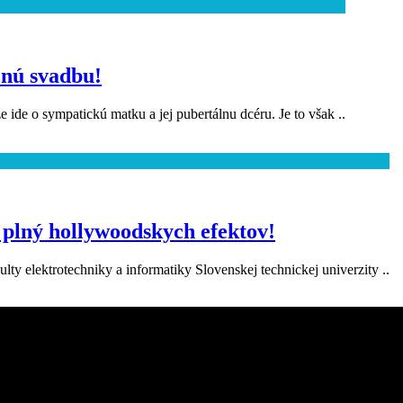
čnú svadbu!
e ide o sympatickú matku a jej pubertálnu dcéru. Je to však ..
m plný hollywoodskych efektov!
ty elektrotechniky a informatiky Slovenskej technickej univerzity ..