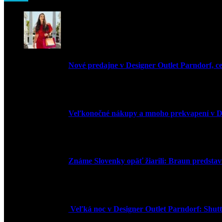
Nové predajne v Designer Outlet Parndorf, c
3. mája 2026
Veľkonočné nákupy a mnoho prekvapení v De
30. marca 2026
Známe Slovenky opäť žiarili: Braun predstavi
2. júna 2025
Veľká noc v Designer Outlet Parndorf: Shuttl