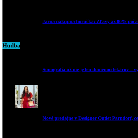
16. apríla 2025
Jarná nákupná horúčka: Zľavy až 80% počas
7. marca 2025
Hudba
Sonografia už nie je len doménou lekárov – vyu
9. júla 2026
Nové predajne v Designer Outlet Parndorf, c
3. mája 2026