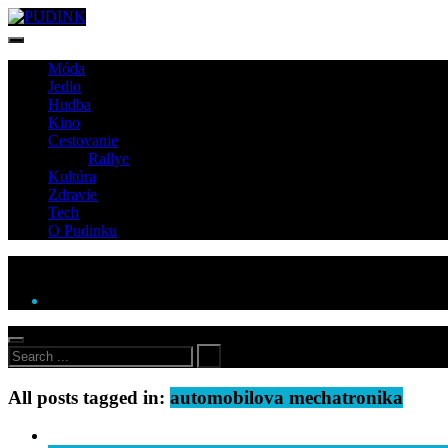
Móda
Jedlo
Hudba
Kino
Cestovanie
Rallye
Kultúra
Zdravie
Tech
O Pudinku
All posts tagged in:
automobilova mechatronika