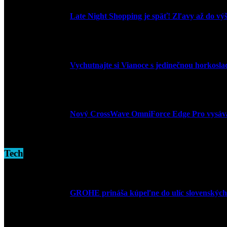
Late Night Shopping je späť! Zľavy až do vý
9. marca 2026
Vychutnajte si Vianoce s jedinečnou horkosl
3. decembra 2024
Nový CrossWave OmniForce Edge Pro vysáva a
16. novembra 2024
Tech
GROHE prináša kúpeľne do ulíc slovenských
10. júla 2026