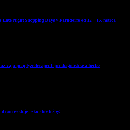
 Late Night Shopping Days v Parndorfe od 12 – 15. marca
žívajú ju aj fyzioterapeuti pri diagnostike a liečbe
entrum eviduje rekordné tržby!