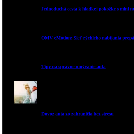
Jednoduchá cesta k hladkej pokožke s mini 
27. mája 2026
OMV eMotion: Sieť rýchleho nabíjania prepája
1. apríla 2026
Tipy na správne umývanie auta
5. marca 2026
Dovoz auta zo zahraničia bez stresu
5. marca 2026