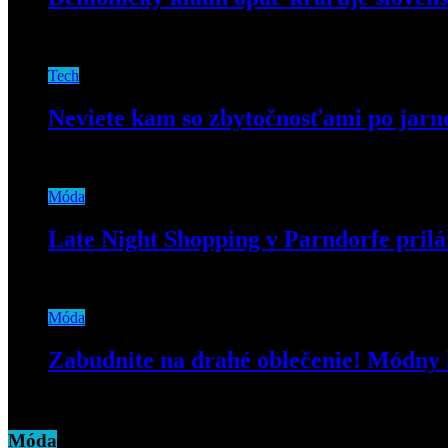
9. septembra 2019
Tech
Neviete kam so zbytočnosťami po jar
3. mája 2019
Móda
Late Night Shopping v Parndorfe prilá
26. augusta 2019
Móda
Zabudnite na drahé oblečenie! Módny h
15. apríla 2020
Móda