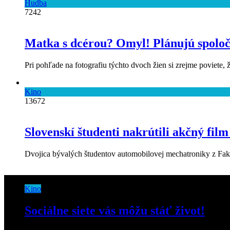
Hudba
7242
Matka s dcérou? Omyl! Plánujú spolo
Pri pohľade na fotografiu týchto dvoch žien si zrejme poviete, ž
Kino
13672
Slovenskí študenti nakrútili akčný fil
Dvojica bývalých študentov automobilovej mechatroniky z Fakul
Kino
Sociálne siete vás môžu stáť život!