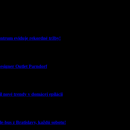
entrum eviduje rekordné tržby!
signer Outlet Parndorf
l nové trendy v domácej epilácii
e-bus z Bratislavy, každú sobotu!