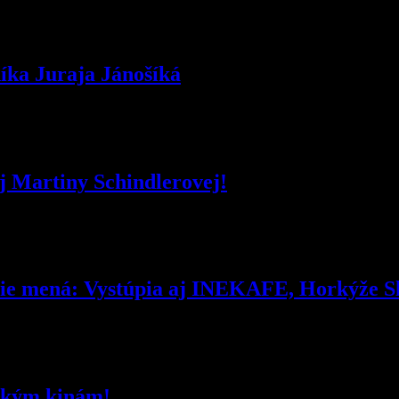
íka Juraja Jánošíká
 Martiny Schindlerovej!
e mená: Vystúpia aj INEKAFE, Horkýže Sl
ským kinám!