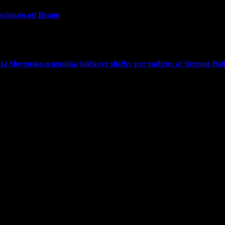
novinkou od Braun
 Slovensko a ponúka špičkové služby pre vodičov aj firemné floti