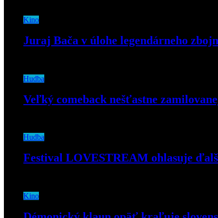
3. augusta 2020
Kino
Juraj Bača v úlohe legendárneho zbojn
14. januára 2021
Hudba
Veľký comeback nešťastne zamilovanej
2. júla 2019
Hudba
Festival LOVESTREAM ohlasuje ďalši
8. marca 2022
Kino
Démonický klaun opäť kraľuje sloven