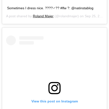
Sometimes I dress nice. ????‍♂️?? #lfw ?: @natinstablog
A post shared by
Roland Majer
(@rolandmajer) on
Sep 25, 2018 at 4:52am PDT
View this post on Instagram