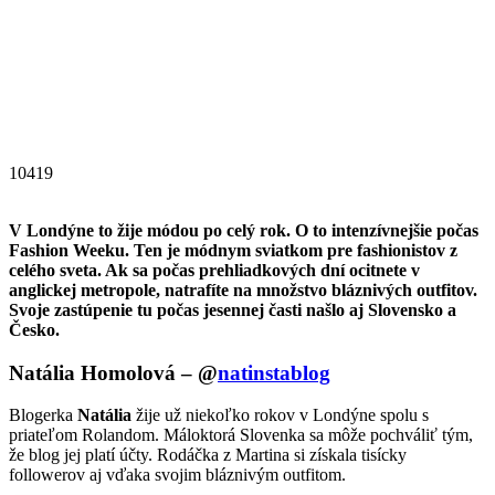
10419
V Londýne to žije módou po celý rok. O to intenzívnejšie počas
Fashion Weeku. Ten je módnym sviatkom pre fashionistov z
celého sveta. Ak sa počas prehliadkových dní ocitnete v
anglickej metropole, natrafíte na množstvo bláznivých outfitov.
Svoje zastúpenie tu počas jesennej časti našlo aj Slovensko a
Česko.
Natália Homolová – @
natinstablog
Blogerka
Natália
žije už niekoľko rokov v Londýne spolu s
priateľom Rolandom. Máloktorá Slovenka sa môže pochváliť tým,
že blog jej platí účty. Rodáčka z Martina si získala tisícky
followerov aj vďaka svojim bláznivým outfitom.