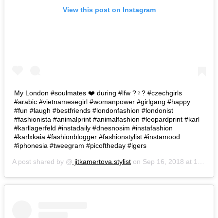
View this post on Instagram
My London #soulmates ❤️ during #lfw ?‍♀️? #czechgirls
#arabic #vietnamesegirl #womanpower #girlgang #happy
#fun #laugh #bestfriends #londonfashion #londonist
#fashionista #animalprint #animalfashion #leopardprint #karl
#karllagerfeld #instadaily #dnesnosim #instafashion
#karlxkaia #fashionblogger #fashionstylist #instamood
#iphonesia #tweegram #picoftheday #igers
A post shared by @
jitkamertova.stylist
on
Sep 16, 2018 at 1:37am PDT