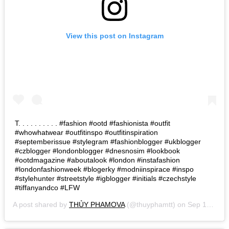
View this post on Instagram
T. . . . . . . . . . #fashion #ootd #fashionista #outfit
#whowhatwear #outfitinspo #outfitinspiration
#septemberissue #stylegram #fashionblogger #ukblogger
#czblogger #londonblogger #dnesnosim #lookbook
#ootdmagazine #aboutalook #london #instafashion
#londonfashionweek #blogerky #modniinspirace #inspo
#stylehunter #streetstyle #igblogger #initials #czechstyle
#tiffanyandco #LFW
A post shared by
THỦY PHAMOVA
(@thuyphamtt) on
Sep 16, 2018 at 1:59pm PDT