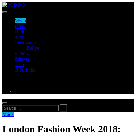
Móda
Jedlo
Hudba
Kino
Cestovanie
Rallye
Kultúra
Zdravie
Tech
O Pudinku
Móda
London Fashion Week 2018: