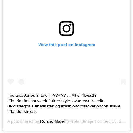
View this post on Instagram
Indiana Jones in town.???‍♂️?? . . #lfw #lfwss19
#londonfashionweek #streetstyle #wherewetravelto
#couplegoals #natinstablog #fashioncrossoverlondon #style
#londonstreets
A post shared by
Roland Majer
(@rolandmajer) on
Sep 16, 2018 at 12:53pm PDT