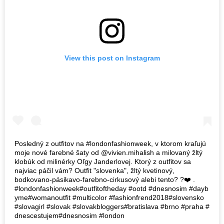
View this post on Instagram
Posledný z outfitov na #londonfashionweek, v ktorom kraľujú
moje nové farebné šaty od @vivien.mihalish a milovaný žltý
klobúk od milinérky Oľgy Janderlovej. Ktorý z outfitov sa
najviac páčil vám? Outfit "slovenka", žltý kvetinový,
bodkovano-pásikavo-farebno-cirkusový alebi tento? ?❤️ .
#londonfashionweek#outfitoftheday #ootd #dnesnosim #dayb
yme#womanoutfit #multicolor #fashionfrend2018#slovensko
#slovagirl #slovak #slovakbloggers#bratislava #brno #praha #
dnescestujem#dnesnosim #london