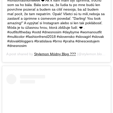
#londonfashionweek ❤️ Ak k vám mám byť úprimná, trochu
som sa ho bála. Bála som sa, že ľudia tu po mne budú len
povrchne pozerať a budem sa cítiť nesvoja, ba až budem
mať pocit, že tam nepatrím. Opak! Všetci sú tu milí,neboja sa
zastaviť a úprimne s úsmevom povedať: "Darling! You look
amazing!" A vypýtať si Instagram alebo si len tak poklábosiť.
Móda je tu úžasnou hrou, ktorá zbližuje ľudí. ❤️ .
#outfitoftheday #ootd #dnesnosim #daybyme #womanoutfit
#multicolor #fashionfrend2018 #slovensko #slovagirl #slovak
#slovakbloggers #bratislava #brno #praha #dnescestujem
#dnesnosim
A post shared by
Stylemon Módny Blog ???
(@stylemon.blog) on