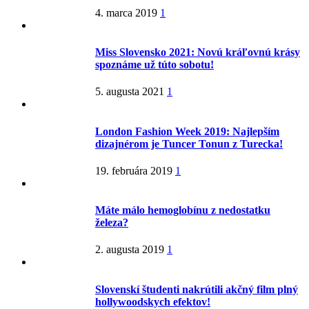
4. marca 2019
1
Miss Slovensko 2021: Novú kráľovnú krásy
spoznáme už túto sobotu!
5. augusta 2021
1
London Fashion Week 2019: Najlepším
dizajnérom je Tuncer Tonun z Turecka!
19. februára 2019
1
Máte málo hemoglobínu z nedostatku
železa?
2. augusta 2019
1
Slovenskí študenti nakrútili akčný film plný
hollywoodskych efektov!