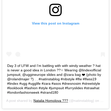
View this post on Instagram
Day 3 of LFW and I’m battling with with windy weather ? hat
is never a good idea in London ??‍♀️ Wearing @lindexofficial
jumpsuit, @uggineurope slides and @zara bag ❤️ (photo by
@rolandmajer ?) . . #natinstablog #nibstyle #lfw #lfwss19
#lindex #ugg #ugglife #zara #asos #dnesnosim #streetstyle
#lookbook #fashion #style #jumpsuit #furryslides #strawhat
#londonfashionweek #strand180
A post shared by
Natalia Homolova ???
(@natinstablog) on
Sep 17