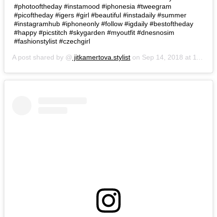
#photooftheday #instamood #iphonesia #tweegram
#picoftheday #igers #girl #beautiful #instadaily #summer
#instagramhub #iphoneonly #follow #igdaily #bestoftheday
#happy #picstitch #skygarden #myoutfit #dnesnosim
#fashionstylist #czechgirl
A post shared by @
jitkamertova.stylist
on
Sep 14, 2018 at 11:27am PDT