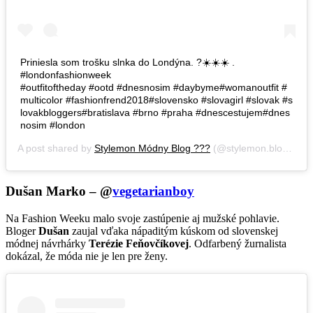
Priniesla som trošku slnka do Londýna. ?☀️☀️☀️ .
#londonfashionweek
#outfitoftheday #ootd #dnesnosim #daybyme#womanoutfit #
multicolor #fashionfrend2018#slovensko #slovagirl #slovak #s
lovakbloggers#bratislava #brno #praha #dnescestujem#dnes
nosim #london
A post shared by
Stylemon Módny Blog ???
(@stylemon.blog) on
Dušan Marko – @
vegetarianboy
Na Fashion Weeku malo svoje zastúpenie aj mužské pohlavie.
Bloger
Dušan
zaujal vďaka nápaditým kúskom od slovenskej
módnej návrhárky
Terézie Feňovčíkovej
. Odfarbený žurnalista
dokázal, že móda nie je len pre ženy.