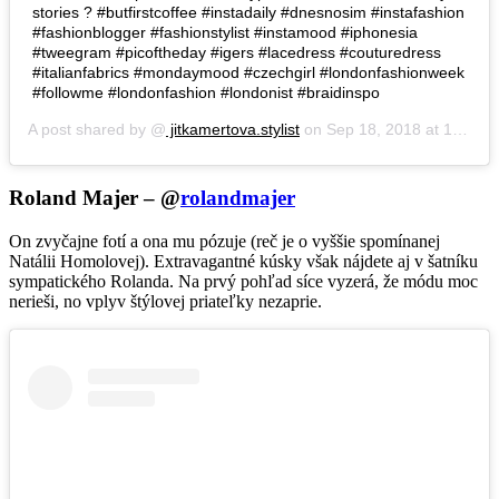
stories ? #butfirstcoffee #instadaily #dnesnosim #instafashion
#fashionblogger #fashionstylist #instamood #iphonesia
#tweegram #picoftheday #igers #lacedress #couturedress
#italianfabrics #mondaymood #czechgirl #londonfashionweek
#followme #londonfashion #londonist #braidinspo
A post shared by @
jitkamertova.stylist
on
Sep 18, 2018 at 12:48am PDT
Roland Majer – @
rolandmajer
On zvyčajne fotí a ona mu pózuje (reč je o vyššie spomínanej
Natálii Homolovej). Extravagantné kúsky však nájdete aj v šatníku
sympatického Rolanda. Na prvý pohľad síce vyzerá, že módu moc
nerieši, no vplyv štýlovej priateľky nezaprie.