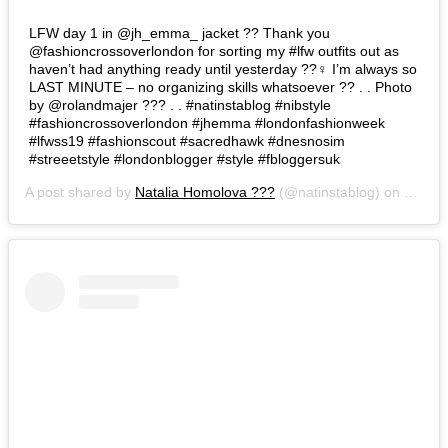
LFW day 1 in @jh_emma_ jacket ?? Thank you
@fashioncrossoverlondon for sorting my #lfw outfits out as
haven’t had anything ready until yesterday ??‍♀️ I’m always so
LAST MINUTE – no organizing skills whatsoever ?? . . Photo
by @rolandmajer ??? . . #natinstablog #nibstyle
#fashioncrossoverlondon #jhemma #londonfashionweek
#lfwss19 #fashionscout #sacredhawk #dnesnosim
#streeetstyle #londonblogger #style #fbloggersuk
A post shared by
Natalia Homolova ???
(@natinstablog) on
Sep 14