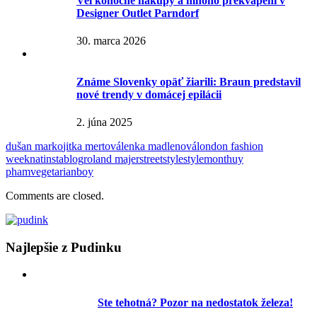
Veľkonočné nákupy a mnoho prekvapení v
Designer Outlet Parndorf
30. marca 2026
Známe Slovenky opäť žiarili: Braun predstavil
nové trendy v domácej epilácii
2. júna 2025
dušan marko
jitka mertová
lenka madlenová
london fashion
week
natinstablog
roland majer
streetstyle
stylemon
thuy
pham
vegetarianboy
Comments are closed.
Najlepšie z Pudinku
Ste tehotná? Pozor na nedostatok železa!