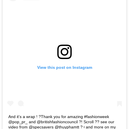
View this post on Instagram
And it’s a wrap ! ?Thank you for amazing #fashionweek
@pop_pr_ and @britishfashioncouncil ?! Scroll ?? see our
video from @specsavers @thuyphamtt ?‍♀️and more on my