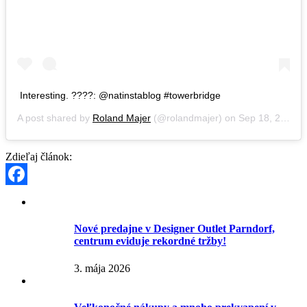
Interesting. ????: @natinstablog #towerbridge
A post shared by
Roland Majer
(@rolandmajer) on
Sep 18, 2018 at 5:23am PDT
Zdieľaj článok:
Facebook
Nové predajne v Designer Outlet Parndorf,
centrum eviduje rekordné tržby!
3. mája 2026