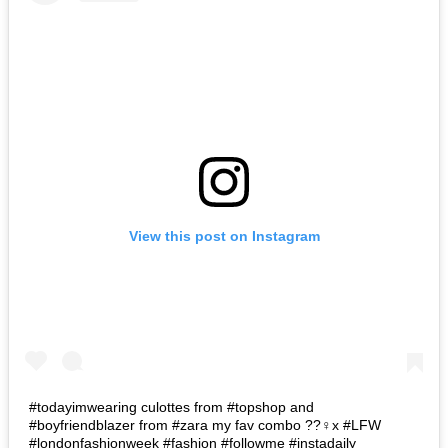
View this post on Instagram
#todayimwearing culottes from #topshop and
#boyfriendblazer from #zara my fav combo ??‍♀️x #LFW
#londonfashionweek #fashion #followme #instadaily