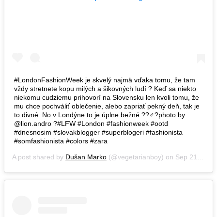
#LondonFashionWeek je skvelý najmä vďaka tomu, že tam
vždy stretnete kopu milých a šikovných ludí ? Keď sa niekto
niekomu cudziemu prihovorí na Slovensku len kvoli tomu, že
mu chce pochváliť oblečenie, alebo zapriať pekný deň, tak je
to divné. No v Londýne to je úplne bežné ??‍♂️?photo by
@lion.andro ?#LFW #London #fashionweek #ootd
#dnesnosim #slovakblogger #superblogeri #fashionista
#somfashionista #colors #zara
A post shared by
Dušan Marko
(@vegetarianboy) on
Sep 21, 2018 at 8:21am PDT