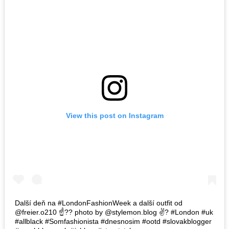
View this post on Instagram
Další deň na #LondonFashionWeek a další outfit od
@freier.o210 ☝?? photo by @stylemon.blog ✌? #London #uk
#allblack #Somfashionista #dnesnosim #ootd #slovakblogger