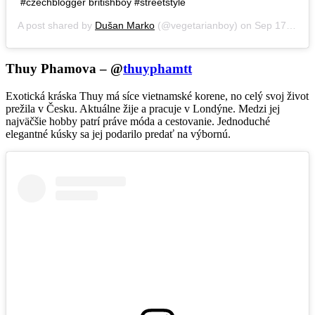
#czechblogger britishboy #streetstyle
A post shared by
Dušan Marko
(@vegetarianboy) on
Sep 17, 2018 at 9:10am PDT
Thuy Phamova – @
thuyphamtt
Exotická kráska Thuy má síce vietnamské korene, no celý svoj život
prežila v Česku. Aktuálne žije a pracuje v Londýne. Medzi jej
najväčšie hobby patrí práve móda a cestovanie. Jednoduché
elegantné kúsky sa jej podarilo predať na výbornú.