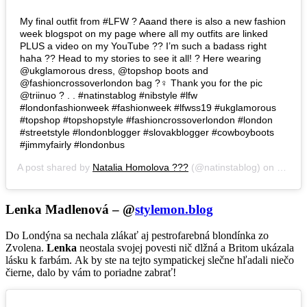
My final outfit from #LFW ? Aaand there is also a new fashion
week blogspot on my page where all my outfits are linked
PLUS a video on my YouTube ?? I’m such a badass right
haha ?? Head to my stories to see it all! ? Here wearing
@ukglamorous dress, @topshop boots and
@fashioncrossoverlondon bag ?‍♀️ Thank you for the pic
@triinuo ? . . #natinstablog #nibstyle #lfw
#londonfashionweek #fashionweek #lfwss19 #ukglamorous
#topshop #topshopstyle #fashioncrossoverlondon #london
#streetstyle #londonblogger #slovakblogger #cowboyboots
#jimmyfairly #londonbus
A post shared by
Natalia Homolova ???
(@natinstablog) on
Sep 20
Lenka Madlenová – @
stylemon.blog
Do Londýna sa nechala zlákať aj pestrofarebná blondínka zo
Zvolena.
Lenka
neostala svojej povesti nič dlžná a Britom ukázala
lásku k farbám. Ak by ste na tejto sympatickej slečne hľadali niečo
čierne, dalo by vám to poriadne zabrať!