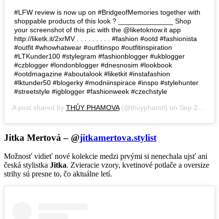
#LFW review is now up on #BridgeofMemories together with
shoppable products of this look ? ______________ Shop
your screenshot of this pic with the @liketoknow.it app
http://liketk.it/2xrMV . . . . . . . . . #fashion #ootd #fashionista
#outfit #whowhatwear #outfitinspo #outfitinspiration
#LTKunder100 #stylegram #fashionblogger #ukblogger
#czblogger #londonblogger #dnesnosim #lookbook
#ootdmagazine #aboutalook #liketkit #instafashion
#lktunder50 #blogerky #modniinspirace #inspo #stylehunter
#streetstyle #igblogger #fashionweek #czechstyle
A post shared by
THỦY PHAMOVA
(@thuyphamtt) on
Sep 22, 2018 at 1:07pm PDT
Jitka Mertová – @
jitkamertova.stylist
Možnosť vidieť nové kolekcie medzi prvými si nenechala ujsť ani
česká stylistka
Jitka
. Zvieracie vzory, kvetinové potlače a oversize
strihy sú presne to, čo aktuálne letí.