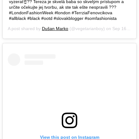
vyzerať☝?? Tereza je skvelá baba so skvelým prístupom a
určite očekujte jej tvorbu, ak ste tak ešte nespravili ???
#LondonFashionWeek #london #TerrziaFenovcikova
#allblack #black #ootd #slovakblogger #somfashionista
A post shared by
Dušan Marko
(@vegetarianboy) on
Sep 16, 2018 at 6:54am PDT
View this post on Instagram