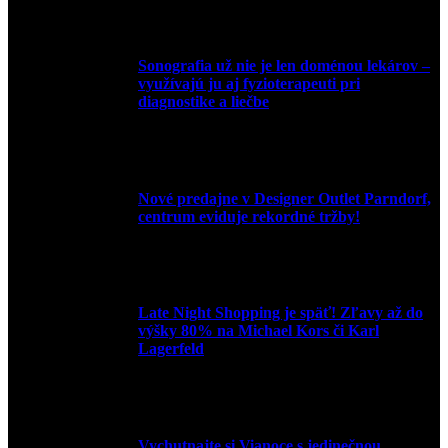
Sonografia už nie je len doménou lekárov –
využívajú ju aj fyzioterapeuti pri
diagnostike a liečbe
9. júla 2026
Nové predajne v Designer Outlet Parndorf,
centrum eviduje rekordné tržby!
3. mája 2026
Late Night Shopping je späť! Zľavy až do
výšky 80% na Michael Kors či Karl
Lagerfeld
9. marca 2026
Vychutnajte si Vianoce s jedinečnou