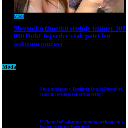
Móda
Slovenskú fitnesku sleduje takmer 300
000 ľudí! Jej srdce však patrí len
jednému mužovi
11. februára 2020
Móda
Nové predajne v Designer Outlet Parndorf,
centrum eviduje rekordné tržby!
3. mája 2026
Veľkonočné nákupy a mnoho prekvapení v
Designer Outlet Parndorf