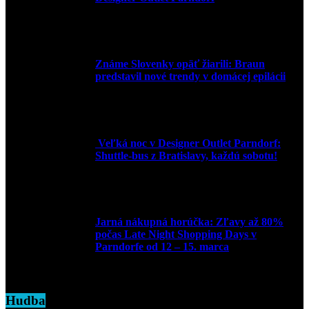
30. marca 2026
Známe Slovenky opäť žiarili: Braun
predstavil nové trendy v domácej epilácii
2. júna 2025
Veľká noc v Designer Outlet Parndorf:
Shuttle-bus z Bratislavy, každú sobotu!
16. apríla 2025
Jarná nákupná horúčka: Zľavy až 80%
počas Late Night Shopping Days v
Parndorfe od 12 – 15. marca
7. marca 2025
Hudba