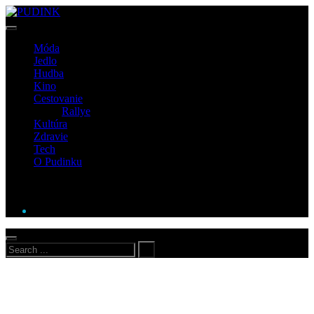
Móda
Jedlo
Hudba
Kino
Cestovanie
Rallye
Kultúra
Zdravie
Tech
O Pudinku