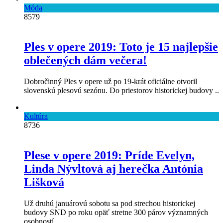
Móda
8579
Ples v opere 2019: Toto je 15 najlepšie
oblečených dám večera!
Dobročinný Ples v opere už po 19-krát oficiálne otvoril
slovenskú plesovú sezónu. Do priestorov historickej budovy ..
Kultúra
8736
Plese v opere 2019: Príde Evelyn,
Linda Nývltová aj herečka Antónia
Lišková
Už druhú januárovú sobotu sa pod strechou historickej
budovy SND po roku opäť stretne 300 párov významných
osobností ..