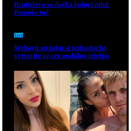
Bratislava sa dočká lodnej mhd.
Pomôže to?
25. februára 2019
Tech
Webovú stránku si jednoducho
vytvoríte aj cez mobilný telefón
21. augusta 2020