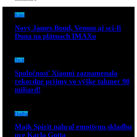
Kino
Nový James Bond, Venom aj sci-fi
Duna na plátnach IMAXu
29. septembra 2021
Tech
Spoločnosť Xiaomi zaznamenala
rekordné príjmy vo výške takmer 90
miliard!
10. septembra 2024
Hudba
Majk Spirit nahral emotívnu skladbu
pre Karla Gotta