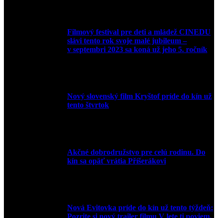
Filmový festival pre deti a mládež CINEDU
slávi tento rok svoje malé jubileum –
v septembri 2023 sa koná už jeho 5. ročník
10. augusta 2023
Nový slovenský film Kryštof príde do kín už
tento štvrtok
20. apríla 2022
Akčné dobrodružstvo pre celú rodinu. Do
kín sa opäť vrátia Příšerákovi
15. marca 2022
Nová Evitovka príde do kín už tento týždeň:
Pozrite si nový trailer filmu V lete ti poviem,