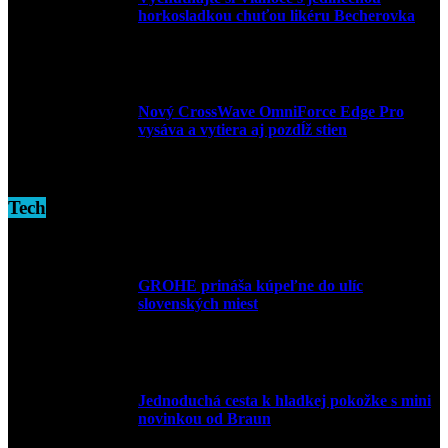
horkosladkou chuťou likéru Becherovka
3. decembra 2024
Nový CrossWave OmniForce Edge Pro
vysáva a vytiera aj pozdĺž stien
16. novembra 2024
Tech
GROHE prináša kúpeľne do ulíc
slovenských miest
10. júla 2026
Jednoduchá cesta k hladkej pokožke s mini
novinkou od Braun