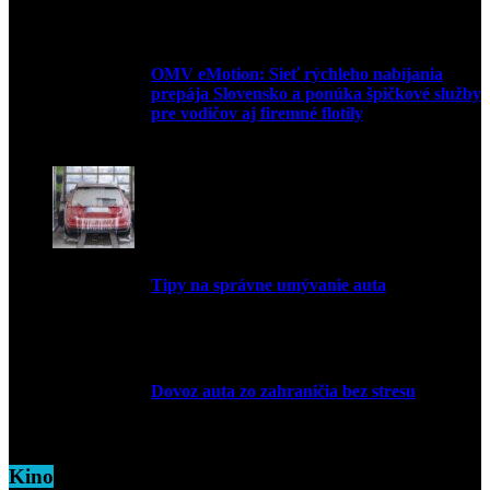
27. mája 2026
OMV eMotion: Sieť rýchleho nabíjania
prepája Slovensko a ponúka špičkové služby
pre vodičov aj firemné flotily
1. apríla 2026
Tipy na správne umývanie auta
5. marca 2026
Dovoz auta zo zahraničia bez stresu
5. marca 2026
Kino