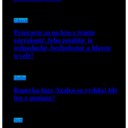
4. novembra 2019
Zdravie
Pripravte sa na leto s týmto
zázrakom! Jeho použitie je
jednoduché, bezbolestné a hlavne
trvalé!
27. apríla 2023
Hudba
Raperka Iggy Azalea sa vydala! Ide
len o peniaze?
3. mája 2019
Tech