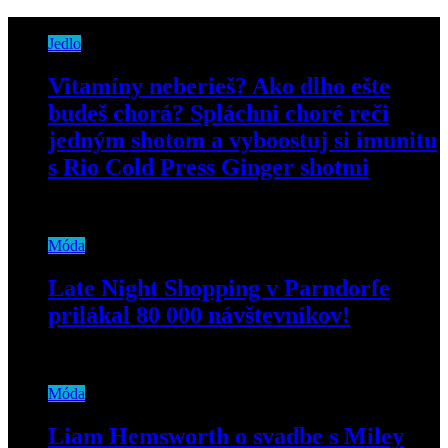
Jedlo
Vitamíny neberieš? Ako dlho ešte
budeš chorá? Spláchni choré reči
jedným shotom a vyboostuj si imunitu
s Rio Cold Press Ginger shotmi
19. decembra 2023
Móda
Late Night Shopping v Parndorfe
prilákal 80 000 návštevníkov!
26. augusta 2019
Móda
Liam Hemsworth o svadbe s Miley