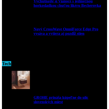
Vychutnajte si Vianoce s jedinečnou
horkosladkou chuťou likéru Becherovka
3. decembra 2024
Nový CrossWave OmniForce Edge Pro
vysáva a vytiera aj pozdĺž stien
16. novembra 2024
Tech
GROHE prináša kúpeľne do ulíc
slovenských miest