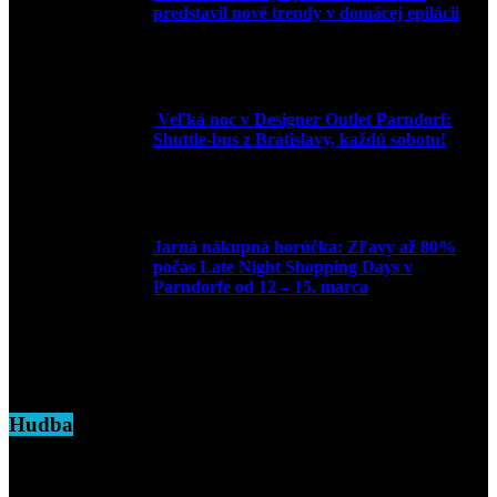
predstavil nové trendy v domácej epilácii
2. júna 2025
Veľká noc v Designer Outlet Parndorf:
Shuttle-bus z Bratislavy, každú sobotu!
16. apríla 2025
Jarná nákupná horúčka: Zľavy až 80%
počas Late Night Shopping Days v
Parndorfe od 12 – 15. marca
7. marca 2025
Hudba