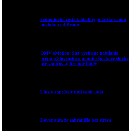
10. júla 2026
Jednoduchá cesta k hladkej pokožke s mini
novinkou od Braun
27. mája 2026
OMV eMotion: Sieť rýchleho nabíjania
prepája Slovensko a ponúka špičkové služby
pre vodičov aj firemné flotily
1. apríla 2026
Tipy na správne umývanie auta
5. marca 2026
Dovoz auta zo zahraničia bez stresu