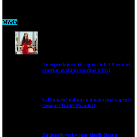
15. októbra 2020
Móda
Nové predajne v Designer Outlet Parndorf,
centrum eviduje rekordné tržby!
3. mája 2026
Veľkonočné nákupy a mnoho prekvapení v
Designer Outlet Parndorf
30. marca 2026
Známe Slovenky opäť žiarili: Braun