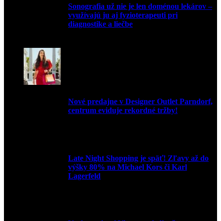
Sonografia už nie je len doménou lekárov –
využívajú ju aj fyzioterapeuti pri
diagnostike a liečbe
9. júla 2026
Nové predajne v Designer Outlet Parndorf,
centrum eviduje rekordné tržby!
3. mája 2026
Late Night Shopping je späť! Zľavy až do
výšky 80% na Michael Kors či Karl
Lagerfeld
9. marca 2026