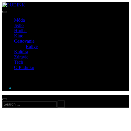
Móda
Jedlo
Hudba
Kino
Cestovanie
Rallye
Kultúra
Zdravie
Tech
O Pudinku