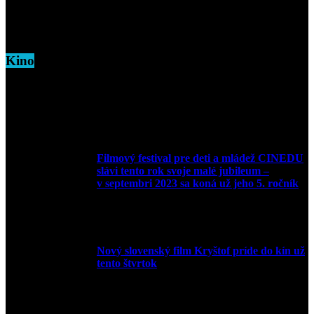
5. marca 2026
Kino
Filmový festival pre deti a mládež CINEDU
slávi tento rok svoje malé jubileum –
v septembri 2023 sa koná už jeho 5. ročník
10. augusta 2023
Nový slovenský film Kryštof príde do kín už
tento štvrtok
20. apríla 2022