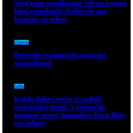
Nešťastne zamilovaná Selena Gomez
hlási comeback! Najhoršie má
konečne za sebou
24. októbra 2019
Zdravie
Doprajte svojmu telu správnu
starostlivosť
17. apríla 2019
Jedlo
Každý dobrý večer si zaslúži
osviežujúci drink. Výnimočná
jemnosť novej Amundsen Deep Blue
vás šokuje