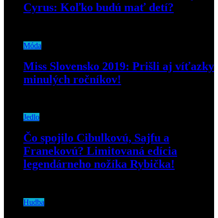
Cyrus: Koľko budú mať detí?
17. mája 2019
Móda
Miss Slovensko 2019: Prišli aj víťazky
minulých ročníkov!
29. apríla 2019
Jedlo
Čo spojilo Cibulkovú, Sajfu a
Franekovú? Limitovaná edícia
legendárneho nožíka Rybička!
16. októbra 2020
Hudba