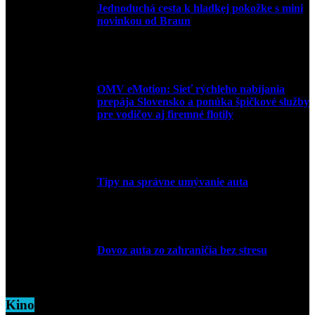
Jednoduchá cesta k hladkej pokožke s mini
novinkou od Braun
27. mája 2026
OMV eMotion: Sieť rýchleho nabíjania
prepája Slovensko a ponúka špičkové služby
pre vodičov aj firemné flotily
1. apríla 2026
Tipy na správne umývanie auta
5. marca 2026
Dovoz auta zo zahraničia bez stresu
5. marca 2026
Kino