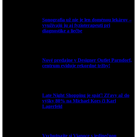
Sonografia už nie je len doménou lekárov –
využívajú ju aj fyzioterapeuti pri
diagnostike a liečbe
9. júla 2026
Nové predajne v Designer Outlet Parndorf,
centrum eviduje rekordné tržby!
3. mája 2026
Late Night Shopping je späť! Zľavy až do
výšky 80% na Michael Kors či Karl
Lagerfeld
9. marca 2026
Vychutnajte si Vianoce s jedinečnou