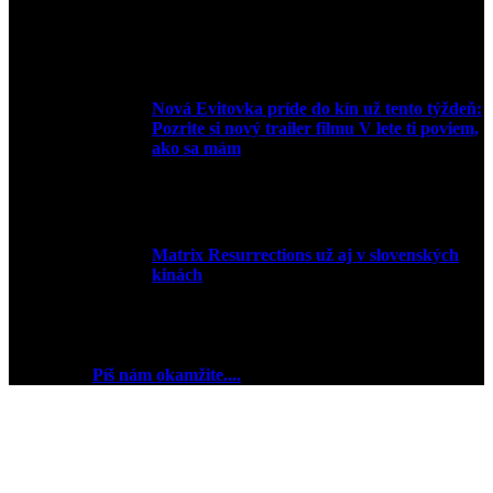
Nová Evitovka príde do kín už tento týždeň:
Pozrite si nový trailer filmu V lete ti poviem,
ako sa mám
14. februára 2022
Matrix Resurrections už aj v slovenských
kinách
27. januára 2022
2018 © Ej kej ej sme Pudink.
Chceš reklamu? My sme
pripravení
Píš nám okamžite....