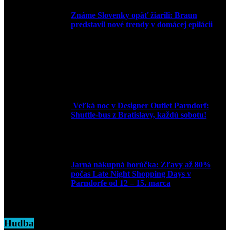
Známe Slovenky opäť žiarili: Braun
predstavil nové trendy v domácej epilácii
2. júna 2025
Veľká noc v Designer Outlet Parndorf:
Shuttle-bus z Bratislavy, každú sobotu!
16. apríla 2025
Jarná nákupná horúčka: Zľavy až 80%
počas Late Night Shopping Days v
Parndorfe od 12 – 15. marca
7. marca 2025
Hudba