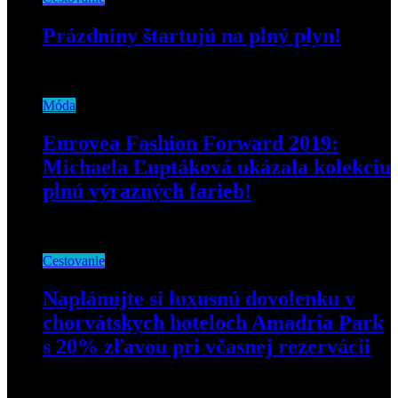
Prázdniny štartujú na plný plyn!
28. júna 2019
Móda
Eurovea Fashion Forward 2019:
Michaela Ľuptáková ukázala kolekciu
plnú výrazných farieb!
12. apríla 2019
Cestovanie
Naplánujte si luxusnú dovolenku v
chorvátskych hoteloch Amadria Park
s 20% zľavou pri včasnej rezervácii
20. januára 2025