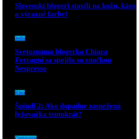
Slovenskí blogeri stavili na kožu, káro
a výrazné farby!
31. októbra 2019
Jedlo
Svetoznáma blogerka Chiara
Ferragni sa spojila so značkou
Nespresso
3. júna 2021
Kino
Špindl 2: Ako dopadne zasnežená
lyžovačka tentokrát?
17. decembra 2019
Cestovanie