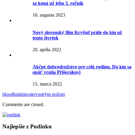
sa koná už jeho 5. ročník
10. augusta 2023
Nový slovenský film Kryštof príde do kín už
tento štvrtok
20. apríla 2022
Akčné dobrodružstvo pre celú rodinu. Do kín sa
opäť vrátia Příšerákovi
15. marca 2022
blood
bratislava
krv
ostrým nožom
Comments are closed.
Najlepšie z Pudinku