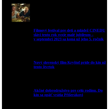
Filmový festival pre deti a mládež CINEDU
slávi tento rok svoje malé jubileum –
v septembri 2023 sa koná už jeho 5. ročník
10. augusta 2023
Nový slovenský film Kryštof príde do kín už
tento štvrtok
20. apríla 2022
Akčné dobrodružstvo pre celú rodinu. Do
kín sa opäť vrátia Příšerákovi
15. marca 2022