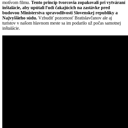
motívom filmu.
Tento princíp tvorcovia zopakovali pri vytváraní
inštalácie, aby upútali ľudí čakajúcich na zastávke pred
budovou Ministerstva spravodlivosti Slovenskej republiky a
Najvyššieho súdu.
Vzbudiť pozornosť Bratislavčanov ale aj
turistov v našom hlavnom meste sa im podarilo už počas samotnej
inštalácie.