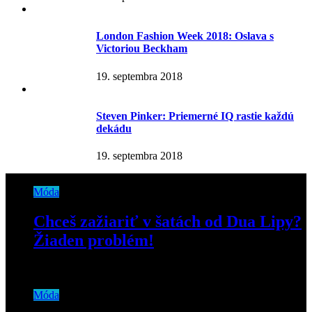
London Fashion Week 2018: Oslava s
Victoriou Beckham
19. septembra 2018
Steven Pinker: Priemerné IQ rastie každú
dekádu
19. septembra 2018
Móda
Chceš zažiariť v šatách od Dua Lipy?
Žiaden problém!
17. decembra 2019
Móda