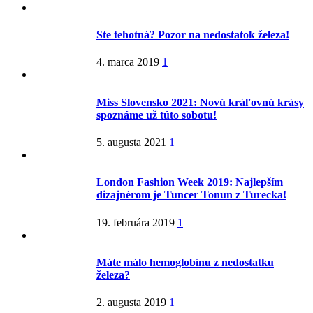
Ste tehotná? Pozor na nedostatok železa!
4. marca 2019
1
Miss Slovensko 2021: Novú kráľovnú krásy
spoznáme už túto sobotu!
5. augusta 2021
1
London Fashion Week 2019: Najlepším
dizajnérom je Tuncer Tonun z Turecka!
19. februára 2019
1
Máte málo hemoglobínu z nedostatku
železa?
2. augusta 2019
1