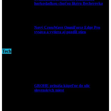
horkosladkou chuťou likéru Becherovka
3. decembra 2024
Nový CrossWave OmniForce Edge Pro
vysáva a vytiera aj pozdĺž stien
16. novembra 2024
Tech
GROHE prináša kúpeľne do ulíc
slovenských miest
10. júla 2026