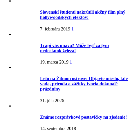
Slovenskí študenti nakrútili akčný film plný
hollywoodskych efektov!
7. februára 2019
1
Trápi vás únava? Môže byť za tým
nedostatok železa!
19. marca 2019
1
Leto na Žitnom ostrove: Objavte miesto, kde
voda, príroda a zážitky tvoria dokonalé
prázdniny
31. júla 2026
Známe rozprávkové postavičky na zjedenie!
14. septembra 2018