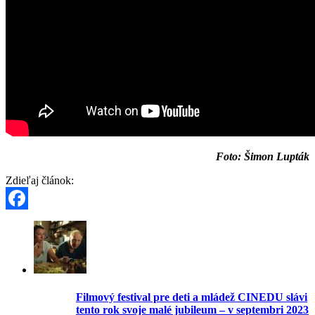
Foto: Šimon Lupták
Zdieľaj článok:
Facebook
Filmový festival pre deti a mládež CINEDU slávi
tento rok svoje malé jubileum – v septembri 2023