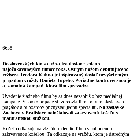
6638
Do slovenských kín sa už zajtra dostane jeden z
najočakávanejších filmov roka. Ostrým nožom debutujúceho
režiséra Teodora Kuhna je inšpirovaný dosiaľ nevyšetreným
prípadom vraždy Daniela Tupého. Poriadne kontroverznou je
aj samotná kampaň, ktorá film sprevádza.
Uvedenie žiadneho filmu by sa dnes nezaobišlo bez mediálnej
kampane. V tomto prípade si tvorcovia filmu okrem klasických
plagátov a bilboardov prichystali jednu špecialitu.
Na zástavke
Zochova v Bratislave nainštalovali zakrvavenú košeľu s
maturantskou stužkou.
Košeľa odkazuje na vizuálnu identitu filmu s pohodenou
zakrvavenou košeľou. Tá odkazuje na vraždu, ktorá je ústredným