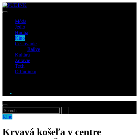
Móda
Jedlo
Hudba
Kino
Cestovanie
Rallye
Kultúra
Zdravie
Tech
O Pudinku
Kino
Krvavá košeľa v centre