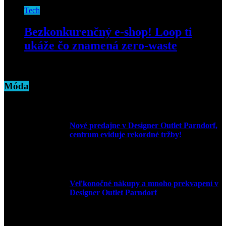
Tech
Bezkonkurenčný e-shop! Loop ti
ukáže čo znamená zero-waste
29. januára 2019
Móda
Nové predajne v Designer Outlet Parndorf,
centrum eviduje rekordné tržby!
3. mája 2026
Veľkonočné nákupy a mnoho prekvapení v
Designer Outlet Parndorf
30. marca 2026