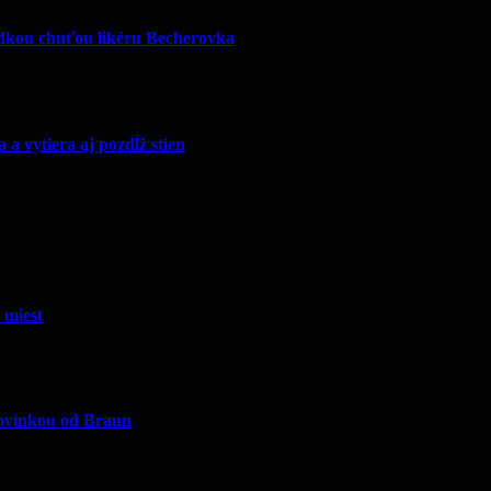
adkou chuťou likéru Becherovka
 vytiera aj pozdĺž stien
 miest
novinkou od Braun