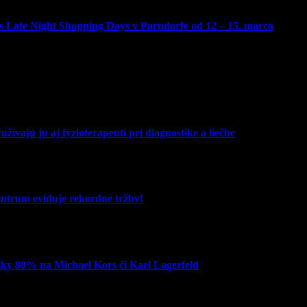
 Late Night Shopping Days v Parndorfe od 12 – 15. marca
žívajú ju aj fyzioterapeuti pri diagnostike a liečbe
entrum eviduje rekordné tržby!
šky 80% na Michael Kors či Karl Lagerfeld