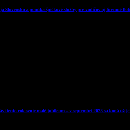
 Slovensko a ponúka špičkové služby pre vodičov aj firemné floti
lávi tento rok svoje malé jubileum – v septembri 2023 sa koná už je