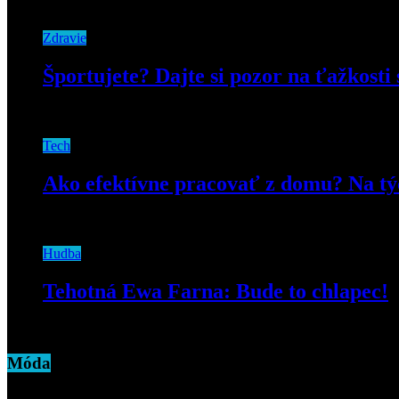
22. novembra 2018
Zdravie
Športujete? Dajte si pozor na ťažkosti
22. marca 2019
Tech
Ako efektívne pracovať z domu? Na týc
23. marca 2020
Hudba
Tehotná Ewa Farna: Bude to chlapec!
27. februára 2019
Móda