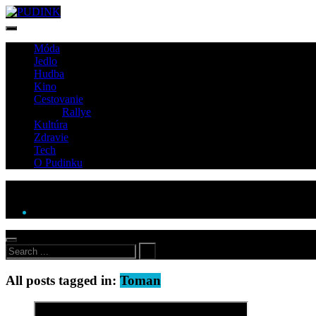
Móda
Jedlo
Hudba
Kino
Cestovanie
Rallye
Kultúra
Zdravie
Tech
O Pudinku
All posts tagged in:
Toman