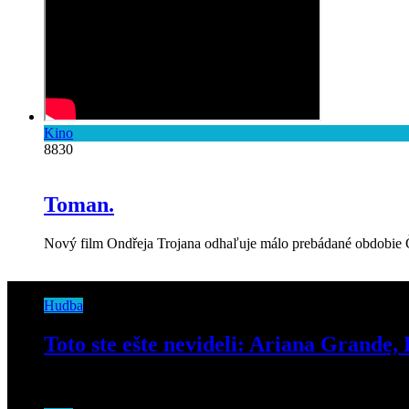
Kino
8830
Toman.
Nový film Ondřeja Trojana odhaľuje málo prebádané obdobie Č
Hudba
Toto ste ešte nevideli: Ariana Grand
24. decembra 2019