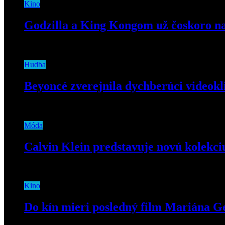
Kino
Godzilla a King Kongom už čoskoro na
26. januára 2021
Hudba
Beyoncé zverejnila dychberúci videokli
17. júla 2019
Móda
Calvin Klein predstavuje novú kolekci
7. decembra 2018
Kino
Do kín mieri posledný film Mariána G