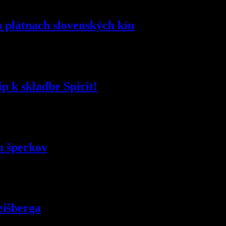
 plátnach slovenských kín
p k skladbe Spirit!
u šperkov
eišberga