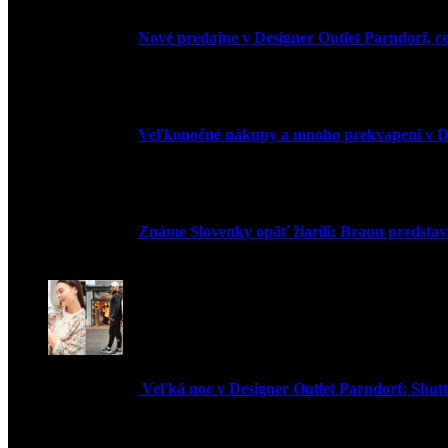
Nové predajne v Designer Outlet Parndorf, c
3. mája 2026
Veľkonočné nákupy a mnoho prekvapení v De
30. marca 2026
Známe Slovenky opäť žiarili: Braun predstavi
2. júna 2025
Veľká noc v Designer Outlet Parndorf: Shuttl
16. apríla 2025