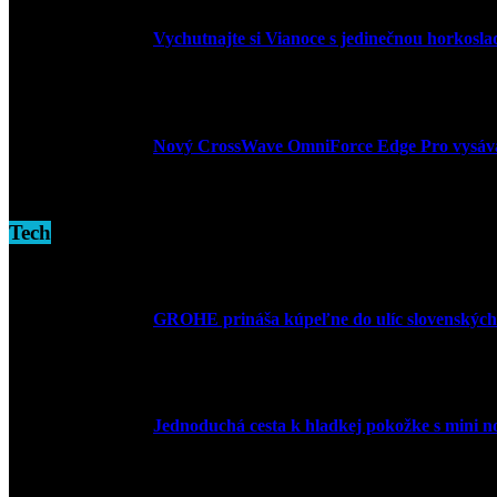
Vychutnajte si Vianoce s jedinečnou horkosl
3. decembra 2024
Nový CrossWave OmniForce Edge Pro vysáva a
16. novembra 2024
Tech
GROHE prináša kúpeľne do ulíc slovenských
10. júla 2026
Jednoduchá cesta k hladkej pokožke s mini 
27. mája 2026