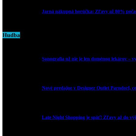
Jarná nákupná horúčka: Zľavy až 80% počas
7. marca 2025
Hudba
Sonografia už nie je len doménou lekárov – vyu
9. júla 2026
Nové predajne v Designer Outlet Parndorf, c
3. mája 2026
Late Night Shopping je späť! Zľavy až do vý
9. marca 2026