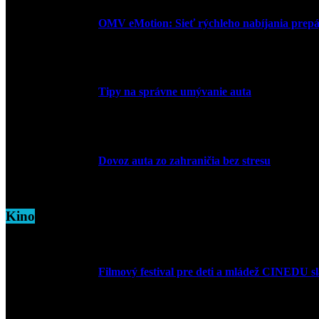
OMV eMotion: Sieť rýchleho nabíjania prepája
1. apríla 2026
Tipy na správne umývanie auta
5. marca 2026
Dovoz auta zo zahraničia bez stresu
5. marca 2026
Kino
Filmový festival pre deti a mládež CINEDU s
10. augusta 2023