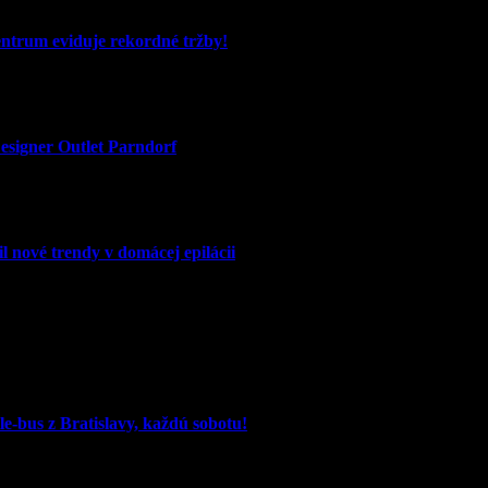
entrum eviduje rekordné tržby!
signer Outlet Parndorf
l nové trendy v domácej epilácii
e-bus z Bratislavy, každú sobotu!