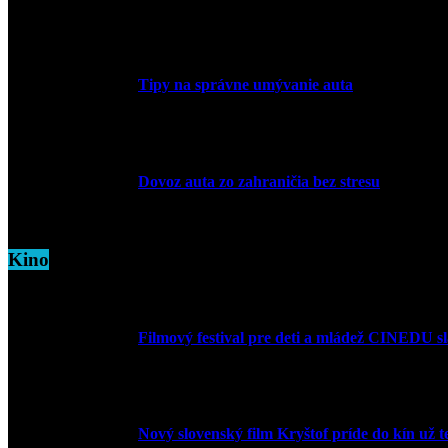
1. apríla 2026
Tipy na správne umývanie auta
5. marca 2026
Dovoz auta zo zahraničia bez stresu
5. marca 2026
Kino
Filmový festival pre deti a mládež CINEDU s
10. augusta 2023
Nový slovenský film Kryštof príde do kín už t