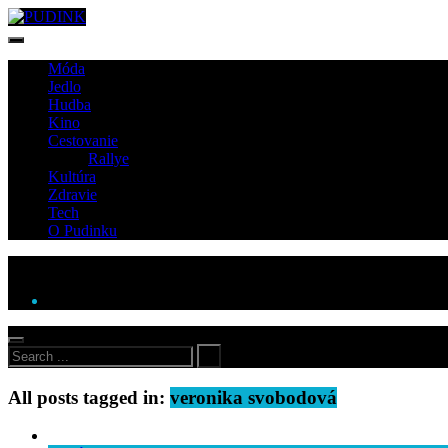
Móda
Jedlo
Hudba
Kino
Cestovanie
Rallye
Kultúra
Zdravie
Tech
O Pudinku
All posts tagged in:
veronika svobodová