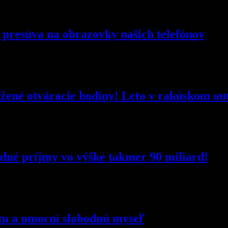
ok presúva na obrazovky našich telefónov
ĺžené otváracie hodiny! Leto v rakúskom out
né príjmy vo výške takmer 90 miliard!
itu a umocní slobodnú myseľ