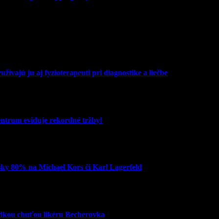
žívajú ju aj fyzioterapeuti pri diagnostike a liečbe
entrum eviduje rekordné tržby!
šky 80% na Michael Kors či Karl Lagerfeld
adkou chuťou likéru Becherovka