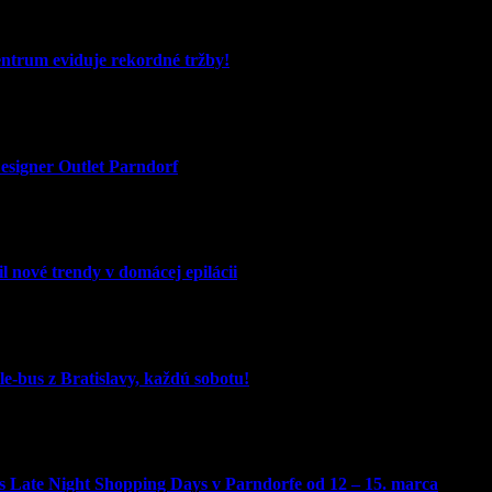
entrum eviduje rekordné tržby!
signer Outlet Parndorf
l nové trendy v domácej epilácii
e-bus z Bratislavy, každú sobotu!
 Late Night Shopping Days v Parndorfe od 12 – 15. marca