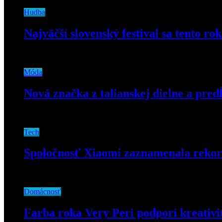
Hudba
Najväčší slovenský festival sa tento r
30. júna 2020
Móda
Nová značka z talianskej dielne a pred
30. júna 2019
Tech
Spoločnosť Xiaomi zaznamenala rekord
10. septembra 2024
Domácnosť
Farba roka Very Peri podporí kreativ