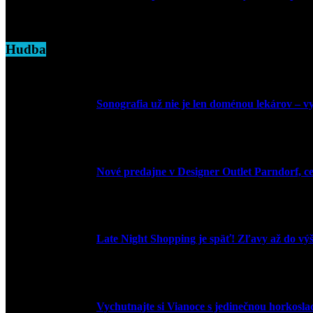
7. marca 2025
Hudba
Sonografia už nie je len doménou lekárov – vyu
9. júla 2026
Nové predajne v Designer Outlet Parndorf, c
3. mája 2026
Late Night Shopping je späť! Zľavy až do vý
9. marca 2026
Vychutnajte si Vianoce s jedinečnou horkosl