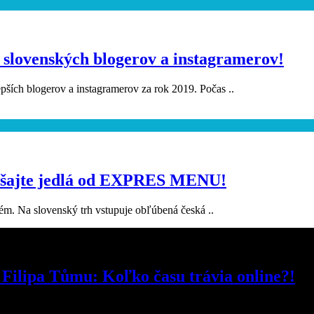
 slovenských blogerov a instagramerov!
ších blogerov a instagramerov za rok 2019. Počas ..
kúšajte jedlá od EXPRES MENU!
ém. Na slovenský trh vstupuje obľúbená česká ..
 Filipa Tůmu: Koľko času trávia online?!