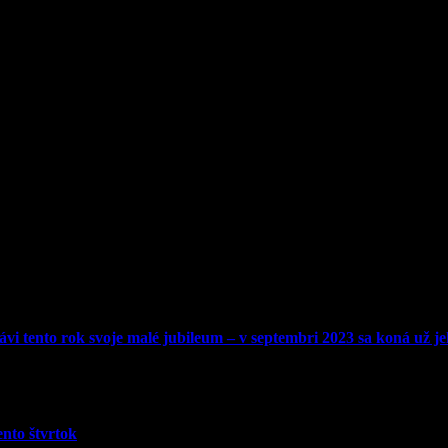
lávi tento rok svoje malé jubileum – v septembri 2023 sa koná už je
ento štvrtok