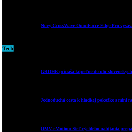
3. decembra 2024
Nový CrossWave OmniForce Edge Pro vysáva a
16. novembra 2024
Tech
GROHE prináša kúpeľne do ulíc slovenských
10. júla 2026
Jednoduchá cesta k hladkej pokožke s mini 
27. mája 2026
OMV eMotion: Sieť rýchleho nabíjania prepája