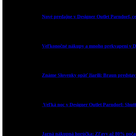
Nové predajne v Designer Outlet Parndorf, c
3. mája 2026
Veľkonočné nákupy a mnoho prekvapení v De
30. marca 2026
Známe Slovenky opäť žiarili: Braun predstavi
2. júna 2025
Veľká noc v Designer Outlet Parndorf: Shuttl
16. apríla 2025
Jarná nákupná horúčka: Zľavy až 80% počas