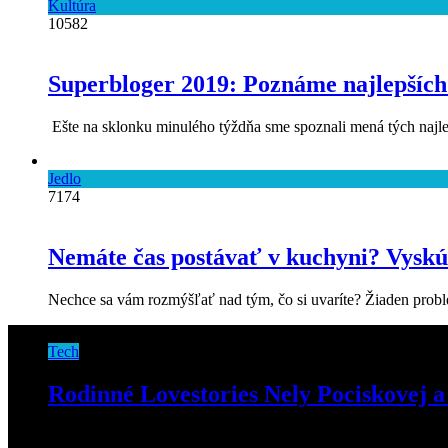
Kultúra
10582
Superbloger 2019: Poznáme najlepších
Ešte na sklonku minulého týždňa sme spoznali mená tých najlep
Jedlo
7174
Nemáte čas postávať v kuchyni? Vys
Nechce sa vám rozmýšľať nad tým, čo si uvaríte? Žiaden probl
Tech
Rodinné Lovestories Nely Pociskovej a
17. júla 2019