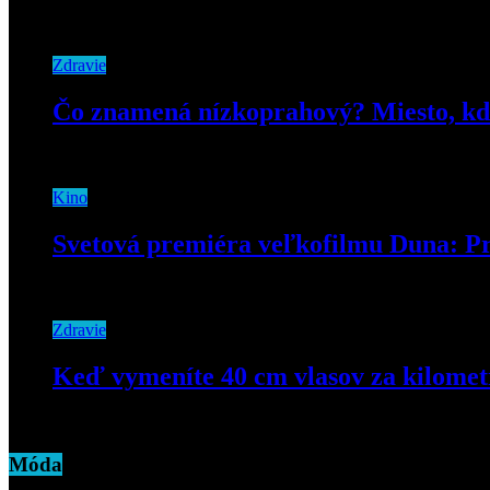
24. februára 2022
Zdravie
Čo znamená nízkoprahový? Miesto, kde
5. februára 2025
Kino
Svetová premiéra veľkofilmu Duna: P
6. septembra 2021
Zdravie
Keď vymeníte 40 cm vlasov za kilomet
22. novembra 2018
Móda