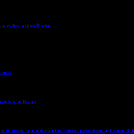
 vytiera aj pozdĺž stien
 miest
novinkou od Braun
 Slovensko a ponúka špičkové služby pre vodičov aj firemné floti