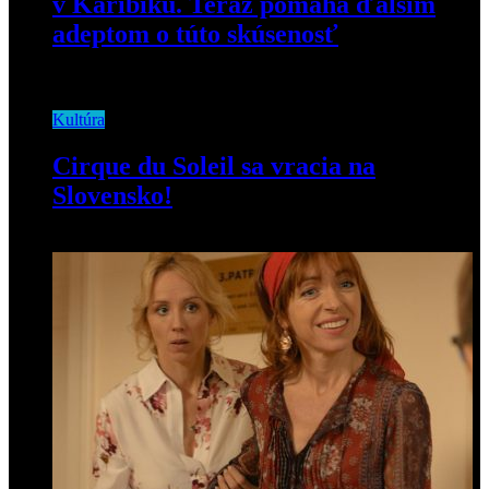
v Karibiku. Teraz pomáha ďalším
adeptom o túto skúsenosť
18. októbra 2019
Kultúra
Cirque du Soleil sa vracia na
Slovensko!
25. septembra 2018