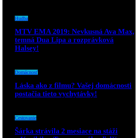
29. apríla 2019
Hudba
MTV EMA 2019: Nevkusná Ava Max,
temná Dua Lipa a rozprávková
Halsey!
4. novembra 2019
Domácnosť
Láska ako z filmu? Vašej domácnosti
postačia tieto vychytávky!
27. septembra 2023
Cestovanie
Šárka strávila 2 mesiace na stáži