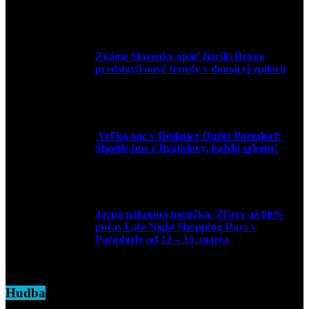
30. marca 2026
Známe Slovenky opäť žiarili: Braun
predstavil nové trendy v domácej epilácii
2. júna 2025
Veľká noc v Designer Outlet Parndorf:
Shuttle-bus z Bratislavy, každú sobotu!
16. apríla 2025
Jarná nákupná horúčka: Zľavy až 80%
počas Late Night Shopping Days v
Parndorfe od 12 – 15. marca
7. marca 2025
Hudba