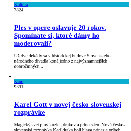
Kultúra
7824
Ples v opere oslavuje 20 rokov.
Spomínate si, ktoré dámy ho
moderovali?
Už dve dekády sa v historickej budove Slovenského
národného divadla koná jedno z najvýznamnejších
dobročinných ..
Kino
9391
Karel Gott v novej česko-slovenskej
rozprávke
Magický svet plný kúziel, drakov a princezien. Nová česko-
slovenská rozprávka Keď draka bolí hlava prinesie príbeh, ..