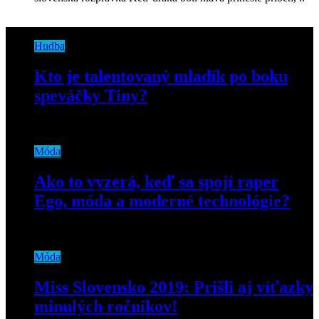
Hudba
Kto je talentovaný mladík po boku
speváčky Tiny?
9. marca 2021
Móda
Ako to vyzerá, keď sa spojí raper
Ego, móda a moderné technológie?
16. októbra 2020
Móda
Miss Slovensko 2019: Prišli aj víťazky
minulých ročníkov!