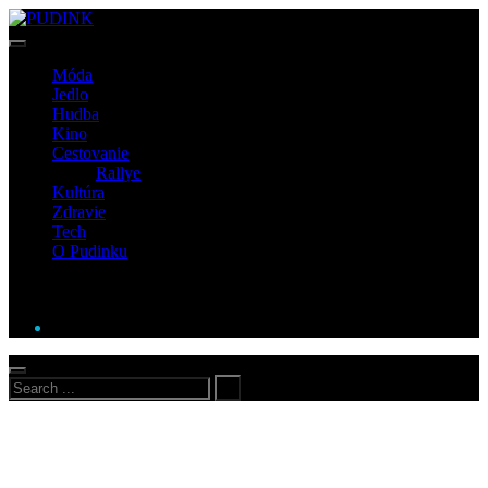
Móda
Jedlo
Hudba
Kino
Cestovanie
Rallye
Kultúra
Zdravie
Tech
O Pudinku