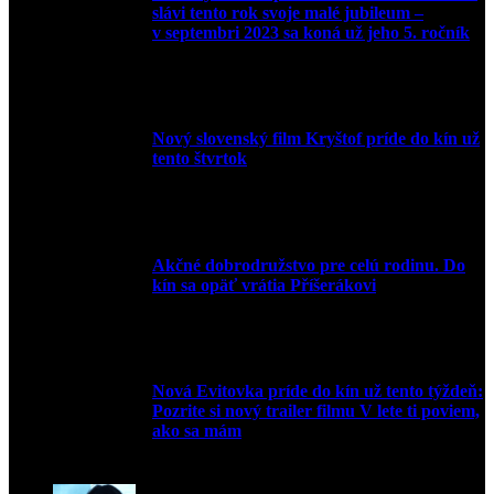
slávi tento rok svoje malé jubileum –
v septembri 2023 sa koná už jeho 5. ročník
10. augusta 2023
Nový slovenský film Kryštof príde do kín už
tento štvrtok
20. apríla 2022
Akčné dobrodružstvo pre celú rodinu. Do
kín sa opäť vrátia Příšerákovi
15. marca 2022
Nová Evitovka príde do kín už tento týždeň:
Pozrite si nový trailer filmu V lete ti poviem,
ako sa mám
14. februára 2022