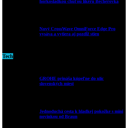
horkosladkou chuťou likéru Becherovka
3. decembra 2024
Nový CrossWave OmniForce Edge Pro
vysáva a vytiera aj pozdĺž stien
16. novembra 2024
Tech
GROHE prináša kúpeľne do ulíc
slovenských miest
10. júla 2026
Jednoduchá cesta k hladkej pokožke s mini
novinkou od Braun
27. mája 2026