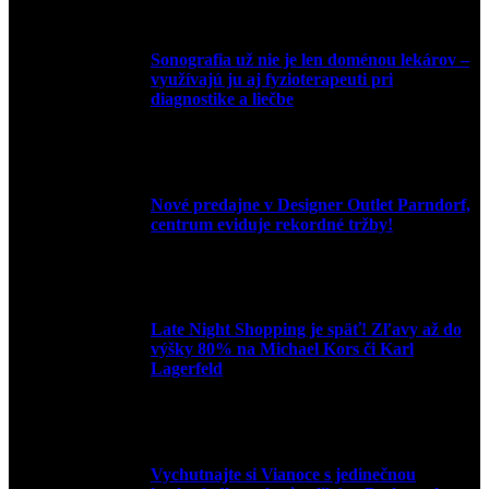
Sonografia už nie je len doménou lekárov –
využívajú ju aj fyzioterapeuti pri
diagnostike a liečbe
9. júla 2026
Nové predajne v Designer Outlet Parndorf,
centrum eviduje rekordné tržby!
3. mája 2026
Late Night Shopping je späť! Zľavy až do
výšky 80% na Michael Kors či Karl
Lagerfeld
9. marca 2026
Vychutnajte si Vianoce s jedinečnou