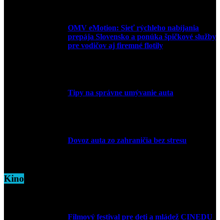
OMV eMotion: Sieť rýchleho nabíjania
prepája Slovensko a ponúka špičkové služby
pre vodičov aj firemné flotily
1. apríla 2026
Tipy na správne umývanie auta
5. marca 2026
Dovoz auta zo zahraničia bez stresu
5. marca 2026
Kino
Filmový festival pre deti a mládež CINEDU