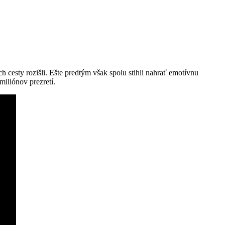
ch cesty rozišli. Ešte predtým však spolu stihli nahrať emotívnu
miliónov prezretí.