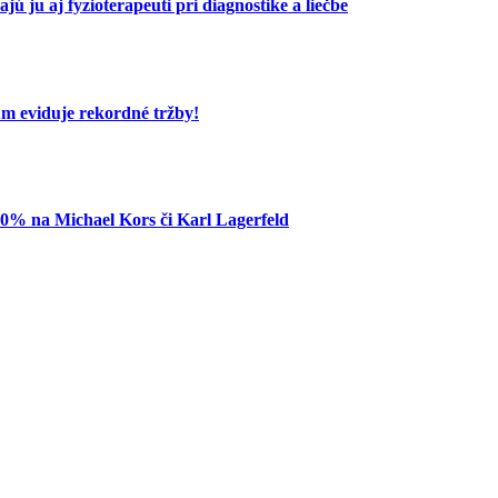
ú ju aj fyzioterapeuti pri diagnostike a liečbe
um eviduje rekordné tržby!
80% na Michael Kors či Karl Lagerfeld