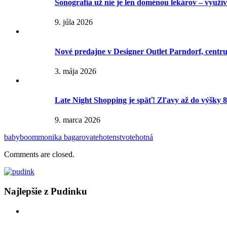
Sonografia už nie je len doménou lekárov – využívaj
9. júla 2026
Nové predajne v Designer Outlet Parndorf, centr
3. mája 2026
Late Night Shopping je späť! Zľavy až do výšky 
9. marca 2026
babyboom
monika bagarova
tehotenstvo
tehotná
Comments are closed.
Najlepšie z Pudinku