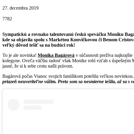
27. decembra 2019
7782
Sympatickú a rovnako talentovanú českú speváčku Moniku Bagár
kde sa objavila spolu s Markétou Konvičkovou či Benom Cristov
veľký dôvod tešiť sa na budúci rok!
To je ale novinka!
Monika Bagárová
v súčasnosti prežíva najkrajši
kolegyne. Oveľa väčšiu radosť však Monike robí vzťah s úspešn
jasné, že si k sebe cestu našli právom.
Bagárová počas Vianoc svojich fanúšikom potešila veľkou novinkou.
priazeň neuveriteľne vážim. Preto som sa nesmierne tešila, až sa 