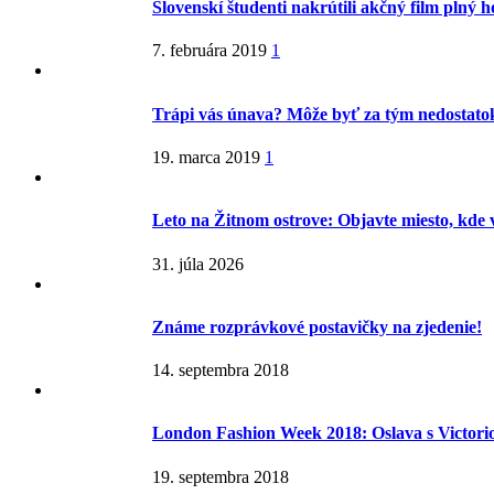
Slovenskí študenti nakrútili akčný film plný 
7. februára 2019
1
Trápi vás únava? Môže byť za tým nedostatok
19. marca 2019
1
Leto na Žitnom ostrove: Objavte miesto, kde 
31. júla 2026
Známe rozprávkové postavičky na zjedenie!
14. septembra 2018
London Fashion Week 2018: Oslava s Victor
19. septembra 2018