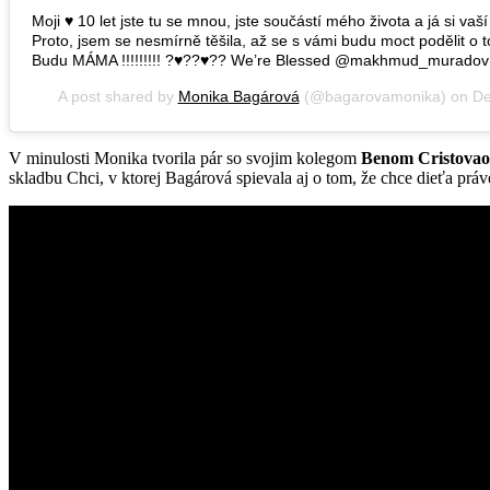
Moji ♥️ 10 let jste tu se mnou, jste součástí mého života a já si vaš
Proto, jsem se nesmírně těšila, až se s vámi budu moct podělit o t
Budu MÁMA !!!!!!!!! ?♥️??♥️?? We’re Blessed @makhmud_muradov
A post shared by
Monika Bagárová
(@bagarovamonika) on
De
V minulosti Monika tvorila pár so svojim kolegom
Benom Cristova
skladbu Chci, v ktorej Bagárová spievala aj o tom, že chce dieťa práv