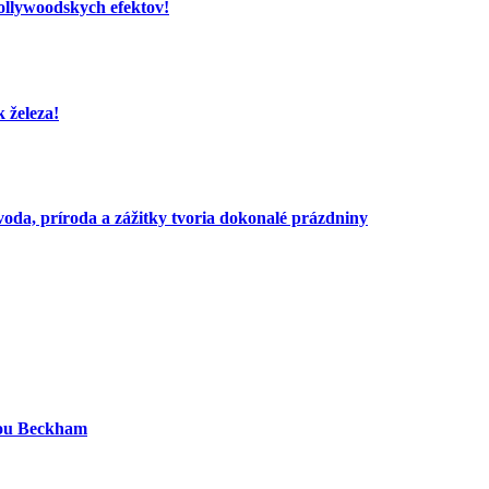
hollywoodskych efektov!
 železa!
voda, príroda a zážitky tvoria dokonalé prázdniny
iou Beckham