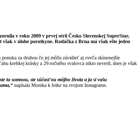
nila v roku 2009 v prvej sérii Česko Slovenskej SuperStar,
t však v úlohe porotkyne. Rodáčka z Brna má však ešte jeden
á ponuka za druhou čo jej môžu závidieť aj oveľa skúsenejšie
ahu krehkej krásky a 29-ročného svalovca nikto neveril, dnes je však
ste tu somnou, ste súčasťou môjho života a ja si vašu
 mama,“
napísala Monika k fotke na svojom Instagrame.