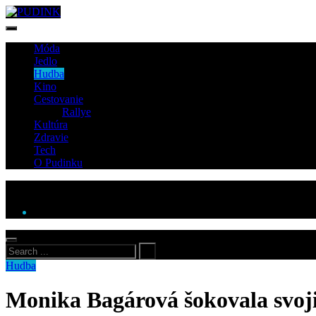
Móda
Jedlo
Hudba
Kino
Cestovanie
Rallye
Kultúra
Zdravie
Tech
O Pudinku
Hudba
Monika Bagárová šokovala svojic