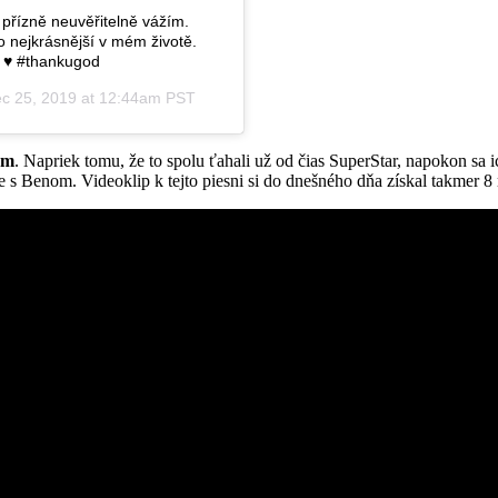
í přízně neuvěřitelně vážím.
o nejkrásnější v mém životě.
 ♥️ #thankugod
c 25, 2019 at 12:44am PST
om
. Napriek tomu, že to spolu ťahali už od čias SuperStar, napokon sa i
e s Benom. Videoklip k tejto piesni si do dnešného dňa získal takmer 8 