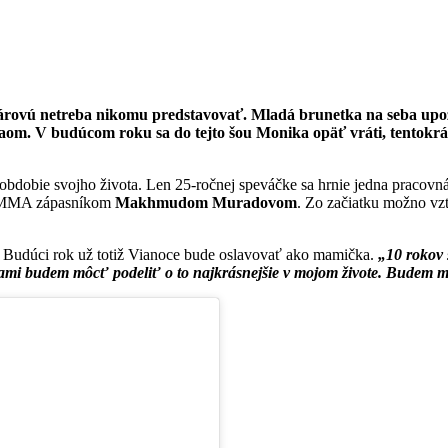
ovú netreba nikomu predstavovať. Mladá brunetka na seba upozor
aom. V budúcom roku sa do tejto šou Monika opäť vráti, tentokrá
e obdobie svojho života. Len 25-ročnej speváčke sa hrnie jedna pracovn
ým MMA zápasníkom
Makhmudom Muradovom
. Zo začiatku možno vzť
 Budúci rok už totiž Vianoce bude oslavovať ako mamička.
„10 rokov 
s vami budem môcť podeliť o to najkrásnejšie v mojom živote. Budem