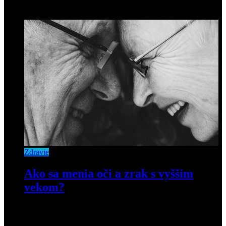
27. decembra 2019
Zdravie
Ako sa menia oči a zrak s vyšším
vekom?
21. mája 2019