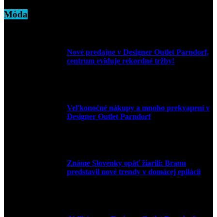
Móda
Nové predajne v Designer Outlet Parndorf,
centrum eviduje rekordné tržby!
3. mája 2026
Veľkonočné nákupy a mnoho prekvapení v
Designer Outlet Parndorf
30. marca 2026
Známe Slovenky opäť žiarili: Braun
predstavil nové trendy v domácej epilácii
2. júna 2025