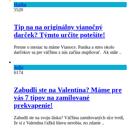
Hudba
5520
Tip na na originálny vianočný
darček? Týmto určite potešíte!
Presne o mesiac tu máme Vianoce. Panika a stres okolo
darčekov sa pre väčšinu z nás začína stupňovať. Ak stále ..
Jedlo
6174
Zabudli ste na Valentína? Máme pre
vás 7 tipov na zamilované
prekvapenie!
Zabudli ste na svoju lásku? Väčšina zamilovaných síce tvrdí,
že si z Valentína ťažkú hlavu nerobia, no zdanie ..