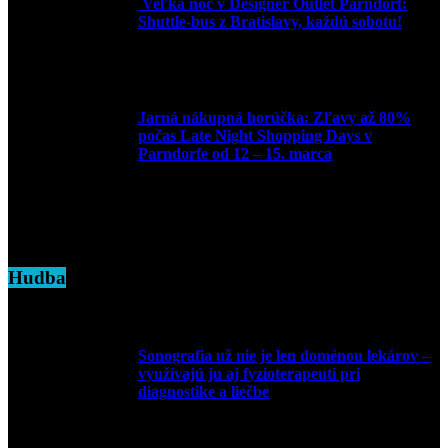
Veľká noc v Designer Outlet Parndorf:
Shuttle-bus z Bratislavy, každú sobotu!
16. apríla 2025
Jarná nákupná horúčka: Zľavy až 80%
počas Late Night Shopping Days v
Parndorfe od 12 – 15. marca
7. marca 2025
Hudba
Sonografia už nie je len doménou lekárov –
využívajú ju aj fyzioterapeuti pri
diagnostike a liečbe
9. júla 2026