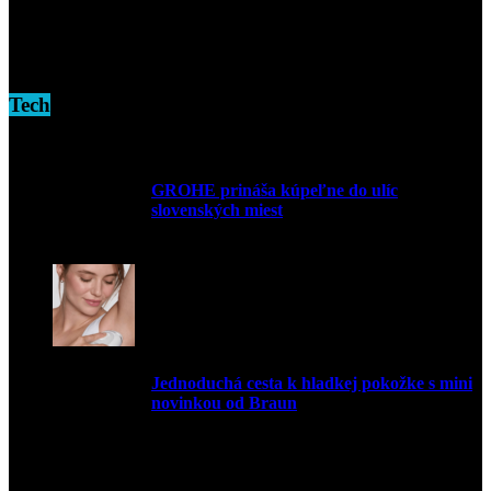
16. novembra 2024
Tech
GROHE prináša kúpeľne do ulíc
slovenských miest
10. júla 2026
Jednoduchá cesta k hladkej pokožke s mini
novinkou od Braun
27. mája 2026