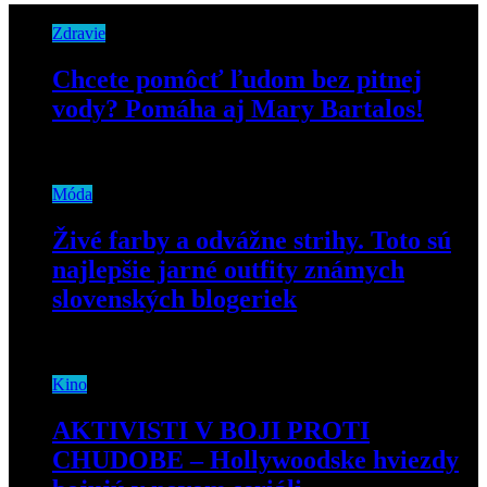
Zdravie
Chcete pomôcť ľudom bez pitnej
vody? Pomáha aj Mary Bartalos!
23. septembra 2019
Móda
Živé farby a odvážne strihy. Toto sú
najlepšie jarné outfity známych
slovenských blogeriek
26. apríla 2019
Kino
AKTIVISTI V BOJI PROTI
CHUDOBE – Hollywoodske hviezdy