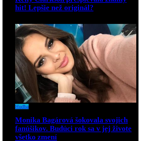
hit! Lepšie než originál?
9. marca 2020
Hudba
Monika Bagárová šokovala svojich
fanúšikov. Budúci rok sa v jej živote
všetko zmení