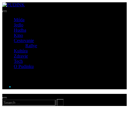
Móda
Jedlo
Hudba
Kino
Cestovanie
Rallye
Kultúra
Zdravie
Tech
O Pudinku