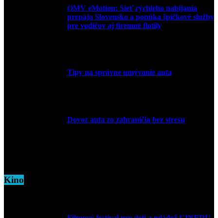
OMV eMotion: Sieť rýchleho nabíjania
prepája Slovensko a ponúka špičkové služby
pre vodičov aj firemné flotily
1. apríla 2026
Tipy na správne umývanie auta
5. marca 2026
Dovoz auta zo zahraničia bez stresu
5. marca 2026
Kino
Filmový festival pre deti a mládež CINEDU