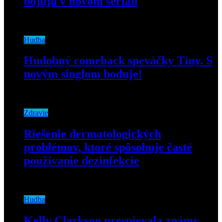
bojujú v novom seriáli
13. septembra 2019
Hudba
Hudobný comeback speváčky Tiny. S
novým singlom boduje!
14. septembra 2020
Zdravie
Riešenie dermatologických
problémov, ktoré spôsobuje časté
používanie dezinfekcie
10. mája 2021
Hudba
Kelly Clarkson prespievala známy