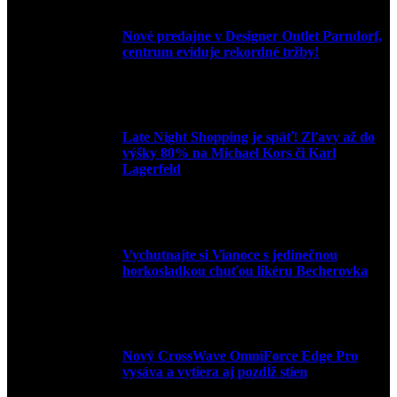
Nové predajne v Designer Outlet Parndorf,
centrum eviduje rekordné tržby!
3. mája 2026
Late Night Shopping je späť! Zľavy až do
výšky 80% na Michael Kors či Karl
Lagerfeld
9. marca 2026
Vychutnajte si Vianoce s jedinečnou
horkosladkou chuťou likéru Becherovka
3. decembra 2024
Nový CrossWave OmniForce Edge Pro
vysáva a vytiera aj pozdĺž stien