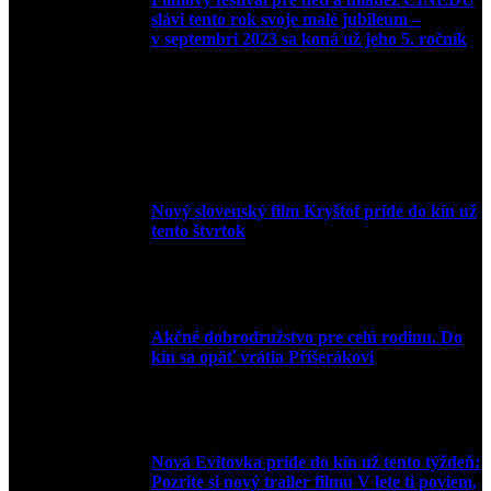
slávi tento rok svoje malé jubileum –
v septembri 2023 sa koná už jeho 5. ročník
10. augusta 2023
Nový slovenský film Kryštof príde do kín už
tento štvrtok
20. apríla 2022
Akčné dobrodružstvo pre celú rodinu. Do
kín sa opäť vrátia Příšerákovi
15. marca 2022
Nová Evitovka príde do kín už tento týždeň:
Pozrite si nový trailer filmu V lete ti poviem,