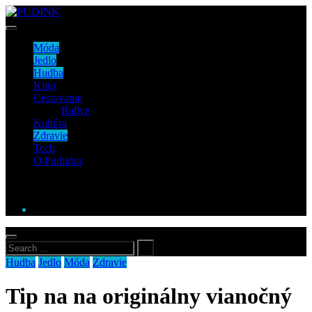
Móda
Jedlo
Hudba
Kino
Cestovanie
Rallye
Kultúra
Zdravie
Tech
O Pudinku
Hudba
Jedlo
Móda
Zdravie
Tip na na originálny vianočný