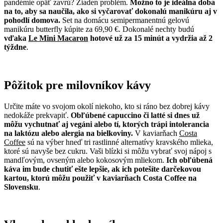
pandémie opäť zavrú? Žiaden problém.
Možno to je ideálna doba
na to, aby sa naučila, ako si vyčarovať dokonalú manikúru aj v
pohodlí domova.
Set na domácu semipermanentnú gelovú
manikúru butterfly kúpite za 69,90 €. Dokonalé nechty budú
vďaka
Le Mini Macaron
hotové už za 15 minút a vydržia až 2
týždne
.
Pôžitok pre milovníkov kávy
Určite máte vo svojom okolí niekoho, kto si ráno bez dobrej kávy
nedokáže prekvapiť.
Obľúbené capuccino či latté si dnes už
môžu vychutnať aj vegáni alebo tí, ktorých trápi intolerancia
na laktózu alebo alergia na bielkoviny.
V kaviarňach
Costa
Coffee
sú na výber hneď tri rastlinné alternatívy kravského mlieka,
ktoré sú navyše bez cukru. Vaši blízki si môžu vybrať svoj nápoj s
mandľovým, ovseným alebo kokosovým mliekom.
Ich obľúbená
káva im bude chutiť ešte lepšie, ak ich potešíte darčekovou
kartou, ktorú môžu použiť v kaviarňach Costa Coffee na
Slovensku
.