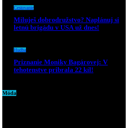
Cestovanie
Miluješ dobrodružstvo? Naplánuj si
letnú brigádu v USA už dnes!
20. septembra 2019
Hudba
Priznanie Moniky Bagárovej: V
tehotenstve pribrala 22 kíl!
7. júla 2020
Móda