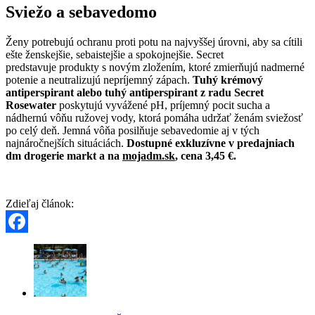
Sviežo a sebavedomo
Ženy potrebujú ochranu proti potu na najvyššej úrovni, aby sa cítili
ešte ženskejšie, sebaistejšie a spokojnejšie. Secret
predstavuje produkty s novým zložením, ktoré zmierňujú nadmerné
potenie a neutralizujú nepríjemný zápach.
Tuhý krémový
antiperspirant alebo tuhý antiperspirant z radu Secret
Rosewater
poskytujú vyvážené pH, príjemný pocit sucha a
nádhernú vôňu ružovej vody, ktorá pomáha udržať ženám sviežosť
po celý deň. Jemná vôňa posilňuje sebavedomie aj v tých
najnáročnejších situáciách.
Dostupné exkluzívne v predajniach
dm drogerie markt a na
mojadm.sk
, cena 3,45 €.
Zdieľaj článok:
Facebook