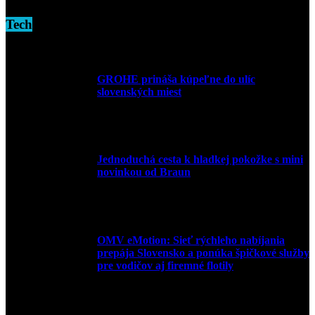
Tech
GROHE prináša kúpeľne do ulíc
slovenských miest
10. júla 2026
Jednoduchá cesta k hladkej pokožke s mini
novinkou od Braun
27. mája 2026
OMV eMotion: Sieť rýchleho nabíjania
prepája Slovensko a ponúka špičkové služby
pre vodičov aj firemné flotily
1. apríla 2026