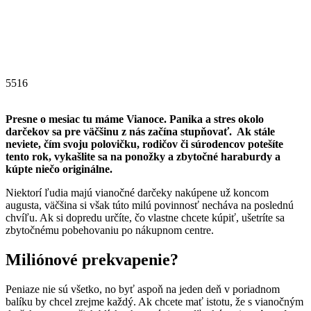
5516
Presne o mesiac tu máme Vianoce. Panika a stres okolo
darčekov sa pre väčšinu z nás začína stupňovať. Ak stále
neviete, čím svoju polovičku, rodičov či súrodencov potešíte
tento rok, vykašlite sa na ponožky a zbytočné haraburdy a
kúpte niečo originálne.
Niektorí ľudia majú vianočné darčeky nakúpene už koncom
augusta, väčšina si však túto milú povinnosť necháva na poslednú
chvíľu. Ak si dopredu určíte, čo vlastne chcete kúpiť, ušetríte sa
zbytočnému pobehovaniu po nákupnom centre.
Miliónové prekvapenie?
Peniaze nie sú všetko, no byť aspoň na jeden deň v poriadnom
balíku by chcel zrejme každý. Ak chcete mať istotu, že s vianočným