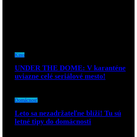
Kino
UNDER THE DOME: V karanténe
uviazne celé seriálové mesto!
19. marca 2020
Domácnosť
Leto sa nezadržateľne blíži! Tu sú
letné tipy do domácnosti
2. júna 2021