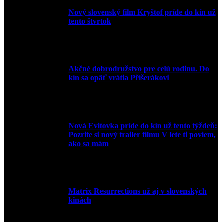
Nový slovenský film Kryštof príde do kín už
tento štvrtok
20. apríla 2022
Akčné dobrodružstvo pre celú rodinu. Do
kín sa opäť vrátia Příšerákovi
15. marca 2022
Nová Evitovka príde do kín už tento týždeň:
Pozrite si nový trailer filmu V lete ti poviem,
ako sa mám
14. februára 2022
Matrix Resurrections už aj v slovenských
kinách
27. januára 2022