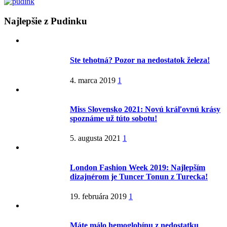
Najlepšie z Pudinku
Ste tehotná? Pozor na nedostatok železa!
4. marca 2019
1
Miss Slovensko 2021: Novú kráľovnú krásy
spoznáme už túto sobotu!
5. augusta 2021
1
London Fashion Week 2019: Najlepším
dizajnérom je Tuncer Tonun z Turecka!
19. februára 2019
1
Máte málo hemoglobínu z nedostatku