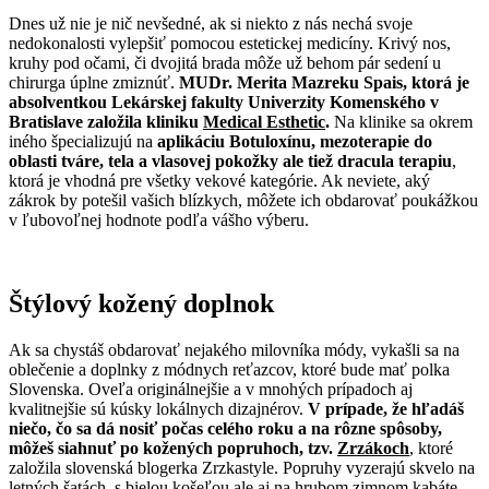
Dnes už nie je nič nevšedné, ak si niekto z nás nechá svoje
nedokonalosti vylepšiť pomocou estetickej medicíny. Krivý nos,
kruhy pod očami, či dvojitá brada môže už behom pár sedení u
chirurga úplne zmiznúť.
MUDr. Merita Mazreku Spais, ktorá je
absolventkou Lekárskej fakulty Univerzity Komenského v
Bratislave založila kliniku
Medical Esthetic
.
Na klinike sa okrem
iného špecializujú na
aplikáciu Botuloxínu, mezoterapie do
oblasti tváre, tela a vlasovej pokožky ale tiež dracula terapiu
,
ktorá je vhodná pre všetky vekové kategórie. Ak neviete, aký
zákrok by potešil vašich blízkych, môžete ich obdarovať poukážkou
v ľubovoľnej hodnote podľa vášho výberu.
Štýlový kožený doplnok
Ak sa chystáš obdarovať nejakého milovníka módy, vykašli sa na
oblečenie a doplnky z módnych reťazcov, ktoré bude mať polka
Slovenska. Oveľa originálnejšie a v mnohých prípadoch aj
kvalitnejšie sú kúsky lokálnych dizajnérov.
V prípade, že hľadáš
niečo, čo sa dá nosiť počas celého roku a na rôzne spôsoby,
môžeš siahnuť po kožených popruhoch, tzv.
Zrzákoch
, ktoré
založila slovenská blogerka Zrzkastyle. Popruhy vyzerajú skvelo na
letných šatách, s bielou košeľou ale aj na hrubom zimnom kabáte.