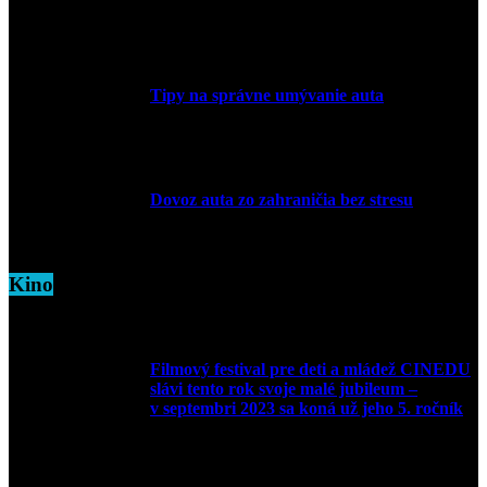
Tipy na správne umývanie auta
5. marca 2026
Dovoz auta zo zahraničia bez stresu
5. marca 2026
Kino
Filmový festival pre deti a mládež CINEDU
slávi tento rok svoje malé jubileum –
v septembri 2023 sa koná už jeho 5. ročník
10. augusta 2023