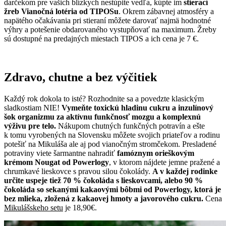
darčekom pre vašich blízkych nestúpite vedľa, kúpte im
stierací
žreb Vianočná lotéria od TIPOSu
. Okrem zábavnej atmosféry a
napätého očakávania pri stieraní môžete darovať najmä hodnotné
výhry a potešenie obdarovaného vystupňovať na maximum. Žreby
sú dostupné na predajných miestach TIPOS a ich cena je 7 €.
Zdravo, chutne a bez výčitiek
Každý rok dokola to isté? Rozhodnite sa a povedzte klasickým
sladkostiam NIE!
Vymeňte toxickú hladinu cukru a inzulínový
šok organizmu za aktívnu funkčnosť mozgu a komplexnú
výživu pre telo.
Nákupom chutných funkčných potravín a ešte
k tomu vyrobených na Slovensku môžete svojich priateľov a rodinu
potešiť na Mikuláša ale aj pod vianočným stromčekom. Presladené
potraviny viete šarmantne nahradiť
famóznym orieškovým
krémom Nougat od Powerlogy
, v ktorom nájdete jemne pražené a
chrumkavé lieskovce s pravou silou čokolády.
A v každej rodinke
určite uspeje tiež 70 % čokoláda s lieskovcami, alebo 90 %
čokoláda so sekanými kakaovými bôbmi od Powerlogy, ktorá je
bez mlieka, zložená z kakaovej hmoty a javorového cukru.
Cena
Mikulášskeho setu
je 18,90€.