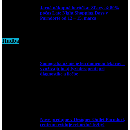
Jarná nákupná horúčka: Zľavy až 80%
počas Late Night Shopping Days v
Parndorfe od 12 – 15. marca
7. marca 2025
Hudba
Sonografia už nie je len doménou lekárov –
využívajú ju aj fyzioterapeuti pri
diagnostike a liečbe
9. júla 2026
Nové predajne v Designer Outlet Parndorf,
centrum eviduje rekordné tržby!