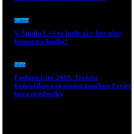
17. decembra 2020
Kultúra
V Štúdiu L+S to bude aj v lete plné
humoru a hudby!
28. júna 2019
Móda
Fashion Live 2019: Terézia
Feňovčíková so svojou značkou Freier
búra predsudky
7. októbra 2019