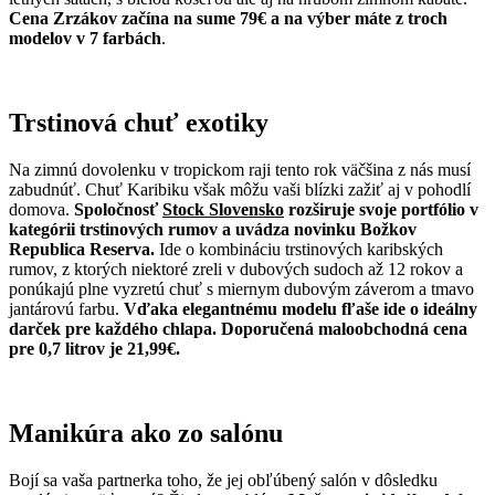
Cena Zrzákov začína na sume 79€ a na výber máte z troch
modelov v 7 farbách
.
Trstinová chuť exotiky
Na zimnú dovolenku v tropickom raji tento rok väčšina z nás musí
zabudnúť. Chuť Karibiku však môžu vaši blízki zažiť aj v pohodlí
domova.
Spoločnosť
Stock Slovensko
rozširuje svoje portfólio v
kategórii trstinových rumov a uvádza novinku Božkov
Republica Reserva.
Ide o kombináciu trstinových karibských
rumov, z ktorých niektoré zreli v dubových sudoch až 12 rokov a
ponúkajú plne vyzretú chuť s miernym dubovým záverom a tmavo
jantárovú farbu.
Vďaka elegantnému modelu fľaše ide o ideálny
darček pre každého chlapa. Doporučená maloobchodná cena
pre 0,7 litrov je 21,99€.
Manikúra ako zo salónu
Bojí sa vaša partnerka toho, že jej obľúbený salón v dôsledku