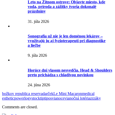
Leto na Žitnom ostrove: Objavte miesto, kde
voda, príroda a zážitky tvoria dokonalé
prázdniny
31. júla 2026
Sonografia už nie je len doménou lekárov –
využívajú ju aj fyzioterapeuti pri diagnostike
a liečbe
9. júla 2026
Horúce dni vlasom nesvedčia. Head & Shoulders
preto prichádza s chladivou novinkou
24. júna 2026
božkov republica reserva
darček
Le Mini Macaron
medical
esthetic
powerlogy
stock
tip
tipos
vianoce
vianočná lotéria
zrzáky
Comments are closed.