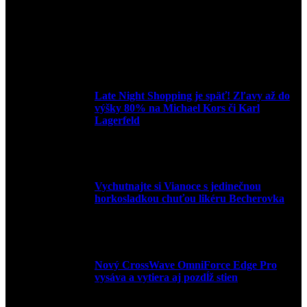
3. mája 2026
Late Night Shopping je späť! Zľavy až do
výšky 80% na Michael Kors či Karl
Lagerfeld
9. marca 2026
Vychutnajte si Vianoce s jedinečnou
horkosladkou chuťou likéru Becherovka
3. decembra 2024
Nový CrossWave OmniForce Edge Pro
vysáva a vytiera aj pozdĺž stien
16. novembra 2024