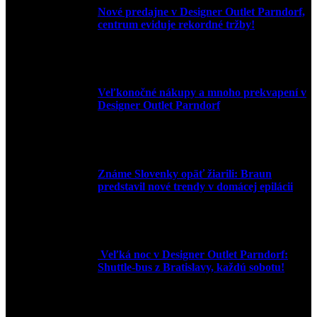
Nové predajne v Designer Outlet Parndorf,
centrum eviduje rekordné tržby!
3. mája 2026
Veľkonočné nákupy a mnoho prekvapení v
Designer Outlet Parndorf
30. marca 2026
Známe Slovenky opäť žiarili: Braun
predstavil nové trendy v domácej epilácii
2. júna 2025
Veľká noc v Designer Outlet Parndorf:
Shuttle-bus z Bratislavy, každú sobotu!
16. apríla 2025