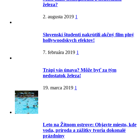
železa?
2. augusta 2019
1
Slovenskí študenti nakrútili akčný film plný
hollywoodskych efektov!
7. februára 2019
1
Trápi vás únava? Môže byť za tým
nedostatok železa!
19. marca 2019
1
Leto na Žitnom ostrove: Objavte miesto, kde
voda, príroda a zážitky tvoria dokonalé
prázdniny