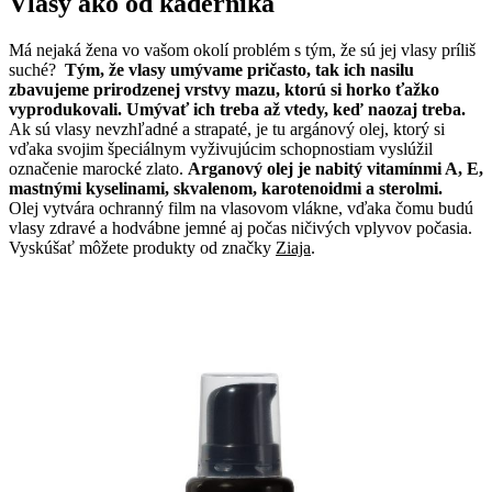
Vlasy ako od kaderníka
Má nejaká žena vo vašom okolí problém s tým, že sú jej vlasy príliš
suché?
Tým, že vlasy umývame pričasto, tak ich nasilu
zbavujeme prirodzenej vrstvy mazu, ktorú si horko ťažko
vyprodukovali. Umývať ich treba až vtedy, keď naozaj treba.
Ak sú vlasy nevzhľadné a strapaté, je tu argánový olej, ktorý si
vďaka svojim špeciálnym vyživujúcim schopnostiam vyslúžil
označenie marocké zlato.
Arganový olej je nabitý vitamínmi A, E,
mastnými kyselinami, skvalenom, karotenoidmi a sterolmi.
Olej vytvára ochranný film na vlasovom vlákne, vďaka čomu budú
vlasy zdravé a hodvábne jemné aj počas ničivých vplyvov počasia.
Vyskúšať môžete produkty od značky
Ziaja
.