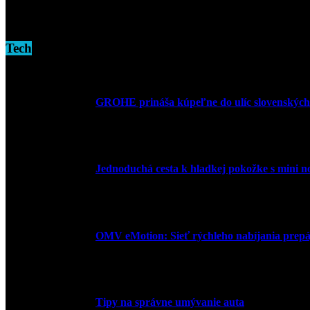
16. novembra 2024
Tech
GROHE prináša kúpeľne do ulíc slovenských
10. júla 2026
Jednoduchá cesta k hladkej pokožke s mini 
27. mája 2026
OMV eMotion: Sieť rýchleho nabíjania prepája
1. apríla 2026
Tipy na správne umývanie auta