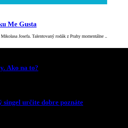
nku Me Gusta
 Mikolasa Josefa. Talentovaný rodák z Prahy momentálne ..
y. Ako na to?
ý singel určite dobre poznáte