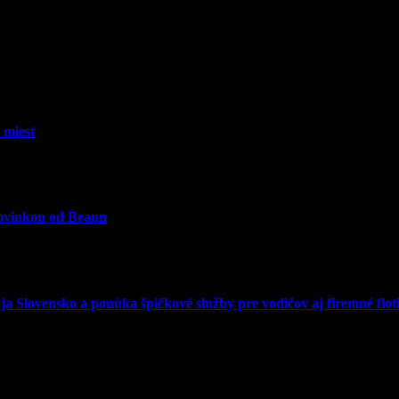
 miest
novinkou od Braun
 Slovensko a ponúka špičkové služby pre vodičov aj firemné floti