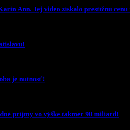
arin Ann. Jej video získalo prestížnu cenu 
atislavu!
oba je nutnosť!
né príjmy vo výške takmer 90 miliard!