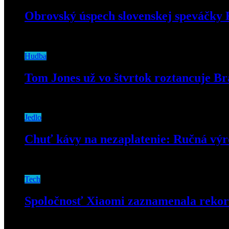
Obrovský úspech slovenskej speváčky K
15. apríla 2021
Hudba
Tom Jones už vo štvrtok roztancuje Br
17. júna 2019
Jedlo
Chuť kávy na nezaplatenie: Ručná výr
20. marca 2020
Tech
Spoločnosť Xiaomi zaznamenala rekord
10. septembra 2024