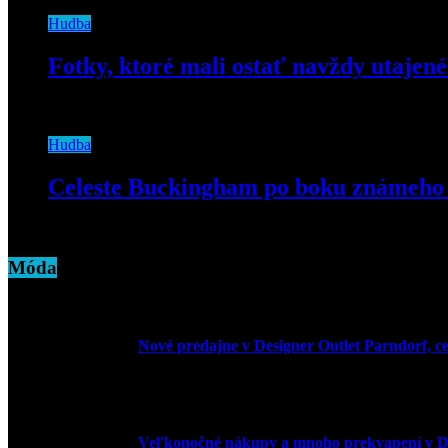
Hudba
Fotky, ktoré mali ostať navždy utajen
30. marca 2020
Hudba
Celeste Buckingham po boku známeho 
27. mája 2019
Móda
Nové predajne v Designer Outlet Parndorf, c
3. mája 2026
Veľkonočné nákupy a mnoho prekvapení v De