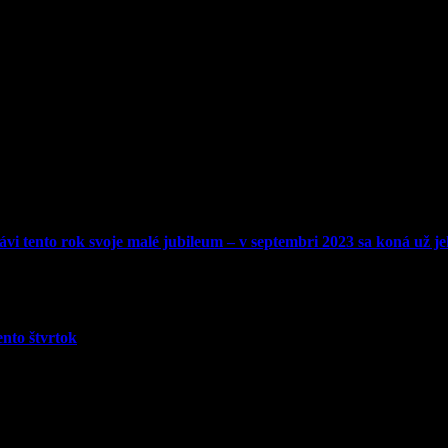
lávi tento rok svoje malé jubileum – v septembri 2023 sa koná už je
ento štvrtok