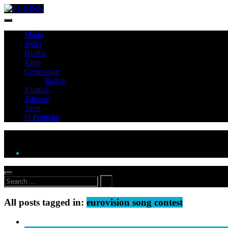
Móda
Jedlo
Hudba
Kino
Cestovanie
Rallye
Kultúra
Zdravie
Tech
O Pudinku
All posts tagged in:
eurovision song contest