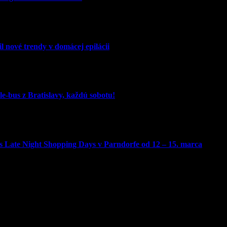
l nové trendy v domácej epilácii
e-bus z Bratislavy, každú sobotu!
 Late Night Shopping Days v Parndorfe od 12 – 15. marca