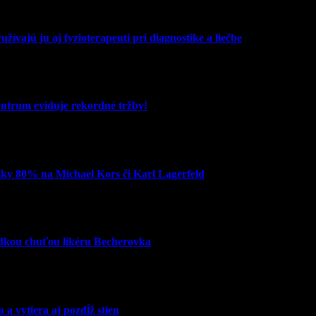
žívajú ju aj fyzioterapeuti pri diagnostike a liečbe
entrum eviduje rekordné tržby!
šky 80% na Michael Kors či Karl Lagerfeld
adkou chuťou likéru Becherovka
 vytiera aj pozdĺž stien