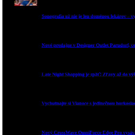
Sonografia už nie je len doménou lekárov – vyu
9. júla 2026
Nové predajne v Designer Outlet Parndorf, c
3. mája 2026
Late Night Shopping je späť! Zľavy až do vý
9. marca 2026
Vychutnajte si Vianoce s jedinečnou horkosl
3. decembra 2024
Nový CrossWave OmniForce Edge Pro vysáva a