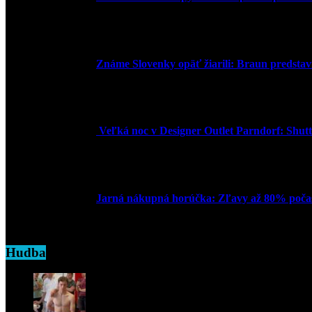
30. marca 2026
Známe Slovenky opäť žiarili: Braun predstavi
2. júna 2025
Veľká noc v Designer Outlet Parndorf: Shuttl
16. apríla 2025
Jarná nákupná horúčka: Zľavy až 80% počas
7. marca 2025
Hudba