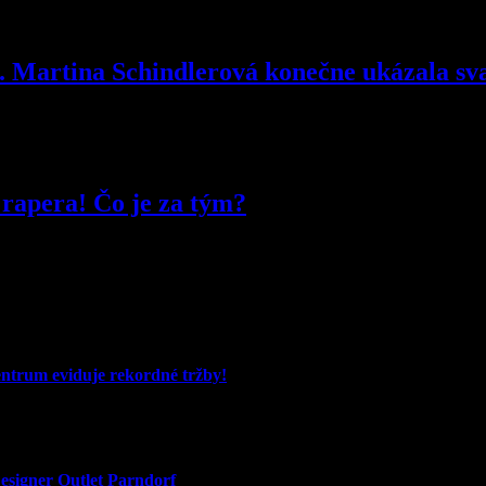
é. Martina Schindlerová konečne ukázala s
rapera! Čo je za tým?
entrum eviduje rekordné tržby!
signer Outlet Parndorf