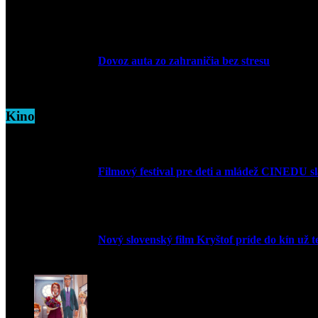
5. marca 2026
Dovoz auta zo zahraničia bez stresu
5. marca 2026
Kino
Filmový festival pre deti a mládež CINEDU s
10. augusta 2023
Nový slovenský film Kryštof príde do kín už t
20. apríla 2022