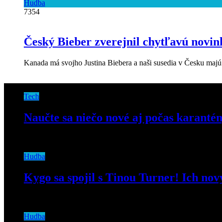
Hudba
7354
Český Bieber zverejnil chytľavú novi
Kanada má svojho Justina Biebera a naši susedia v Česku majú
Tech
Naučte sa niečo nové aj počas karantén
13. mája 2020
Hudba
Kygo sa spojil s Tinou Turner! Ich nov
24. júla 2020
Hudba