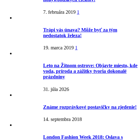
7. februára 2019
1
Trápi vás únava? Môže byť za tým
nedostatok železa!
19. marca 2019
1
Leto na Žitnom ostrove: Objavte miesto, kde
voda, príroda a zážitky tvoria dokonalé
prázdniny
31. júla 2026
Známe rozprávkové postavičky na zjedenie!
14. septembra 2018
London Fashion Week 2018: Oslava s