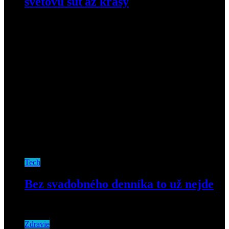
svetovú súťaž krásy
21. januára 2020
Tech
Bez svadobného denníka to už nejde
25. februára 2020
Zdravie