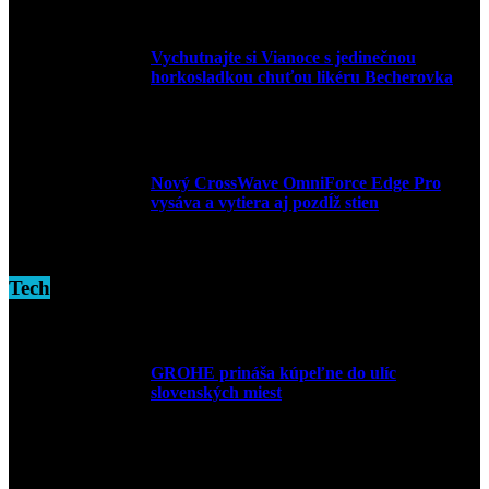
Vychutnajte si Vianoce s jedinečnou
horkosladkou chuťou likéru Becherovka
3. decembra 2024
Nový CrossWave OmniForce Edge Pro
vysáva a vytiera aj pozdĺž stien
16. novembra 2024
Tech
GROHE prináša kúpeľne do ulíc
slovenských miest
10. júla 2026