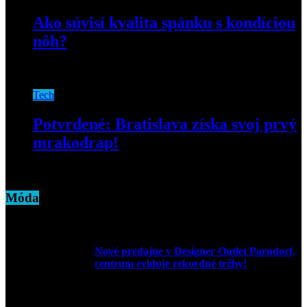
Ako súvisí kvalita spánku s kondíciou
nôh?
28. januára 2020
Tech
Potvrdené: Bratislava získa svoj prvý
mrakodrap!
7. decembra 2018
Móda
Nové predajne v Designer Outlet Parndorf,
centrum eviduje rekordné tržby!
3. mája 2026