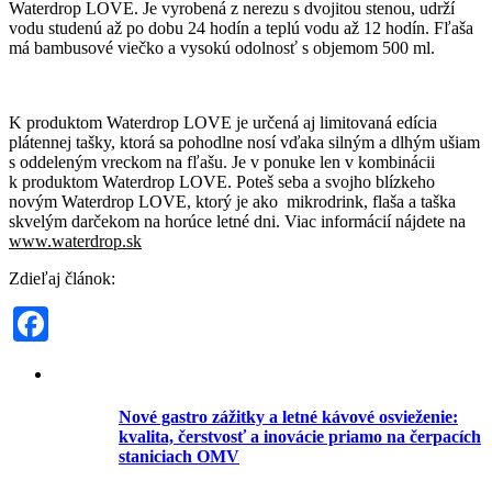
Waterdrop LOVE. Je vyrobená z nerezu s dvojitou stenou, udrží
vodu studenú až po dobu 24 hodín a teplú vodu až 12 hodín. Fľaša
má bambusové viečko a vysokú odolnosť s objemom 500 ml.
K produktom Waterdrop LOVE je určená aj limitovaná edícia
plátennej tašky, ktorá sa pohodlne nosí vďaka silným a dlhým ušiam
s oddeleným vreckom na fľašu. Je v ponuke len v kombinácii
k produktom Waterdrop LOVE. Poteš seba a svojho blízkeho
novým Waterdrop LOVE, ktorý je ako mikrodrink, flaša a taška
skvelým darčekom na horúce letné dni. Viac informácií nájdete na
www.waterdrop.sk
Zdieľaj článok:
Facebook
Nové gastro zážitky a letné kávové osvieženie:
kvalita, čerstvosť a inovácie priamo na čerpacích
staniciach OMV