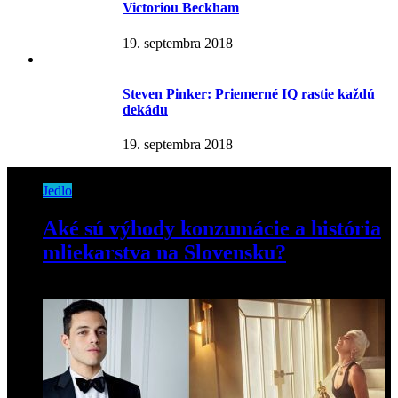
Victoriou Beckham
19. septembra 2018
Steven Pinker: Priemerné IQ rastie každú
dekádu
19. septembra 2018
Jedlo
Aké sú výhody konzumácie a história
mliekarstva na Slovensku?
31. mája 2021