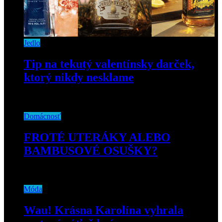
Jedlo
Tip na tekutý valentínsky darček,
ktorý nikdy nesklame
28. januára 2021
Domácnosť
FROTÉ UTERÁKY ALEBO
BAMBUSOVÉ OSUŠKY?
30. augusta 2024
Móda
Wau! Krásna Karolína vyhrala