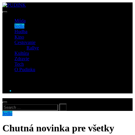
Móda
Jedlo
Hudba
Kino
Cestovanie
Rallye
Kultúra
Zdravie
Tech
O Pudinku
Jedlo
Chutná novinka pre všetky