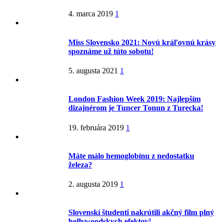
4. marca 2019
1
Miss Slovensko 2021: Novú kráľovnú krásy
spoznáme už túto sobotu!
5. augusta 2021
1
London Fashion Week 2019: Najlepším
dizajnérom je Tuncer Tonun z Turecka!
19. februára 2019
1
Máte málo hemoglobínu z nedostatku
železa?
2. augusta 2019
1
Slovenskí študenti nakrútili akčný film plný
hollywoodskych efektov!