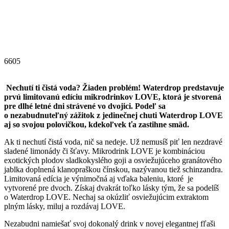
6605
Nechutí ti čistá voda? Žiaden problém! Waterdrop predstavuje
prvú limitovanú edíciu mikrodrinkov LOVE, ktorá je stvorená
pre dlhé letné dni strávené vo dvojici. Podeľ sa
o nezabudnuteľný zážitok z jedinečnej chuti Waterdrop LOVE
aj so svojou polovičkou, kdekoľvek ťa zastihne smäd.
Ak ti nechutí čistá voda, nič sa nedeje. Už nemusíš piť len nezdravé
sladené limonády či šťavy. Mikrodrink LOVE je kombináciou
exotických plodov sladkokyslého goji a osviežujúceho granátového
jablka doplnená klanopraškou čínskou, nazývanou tiež schinzandra.
Limitovaná edícia je výnimočná aj vďaka baleniu, ktoré je
vytvorené pre dvoch. Získaj dvakrát toľko lásky tým, že sa podelíš
o Waterdrop LOVE. Nechaj sa okúzliť osviežujúcim extraktom
plným lásky, miluj a rozdávaj LOVE.
Nezabudni namiešať svoj dokonalý drink v novej elegantnej fľaši