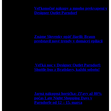
Veľkonočné nákupy a mnoho prekvapení v
Designer Outlet Parndorf
30. marca 2026
Známe Slovenky opäť žiarili: Braun
predstavil nové trendy v domácej epilácii
2. júna 2025
Veľká noc v Designer Outlet Parndorf:
Shuttle-bus z Bratislavy, každú sobotu!
16. apríla 2025
Jarná nákupná horúčka: Zľavy až 80%
počas Late Night Shopping Days v
Parndorfe od 12 – 15. marca