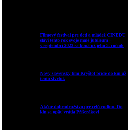
Filmový festival pre deti a mládež CINEDU
slávi tento rok svoje malé jubileum –
v septembri 2023 sa koná už jeho 5. ročník
10. augusta 2023
Nový slovenský film Kryštof príde do kín už
tento štvrtok
20. apríla 2022
Akčné dobrodružstvo pre celú rodinu. Do
kín sa opäť vrátia Příšerákovi
15. marca 2022