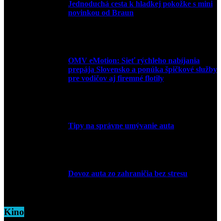
Jednoduchá cesta k hladkej pokožke s mini
novinkou od Braun
27. mája 2026
OMV eMotion: Sieť rýchleho nabíjania
prepája Slovensko a ponúka špičkové služby
pre vodičov aj firemné flotily
1. apríla 2026
Tipy na správne umývanie auta
5. marca 2026
Dovoz auta zo zahraničia bez stresu
5. marca 2026
Kino