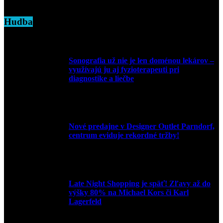
7. marca 2025
Hudba
Sonografia už nie je len doménou lekárov –
využívajú ju aj fyzioterapeuti pri
diagnostike a liečbe
9. júla 2026
Nové predajne v Designer Outlet Parndorf,
centrum eviduje rekordné tržby!
3. mája 2026
Late Night Shopping je späť! Zľavy až do
výšky 80% na Michael Kors či Karl
Lagerfeld
9. marca 2026