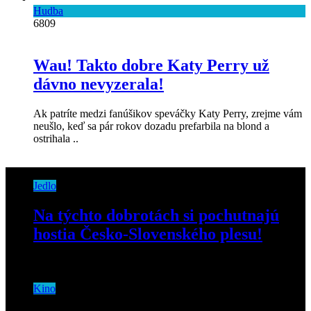
Hudba
6809
Wau! Takto dobre Katy Perry už
dávno nevyzerala!
Ak patríte medzi fanúšikov speváčky Katy Perry, zrejme vám
neušlo, keď sa pár rokov dozadu prefarbila na blond a
ostrihala ..
Jedlo
Na týchto dobrotách si pochutnajú
hostia Česko-Slovenského plesu!
23. januára 2020
Kino