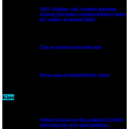
OMV eMotion: Sieť rýchleho nabíjania
prepája Slovensko a ponúka špičkové služby
pre vodičov aj firemné flotily
1. apríla 2026
Tipy na správne umývanie auta
5. marca 2026
Dovoz auta zo zahraničia bez stresu
5. marca 2026
Kino
Filmový festival pre deti a mládež CINEDU
slávi tento rok svoje malé jubileum –