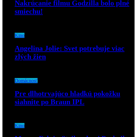
Nakrúcanie filmu Godzilla bolo plné
smiechu!
3. júna 2019
Kino
Angelina Jolie: Svet potrebuje viac
zlých žien
17. októbra 2019
Domácnosť
Pre dlhotrvajúco hladkú pokožku
siahnite po Braun IPL
3. mája 2022
Kino