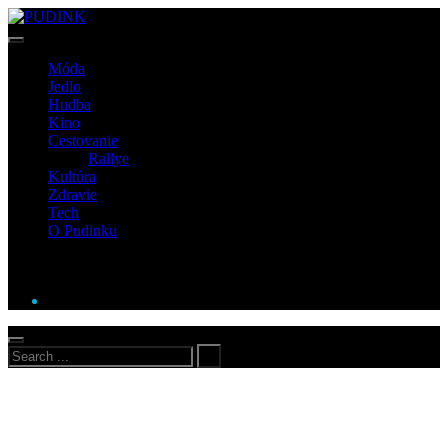
Móda
Jedlo
Hudba
Kino
Cestovanie
Rallye
Kultúra
Zdravie
Tech
O Pudinku