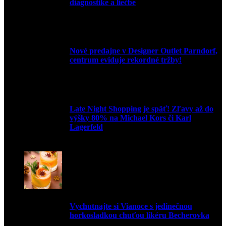
diagnostike a liečbe
9. júla 2026
Nové predajne v Designer Outlet Parndorf,
centrum eviduje rekordné tržby!
3. mája 2026
Late Night Shopping je späť! Zľavy až do
výšky 80% na Michael Kors či Karl
Lagerfeld
9. marca 2026
Vychutnajte si Vianoce s jedinečnou
horkosladkou chuťou likéru Becherovka