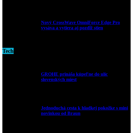
3. decembra 2024
Nový CrossWave OmniForce Edge Pro
vysáva a vytiera aj pozdĺž stien
16. novembra 2024
Tech
GROHE prináša kúpeľne do ulíc
slovenských miest
10. júla 2026
Jednoduchá cesta k hladkej pokožke s mini
novinkou od Braun
27. mája 2026