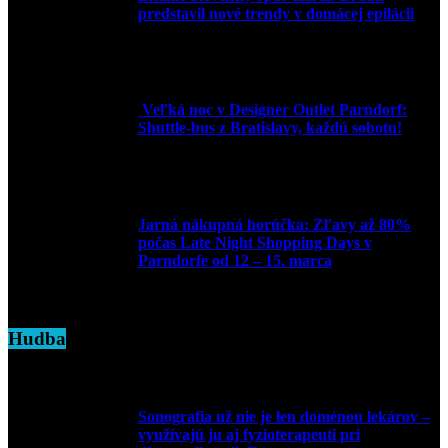
predstavil nové trendy v domácej epilácii
2. júna 2025
Veľká noc v Designer Outlet Parndorf:
Shuttle-bus z Bratislavy, každú sobotu!
16. apríla 2025
Jarná nákupná horúčka: Zľavy až 80%
počas Late Night Shopping Days v
Parndorfe od 12 – 15. marca
7. marca 2025
Hudba
Sonografia už nie je len doménou lekárov –
využívajú ju aj fyzioterapeuti pri