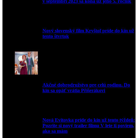
v septembri 2023 sa koná už jeho 5. ročník
10. augusta 2023
Nový slovenský film Kryštof príde do kín už
tento štvrtok
20. apríla 2022
Akčné dobrodružstvo pre celú rodinu. Do
kín sa opäť vrátia Příšerákovi
15. marca 2022
Nová Evitovka príde do kín už tento týždeň:
Pozrite si nový trailer filmu V lete ti poviem,
ako sa mám