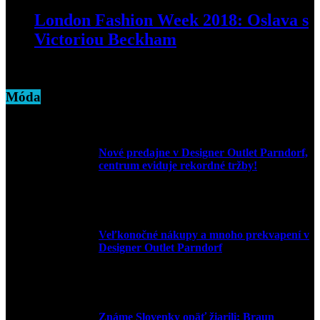
London Fashion Week 2018: Oslava s
Victoriou Beckham
19. septembra 2018
Móda
Nové predajne v Designer Outlet Parndorf,
centrum eviduje rekordné tržby!
3. mája 2026
Veľkonočné nákupy a mnoho prekvapení v
Designer Outlet Parndorf
30. marca 2026
Známe Slovenky opäť žiarili: Braun