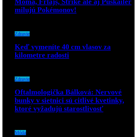
Moma, Frlajs, Strike ale aj Puskailer
milujú Pokémonov!
14. mája 2019
Zdravie
Keď vymeníte 40 cm vlasov za
kilometre radosti
22. novembra 2018
Zdravie
Oftalmologička Bálková: Nervové
bunky v sietnici sú citlivé kvetinky,
ktoré vyžadujú starostlivosť
26. apríla 2022
Móda