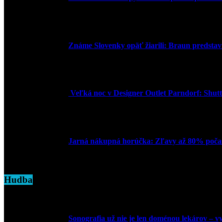
30. marca 2026
Známe Slovenky opäť žiarili: Braun predstavi
2. júna 2025
Veľká noc v Designer Outlet Parndorf: Shuttl
16. apríla 2025
Jarná nákupná horúčka: Zľavy až 80% počas
7. marca 2025
Hudba
Sonografia už nie je len doménou lekárov – vyu