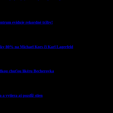
entrum eviduje rekordné tržby!
šky 80% na Michael Kors či Karl Lagerfeld
adkou chuťou likéru Becherovka
 vytiera aj pozdĺž stien