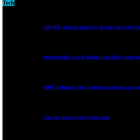
Tech
GROHE prináša kúpeľne do ulíc slovenských
10. júla 2026
Jednoduchá cesta k hladkej pokožke s mini 
27. mája 2026
OMV eMotion: Sieť rýchleho nabíjania prepája
1. apríla 2026
Tipy na správne umývanie auta
5. marca 2026