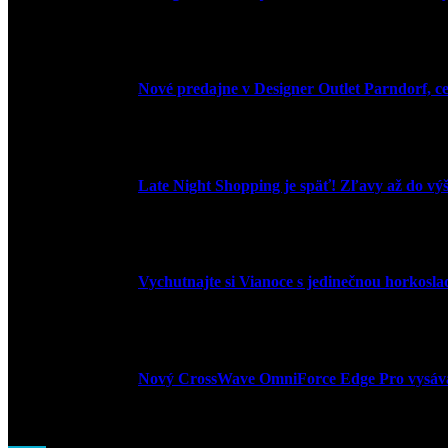
9. júla 2026
Nové predajne v Designer Outlet Parndorf, c
3. mája 2026
Late Night Shopping je späť! Zľavy až do vý
9. marca 2026
Vychutnajte si Vianoce s jedinečnou horkosl
3. decembra 2024
Nový CrossWave OmniForce Edge Pro vysáva a
16. novembra 2024