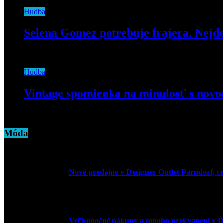
Hudba
Selena Gomez potrebuje frajera. Nejde 
15. apríla 2020
Hudba
Vintage spomienka na minulosť s novo
21. januára 2021
Móda
Nové predajne v Designer Outlet Parndorf, c
3. mája 2026
Veľkonočné nákupy a mnoho prekvapení v De