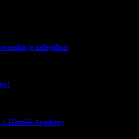
ovensku je nelegálna!
ty!
g v Hamšík Academy