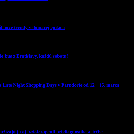
l nové trendy v domácej epilácii
e-bus z Bratislavy, každú sobotu!
 Late Night Shopping Days v Parndorfe od 12 – 15. marca
žívajú ju aj fyzioterapeuti pri diagnostike a liečbe