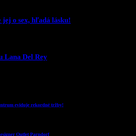
jej o sex, hľadá lásku!
u Lana Del Rey
entrum eviduje rekordné tržby!
signer Outlet Parndorf