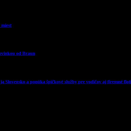
 miest
novinkou od Braun
 Slovensko a ponúka špičkové služby pre vodičov aj firemné floti