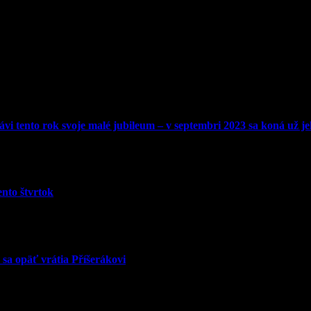
lávi tento rok svoje malé jubileum – v septembri 2023 sa koná už je
ento štvrtok
sa opäť vrátia Příšerákovi