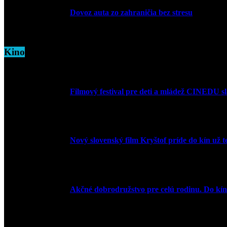
Dovoz auta zo zahraničia bez stresu
5. marca 2026
Kino
Filmový festival pre deti a mládež CINEDU s
10. augusta 2023
Nový slovenský film Kryštof príde do kín už t
20. apríla 2022
Akčné dobrodružstvo pre celú rodinu. Do kín 
15. marca 2022