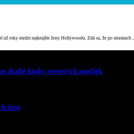
 už roky medzi najkrajšie ženy Hollywoodu. Zdá sa, že po strastiach .
e drahé kúsky svetových značiek
ch žien