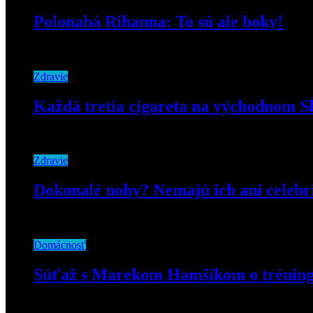
Polonahá Rihanna: To sú ale boky!
28. februára 2019
Zdravie
Každá tretia cigareta na východnom Sl
8. augusta 2019
Zdravie
Dokonalé nohy? Nemajú ich ani celebri
15. februára 2019
Domácnosť
Súťaž s Marekom Hamšíkom o trénin
25. júna 2022