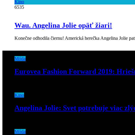
Kino
6535
Wau. Angelina Jolie opäť žiari!
Konečne odhodila čiernu! Americká herečka Angelina Jolie patrí
Móda
Eurovea Fashion Forward 2019: Hriešn
15. apríla 2019
Kino
Angelina Jolie: Svet potrebuje viac zlý
17. októbra 2019
Móda