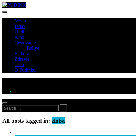
Móda
Jedlo
Hudba
Kino
Cestovanie
Rallye
Kultúra
Zdravie
Tech
O Pudinku
All posts tagged in:
zloba