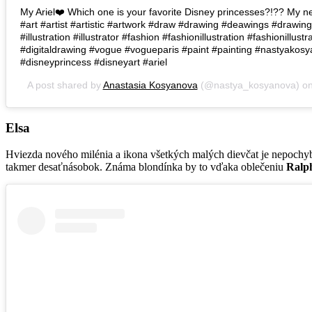
My Ariel❤️ Which one is your favorite Disney princesses?!?? My n
#art #artist #artistic #artwork #draw #drawing #deawings #drawin
#illustration #illustrator #fashion #fashionillustration #fashionillustr
#digitaldrawing #vogue #vogueparis #paint #painting #nastyakosy
#disneyprincess #disneyart #ariel
A post shared by
Anastasia Kosyanova
(@nastya_kosyanova) o
Elsa
Hviezda nového milénia a ikona všetkých malých dievčat je nepochyb
takmer desaťnásobok. Známa blondínka by to vďaka oblečeniu
Ralp