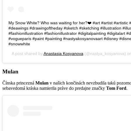
My Snow White? Who was waiting for her?❤️ #art #artist #artistic
#deawings #drawingoftheday #sketch #sketching #illustration #illus
#fashionillustration #fashionillustrator #digitalpainting #digitalart 
#vogueparis #paint #painting #nastyakosyanovaart #disney #disne
#snowwhite
A post shared by
Anastasia Kosyanova
(@nastya_kosyanova) o
Mulan
Čínska princezná
Mulan
v našich končinách nevzbudila takú pozornos
sebavedomá kráska namierila práve do predajne značky
Tom Ford
.