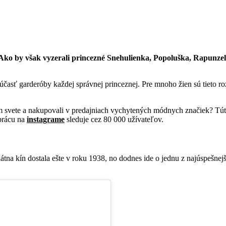
 Ako by však vyzerali princezné Snehulienka, Popoluška, Rapunzel
účasť garderóby každej správnej princeznej. Pre mnoho žien sú tieto r
nom svete a nakupovali v predajniach vychytených módnych značiek? Tú
prácu na
instagrame
sleduje cez 80 000 užívateľov.
látna kín dostala ešte v roku 1938, no dodnes ide o jednu z najúspešne