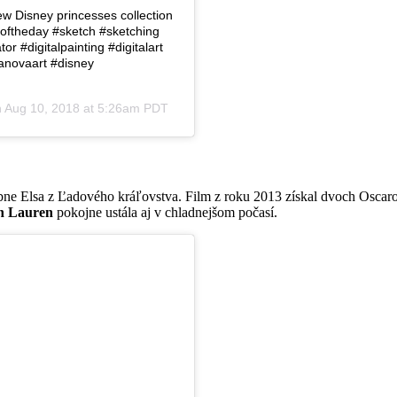
ew Disney princesses collection
goftheday #sketch #sketching
ator #digitalpainting #digitalart
anovaart #disney
n
Aug 10, 2018 at 5:26am PDT
ne Elsa z Ľadového kráľovstva. Film z roku 2013 získal dvoch Oscaro
h Lauren
pokojne ustála aj v chladnejšom počasí.