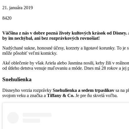
21. januára 2019
8420
Väčšina z nás v dobre pozná životy kultových krások od Disney.
by im nechýbal, ani bez rozprávkových rovnošiat!
Nadýchané sukne, honosné účesy, korzety a ligotavé korunky. To je s
môže pôsobiť veľmi komicky.
Aké oblečenie by však Ariela alebo Jasmina nosili, keby žili v reál
od útleho detstva venuje maľovaniu a móde. Dnes má 28 rokov a jej 
Snehulienka
Disneyho verzia rozprávky
Snehulienka a sedem trpaslíkov
sa na p
svojom veku a značka a
Tiffany & Co.
Je pre ňu skvelá voľba.