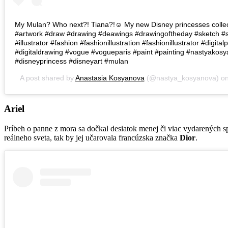
My Mulan? Who next?! Tiana?!☺️ My new Disney princesses collectio
#artwork #draw #drawing #deawings #drawingoftheday #sketch #ske
#illustrator #fashion #fashionillustration #fashionillustrator #digitalp
#digitaldrawing #vogue #vogueparis #paint #painting #nastyakosy
#disneyprincess #disneyart #mulan
A post shared by
Anastasia Kosyanova
(@nastya_kosyanova) o
Ariel
Príbeh o panne z mora sa dočkal desiatok menej či viac vydarených s
reálneho sveta, tak by jej učarovala francúzska značka
Dior
.