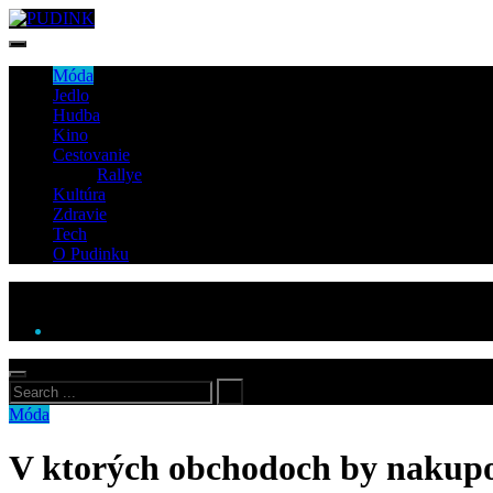
Móda
Jedlo
Hudba
Kino
Cestovanie
Rallye
Kultúra
Zdravie
Tech
O Pudinku
Móda
V ktorých obchodoch by nakupo