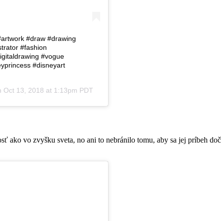
 #artwork #draw #drawing
trator #fashion
#digitaldrawing #vogue
yprincess #disneyart
n
Oct 13, 2018 at 1:13pm PDT
ť ako vo zvyšku sveta, no ani to nebránilo tomu, aby sa jej príbeh doč