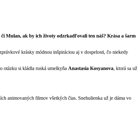
 či Mulan, ak by ich životy odzrkadľovali ten náš? Krása a šarm
ozprávkové krásky módnou inšpiráciou aj v dospelosti, čo niekedy
to otázku si kládla ruská umelkyňa
Anastasia Kosyanova
, ktorá sa už
jších animovaných filmov všetkých čias. Snehulienka už je dáma vo