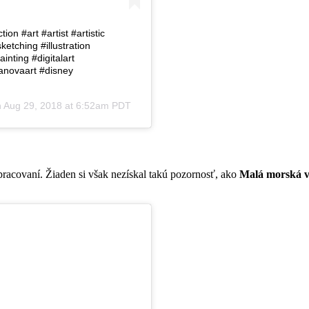
n #art #artist #artistic
tching #illustration
ainting #digitalart
anovaart #disney
n
Aug 29, 2018 at 6:52am PDT
pracovaní. Žiaden si však nezískal takú pozornosť, ako
Malá morská v