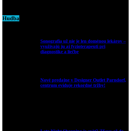
7. marca 2025
Hudba
Sonografia už nie je len doménou lekárov –
využívajú ju aj fyzioterapeuti pri
diagnostike a liečbe
9. júla 2026
Nové predajne v Designer Outlet Parndorf,
centrum eviduje rekordné tržby!
3. mája 2026