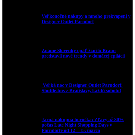
Veľkonočné nákupy a mnoho prekvapení v
Designer Outlet Parndorf
30. marca 2026
Známe Slovenky opäť žiarili: Braun
predstavil nové trendy v domácej epilácii
2. júna 2025
Veľká noc v Designer Outlet Parndorf:
Shuttle-bus z Bratislavy, každú sobotu!
16. apríla 2025
Jarná nákupná horúčka: Zľavy až 80%
počas Late Night Shopping Days v
Parndorfe od 12 – 15. marca