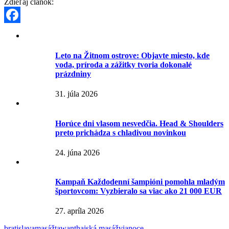
Zdieľaj článok:
Facebook
Leto na Žitnom ostrove: Objavte miesto, kde
voda, príroda a zážitky tvoria dokonalé
prázdniny
31. júla 2026
Horúce dni vlasom nesvedčia. Head & Shoulders
preto prichádza s chladivou novinkou
24. júna 2026
Kampaň Každodenní šampióni pomohla mladým
športovcom: Vyzbieralo sa viac ako 21 000 EUR
27. apríla 2026
bratislava
masáž
tawan
thajská masáž
vianoce