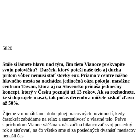
5820
Stále si lámete hlavu nad tým, čím tieto Vianoce prekvapíte
svoju polovičku? Darček, ktorý poteší naše telo aj ducha
pritom vôbec nemusí stáť stovky eur. Priamo v centre nášho
hlavného mesta sa nachádza jedinečná oáza pokoja, masážne
centrum Tawan, ktorá aj na Slovensko prináša jedinečný
koncept, ktorý v Česku poznajú už 13 rokov. Ak sa rozhodnete,
že si doprajete masáž, tak počas decembra môžete získať zľavu
až 50%.
Žijeme v uponáhľanej dobe plnej pracovných povinností, kedy
častokrát zabúdame na relax a starostlivosť o vlastné telo. Práve
s príchodom Vianoc väčšina z nás začína bilancovať svoj posledný
rok a zisťovať, na čo všetko sme si za posledných dvanásť mesiacov
nenašli čas.