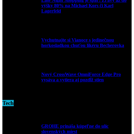
Late Night Shopping je späť! Zľavy až do
výšky 80% na Michael Kors či Karl
Lagerfeld
9. marca 2026
Vychutnajte si Vianoce s jedinečnou
horkosladkou chuťou likéru Becherovka
3. decembra 2024
Nový CrossWave OmniForce Edge Pro
vysáva a vytiera aj pozdĺž stien
16. novembra 2024
Tech
GROHE prináša kúpeľne do ulíc
slovenských miest