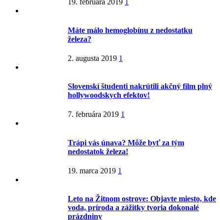
19. februára 2019
1
Máte málo hemoglobínu z nedostatku
železa?
2. augusta 2019
1
Slovenskí študenti nakrútili akčný film plný
hollywoodskych efektov!
7. februára 2019
1
Trápi vás únava? Môže byť za tým
nedostatok železa!
19. marca 2019
1
Leto na Žitnom ostrove: Objavte miesto, kde
voda, príroda a zážitky tvoria dokonalé
prázdniny