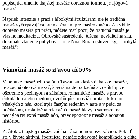
popisujúci umenie thajskej masáže obraznou formou, je „jógová
masáž“.
Napriek intenzite a práci s hlbokými štruktúrami nie je tradičná
masáž vyčerpávajúca pre maséra ani pre masírovaného. Ak vidíte
dobrého maséra pri práci, môžete mať pocit, že tradičná masáž je
vlastne meditáciou. Obrovské sústredenie, tušená, neviditeľná sila,
dokonalé zladenie pohybov – to je Nuat Boran (slovensky„starobylá
masáž“).
Vianočná masáž so zľavou až 50%
V ponuke masážneho salónu Tawan sú klasické thajské masáže,
relaxačná olejová masáž, špeciálna detoxikačná a zoštíhľujúce
ošetrenie s peelingom a zábalom, romantické masáže s pravou
čokoládou alebo medom, uvoľňujúca masáž chrbta a krku pre
všetkých z nás, ktorí trpia častým sedením v aute a v práci za
počítačom, neskutočná relaxačná masáž hlavy a samozrejme
nechýba reflexná masáž nôh, pravdepodobne masáž s bohatou
históriou.
Zážitok z thajskej masáže začína už samotnou rezerváciou. Pokiaľ
ste v živote aktívni, športujete, nemáte zdravotné komplikácie a cítite