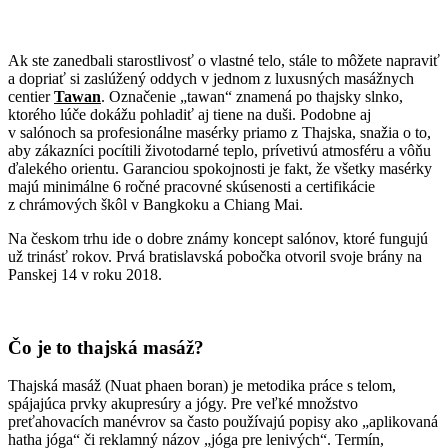
Ak ste zanedbali starostlivosť o vlastné telo, stále to môžete napraviť
a dopriať si zaslúžený oddych v jednom z luxusných masážnych
centier
Tawan
. Označenie „tawan“ znamená po thajsky slnko,
ktorého lúče dokážu pohladiť aj tiene na duši. Podobne aj
v salónoch sa profesionálne masérky priamo z Thajska, snažia o to,
aby zákazníci pocítili životodarné teplo, prívetivú atmosféru a vôňu
ďalekého orientu. Garanciou spokojnosti je fakt, že všetky masérky
majú minimálne 6 ročné pracovné skúsenosti a certifikácie
z chrámových škôl v Bangkoku a Chiang Mai.
Na českom trhu ide o dobre známy koncept salónov, ktoré fungujú
už trinásť rokov. Prvá bratislavská pobočka otvoril svoje brány na
Panskej 14 v roku 2018.
Čo je to thajská masáž?
Thajská masáž (Nuat phaen boran) je metodika práce s telom,
spájajúca prvky akupresúry a jógy. Pre veľké množstvo
preťahovacích manévrov sa často používajú popisy ako „aplikovaná
hatha jóga“ či reklamný názov „jóga pre lenivých“. Termín,