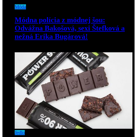
Móda
Módna polícia z módnej šou:
Odvážna Bakošová, sexi Štefková a
nežná Erika Bugárová!
26. septembra 2019
Jedlo