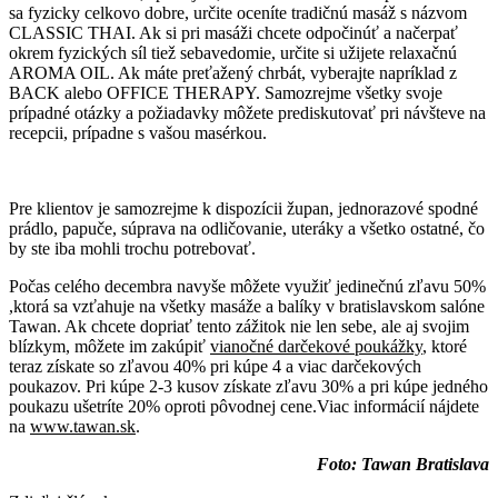
sa fyzicky celkovo dobre, určite oceníte tradičnú masáž s názvom
CLASSIC THAI. Ak si pri masáži chcete odpočinúť a načerpať
okrem fyzických síl tiež sebavedomie, určite si užijete relaxačnú
AROMA OIL. Ak máte preťažený chrbát, vyberajte napríklad z
BACK alebo OFFICE THERAPY. Samozrejme všetky svoje
prípadné otázky a požiadavky môžete prediskutovať pri návšteve na
recepcii, prípadne s vašou masérkou.
Pre klientov je samozrejme k dispozícii župan, jednorazové spodné
prádlo, papuče, súprava na odličovanie, uteráky a všetko ostatné, čo
by ste iba mohli trochu potrebovať.
Počas celého decembra navyše môžete využiť jedinečnú zľavu 50%
,ktorá sa vzťahuje na všetky masáže a balíky v bratislavskom salóne
Tawan. Ak chcete dopriať tento zážitok nie len sebe, ale aj svojim
blízkym, môžete im zakúpiť
vianočné darčekové poukážky
, ktoré
teraz získate so zľavou 40% pri kúpe 4 a viac darčekových
poukazov. Pri kúpe 2-3 kusov získate zľavu 30% a pri kúpe jedného
poukazu ušetríte 20% oproti pôvodnej cene.Viac informácií nájdete
na
www.tawan.sk
.
Foto: Tawan Bratislava