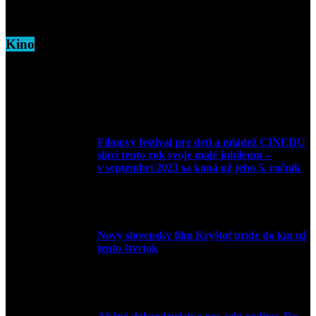
5. marca 2026
Kino
Filmový festival pre deti a mládež CINEDU
slávi tento rok svoje malé jubileum –
v septembri 2023 sa koná už jeho 5. ročník
10. augusta 2023
Nový slovenský film Kryštof príde do kín už
tento štvrtok
20. apríla 2022