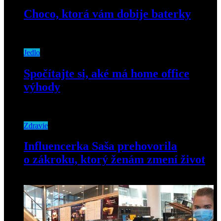
Choco, ktorá vám dobije baterky
20. mája 2019
Jedlo
Spočítajte si, aké má home office
výhody
20. apríla 2020
Zdravie
Influencerka Saša prehovorila
o zákroku, ktorý ženám zmení život
16. mája 2023