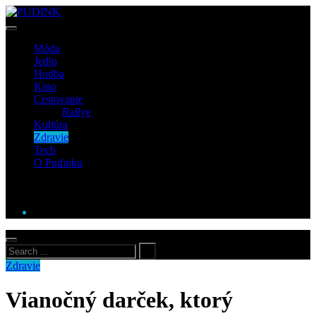
Móda
Jedlo
Hudba
Kino
Cestovanie
Rallye
Kultúra
Zdravie
Tech
O Pudinku
Zdravie
Vianočný darček, ktorý