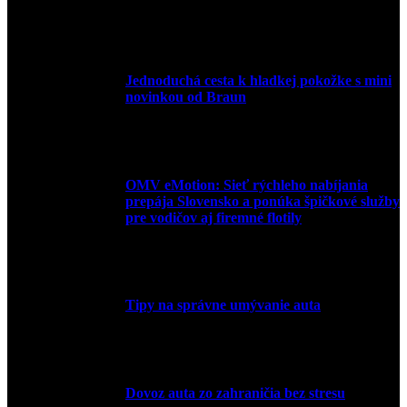
10. júla 2026
Jednoduchá cesta k hladkej pokožke s mini
novinkou od Braun
27. mája 2026
OMV eMotion: Sieť rýchleho nabíjania
prepája Slovensko a ponúka špičkové služby
pre vodičov aj firemné flotily
1. apríla 2026
Tipy na správne umývanie auta
5. marca 2026
Dovoz auta zo zahraničia bez stresu