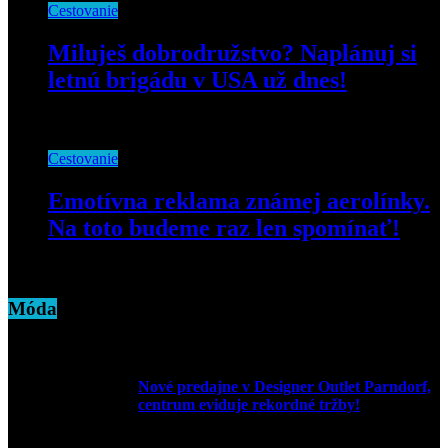
Cestovanie
Miluješ dobrodružstvo? Naplánuj si
letnú brigádu v USA už dnes!
20. septembra 2019
Cestovanie
Emotívna reklama známej aerolínky.
Na toto budeme raz len spomínať!
7. apríla 2020
Móda
Nové predajne v Designer Outlet Parndorf,
centrum eviduje rekordné tržby!
3. mája 2026