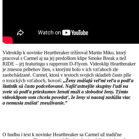
Videoklip k novinke Heartbreaker režíroval Martin Miko, ktorý
pracoval s Carmel aj na jej predošlom klipe Smoke Break a tiež
RIDE – jej featuringu s rapperom D-Flyom. Videoklip Heartbreaker
je zmesou príbehov žien, s ktorými bolo v ich vzťahoch zle
zaobchádzané. Carmel, ktorá v textoch svojich skladieb často píše
o toxických vzťahoch, hovorí:
„Ženy znášajú veľmi veľa a podľa
štatistík sú často podceňované. Najšťastnejšie skupiny ľudí na
svete sú podľa prieskumov ženatí muži a slobodné ženy. Týmto
videoklipom som chcela povedať, že ženy si naozaj zaslúžia viac
a nemusia znášať zneužívanie.”
O hudbu i text k novinke Heartbreaker sa Carmel už tradične