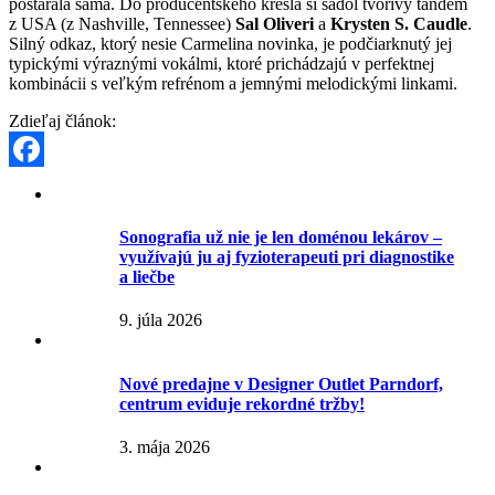
postarala sama. Do producentského kresla si sadol tvorivý tandem
z USA (z Nashville, Tennessee)
Sal Oliveri
a
Krysten S. Caudle
.
Silný odkaz, ktorý nesie Carmelina novinka, je podčiarknutý jej
typickými výraznými vokálmi, ktoré prichádzajú v perfektnej
kombinácii s veľkým refrénom a jemnými melodickými linkami.
Zdieľaj článok:
Facebook
Sonografia už nie je len doménou lekárov –
využívajú ju aj fyzioterapeuti pri diagnostike
a liečbe
9. júla 2026
Nové predajne v Designer Outlet Parndorf,
centrum eviduje rekordné tržby!
3. mája 2026