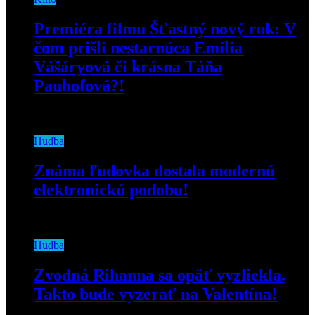
Premiéra filmu Šťastný nový rok: V
čom prišli nestarnúca Emília
Vášáryová či krásna Táňa
Pauhofová?!
2. decembra 2019
Hudba
Známa ľudovka dostala modernú
elektronickú podobu!
28. decembra 2018
Hudba
Zvodná Rihanna sa opäť vyzliekla.
Takto bude vyzerať na Valentína!