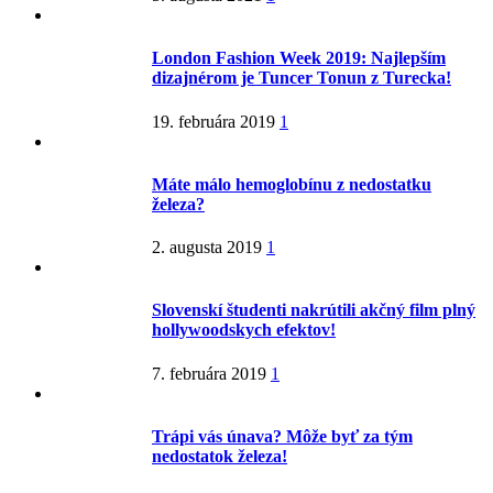
London Fashion Week 2019: Najlepším
dizajnérom je Tuncer Tonun z Turecka!
19. februára 2019
1
Máte málo hemoglobínu z nedostatku
železa?
2. augusta 2019
1
Slovenskí študenti nakrútili akčný film plný
hollywoodskych efektov!
7. februára 2019
1
Trápi vás únava? Môže byť za tým
nedostatok železa!