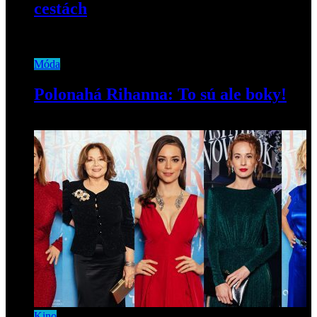
cestách
27. augusta 2024
Móda
Polonahá Rihanna: To sú ale boky!
28. februára 2019
Kino