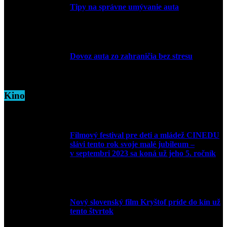
Tipy na správne umývanie auta
5. marca 2026
Dovoz auta zo zahraničia bez stresu
5. marca 2026
Kino
Filmový festival pre deti a mládež CINEDU
slávi tento rok svoje malé jubileum –
v septembri 2023 sa koná už jeho 5. ročník
10. augusta 2023
Nový slovenský film Kryštof príde do kín už
tento štvrtok