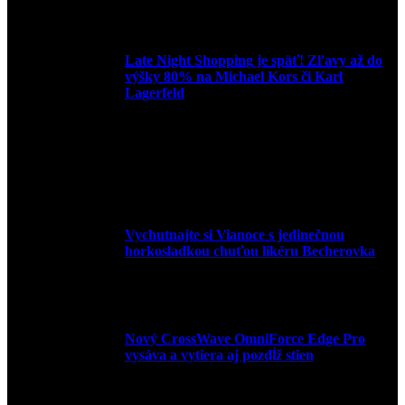
3. mája 2026
Late Night Shopping je späť! Zľavy až do
výšky 80% na Michael Kors či Karl
Lagerfeld
9. marca 2026
Vychutnajte si Vianoce s jedinečnou
horkosladkou chuťou likéru Becherovka
3. decembra 2024
Nový CrossWave OmniForce Edge Pro
vysáva a vytiera aj pozdĺž stien
16. novembra 2024