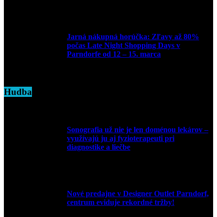
16. apríla 2025
Jarná nákupná horúčka: Zľavy až 80%
počas Late Night Shopping Days v
Parndorfe od 12 – 15. marca
7. marca 2025
Hudba
Sonografia už nie je len doménou lekárov –
využívajú ju aj fyzioterapeuti pri
diagnostike a liečbe
9. júla 2026
Nové predajne v Designer Outlet Parndorf,
centrum eviduje rekordné tržby!