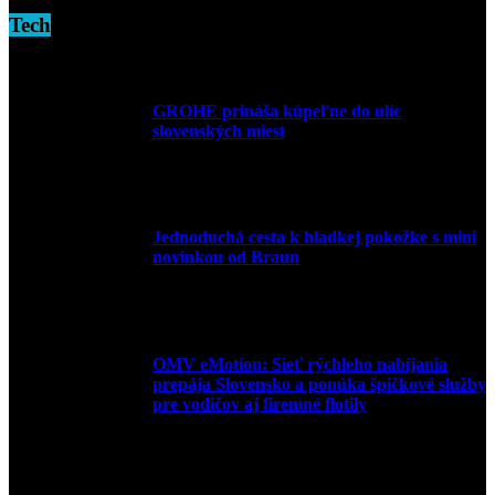
Tech
GROHE prináša kúpeľne do ulíc
slovenských miest
10. júla 2026
Jednoduchá cesta k hladkej pokožke s mini
novinkou od Braun
27. mája 2026
OMV eMotion: Sieť rýchleho nabíjania
prepája Slovensko a ponúka špičkové služby
pre vodičov aj firemné flotily
1. apríla 2026