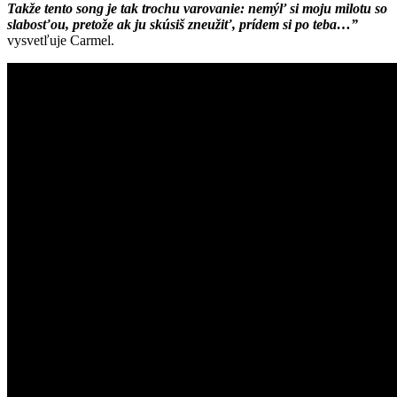
Takže tento song je tak trochu varovanie: nemýľ si moju milotu so
slabosťou, pretože ak ju skúsiš zneužiť, prídem si po teba…”
vysvetľuje Carmel.