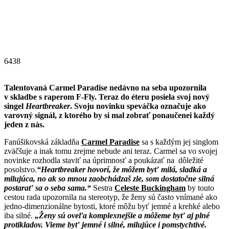
6438
Talentovaná Carmel Paradise nedávno na seba upozornila
v skladbe s raperom F-Fly. Teraz do éteru posiela svoj nový
singel
Heartbreaker
. Svoju novinku speváčka označuje ako
varovný signál, z ktorého by si mal zobrať ponaučenei každý
jeden z nás.
Fanúšikovská základňa
Carmel Paradise
sa s každým jej singlom
zväčšuje a inak tomu zrejme nebude ani teraz. Carmel sa vo svojej
novinke rozhodla staviť na úprimnosť a poukázať na dôležité
posolstvo.
“Heartbreaker hovorí, že môžem byť milá, sladká a
milujúca, no ak so mnou zaobchádzaš zle, som dostatočne silná
postarať sa o seba sama.“
Sestra
Celeste Buckingham
by touto
cestou rada upozornila na stereotyp, že ženy sú často vnímané ako
jedno-dimenzionálne bytosti, ktoré môžu byť jemné a krehké alebo
iba silné.
„Ženy sú oveľa komplexnejšie a môžeme byť aj plné
protikladov. Vieme byť jemné i silné, milujúce i pomstychtivé.