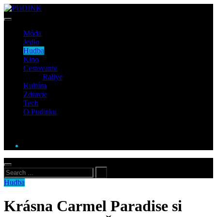
Móda
Jedlo
Hudba
Kino
Cestovanie
Rallye
Kultúra
Zdravie
Tech
O Pudinku
Hudba
Krásna Carmel Paradise si