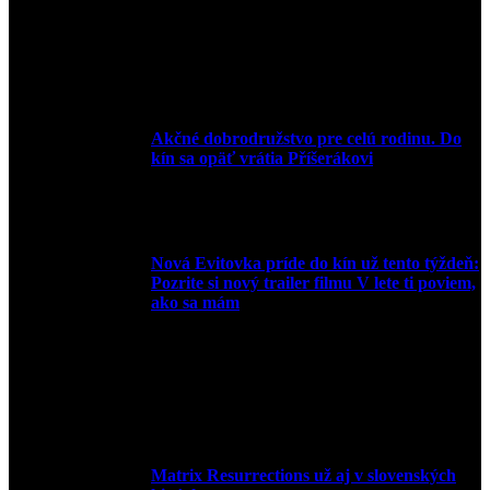
20. apríla 2022
Akčné dobrodružstvo pre celú rodinu. Do
kín sa opäť vrátia Příšerákovi
15. marca 2022
Nová Evitovka príde do kín už tento týždeň:
Pozrite si nový trailer filmu V lete ti poviem,
ako sa mám
14. februára 2022
Matrix Resurrections už aj v slovenských