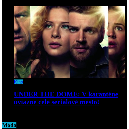
9. januára 2020
Kino
UNDER THE DOME: V karanténe
uviazne celé seriálové mesto!
19. marca 2020
Móda