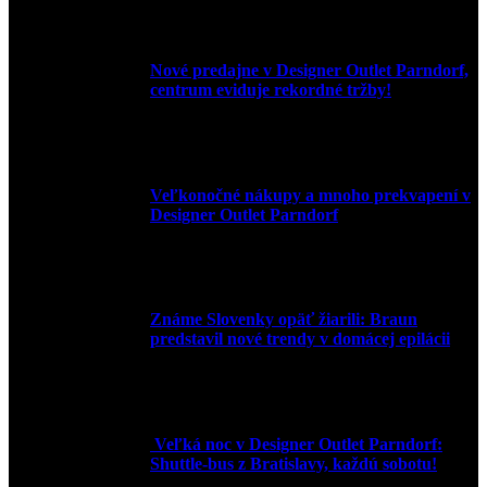
Nové predajne v Designer Outlet Parndorf,
centrum eviduje rekordné tržby!
3. mája 2026
Veľkonočné nákupy a mnoho prekvapení v
Designer Outlet Parndorf
30. marca 2026
Známe Slovenky opäť žiarili: Braun
predstavil nové trendy v domácej epilácii
2. júna 2025
Veľká noc v Designer Outlet Parndorf:
Shuttle-bus z Bratislavy, každú sobotu!