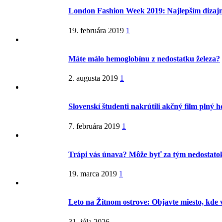
London Fashion Week 2019: Najlepším dizaj
19. februára 2019
1
Máte málo hemoglobínu z nedostatku železa?
2. augusta 2019
1
Slovenskí študenti nakrútili akčný film plný 
7. februára 2019
1
Trápi vás únava? Môže byť za tým nedostatok
19. marca 2019
1
Leto na Žitnom ostrove: Objavte miesto, kde 
31. júla 2026