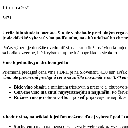
10. marca 2021
5471
Určite túto situáciu poznáte. Stojíte v obchode pred plným regá
je ale dôležité vyberať víno podľa toho, na akú udalosť ho chcet
Počas výberu je dôležité uvedomiť si, na akú príležitosť víno kupujem
sa hodia k zverine, iné k rybám a úplne iné napríklad k steakom.
Víno k jednotlivým druhom jedla:
Priemerná predajná cena vína s DPH je na Slovensku 4,30 eur, avšak
vína, ale priemerná predajná cena sa znížila maximálne na 3,70 e
Biele víno
obsahuje minimum trieslovín a preto je aj chuťovo 
Červené víno má chuť najvýraznejšiu a najplnšiu.
Po červen
Ružové víno
je dobrou voľbou, pokiaľ pripravujeme napríklad 
Vhodné vína, napríklad k jedlám môžeme ďalej vyberať podľa 
Suché vína
majú najmenší obsah zvyškového cukru. Vyznačujú