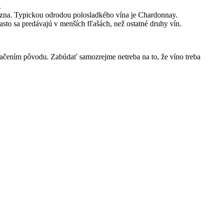
.
ozna. Typickou odrodou polosladkého vína je Chardonnay.
to sa predávajú v menších fľašách, než ostatné druhy vín.
čením pôvodu. Zabúdať samozrejme netreba na to, že víno treba