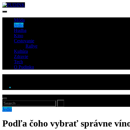
Móda
Jedlo
Hudba
Kino
Cestovanie
Rallye
Kultúra
Zdravie
Tech
O Pudinku
Jedlo
Podľa čoho vybrať správne vín