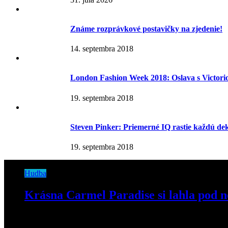
Známe rozprávkové postavičky na zjedenie!
14. septembra 2018
London Fashion Week 2018: Oslava s Victor
19. septembra 2018
Steven Pinker: Priemerné IQ rastie každú d
19. septembra 2018
Hudba
Krásna Carmel Paradise si lahla pod n
25. novembra 2019