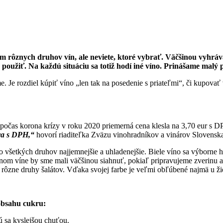
lom rôznych druhov vín, ale neviete, ktoré vybrať. Väčšinou vyhrá
e použiť. Na každú situáciu sa totiž hodí iné víno. Prinášame mal
e. Je rozdiel kúpiť víno „len tak na posedenie s priateľmi“, či kupova
 počas korona krízy v roku 2020 priemerná cena klesla na 3,70 eur s 
ura s DPH,“
hovorí riaditeľka Zväzu vinohradníkov a vinárov Slovensk
zo všetkých druhov najjemnejšie a uhladenejšie. Biele víno sa výborn
om víne by sme mali väčšinou siahnuť, pokiaľ pripravujeme zverinu a
rôzne druhy šalátov. Vďaka svojej farbe je veľmi obľúbené najmä u ži
obsahu cukru:
 sa kyslejšou chuťou.