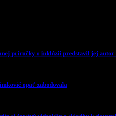
ej príručky o inklúzii predstavil jej auto
Šimkovič opäť zabodovala