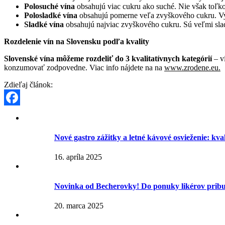
Polosuché vína
obsahujú viac cukru ako suché. Nie však toľko, 
Polosladké vína
obsahujú pomerne veľa zvyškového cukru. Vyz
Sladké vína
obsahujú najviac zvyškového cukru. Sú veľmi slad
Rozdelenie vín na Slovensku podľa kvality
Slovenské vína môžeme rozdeliť do 3 kvalitatívnych kategórií
– v
konzumovať zodpovedne. Viac info nájdete na na
www.zrodene.eu.
Zdieľaj článok:
Facebook
Nové gastro zážitky a letné kávové osvieženie: kv
16. apríla 2025
Novinka od Becherovky! Do ponuky likérov pribu
20. marca 2025