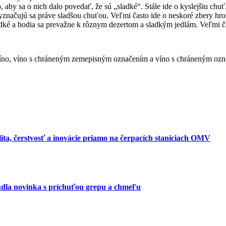
aby sa o nich dalo povedať, že sú „sladké“. Stále ide o kyslejšiu chuť
načujú sa práve sladšou chuťou. Veľmi často ide o neskoré zbery hr
ké a hodia sa prevažne k rôznym dezertom a sladkým jedlám. Veľmi čas
íno, víno s chráneným zemepisným označením a víno s chráneným ozna
alita, čerstvosť a inovácie priamo na čerpacích staniciach OMV
dla novinka s príchuťou grepu a chmeľu