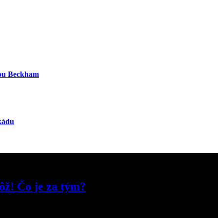
iou Beckham
ekádu
ôž! Čo je za tým?