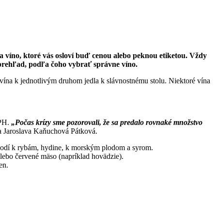
va víno, ktoré vás osloví buď cenou alebo peknou etiketou. Vždy
ý prehľad, podľa čoho vybrať správne víno.
ť vína k jednotlivým druhom jedla k slávnostnému stolu. Niektoré vína
DPH.
„Počas krízy sme pozorovali, že sa predalo rovnaké množstvo
a Jaroslava Kaňuchová Pátková.
e hodí k rybám, hydine, k morským plodom a syrom.
lebo červené mäso (napríklad hovädzie).
en.