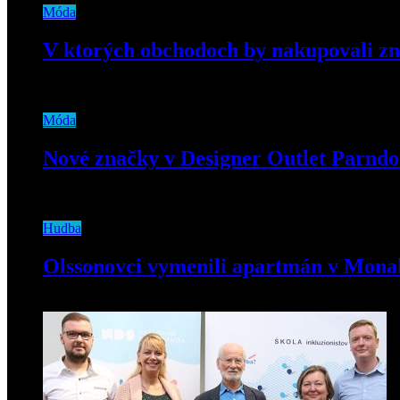
Móda
V ktorých obchodoch by nakupovali z
21. januára 2019
Móda
Nové značky v Designer Outlet Parndor
15. októbra 2020
Hudba
Olssonovci vymenili apartmán v Mon
22. septembra 2018