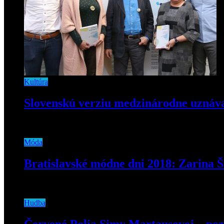
Kultúra
Slovenskú verziu medzinárodne uznávan
2. decembra 2019
Móda
Bratislavské módne dni 2018: Zarina 
2. októbra 2018
Hudba