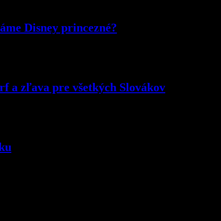
náme Disney princezné?
f a zľava pre všetkých Slovákov
aku