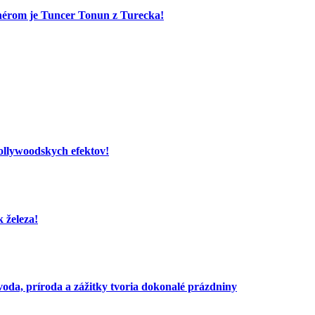
nérom je Tuncer Tonun z Turecka!
hollywoodskych efektov!
 železa!
voda, príroda a zážitky tvoria dokonalé prázdniny