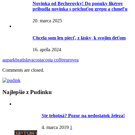
Novinka od Becherovky! Do ponuky likérov
pribudla novinka s príchuťou grepu a chmeľu
20. marca 2025
Chcela som len piecť, z lásky k svojim deťom
16. apríla 2024
aupark
bratislava
costa
costa coffe
eurovea
Comments are closed.
Najlepšie z Pudinku
Ste tehotná? Pozor na nedostatok železa!
4. marca 2019
1