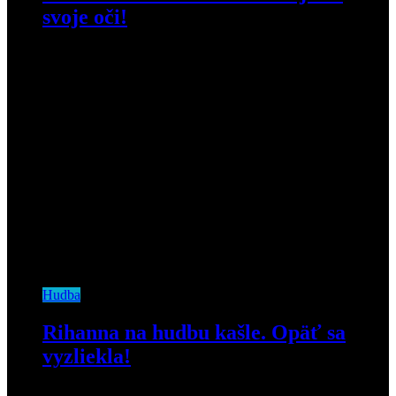
svoje oči!
16. februára 2019
Hudba
Rihanna na hudbu kašle. Opäť sa
vyzliekla!
5. mája 2020