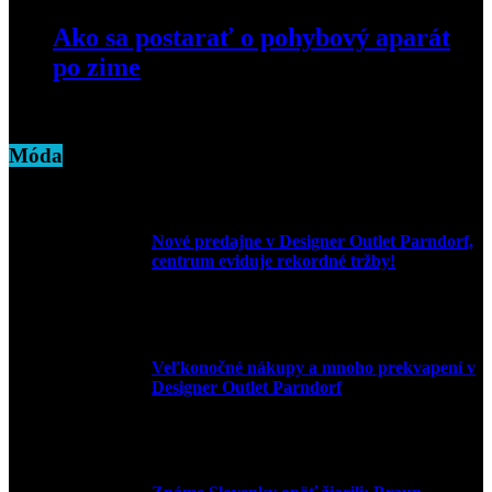
Ako sa postarať o pohybový aparát
po zime
11. marca 2026
Móda
Nové predajne v Designer Outlet Parndorf,
centrum eviduje rekordné tržby!
3. mája 2026
Veľkonočné nákupy a mnoho prekvapení v
Designer Outlet Parndorf
30. marca 2026