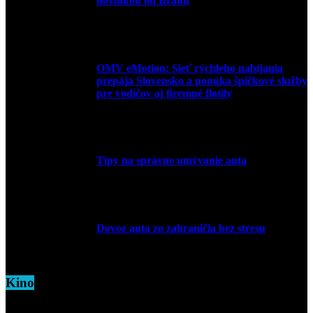
novinkou od Braun
27. mája 2026
OMV eMotion: Sieť rýchleho nabíjania
prepája Slovensko a ponúka špičkové služby
pre vodičov aj firemné flotily
1. apríla 2026
Tipy na správne umývanie auta
5. marca 2026
Dovoz auta zo zahraničia bez stresu
5. marca 2026
Kino