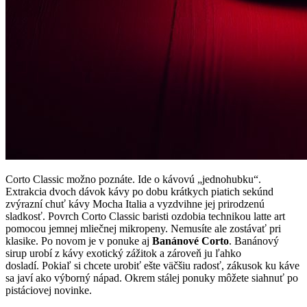
Corto Classic možno poznáte. Ide o kávovú „jednohubku“.
Extrakcia dvoch dávok kávy po dobu krátkych piatich sekúnd
zvýrazní chuť kávy Mocha Italia a vyzdvihne jej prirodzenú
sladkosť. Povrch Corto Classic baristi ozdobia technikou latte art
pomocou jemnej mliečnej mikropeny. Nemusíte ale zostávať pri
klasike. Po novom je v ponuke aj
Banánové Corto
. Banánový
sirup urobí z kávy exotický zážitok a zároveň ju ľahko
dosladí. Pokiaľ si chcete urobiť ešte väčšiu radosť, zákusok ku káve
sa javí ako výborný nápad. Okrem stálej ponuky môžete siahnuť po
pistáciovej novinke.