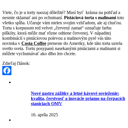
Viete, čo je u torty naozaj dôležité? Musí byť krásna na pohľad a
nesmie sklamať ani po ochutnaní.
Pistáciová torta s malinami
toto
všetko spĺňa. Učaruje vám nielen svojim vzhľadom, ale aj chuťou.
Torta s korpusom red velvet „červený zamat“ označuje farbu
piškóty, ktorá môže mať rôzne odtiene červenej. V nápaditej
kombinácií s pistáciovou polevou a malinovým pyré vás táto
novinka v
Costa Coffee
prenesie do Ameriky, kde táto torta uzrela
svetlo sveta. Tortu posypanú nasekanými pistáciami a malinami si
môžete vychutnávať ako dlho len chcete.
Zdieľaj článok:
Facebook
Nové gastro zážitky a letné kávové osvieženie:
kvalita, čerstvosť a inovácie priamo na čerpacích
staniciach OMV
16. apríla 2025