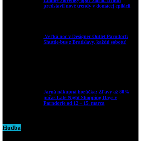
Známe Slovenky opäť žiarili: Braun
predstavil nové trendy v domácej epilácii
2. júna 2025
Veľká noc v Designer Outlet Parndorf:
Shuttle-bus z Bratislavy, každú sobotu!
16. apríla 2025
Jarná nákupná horúčka: Zľavy až 80%
počas Late Night Shopping Days v
Parndorfe od 12 – 15. marca
7. marca 2025
Hudba