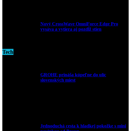
3. decembra 2024
Nový CrossWave OmniForce Edge Pro
vysáva a vytiera aj pozdĺž stien
16. novembra 2024
Tech
GROHE prináša kúpeľne do ulíc
slovenských miest
10. júla 2026
Jednoduchá cesta k hladkej pokožke s mini