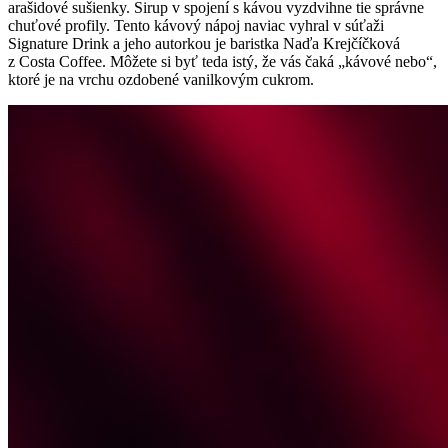
arašidové sušienky. Sirup v spojení s kávou vyzdvihne tie správne
chuťové profily. Tento kávový nápoj naviac vyhral v súťaži
Signature Drink a jeho autorkou je baristka Naďa Krejčíčková
z Costa Coffee. Môžete si byť teda istý, že vás čaká „kávové nebo“,
ktoré je na vrchu ozdobené vanilkovým cukrom.