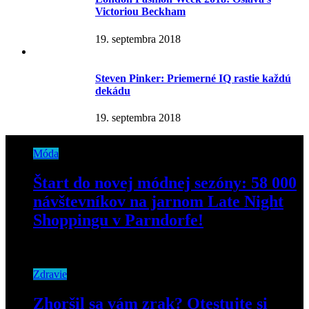
Victoriou Beckham
19. septembra 2018
Steven Pinker: Priemerné IQ rastie každú
dekádu
19. septembra 2018
Móda
Štart do novej módnej sezóny: 58 000
návštevníkov na jarnom Late Night
Shoppingu v Parndorfe!
26. marca 2019
Zdravie
Zhoršil sa vám zrak? Otestujte si