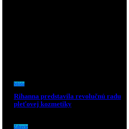
14. januára 2021
Móda
Rihanna predstavila revolučnú radu
pleťovej kozmetiky
8. septembra 2020
Zdravie