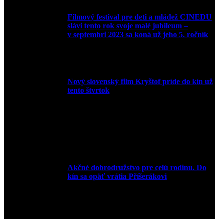
Filmový festival pre deti a mládež CINEDU
slávi tento rok svoje malé jubileum –
v septembri 2023 sa koná už jeho 5. ročník
10. augusta 2023
Nový slovenský film Kryštof príde do kín už
tento štvrtok
20. apríla 2022
Akčné dobrodružstvo pre celú rodinu. Do
kín sa opäť vrátia Příšerákovi
15. marca 2022