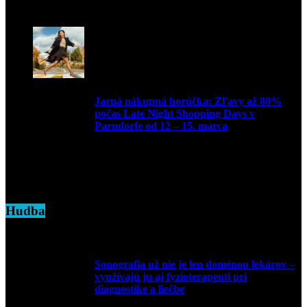
16. apríla 2025
Jarná nákupná horúčka: Zľavy až 80%
počas Late Night Shopping Days v
Parndorfe od 12 – 15. marca
7. marca 2025
Hudba
Sonografia už nie je len doménou lekárov –
využívajú ju aj fyzioterapeuti pri
diagnostike a liečbe