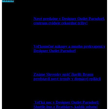
Nové predajne v Designer Outlet Parndorf,
centrum eviduje rekordné tržby!
3. mája 2026
Veľkonočné nákupy a mnoho prekvapení v
Designer Outlet Parndorf
30. marca 2026
Známe Slovenky opäť žiarili: Braun
predstavil nové trendy v domácej epilácii
2. júna 2025
Veľká noc v Designer Outlet Parndorf:
Shuttle-bus z Bratislavy, každú sobotu!