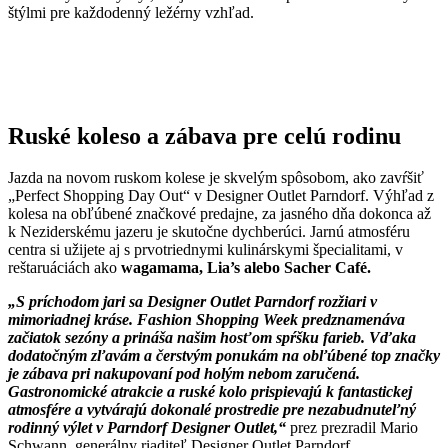
štýlmi pre každodenný ležérny vzhľad.
Ruské koleso a zábava pre celú rodinu
Jazda na novom ruskom kolese je skvelým spôsobom, ako zavŕšiť
„Perfect Shopping Day Out“ v Designer Outlet Parndorf. Výhľad z
kolesa na obľúbené značkové predajne, za jasného dňa dokonca až
k Neziderskému jazeru je skutočne dychberúci. Jarnú atmosféru
centra si užijete aj s prvotriednymi kulinárskymi špecialitami, v
reštaruáciách ako
wagamama, Lia’s alebo Sacher Café.
„S príchodom jari sa Designer Outlet Parndorf rozžiari v
mimoriadnej kráse. Fashion Shopping Week predznamenáva
začiatok sezóny a prináša našim hosťom spŕšku farieb. Vďaka
dodatočným zľavám a čerstvým ponukám na obľúbené top značky
je zábava pri nakupovaní pod holým nebom zaručená.
Gastronomické atrakcie a ruské kolo prispievajú k fantastickej
atmosfére a vytvárajú dokonalé prostredie pre nezabudnuteľný
rodinný výlet v Parndorf Designer Outlet,“
prez prezradil Mario
Schwann, generálny riaditeľ Designer Outlet Parndorf.