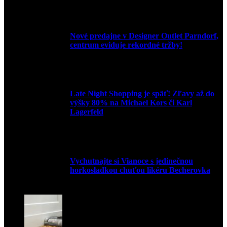
9. júla 2026
Nové predajne v Designer Outlet Parndorf,
centrum eviduje rekordné tržby!
3. mája 2026
Late Night Shopping je späť! Zľavy až do
výšky 80% na Michael Kors či Karl
Lagerfeld
9. marca 2026
Vychutnajte si Vianoce s jedinečnou
horkosladkou chuťou likéru Becherovka
3. decembra 2024