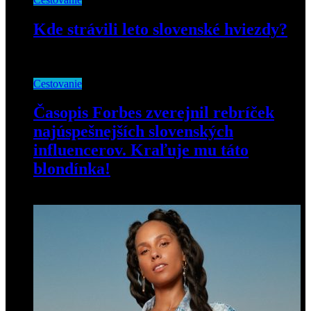
Kde strávili leto slovenské hviezdy?
20. septembra 2018
Cestovanie
Časopis Forbes zverejnil rebríček
najúspešnejších slovenských
influencerov. Kraľuje mu táto
blondínka!
6. augusta 2020