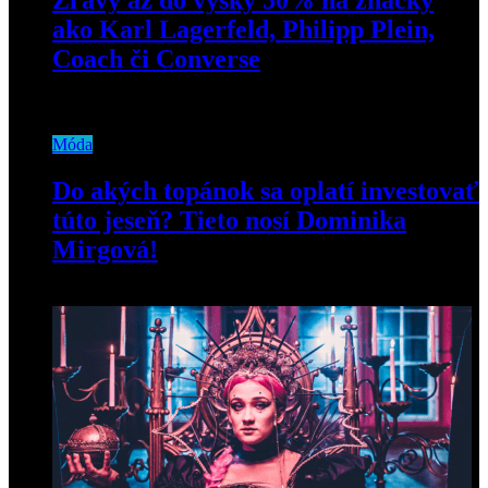
ako Karl Lagerfeld, Philipp Plein,
Coach či Converse
25. júla 2024
Móda
Do akých topánok sa oplatí investovať
túto jeseň? Tieto nosí Dominika
Mirgová!
20. októbra 2021