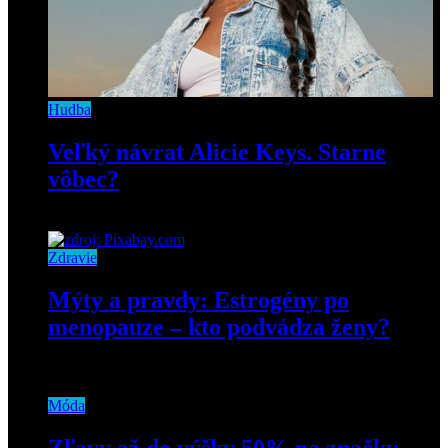
Hudba
Veľký návrat Alicie Keys. Starne
vôbec?
24. septembra 2020
Zdravie
Mýty a pravdy: Estrogény po
menopauze – kto podvádza ženy?
30. novembra 2018
Móda
Zľavy až do výšky 50% na značky