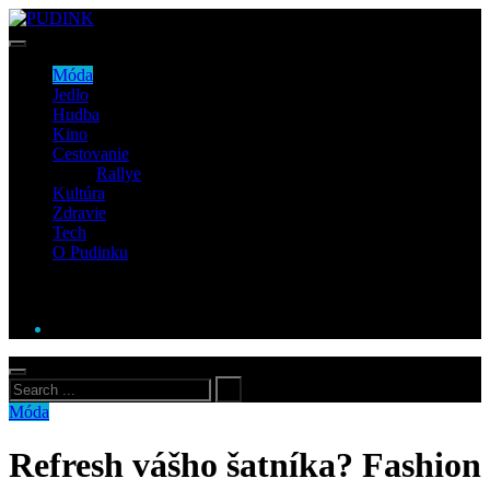
Móda
Jedlo
Hudba
Kino
Cestovanie
Rallye
Kultúra
Zdravie
Tech
O Pudinku
Móda
Refresh vášho šatníka? Fashion