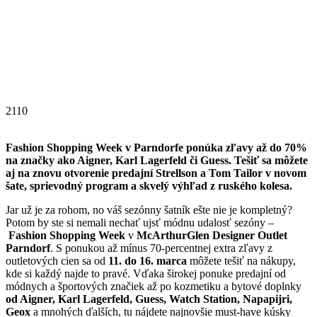
2110
Fashion Shopping Week v Parndorfe ponúka zľavy až do 70%
na značky ako Aigner, Karl Lagerfeld či Guess. Tešiť sa môžete
aj na znovu otvorenie predajní Strellson a Tom Tailor v novom
šate, sprievodný program a skvelý výhľad z ruského kolesa.
Jar už je za rohom, no váš sezónny šatník ešte nie je kompletný?
Potom by ste si nemali nechať ujsť módnu udalosť sezóny –
Fashion Shopping Week
v
McArthurGlen Designer Outlet
Parndorf
. S ponukou až mínus 70-percentnej extra zľavy z
outletových cien sa od
11. do 16. marca
môžete tešiť na nákupy,
kde si každý najde to pravé. Vďaka širokej ponuke predajní od
módnych a športových značiek až po kozmetiku a bytové doplnky
od Aigner, Karl Lagerfeld, Guess, Watch Station, Napapijri,
Geox
a mnohých ďalších, tu nájdete najnovšie must-have kúsky