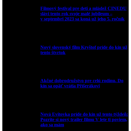
Filmový festival pre deti a mládež CINEDU
slávi tento rok svoje malé jubileum –
v septembri 2023 sa koná už jeho 5. ročník
10. augusta 2023
Nový slovenský film Kryštof príde do kín už
tento štvrtok
20. apríla 2022
Akčné dobrodružstvo pre celú rodinu. Do
kín sa opäť vrátia Příšerákovi
15. marca 2022
Nová Evitovka príde do kín už tento týždeň:
Pozrite si nový trailer filmu V lete ti poviem,
ako sa mám