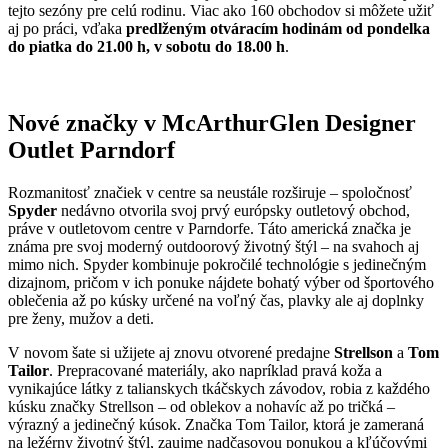
tejto sezóny pre celú rodinu. Viac ako 160 obchodov si môžete užiť
aj po práci, vďaka
predlženým otváracím hodinám od pondelka
do piatka do 21.00 h, v sobotu do 18.00 h
.
Nové značky v
McArthurGlen Designer
Outlet Parndorf
Rozmanitosť značiek v centre sa neustále rozširuje – spoločnosť
Spyder
nedávno otvorila svoj prvý európsky outletový obchod,
práve v outletovom centre v Parndorfe. Táto americká značka je
známa pre svoj moderný outdoorový životný štýl – na svahoch aj
mimo nich. Spyder kombinuje pokročilé technológie s jedinečným
dizajnom, pričom v ich ponuke nájdete bohatý výber od športového
oblečenia až po kúsky určené na voľný čas, plavky ale aj doplnky
pre ženy, mužov a deti.
V novom šate si užijete aj znovu otvorené predajne
Strellson
a
Tom
Tailor
. Prepracované materiály, ako napríklad pravá koža a
vynikajúce látky z talianskych tkáčskych závodov, robia z každého
kúsku značky Strellson – od oblekov a nohavíc až po tričká –
výrazný a jedinečný kúsok. Značka Tom Tailor, ktorá je zameraná
na ležérny životný štýl, zaujme nadčasovou ponukou a kľúčovými