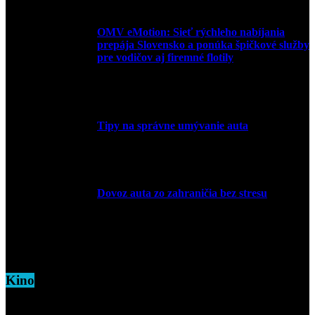
OMV eMotion: Sieť rýchleho nabíjania
prepája Slovensko a ponúka špičkové služby
pre vodičov aj firemné flotily
1. apríla 2026
Tipy na správne umývanie auta
5. marca 2026
Dovoz auta zo zahraničia bez stresu
5. marca 2026
Kino