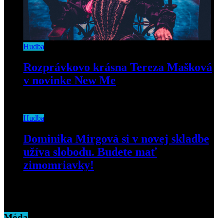
Hudba
Rozprávkovo krásna Tereza Mašková
v novinke New Me
19. novembra 2018
Hudba
Dominika Mirgová si v novej skladbe
užíva slobodu. Budete mať
zimomriavky!
3. júna 2020
Móda