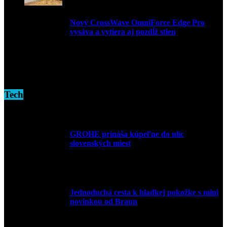
Nový CrossWave OmniForce Edge Pro
vysáva a vytiera aj pozdĺž stien
16. novembra 2024
Tech
GROHE prináša kúpeľne do ulíc
slovenských miest
10. júla 2026
Jednoduchá cesta k hladkej pokožke s mini
novinkou od Braun
27. mája 2026