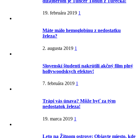
dizajnérom je Tuncer Tonun z Turecka!
19. februára 2019
1
Máte málo hemoglobínu z nedostatku
železa?
2. augusta 2019
1
Slovenskí študenti nakrútili akčný film plný
hollywoodskych efektov!
7. februára 2019
1
Trápi vás únava? Môže byť za tým
nedostatok železa!
19. marca 2019
1
Leto na Žitnom ostrove: Objavte miesto, kde