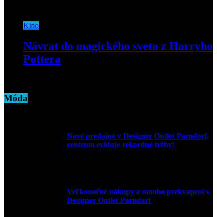
15. decembra 2023
Kino
Návrat do magického sveta z Harryho
Pottera
8. novembra 2018
Móda
Nové predajne v Designer Outlet Parndorf,
centrum eviduje rekordné tržby!
3. mája 2026
Veľkonočné nákupy a mnoho prekvapení v
Designer Outlet Parndorf