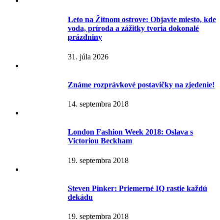
Leto na Žitnom ostrove: Objavte miesto, kde
voda, príroda a zážitky tvoria dokonalé
prázdniny
31. júla 2026
Známe rozprávkové postavičky na zjedenie!
14. septembra 2018
London Fashion Week 2018: Oslava s
Victoriou Beckham
19. septembra 2018
Steven Pinker: Priemerné IQ rastie každú
dekádu
19. septembra 2018