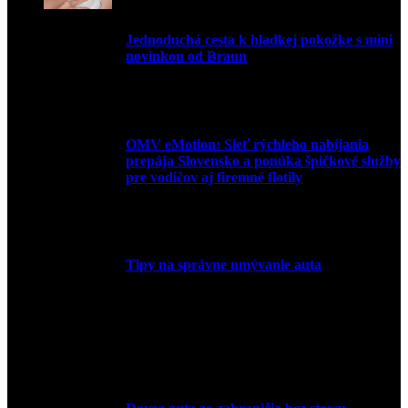
Jednoduchá cesta k hladkej pokožke s mini
novinkou od Braun
27. mája 2026
OMV eMotion: Sieť rýchleho nabíjania
prepája Slovensko a ponúka špičkové služby
pre vodičov aj firemné flotily
1. apríla 2026
Tipy na správne umývanie auta
5. marca 2026