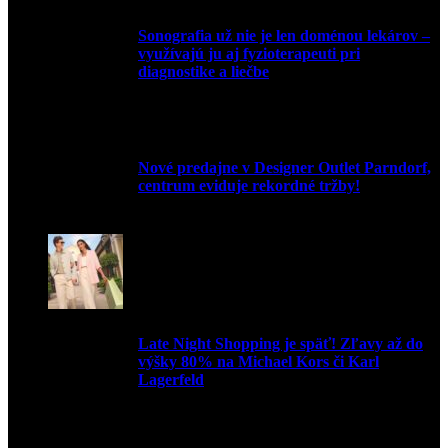
Sonografia už nie je len doménou lekárov –
využívajú ju aj fyzioterapeuti pri
diagnostike a liečbe
9. júla 2026
Nové predajne v Designer Outlet Parndorf,
centrum eviduje rekordné tržby!
3. mája 2026
Late Night Shopping je späť! Zľavy až do
výšky 80% na Michael Kors či Karl
Lagerfeld
9. marca 2026