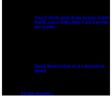
15. marca 2022
Nová Evitovka príde do kín už tento týždeň:
Pozrite si nový trailer filmu V lete ti poviem,
ako sa mám
14. februára 2022
Matrix Resurrections už aj v slovenských
kinách
27. januára 2022
2018 © Ej kej ej sme Pudink.
Chceš reklamu? My sme
pripravení
Píš nám okamžite....