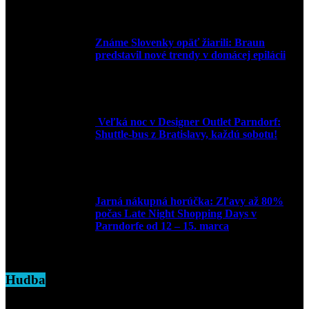
30. marca 2026
Známe Slovenky opäť žiarili: Braun
predstavil nové trendy v domácej epilácii
2. júna 2025
Veľká noc v Designer Outlet Parndorf:
Shuttle-bus z Bratislavy, každú sobotu!
16. apríla 2025
Jarná nákupná horúčka: Zľavy až 80%
počas Late Night Shopping Days v
Parndorfe od 12 – 15. marca
7. marca 2025
Hudba