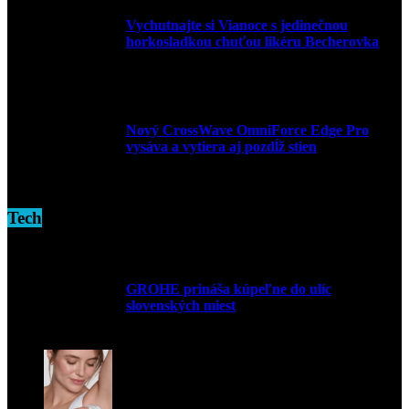
Vychutnajte si Vianoce s jedinečnou
horkosladkou chuťou likéru Becherovka
3. decembra 2024
Nový CrossWave OmniForce Edge Pro
vysáva a vytiera aj pozdĺž stien
16. novembra 2024
Tech
GROHE prináša kúpeľne do ulíc
slovenských miest
10. júla 2026