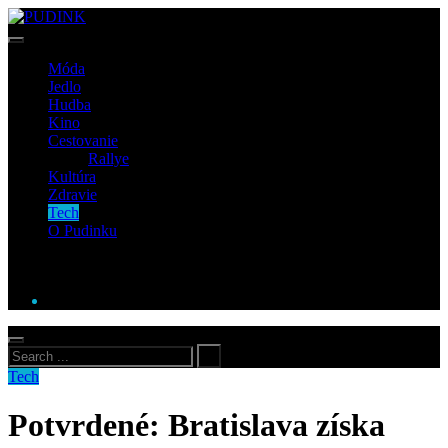
Móda
Jedlo
Hudba
Kino
Cestovanie
Rallye
Kultúra
Zdravie
Tech
O Pudinku
Tech
Potvrdené: Bratislava získa