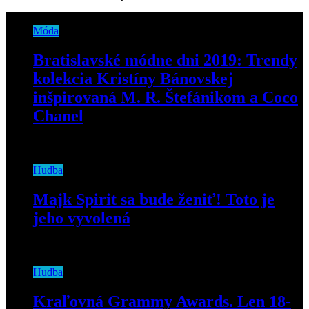
Móda
Bratislavské módne dni 2019: Trendy
kolekcia Kristíny Bánovskej
inšpirovaná M. R. Štefánikom a Coco
Chanel
20. septembra 2019
Hudba
Majk Spirit sa bude ženiť! Toto je
jeho vyvolená
20. januára 2020
Hudba
Kraľovná Grammy Awards. Len 18-