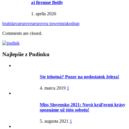
aj firemné flotily
1. apríla 2026
bratislava
eurovea
eurovea tower
mrakodrap
Comments are closed.
Najlepšie z Pudinku
Ste tehotná? Pozor na nedostatok železa!
4. marca 2019
1
Miss Slovensko 2021: Novú kráľovnú krásy
spoznáme už túto sobotu!
5. augusta 2021
1