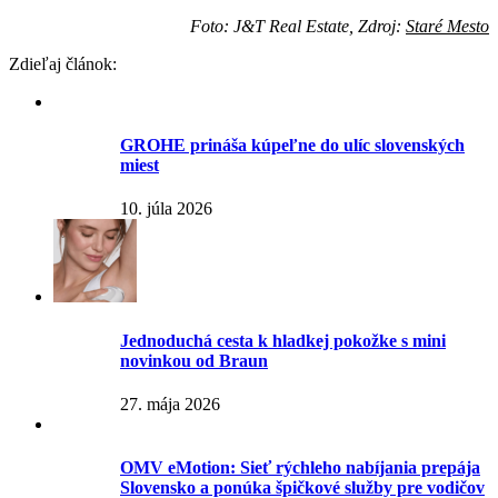
Foto: J&T Real Estate, Zdroj:
Staré Mesto
Zdieľaj článok:
GROHE prináša kúpeľne do ulíc slovenských
miest
10. júla 2026
Jednoduchá cesta k hladkej pokožke s mini
novinkou od Braun
27. mája 2026
OMV eMotion: Sieť rýchleho nabíjania prepája
Slovensko a ponúka špičkové služby pre vodičov