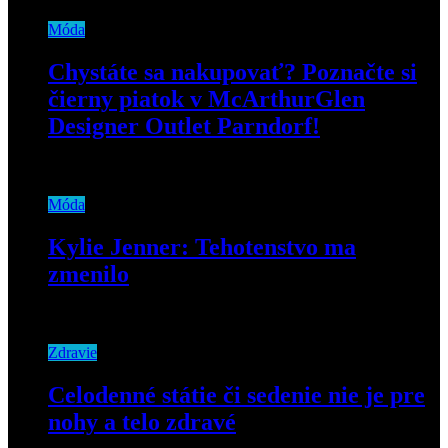
Móda
Chystáte sa nakupovať? Poznačte si
čierny piatok v McArthurGlen
Designer Outlet Parndorf!
15. novembra 2019
Móda
Kylie Jenner: Tehotenstvo ma
zmenilo
14. septembra 2018
Zdravie
Celodenné státie či sedenie nie je pre
nohy a telo zdravé