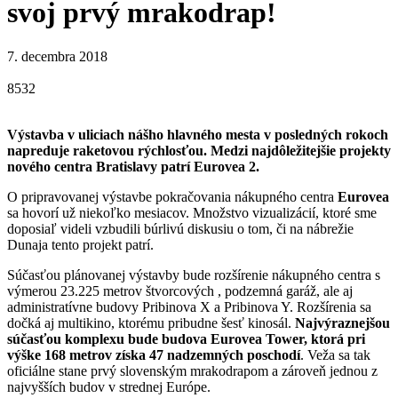
svoj prvý mrakodrap!
7. decembra 2018
8532
Výstavba v uliciach nášho hlavného mesta v posledných rokoch
napreduje raketovou rýchlosťou. Medzi najdôležitejšie projekty
nového centra Bratislavy patrí Eurovea 2.
O pripravovanej výstavbe pokračovania nákupného centra
Eurovea
sa hovorí už niekoľko mesiacov. Množstvo vizualizácií, ktoré sme
doposiaľ videli vzbudili búrlivú diskusiu o tom, či na nábrežie
Dunaja tento projekt patrí.
Súčasťou plánovanej výstavby bude rozšírenie nákupného centra s
výmerou 23.225 metrov štvorcových , podzemná garáž, ale aj
administratívne budovy Pribinova X a Pribinova Y. Rozšírenia sa
dočká aj multikino, ktorému pribudne šesť kinosál.
Najvýraznejšou
súčasťou komplexu bude budova Eurovea Tower, ktorá pri
výške 168 metrov získa 47 nadzemných poschodí
. Veža sa tak
oficiálne stane prvý slovenským mrakodrapom a zároveň jednou z
najvyšších budov v strednej Európe.