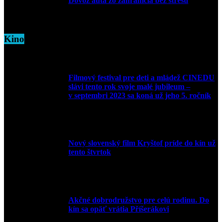
Dovoz auta zo zahraničia bez stresu
5. marca 2026
Kino
Filmový festival pre deti a mládež CINEDU
slávi tento rok svoje malé jubileum –
v septembri 2023 sa koná už jeho 5. ročník
10. augusta 2023
Nový slovenský film Kryštof príde do kín už
tento štvrtok
20. apríla 2022
Akčné dobrodružstvo pre celú rodinu. Do
kín sa opäť vrátia Příšerákovi