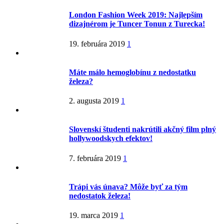
London Fashion Week 2019: Najlepším
dizajnérom je Tuncer Tonun z Turecka!
19. februára 2019
1
Máte málo hemoglobínu z nedostatku
železa?
2. augusta 2019
1
Slovenskí študenti nakrútili akčný film plný
hollywoodskych efektov!
7. februára 2019
1
Trápi vás únava? Môže byť za tým
nedostatok železa!
19. marca 2019
1