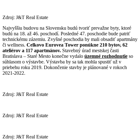
Zdroj: J&T Real Estate
Najvyššiu budovu na Slovensku budú tvoriť prevažne byty, ktoré
budú na 18. až 46. poschodí. Posledné 47. poschodie bude patriť
technickému zázemiu. Zvyšné poschodia by mali obsadiť apartmány
či wellness.
Celkovo Eurovea Tower ponúkne 210 bytov, 62
ateliérov a 117 apartmánov.
Stavebný úrad mestskej časti
Bratislava – Staré Mesto konečne vydalo
územné rozhodnutie
so
súhlasom o výstavbe. Výstavba by sa tak mohla spustiť už v
priebehu roku 2019. Dokončenie stavby je plánované v rokoch
2021-2022.
Zdroj: J&T Real Estate
Zdroj: J&T Real Estate
Zdroj: J&T Real Estate