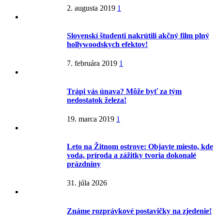
2. augusta 2019
1
Slovenskí študenti nakrútili akčný film plný
hollywoodskych efektov!
7. februára 2019
1
Trápi vás únava? Môže byť za tým
nedostatok železa!
19. marca 2019
1
Leto na Žitnom ostrove: Objavte miesto, kde
voda, príroda a zážitky tvoria dokonalé
prázdniny
31. júla 2026
Známe rozprávkové postavičky na zjedenie!