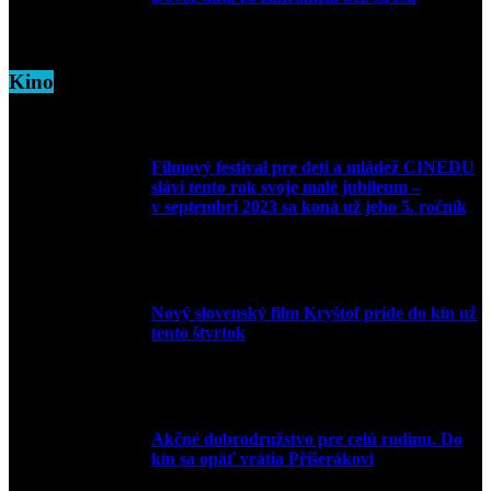
5. marca 2026
Kino
Filmový festival pre deti a mládež CINEDU
slávi tento rok svoje malé jubileum –
v septembri 2023 sa koná už jeho 5. ročník
10. augusta 2023
Nový slovenský film Kryštof príde do kín už
tento štvrtok
20. apríla 2022
Akčné dobrodružstvo pre celú rodinu. Do
kín sa opäť vrátia Příšerákovi