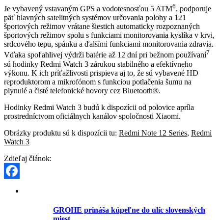
6
Je vybavený vstavaným GPS a vodotesnosťou 5 ATM
, podporuje
päť hlavných satelitných systémov určovania polohy a 121
športových režimov vrátane šiestich automaticky rozpoznaných
športových režimov spolu s funkciami monitorovania kyslíka v krvi,
srdcového tepu, spánku a ďalšími funkciami monitorovania zdravia.
7
Vďaka spoľahlivej výdrži batérie až 12 dní pri bežnom používaní
sú hodinky Redmi Watch 3 zárukou stabilného a efektívneho
výkonu. K ich príťažlivosti prispieva aj to, že sú vybavené HD
reproduktorom a mikrofónom s funkciou potlačenia šumu na
plynulé a čisté telefonické hovory cez Bluetooth®.
Hodinky Redmi Watch 3 budú k dispozícii od polovice apríla
prostredníctvom oficiálnych kanálov spoločnosti Xiaomi.
Obrázky produktu sú k dispozícii tu:
Redmi Note 12 Series
,
Redmi
Watch 3
Zdieľaj článok:
Facebook
GROHE prináša kúpeľne do ulíc slovenských
miest