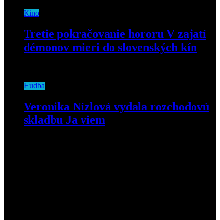
Kino
Tretie pokračovanie hororu V zajatí
démonov mieri do slovenských kín
3. júna 2021
Hudba
Veronika Nízlová vydala rozchodovú
skladbu Ja viem
25. mája 2022