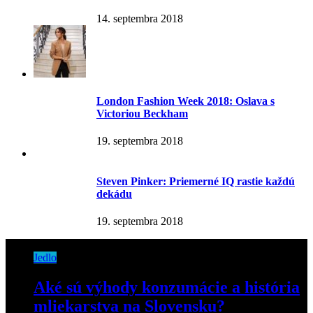
14. septembra 2018
London Fashion Week 2018: Oslava s
Victoriou Beckham
19. septembra 2018
Steven Pinker: Priemerné IQ rastie každú
dekádu
19. septembra 2018
Jedlo
Aké sú výhody konzumácie a história
mliekarstva na Slovensku?