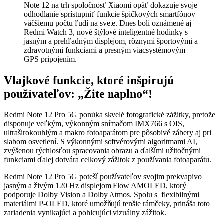
Note 12 na trh spoločnosť Xiaomi opäť dokazuje svoje
odhodlanie sprístupniť funkcie špičkových smartfónov
väčšiemu počtu ľudí na svete. Dnes boli oznámené aj
Redmi Watch 3, nové štýlové inteligentné hodinky s
jasným a prehľadným displejom, rôznymi športovými a
zdravotnými funkciami a presným viacsystémovým
GPS pripojením.
Vlajkové funkcie, ktoré inšpirujú
používateľov: „Žite naplno“!
Redmi Note 12 Pro 5G ponúka skvelé fotografické zážitky, pretože
disponuje veľkým, výkonným snímačom IMX766 s OIS,
ultraširokouhlým a makro fotoaparátom pre pôsobivé zábery aj pri
slabom osvetlení. S výkonnými softvérovými algoritmami AI,
zvýšenou rýchlosťou spracovania obrazu a ďalšími užitočnými
funkciami ďalej dotvára celkový zážitok z používania fotoaparátu.
Redmi Note 12 Pro 5G poteší používateľov svojim prekvapivo
jasným a živým 120 Hz displejom Flow AMOLED, ktorý
podporuje Dolby Vision a Dolby Atmos. Spolu s flexibilnými
materiálmi P-OLED, ktoré umožňujú tenšie rámčeky, prináša toto
zariadenia vynikajúci a pohlcujúci vizuálny zážitok.