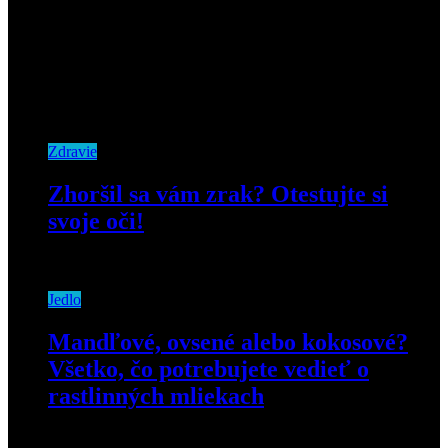
Zdravie
Zhoršil sa vám zrak? Otestujte si
svoje oči!
16. februára 2019
Jedlo
Mandľové, ovsené alebo kokosové?
Všetko, čo potrebujete vedieť o
rastlinných mliekach
19. novembra 2020