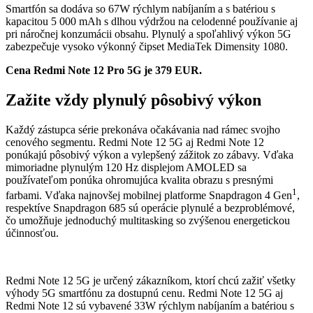
Smartfón sa dodáva so 67W rýchlym nabíjaním a s batériou s
kapacitou 5 000 mAh s dlhou výdržou na celodenné používanie aj
pri náročnej konzumácii obsahu. Plynulý a spoľahlivý výkon 5G
zabezpečuje vysoko výkonný čipset MediaTek Dimensity 1080.
Cena Redmi Note 12 Pro 5G je 379 EUR.
Zažite vždy plynulý pôsobivý výkon
Každý zástupca série prekonáva očakávania nad rámec svojho
cenového segmentu. Redmi Note 12 5G aj Redmi Note 12
ponúkajú pôsobivý výkon a vylepšený zážitok zo zábavy. Vďaka
mimoriadne plynulým 120 Hz displejom AMOLED sa
používateľom ponúka ohromujúca kvalita obrazu s presnými
1
farbami. Vďaka najnovšej mobilnej platforme Snapdragon 4 Gen
,
respektíve Snapdragon 685 sú operácie plynulé a bezproblémové,
čo umožňuje jednoduchý multitasking so zvýšenou energetickou
účinnosťou.
Redmi Note 12 5G je určený zákazníkom, ktorí chcú zažiť všetky
výhody 5G smartfónu za dostupnú cenu. Redmi Note 12 5G aj
Redmi Note 12 sú vybavené 33W rýchlym nabíjaním a batériou s