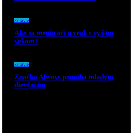
31. mája 2021
Zdravie
Ako sa menia oči a zrak s vyšším
vekom?
21. mája 2019
Zdravie
Značka Always pomáha mladým
dievčatám
19. marca 2022