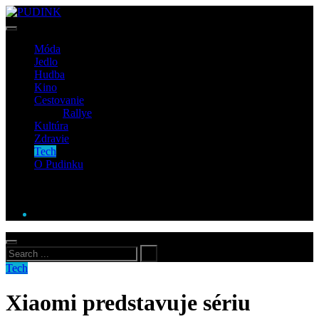
Móda
Jedlo
Hudba
Kino
Cestovanie
Rallye
Kultúra
Zdravie
Tech
O Pudinku
Tech
Xiaomi predstavuje sériu