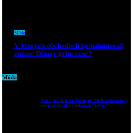
Móda
V ktorých obchodoch by nakupovali
známe Disney princezné?
21. januára 2019
Móda
Nové predajne v Designer Outlet Parndorf,
centrum eviduje rekordné tržby!
3. mája 2026