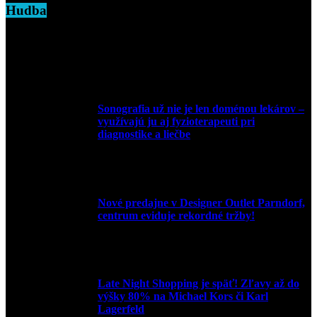
Hudba
Sonografia už nie je len doménou lekárov –
využívajú ju aj fyzioterapeuti pri
diagnostike a liečbe
9. júla 2026
Nové predajne v Designer Outlet Parndorf,
centrum eviduje rekordné tržby!
3. mája 2026
Late Night Shopping je späť! Zľavy až do
výšky 80% na Michael Kors či Karl
Lagerfeld