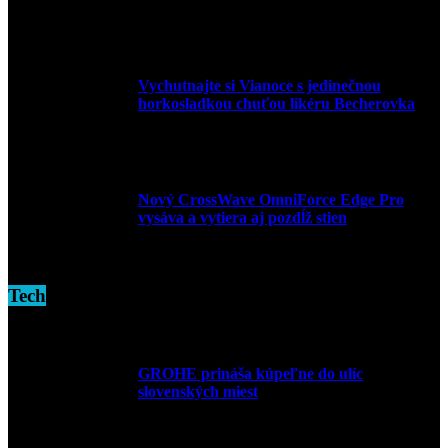
9. marca 2026
Vychutnajte si Vianoce s jedinečnou
horkosladkou chuťou likéru Becherovka
3. decembra 2024
Nový CrossWave OmniForce Edge Pro
vysáva a vytiera aj pozdĺž stien
16. novembra 2024
Tech
GROHE prináša kúpeľne do ulíc
slovenských miest
10. júla 2026