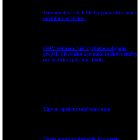
Jednoduchá cesta k hladkej pokožke s mini
novinkou od Braun
27. mája 2026
OMV eMotion: Sieť rýchleho nabíjania
prepája Slovensko a ponúka špičkové služby
pre vodičov aj firemné flotily
1. apríla 2026
Tipy na správne umývanie auta
5. marca 2026
Dovoz auta zo zahraničia bez stresu