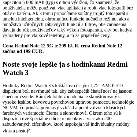
kapacitou 5 000 mAh (typ) s dlhou výdržou, čo znamená, že
používatelia môžu používať viac aplikácií a robiť viac fotografií bez
obáv o batériu. Ak k tomu pripočítame solídny trojitý fotoaparát s
umelou inteligenciou, ohromujúcu funkciu nočného režimu, ako aj
množstvo užitočných zábavných funkcií a filtrov, obe zariadenia
dávajú do rúk používateľov taký výkon fotoaparátu, aký bol kedysi
vyhradený pre vlajkové telefóny, a to za prijateľné ceny.
Cena Redmi Note 12 5G je 299 EUR, cena Redmi Note 12
začína od 199 EUR.
Noste svoje lepšie ja s hodinkami Redmi
Watch 3
Hodinky Redmi Watch 3 s krištáľovo čistým 1,75“ AMOLED
displejom boli navrhnuté tak, aby zabezpečili čitateľnosť na jasnom
slnečnom svetle. Rámček tohto zariadenia je skonštruovaný s
vysoko lesklou kovovou povrchovou úpravou pomocou technológie
NCVM, čo prináša prémiový vzhľad a pocit v dvoch klasických
farebných variantoch: Čierna a slonovinová. Okrem toho sú k
dispozícii dve špeciálne edície remienkov a viac ako 200
zabudovaných ciferníkov, ktoré uspokoja váš individuálny módny
5
vkus a postoj
.