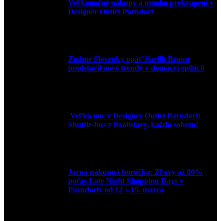
Veľkonočné nákupy a mnoho prekvapení v
Designer Outlet Parndorf
30. marca 2026
Známe Slovenky opäť žiarili: Braun
predstavil nové trendy v domácej epilácii
2. júna 2025
Veľká noc v Designer Outlet Parndorf:
Shuttle-bus z Bratislavy, každú sobotu!
16. apríla 2025
Jarná nákupná horúčka: Zľavy až 80%
počas Late Night Shopping Days v
Parndorfe od 12 – 15. marca
7. marca 2025