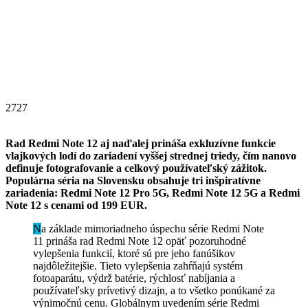
2727
Rad Redmi Note 12 aj naďalej prináša exkluzívne funkcie
vlajkových lodí do zariadení vyššej strednej triedy, čím nanovo
definuje fotografovanie a celkový používateľský zážitok.
Populárna séria na Slovensku obsahuje tri inšpiratívne
zariadenia: Redmi Note 12 Pro 5G, Redmi Note 12 5G a Redmi
Note 12 s cenami od 199 EUR.
Na základe mimoriadneho úspechu série Redmi Note
11 prináša rad Redmi Note 12 opäť pozoruhodné
vylepšenia funkcií, ktoré sú pre jeho fanúšikov
najdôležitejšie. Tieto vylepšenia zahŕňajú systém
fotoaparátu, výdrž batérie, rýchlosť nabíjania a
používateľsky prívetivý dizajn, a to všetko ponúkané za
výnimočnú cenu. Globálnym uvedením série Redmi