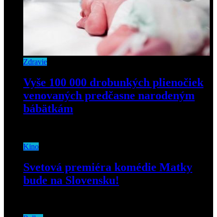
Zdravie
Vyše 100 000 drobunkých plienočiek
venovaných predčasne narodeným
bábätkám
17. novembra 2020
Kino
Svetová premiéra komédie Matky
bude na Slovensku!
10. decembra 2020