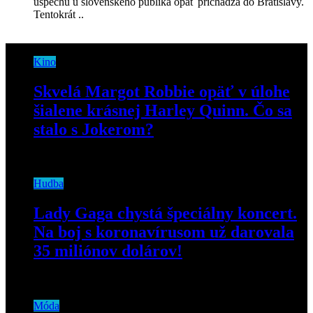
úspechu u slovenského publika opäť prichádza do Bratislavy.
Tentokrát ..
Kino
Skvelá Margot Robbie opäť v úlohe
šialene krásnej Harley Quinn. Čo sa
stalo s Jokerom?
6. februára 2020
Hudba
Lady Gaga chystá špeciálny koncert.
Na boj s koronavírusom už darovala
35 miliónov dolárov!
8. apríla 2020
Móda