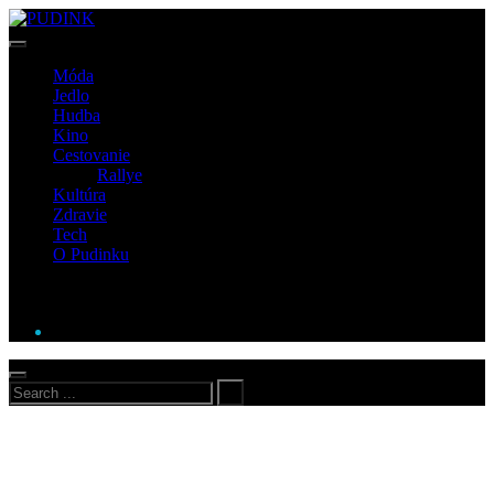
Móda
Jedlo
Hudba
Kino
Cestovanie
Rallye
Kultúra
Zdravie
Tech
O Pudinku