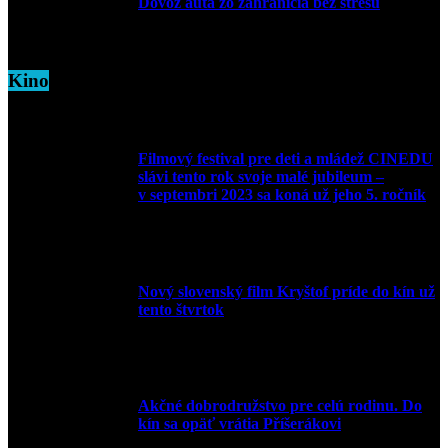
Dovoz auta zo zahraničia bez stresu
5. marca 2026
Kino
Filmový festival pre deti a mládež CINEDU
slávi tento rok svoje malé jubileum –
v septembri 2023 sa koná už jeho 5. ročník
10. augusta 2023
Nový slovenský film Kryštof príde do kín už
tento štvrtok
20. apríla 2022
Akčné dobrodružstvo pre celú rodinu. Do
kín sa opäť vrátia Příšerákovi