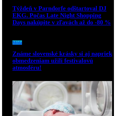
Týždeň v Parndorfe odštartoval DJ
EKG. Počas Late Night Shopping
Days nakúpite v zľavách až do -80 %
21. augusta 2024
Móda
Známe slovenské krásky si aj napriek
obmedzeniam užili festivalovú
atmosféru!
30. júna 2020