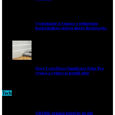
9. marca 2026
Vychutnajte si Vianoce s jedinečnou
horkosladkou chuťou likéru Becherovka
3. decembra 2024
Nový CrossWave OmniForce Edge Pro
vysáva a vytiera aj pozdĺž stien
16. novembra 2024
Tech
GROHE prináša kúpeľne do ulíc