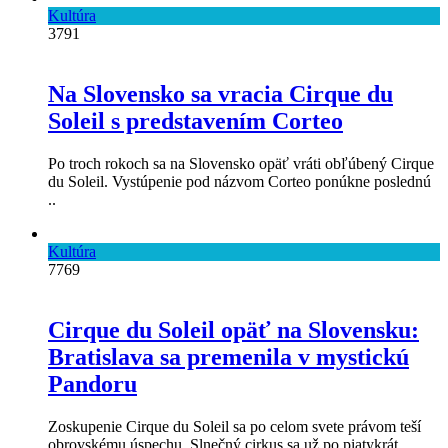
Kultúra
3791
Na Slovensko sa vracia Cirque du
Soleil s predstavením Corteo
Po troch rokoch sa na Slovensko opäť vráti obľúbený Cirque
du Soleil. Vystúpenie pod názvom Corteo ponúkne poslednú
..
Kultúra
7769
Cirque du Soleil opäť na Slovensku:
Bratislava sa premenila v mystickú
Pandoru
Zoskupenie Cirque du Soleil sa po celom svete právom teší
obrovskému úspechu. Slnečný cirkus sa už po piatykrát ..