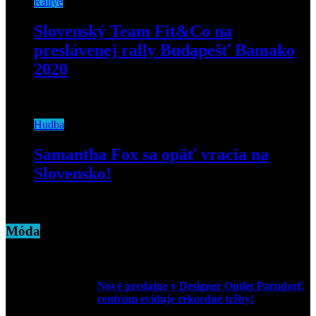
Rallye
Slovenský Team Fit&Co na
preslávenej rally Budapešť Bamako
2020
27. januára 2020
Hudba
Samantha Fox sa opäť vracia na
Slovensko!
10. júna 2019
Móda
Nové predajne v Designer Outlet Parndorf,
centrum eviduje rekordné tržby!