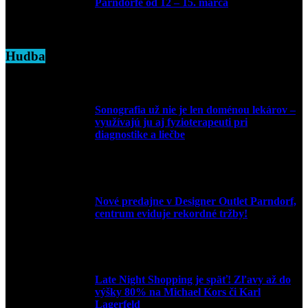
Parndorfe od 12 – 15. marca
7. marca 2025
Hudba
Sonografia už nie je len doménou lekárov –
využívajú ju aj fyzioterapeuti pri
diagnostike a liečbe
9. júla 2026
Nové predajne v Designer Outlet Parndorf,
centrum eviduje rekordné tržby!
3. mája 2026
Late Night Shopping je späť! Zľavy až do
výšky 80% na Michael Kors či Karl
Lagerfeld