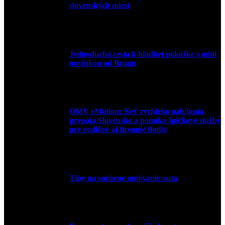
slovenských miest
10. júla 2026
Jednoduchá cesta k hladkej pokožke s mini
novinkou od Braun
27. mája 2026
OMV eMotion: Sieť rýchleho nabíjania
prepája Slovensko a ponúka špičkové služby
pre vodičov aj firemné flotily
1. apríla 2026
Tipy na správne umývanie auta
5. marca 2026