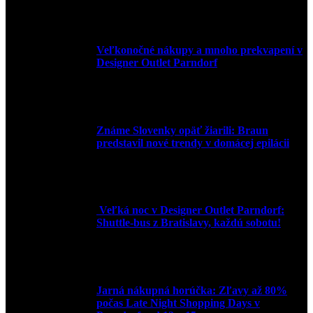
3. mája 2026
Veľkonočné nákupy a mnoho prekvapení v
Designer Outlet Parndorf
30. marca 2026
Známe Slovenky opäť žiarili: Braun
predstavil nové trendy v domácej epilácii
2. júna 2025
Veľká noc v Designer Outlet Parndorf:
Shuttle-bus z Bratislavy, každú sobotu!
16. apríla 2025
Jarná nákupná horúčka: Zľavy až 80%
počas Late Night Shopping Days v