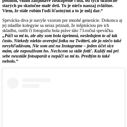
pódium, vidím zaujímavé zoskupenie ľudí, od tých skutočne
starých po skutočne malé deti. To je niečo naozaj zvláštne.
Viem, že stále robím ľudí šťastnými a to je môj dar.“
Spevácka diva je navyše vzorom pre mnohé generácie. Dokonca aj
jej mladšie kolegyne sa neraz priznali, že inšpiráciou pre ich
skladbu, outfit či fotografiu bola práve táto 73-ročná speváčka.
„Páči sa mi to, ale aby som bola úprimná, nesledujem to až tak
často. Niekedy niekto uverejní fotku na Twitteri, ale ja niečo také
nevyhľadávam, Nie som ani na Instagrame – jeden účet síce
mám, ale nepoužívam ho. Nechcem sa stále fotiť. Každý má pri
sebe neustále fotoaparát a nepáči sa mi to. Predtým to také
nebolo.“