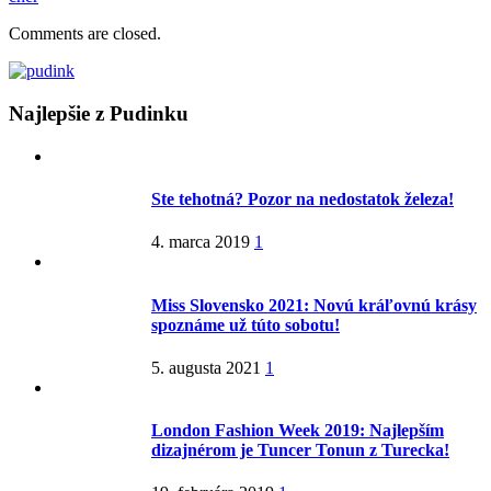
Comments are closed.
Najlepšie z Pudinku
Ste tehotná? Pozor na nedostatok železa!
4. marca 2019
1
Miss Slovensko 2021: Novú kráľovnú krásy
spoznáme už túto sobotu!
5. augusta 2021
1
London Fashion Week 2019: Najlepším
dizajnérom je Tuncer Tonun z Turecka!