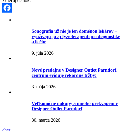
Zdieľaj článok:
Facebook
Sonografia už nie je len doménou lekárov –
využívajú ju aj fyzioterapeuti pri diagnostike
a liečbe
9. júla 2026
Nové predajne v Designer Outlet Parndorf,
centrum eviduje rekordné tržby!
3. mája 2026
Veľkonočné nákupy a mnoho prekvapení v
Designer Outlet Parndorf
30. marca 2026
cher