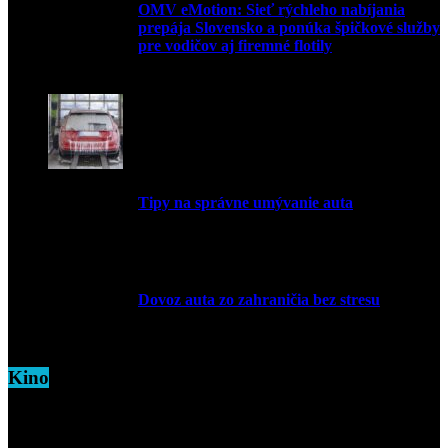
OMV eMotion: Sieť rýchleho nabíjania
prepája Slovensko a ponúka špičkové služby
pre vodičov aj firemné flotily
1. apríla 2026
Tipy na správne umývanie auta
5. marca 2026
Dovoz auta zo zahraničia bez stresu
5. marca 2026
Kino