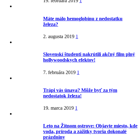
19. februára 2019
1
Máte málo hemoglobínu z nedostatku
železa?
2. augusta 2019
1
Slovenskí študenti nakrútili akčný film plný
hollywoodskych efektov!
7. februára 2019
1
Trápi vás únava? Môže byť za tým
nedostatok železa!
19. marca 2019
1
Leto na Žitnom ostrove: Objavte miesto, kde
voda, príroda a zážitky tvoria dokonalé
prázdniny