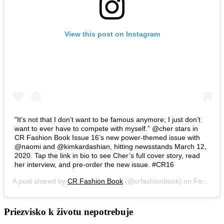
View this post on Instagram
"It’s not that I don’t want to be famous anymore; I just don’t
want to ever have to compete with myself.” @cher stars in
CR Fashion Book Issue 16’s new power-themed issue with
@naomi and @kimkardashian, hitting newsstands March 12,
2020. Tap the link in bio to see Cher’s full cover story, read
her interview, and pre-order the new issue. #CR16
A post shared by
CR Fashion Book
(@crfashionbook) on
Feb 27, 2020 at 8:59am PST
Priezvisko k životu nepotrebuje