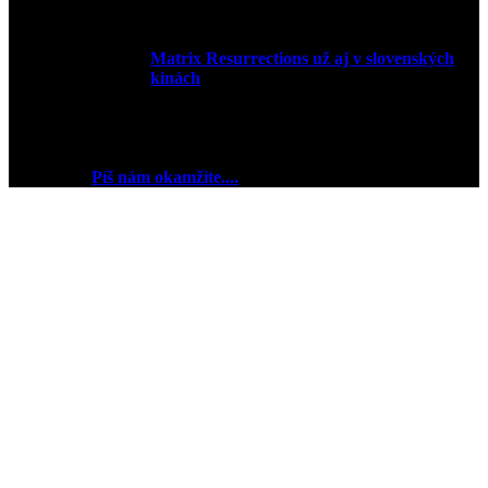
Matrix Resurrections už aj v slovenských
kinách
27. januára 2022
2018 © Ej kej ej sme Pudink.
Chceš reklamu? My sme
pripravení
Píš nám okamžite....