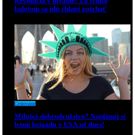
Revolúcia v divadle! Za týmto
baletom sa idú chlapi potrhať
15. októbra 2018
Cestovanie
Miluješ dobrodružstvo? Naplánuj si
letnú brigádu v USA už dnes!