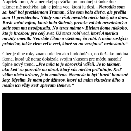
Napriek tomu, že americkej speváčke po hmotnej stránke dnes
takmer nič nechýba, tak je jedna vec, ktorá ju desí.
„Narodila som
sa, keď bol prezidentom Truman. Síce som bola dieťa, ale prežila
som 11 prezidentov. Nikdy som však nevidela niečo také, ako dnes.
Bush začal vojnu, ktorá bola šialená, pretože vol tak nevzdelaný a
stále som mu neodpustila. No teraz máme v Bielom dome niekoho,
kto je hrozbou pre celý svet. Už teraz robí veci, ktoré Ameriku
navždy zmenili. Neustále čítam o všetkom, čo robí. A mám ruských
priateľov, takže viem veľa vecí, ktoré sa na verejnosť nedostanú.“
Cher je dlhé roky známa nie len ako hudobníčka, no tiež ako módna
ikona, ktorá už neraz dokázala svojim vkusom pre módu nastoliť
úplne nový trend.
„Pre mňa to je obrovská vášeň. Je to takmer,
ako keď sa pozeráte na obrat, ktorý vás niečim priťahuje. Keď
vidím niečo krásne, je to emotívne. Nemusia to byť hneď honosné
šaty. Myslím ,že mám pár džínsov, ktoré už mám skutočne dlho a
nosím ich vždy keď spievam Believe.“