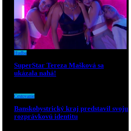
Hudba
SuperStar Tereza Mašková sa
ukázala nahá!
4. novembra 2020
Cestovanie
Banskobystrický kraj predstavil svoju
rozprávkovú identitu
25. januára 2019