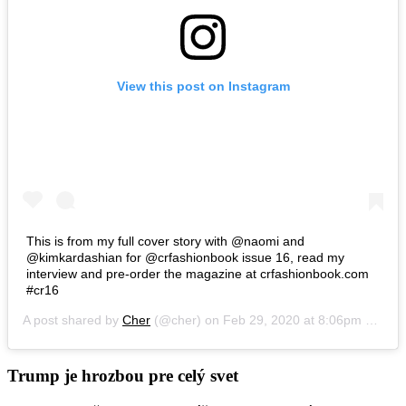
View this post on Instagram
This is from my full cover story with @naomi and
@kimkardashian for @crfashionbook issue 16, read my
interview and pre-order the magazine at crfashionbook.com
#cr16
A post shared by
Cher
(@cher) on
Feb 29, 2020 at 8:06pm PST
Trump je hrozbou pre celý svet