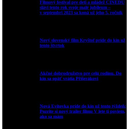
Filmový festival pre deti a mládež CINEDU
slávi tento rok svoje malé jubileum –
v septembri 2023 sa koná už jeho 5. ročník
10. augusta 2023
Nový slovenský film Kryštof príde do kín už
tento štvrtok
20. apríla 2022
Akčné dobrodružstvo pre celú rodinu. Do
kín sa opäť vrátia Příšerákovi
15. marca 2022
Nová Evitovka príde do kín už tento týždeň:
Pozrite si nový trailer filmu V lete ti poviem,
ako sa mám
14. februára 2022