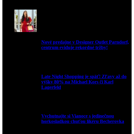
9. júla 2026
Nové predajne v Designer Outlet Parndorf,
centrum eviduje rekordné tržby!
3. mája 2026
Late Night Shopping je späť! Zľavy až do
výšky 80% na Michael Kors či Karl
Lagerfeld
9. marca 2026
Vychutnajte si Vianoce s jedinečnou
horkosladkou chuťou likéru Becherovka
3. decembra 2024