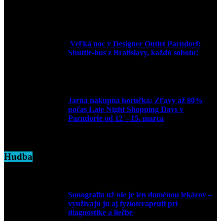
2. júna 2025
Veľká noc v Designer Outlet Parndorf:
Shuttle-bus z Bratislavy, každú sobotu!
16. apríla 2025
Jarná nákupná horúčka: Zľavy až 80%
počas Late Night Shopping Days v
Parndorfe od 12 – 15. marca
7. marca 2025
Hudba
Sonografia už nie je len doménou lekárov –
využívajú ju aj fyzioterapeuti pri
diagnostike a liečbe