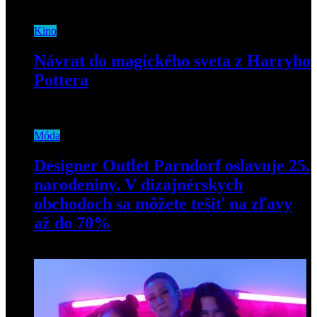
20. septembra 2019
Kino
Návrat do magického sveta z Harryho
Pottera
8. novembra 2018
Móda
Designer Outlet Parndorf oslavuje 25.
narodeniny. V dizajnérskych
obchodoch sa môžete tešiť na zľavy
až do 70%
29. mája 2023