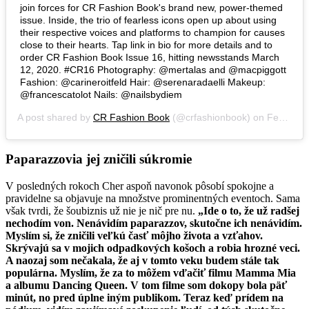
join forces for CR Fashion Book's brand new, power-themed
issue. Inside, the trio of fearless icons open up about using
their respective voices and platforms to champion for causes
close to their hearts. Tap link in bio for more details and to
order CR Fashion Book Issue 16, hitting newsstands March
12, 2020. #CR16 Photography: @mertalas and @macpiggott
Fashion: @carineroitfeld Hair: @serenaradaelli Makeup:
@francescatolot Nails: @nailsbydiem
A post shared by
CR Fashion Book
(@crfashionbook) on
Feb 25, 2020 at 4:59am PST
Paparazzovia jej zničili súkromie
V posledných rokoch Cher aspoň navonok pôsobí spokojne a
pravidelne sa objavuje na množstve prominentných eventoch. Sama
však tvrdi, že šoubiznis už nie je nič pre nu.
„Ide o to, že už radšej
nechodím von. Nenávidím paparazzov, skutočne ich nenávidím.
Myslím si, že zničili veľkú časť môjho života a vzťahov.
Skrývajú sa v mojich odpadkových košoch a robia hrozné veci.
A naozaj som nečakala, že aj v tomto veku budem stále tak
populárna. Myslím, že za to môžem vďačiť filmu Mamma Mia
a albumu Dancing Queen. V tom filme som dokopy bola päť
minút, no pred úplne iným publikom. Teraz keď prídem na