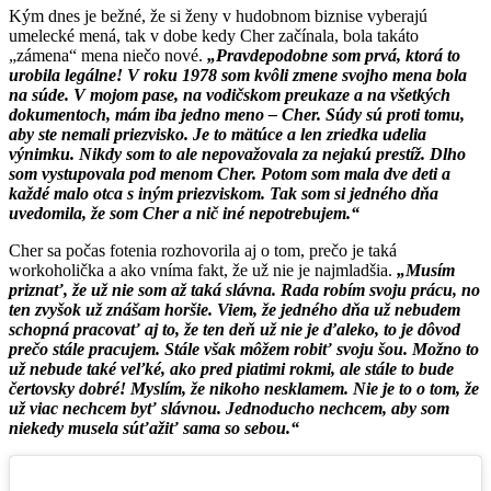
Kým dnes je bežné, že si ženy v hudobnom biznise vyberajú
umelecké mená, tak v dobe kedy Cher začínala, bola takáto
„zámena“ mena niečo nové.
„Pravdepodobne som prvá, ktorá to
urobila legálne! V roku 1978 som kvôli zmene svojho mena bola
na súde. V mojom pase, na vodičskom preukaze a na všetkých
dokumentoch, mám iba jedno meno – Cher. Súdy sú proti tomu,
aby ste nemali priezvisko. Je to mätúce a len zriedka udelia
výnimku. Nikdy som to ale nepovažovala za nejakú prestíž. Dlho
som vystupovala pod menom Cher. Potom som mala dve deti a
každé malo otca s iným priezviskom. Tak som si jedného dňa
uvedomila, že som Cher a nič iné nepotrebujem.“
Cher sa počas fotenia rozhovorila aj o tom, prečo je taká
workoholička a ako vníma fakt, že už nie je najmladšia.
„Musím
priznať, že už nie som až taká slávna. Rada robím svoju prácu, no
ten zvyšok už znášam horšie. Viem, že jedného dňa už nebudem
schopná pracovať aj to, že ten deň už nie je ďaleko, to je dôvod
prečo stále pracujem. Stále však môžem robiť svoju šou. Možno to
už nebude také veľké, ako pred piatimi rokmi, ale stále to bude
čertovsky dobré! Myslím, že nikoho nesklamem. Nie je to o tom, že
už viac nechcem byť slávnou. Jednoducho nechcem, aby som
niekedy musela súťažiť sama so sebou.“