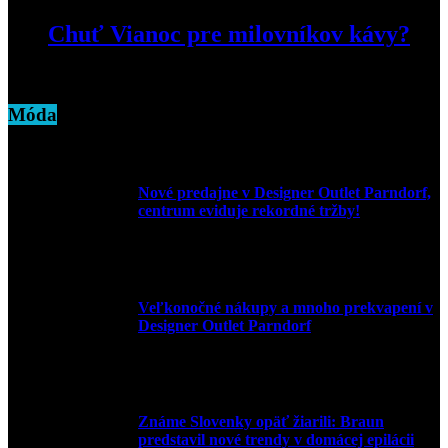
Chuť Vianoc pre milovníkov kávy?
17. decembra 2020
Móda
Nové predajne v Designer Outlet Parndorf,
centrum eviduje rekordné tržby!
3. mája 2026
Veľkonočné nákupy a mnoho prekvapení v
Designer Outlet Parndorf
30. marca 2026
Známe Slovenky opäť žiarili: Braun
predstavil nové trendy v domácej epilácii