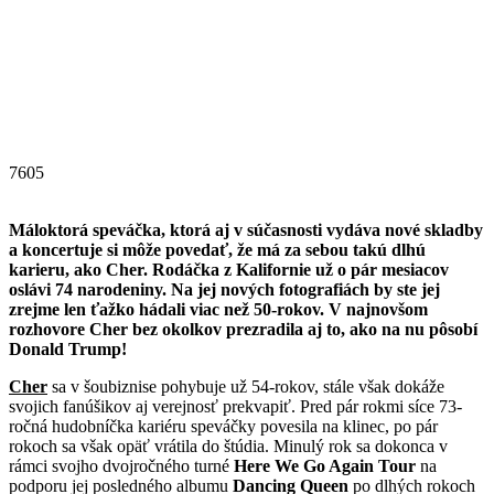
7605
Máloktorá speváčka, ktorá aj v súčasnosti vydáva nové skladby
a koncertuje si môže povedať, že má za sebou takú dlhú
karieru, ako Cher. Rodáčka z Kalifornie už o pár mesiacov
oslávi 74 narodeniny. Na jej nových fotografiách by ste jej
zrejme len ťažko hádali viac než 50-rokov. V najnovšom
rozhovore Cher bez okolkov prezradila aj to, ako na nu pôsobí
Donald Trump!
Cher
sa v šoubiznise pohybuje už 54-rokov, stále však dokáže
svojich fanúšikov aj verejnosť prekvapiť. Pred pár rokmi síce 73-
ročná hudobníčka kariéru speváčky povesila na klinec, po pár
rokoch sa však opäť vrátila do štúdia. Minulý rok sa dokonca v
rámci svojho dvojročného turné
Here We Go Again Tour
na
podporu jej posledného albumu
Dancing Queen
po dlhých rokoch