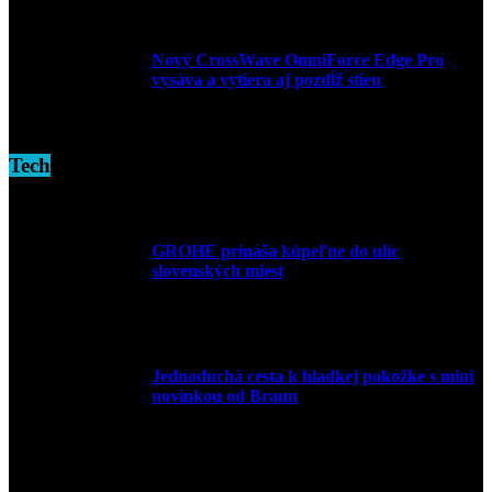
Nový CrossWave OmniForce Edge Pro
vysáva a vytiera aj pozdĺž stien
16. novembra 2024
Tech
GROHE prináša kúpeľne do ulíc
slovenských miest
10. júla 2026
Jednoduchá cesta k hladkej pokožke s mini
novinkou od Braun
27. mája 2026