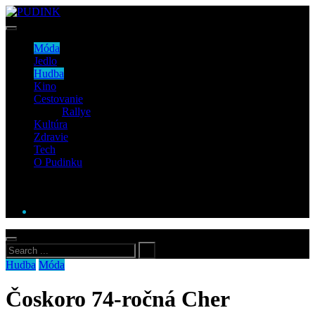
Móda
Jedlo
Hudba
Kino
Cestovanie
Rallye
Kultúra
Zdravie
Tech
O Pudinku
Hudba
Móda
Čoskoro 74-ročná Cher