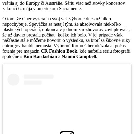
vrátila aj do Európy či Austrálie. Sériu viac než stovky koncertov
zakončí 6. mája v americkom Sacramente.
O tom, že Cher vyzerá na svoj vek výborne dnes už nikto
nepochybuje. Speváčka sa netají tým, že absolvovala niekoľko
plastických operácií, dokonca v jednom z rozhovorov zavtipkovala,
že už dávno prestala počítať, koľko ich bolo. V jej prípade však
našťastie stále môžeme hovoriť o výsledku, za ktorí sa šikovné ruky
chirurgov hanbiť nemusia. Výbornú formu Cher ukázala aj počas
fotenia pre magazín
CR Fashion Book
, kde nafotila sériu fotografií
spoločne s
Kim Kardashian
a
Naomi Campbell
.