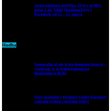
Jarná nákupná horúčka: Zľavy až 80%
počas Late Night Shopping Days v
Parndorfe od 12 – 15. marca
7. marca 2025
Hudba
Sonografia už nie je len doménou lekárov –
využívajú ju aj fyzioterapeuti pri
diagnostike a liečbe
9. júla 2026
Nové predajne v Designer Outlet Parndorf,
centrum eviduje rekordné tržby!