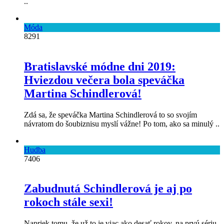
..
Móda
8291
Bratislavské módne dni 2019:
Hviezdou večera bola speváčka
Martina Schindlerová!
Zdá sa, že speváčka Martina Schindlerová to so svojím
návratom do šoubiznisu myslí vážne! Po tom, ako sa minulý ..
Hudba
7406
Zabudnutá Schindlerová je aj po
rokoch stále sexi!
Napriek tomu, že už to je viac ako desať rokov, na prvú sériu