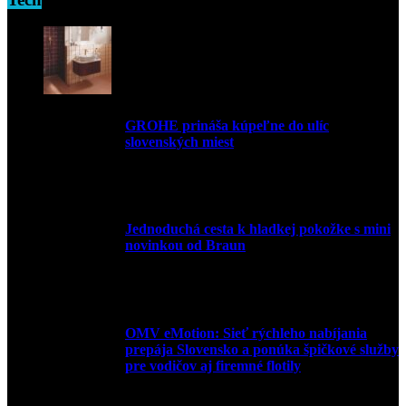
GROHE prináša kúpeľne do ulíc
slovenských miest
10. júla 2026
Jednoduchá cesta k hladkej pokožke s mini
novinkou od Braun
27. mája 2026
OMV eMotion: Sieť rýchleho nabíjania
prepája Slovensko a ponúka špičkové služby
pre vodičov aj firemné flotily
1. apríla 2026