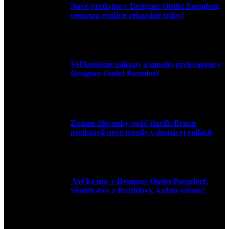
Nové predajne v Designer Outlet Parndorf,
centrum eviduje rekordné tržby!
3. mája 2026
Veľkonočné nákupy a mnoho prekvapení v
Designer Outlet Parndorf
30. marca 2026
Známe Slovenky opäť žiarili: Braun
predstavil nové trendy v domácej epilácii
2. júna 2025
Veľká noc v Designer Outlet Parndorf:
Shuttle-bus z Bratislavy, každú sobotu!
16. apríla 2025