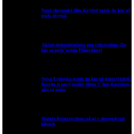
Nový slovenský film Kryštof príde do kín už
tento štvrtok
20. apríla 2022
Akčné dobrodružstvo pre celú rodinu. Do
kín sa opäť vrátia Příšerákovi
15. marca 2022
Nová Evitovka príde do kín už tento týždeň:
Pozrite si nový trailer filmu V lete ti poviem,
ako sa mám
14. februára 2022
Matrix Resurrections už aj v slovenských
kinách