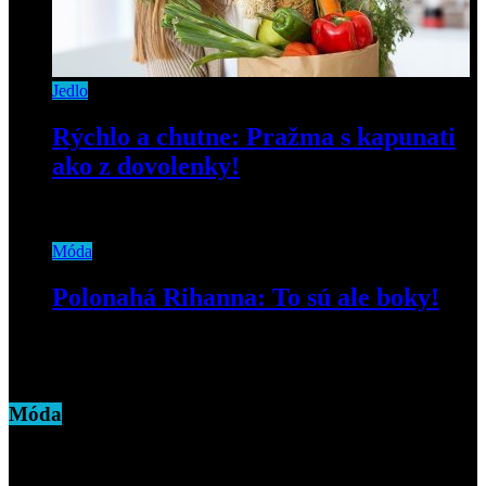
Jedlo
Rýchlo a chutne: Pražma s kapunati
ako z dovolenky!
7. mája 2020
Móda
Polonahá Rihanna: To sú ale boky!
28. februára 2019
Móda