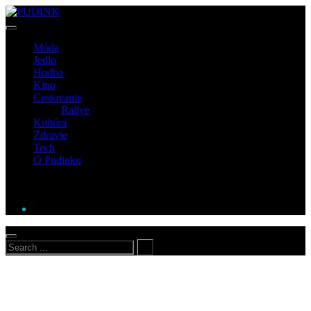
Móda
Jedlo
Hudba
Kino
Cestovanie
Rallye
Kultúra
Zdravie
Tech
O Pudinku