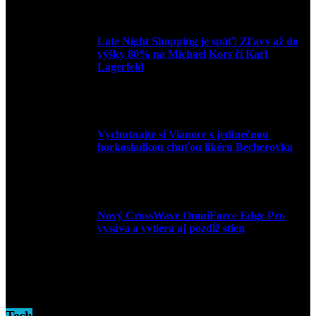
3. mája 2026
Late Night Shopping je späť! Zľavy až do
výšky 80% na Michael Kors či Karl
Lagerfeld
9. marca 2026
Vychutnajte si Vianoce s jedinečnou
horkosladkou chuťou likéru Becherovka
3. decembra 2024
Nový CrossWave OmniForce Edge Pro
vysáva a vytiera aj pozdĺž stien
16. novembra 2024
Tech