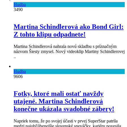
Hudba
3490
Martina Schindlerová ako Bond Girl:
Z tohto klipu odpadnete!
Martina Schindlerová nahrala novú skladbu s príznačným
názvom Šiesty zmysel. Nový videoklip Martiny Schindlerovej
..
Hudba
9606
Fotky, ktoré mali ostať navždy
utajené. Martina Schindlerová
konečne ukázala svadobné zábery!
Napriek tomu, že po svojej účasti v prvej SuperStar patrila
medzi najobľúbenejšie slovenské speváčky, kariéru povesila ..