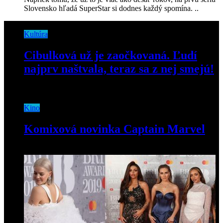
Slovensko hľadá SuperStar si dodnes každý spomína. ..
Kultúra
Cibulková už je zaočkovaná. Ľudí
najprv naštvala, teraz sa z nej smejú!
12. januára 2021
Kino
Komixová novinka Captain Marvel
20. septembra 2018