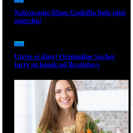
Kino
Nakrúcanie filmu Godzilla bolo plné
smiechu!
3. júna 2019
Jedlo
Utrite si sliny! Originálne Sacher
torty sú kúsok od Bratislavy
3. októbra 2018