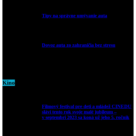
Tipy na správne umývanie auta
5. marca 2026
Dovoz auta zo zahraničia bez stresu
5. marca 2026
Kino
Filmový festival pre deti a mládež CINEDU
slávi tento rok svoje malé jubileum –
v septembri 2023 sa koná už jeho 5. ročník
10. augusta 2023