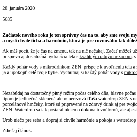
28. januára 2020
5685
Začiatok nového roku je ten správny čas na to, aby sme svoju mys
a mysli chvíle ticha a harmóniu, ktorá je pre rovnováhu tak dôlež
Ak máš pocit, že je čas na zmenu, tak na nič nečakaj. Začať môžeš u
prispieva aj dostatočná hydratácia tela s
kvalitným pitným režimom
, 
Každý pohár vody s mikrodrinkom ZEN, prispeje k uvoľneniu tela a zá
ja a upokojiť celé tvoje bytie. Vychutnaj si každý pohár vody s
mikro
Nezabúdaj na dostatočný pitný režim počas celého dňa, hlavne počas 
tipom je jedinečná sklenená alebo nerezová fľaša waterdrop ZEN s n
porcelánové hrnčeky, ktoré sú pripravené na zdravý drink aj pre tvoji
ZEN. Waterdrop sa tak postaral nielen o dokonalú vnútornú, ale aj es
Urob niečo pre seba a dopraj si chvíle harmónie a pokoja s waterdr
Zdieľaj článok: