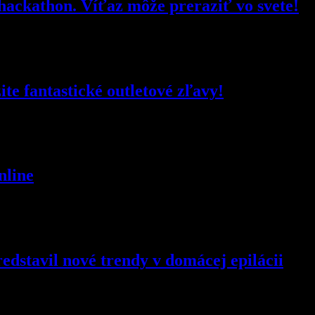
hackathon. Víťaz môže preraziť vo svete!
e fantastické outletové zľavy!
nline
edstavil nové trendy v domácej epilácii