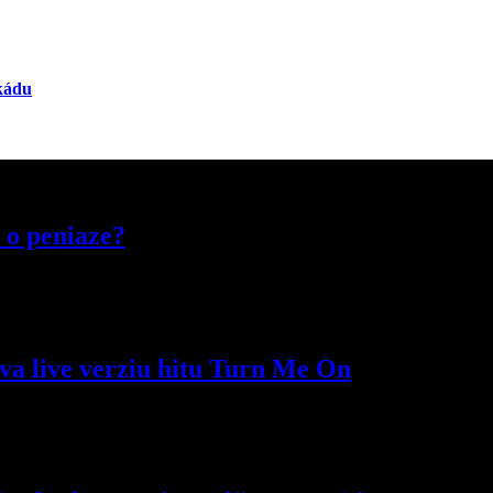
ekádu
 o peniaze?
va live verziu hitu Turn Me On