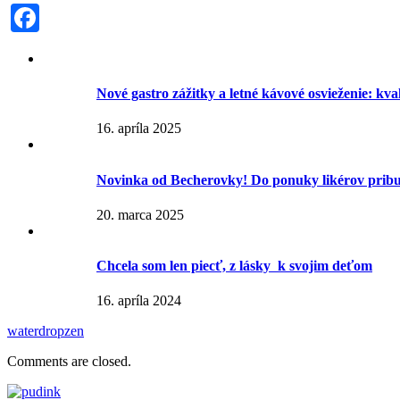
Facebook
Nové gastro zážitky a letné kávové osvieženie: kv
16. apríla 2025
Novinka od Becherovky! Do ponuky likérov pribu
20. marca 2025
Chcela som len piecť, z lásky k svojim deťom
16. apríla 2024
waterdrop
zen
Comments are closed.