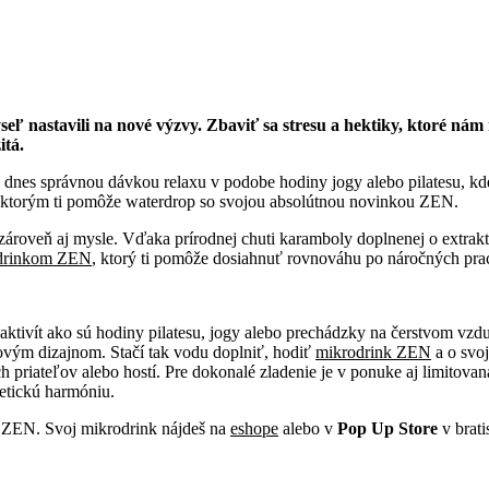
eľ nastavili na nové výzvy. Zbaviť sa stresu a hektiky, ktoré nám
itá.
ž dnes správnou dávkou relaxu v podobe hodiny jogy alebo pilatesu, kd
s ktorým ti pomôže waterdrop so svojou absolútnou novinkou ZEN.
roveň aj mysle. Vďaka prírodnej chuti karamboly doplnenej o extrakty 
drinkom ZEN
, ktorý ti pomôže dosiahnuť rovnováhu po náročných pra
aktivít ako sú hodiny pilatesu, jogy alebo prechádzky na čerstvom vz
ovým dizajnom. Stačí tak vodu doplniť, hodiť
mikrodrink ZEN
a o svoj
ch priateľov alebo hostí. Pre dokonalé zladenie je v ponuke aj limitov
tetickú harmóniu.
op ZEN. Svoj mikrodrink nájdeš na
eshope
alebo v
Pop Up Store
v brat