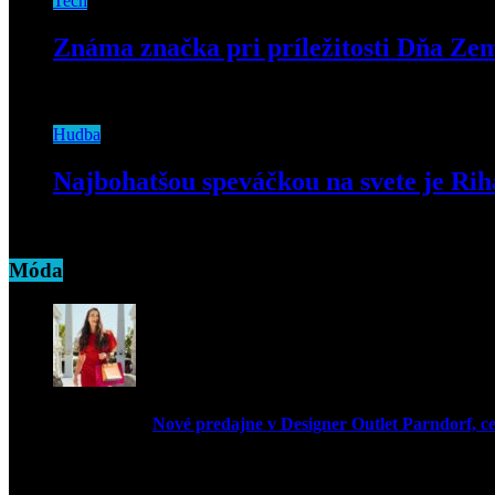
Tech
Známa značka pri príležitosti Dňa Zem
22. apríla 2022
Hudba
Najbohatšou speváčkou na svete je Ri
7. júna 2019
Móda
Nové predajne v Designer Outlet Parndorf, c
3. mája 2026