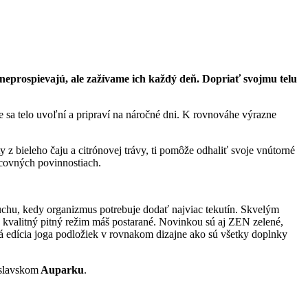
 neprospievajú, ale zažívame ich každý deň. Dopriať svojmu telu
e sa telo uvoľní a pripraví na náročné dni. K rovnováhe výrazne
z bieleho čaju a citrónovej trávy, ti pomôže odhaliť svoje vnútorné
covných povinnostiach.
duchu, kedy organizmus potrebuje dodať najviac tekutín. Skvelým
 kvalitný pitný režim máš postarané. Novinkou sú aj ZEN zelené,
aná edícia joga podložiek v rovnakom dizajne ako sú všetky doplnky
islavskom
Auparku
.