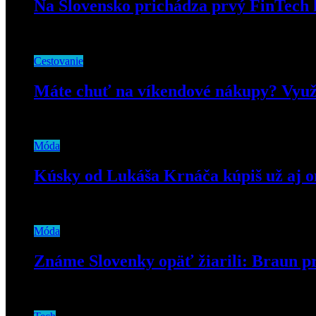
Na Slovensko prichádza prvý FinTech 
12. októbra 2018
Cestovanie
Máte chuť na víkendové nákupy? Využit
25. januára 2020
Móda
Kúsky od Lukáša Krnáča kúpiš už aj o
8. decembra 2021
Móda
Známe Slovenky opäť žiarili: Braun pr
2. júna 2025