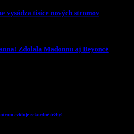
e vysádza tisíce nových stromov
hanna! Zdolala Madonnu aj Beyoncé
entrum eviduje rekordné tržby!