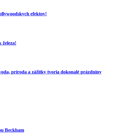
hollywoodskych efektov!
 železa!
voda, príroda a zážitky tvoria dokonalé prázdniny
iou Beckham