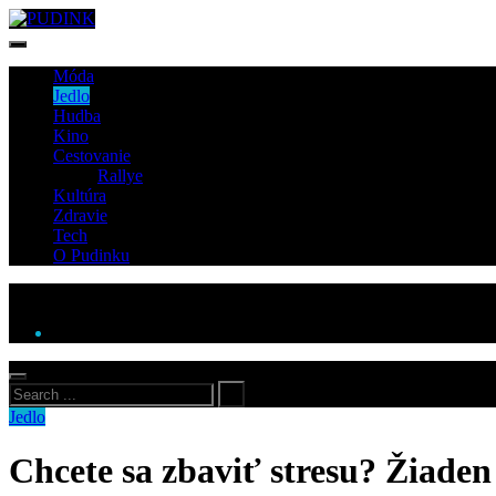
Móda
Jedlo
Hudba
Kino
Cestovanie
Rallye
Kultúra
Zdravie
Tech
O Pudinku
Jedlo
Chcete sa zbaviť stresu? Žiade