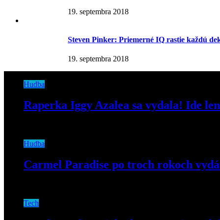
19. septembra 2018
Steven Pinker: Priemerné IQ rastie každú d
19. septembra 2018
Hudba
Raperka Iggy Azalea sa vydala! Ide len
3. mája 2019
Hudba
Carmel Paradise po troch rokoch vydá
19. marca 2019
Tech