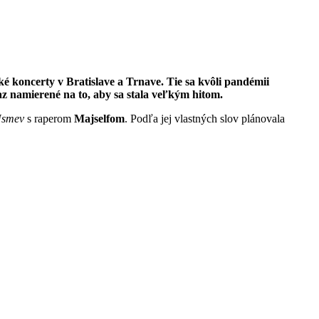
é koncerty v Bratislave a Trnave. Tie sa kvôli pandémii
z namierené na to, aby sa stala veľkým hitom.
smev
s raperom
Majselfom
. Podľa jej vlastných slov plánovala