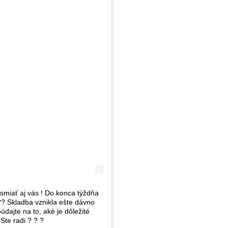
miať aj vás ! Do konca týždňa
? Skladba vznikla ešte dávno
ajte na to, aké je dôležité
Ste radi ? ? ?