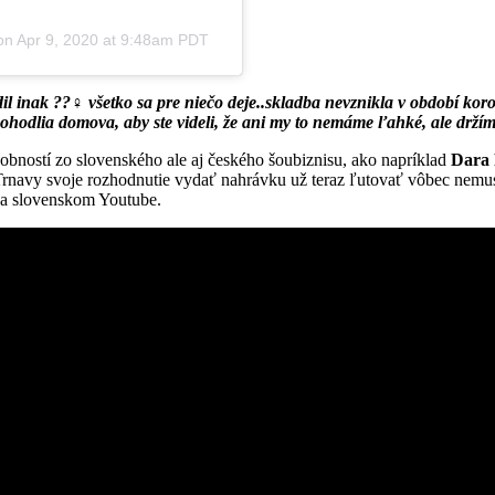
 on
Apr 9, 2020 at 9:48am PDT
il inak ??‍♀️ všetko sa pre niečo deje..skladba nevznikla v období koron
ohodlia domova, aby ste videli, že ani my to nemáme ľahké, ale držím
obností zo slovenského ale aj českého šoubiznisu, ako napríklad
Dara 
rnavy svoje rozhodnutie vydať nahrávku už teraz ľutovať vôbec nemusí
 na slovenskom Youtube.