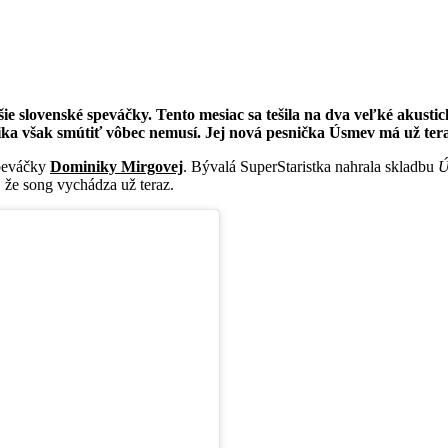
 slovenské speváčky. Tento mesiac sa tešila na dva veľké akustick
ka však smútiť vôbec nemusí. Jej nová pesnička Úsmev má už tera
speváčky
Dominiky Mirgovej
. Bývalá SuperStaristka nahrala skladbu
Ú
, že song vychádza už teraz.