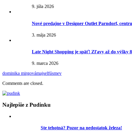
9. júla 2026
Nové predajne v Designer Outlet Parndorf, centr
3. mája 2026
Late Night Shopping je späť! Zľavy až do výšky 
9. marca 2026
dominika mirgová
majself
úsmev
Comments are closed.
Najlepšie z Pudinku
Ste tehotná? Pozor na nedostatok železa!