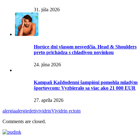
31. júla 2026
Horúce dni vlasom nesvedčia. Head & Shoulders
preto prichádza s chladivou novinkou
24. júna 2026
Kampaň Každodenní šampióni pomohla mladým
športovcom: Vyzbieralo sa viac ako 21 000 EUR
27. apríla 2026
alergia
alergie
deti
vividrin
Vividrin ectoin
Comments are closed.