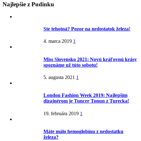
Najlepšie z Pudinku
Ste tehotná? Pozor na nedostatok železa!
4. marca 2019
1
Miss Slovensko 2021: Novú kráľovnú krásy
spoznáme už túto sobotu!
5. augusta 2021
1
London Fashion Week 2019: Najlepším
dizajnérom je Tuncer Tonun z Turecka!
19. februára 2019
1
Máte málo hemoglobínu z nedostatku
železa?