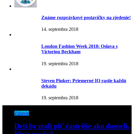
Známe rozprávkové postavičky na zjedenie!
14. septembra 2018
London Fashion Week 2018: Oslava s
Victoriou Beckham
19. septembra 2018
Steven Pinker: Priemerné IQ rastie každú
dekádu
19. septembra 2018
Zdravie
Deti by mali piť častejšie ako dospelí.