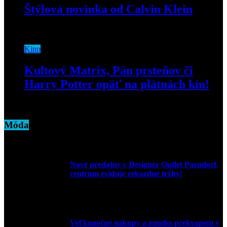
Štýlová novinka od Calvin Klein
2. októbra 2018
Kino
Kultový Matrix, Pán prsteňov či
Harry Potter opäť na plátnách kín!
23. júla 2020
Móda
Nové predajne v Designer Outlet Parndorf,
centrum eviduje rekordné tržby!
3. mája 2026
Veľkonočné nákupy a mnoho prekvapení v