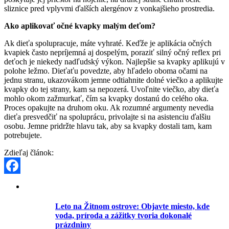
sliznice pred vplyvmi ďalších alergénov z vonkajšieho prostredia.
Ako aplikovať očné kvapky malým deťom?
Ak dieťa spolupracuje, máte vyhraté. Keďže je aplikácia očných
kvapiek často nepríjemná aj dospelým, poraziť silný očný reflex pri
deťoch je niekedy nadľudský výkon. Najlepšie sa kvapky aplikujú v
polohe ležmo. Dieťaťu povedzte, aby hľadelo oboma očami na
jednu stranu, ukazovákom jemne odtiahnite dolné viečko a aplikujte
kvapky do tej strany, kam sa nepozerá. Uvoľnite viečko, aby dieťa
mohlo okom zažmurkať, čím sa kvapky dostanú do celého oka.
Proces opakujte na druhom oku. Ak rozumné argumenty nevedia
dieťa presvedčiť na spoluprácu, privolajte si na asistenciu ďalšiu
osobu. Jemne pridržte hlavu tak, aby sa kvapky dostali tam, kam
potrebujete.
Zdieľaj článok:
Facebook
Leto na Žitnom ostrove: Objavte miesto, kde
voda, príroda a zážitky tvoria dokonalé
prázdniny