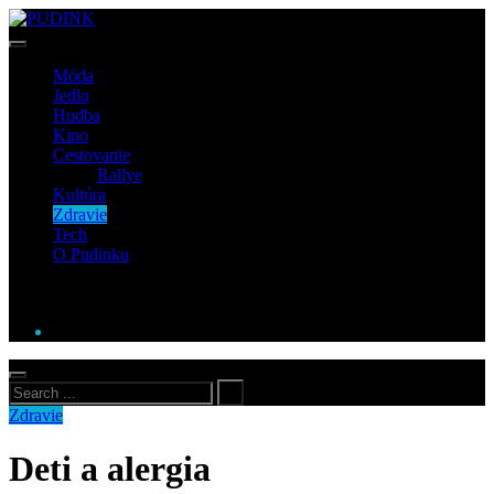
Móda
Jedlo
Hudba
Kino
Cestovanie
Rallye
Kultúra
Zdravie
Tech
O Pudinku
Zdravie
Deti a alergia