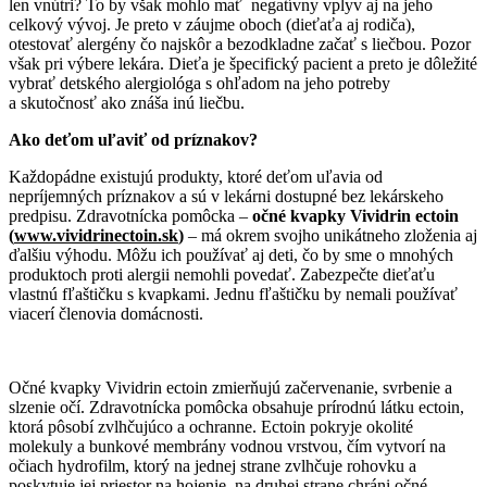
len vnútri? To by však mohlo mať negatívny vplyv aj na jeho
celkový vývoj. Je preto v záujme oboch (dieťaťa aj rodiča),
otestovať alergény čo najskôr a bezodkladne začať s liečbou. Pozor
však pri výbere lekára. Dieťa je špecifický pacient a preto je dôležité
vybrať detského alergiológa s ohľadom na jeho potreby
a skutočnosť ako znáša inú liečbu.
Ako deťom uľaviť od príznakov?
Každopádne existujú produkty, ktoré deťom uľavia od
nepríjemných príznakov a sú v lekárni dostupné bez lekárskeho
predpisu. Zdravotnícka pomôcka –
očné kvapky Vividrin ectoin
(
www.vividrinectoin.sk
)
– má okrem svojho unikátneho zloženia aj
ďalšiu výhodu. Môžu ich používať aj deti, čo by sme o mnohých
produktoch proti alergii nemohli povedať. Zabezpečte dieťaťu
vlastnú fľaštičku s kvapkami. Jednu fľaštičku by nemali používať
viacerí členovia domácnosti.
Očné kvapky Vividrin ectoin zmierňujú začervenanie, svrbenie a
slzenie očí. Zdravotnícka pomôcka obsahuje prírodnú látku ectoin,
ktorá pôsobí zvlhčujúco a ochranne. Ectoin pokryje okolité
molekuly a bunkové membrány vodnou vrstvou, čím vytvorí na
očiach hydrofilm, ktorý na jednej strane zvlhčuje rohovku a
poskytuje jej priestor na hojenie, na druhej strane chráni očné