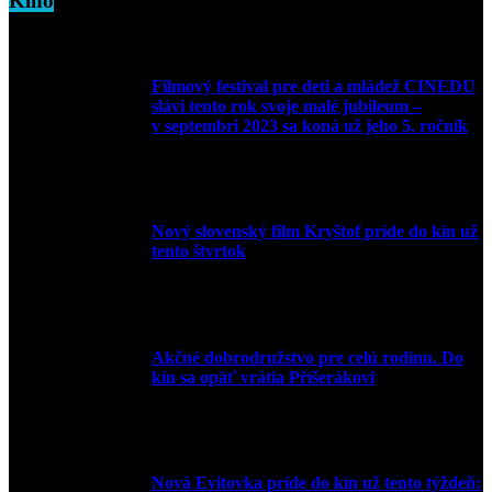
Kino
Filmový festival pre deti a mládež CINEDU
slávi tento rok svoje malé jubileum –
v septembri 2023 sa koná už jeho 5. ročník
10. augusta 2023
Nový slovenský film Kryštof príde do kín už
tento štvrtok
20. apríla 2022
Akčné dobrodružstvo pre celú rodinu. Do
kín sa opäť vrátia Příšerákovi
15. marca 2022
Nová Evitovka príde do kín už tento týždeň: