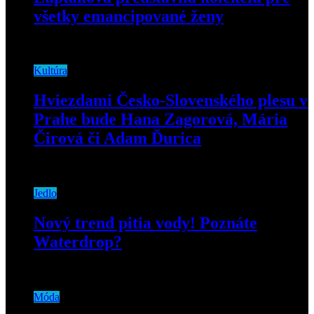
všetky emancipované ženy
7. októbra 2019
Kultúra
Hviezdami Česko-Slovenského plesu v
Prahe bude Hana Zagorová, Mária
Čirová či Adam Ďurica
17. januára 2019
Jedlo
Nový trend pitia vody! Poznáte
Waterdrop?
4. februára 2019
Móda