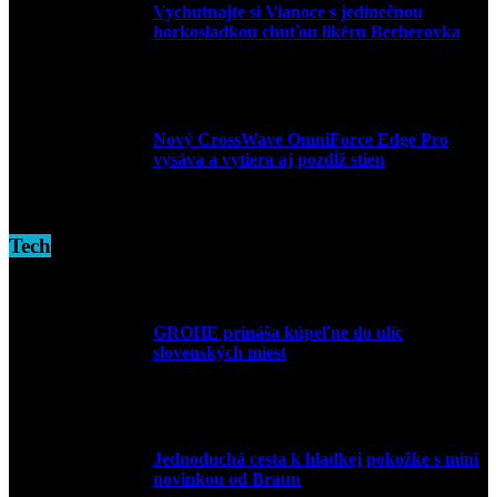
Vychutnajte si Vianoce s jedinečnou
horkosladkou chuťou likéru Becherovka
3. decembra 2024
Nový CrossWave OmniForce Edge Pro
vysáva a vytiera aj pozdĺž stien
16. novembra 2024
Tech
GROHE prináša kúpeľne do ulíc
slovenských miest
10. júla 2026
Jednoduchá cesta k hladkej pokožke s mini
novinkou od Braun