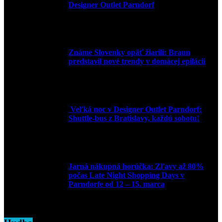
Designer Outlet Parndorf
30. marca 2026
Známe Slovenky opäť žiarili: Braun
predstavil nové trendy v domácej epilácii
2. júna 2025
Veľká noc v Designer Outlet Parndorf:
Shuttle-bus z Bratislavy, každú sobotu!
16. apríla 2025
Jarná nákupná horúčka: Zľavy až 80%
počas Late Night Shopping Days v
Parndorfe od 12 – 15. marca
7. marca 2025