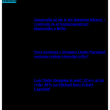
Hudba
Sonografia už nie je len doménou lekárov –
využívajú ju aj fyzioterapeuti pri
diagnostike a liečbe
9. júla 2026
Nové predajne v Designer Outlet Parndorf,
centrum eviduje rekordné tržby!
3. mája 2026
Late Night Shopping je späť! Zľavy až do
výšky 80% na Michael Kors či Karl
Lagerfeld
9. marca 2026