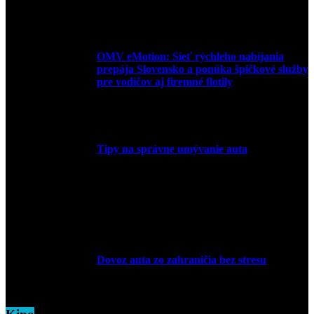
27. mája 2026
OMV eMotion: Sieť rýchleho nabíjania
prepája Slovensko a ponúka špičkové služby
pre vodičov aj firemné flotily
1. apríla 2026
Tipy na správne umývanie auta
5. marca 2026
Dovoz auta zo zahraničia bez stresu
5. marca 2026