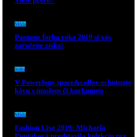
Viete prečo?
8. septembra 2020
Móda
Pantone farba roka 2019 si vás
zaručene získa!
6. decembra 2018
Jedlo
V Powerlogy space&coffee ochutnáte
kávu s maslom či kurkumou
29. marca 2019
Móda
Fashion Live 2019: Michaela
Ľuptáková predstavila kolekciu pre