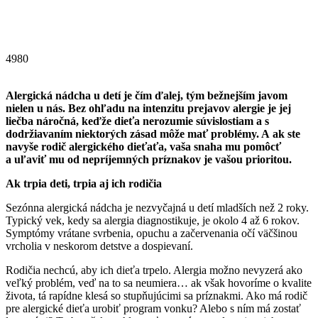
4980
Alergická nádcha u detí je čím ďalej, tým bežnejším javom
nielen u nás. Bez ohľadu na intenzitu prejavov alergie je jej
liečba náročná, keďže dieťa nerozumie súvislostiam a s
dodržiavaním niektorých zásad môže mať problémy. A ak ste
navyše rodič alergického dieťaťa, vaša snaha mu pomôcť
a uľaviť mu od nepríjemných príznakov je vašou prioritou.
Ak trpia deti, trpia aj ich rodičia
Sezónna alergická nádcha je nezvyčajná u detí mladších než 2 roky.
Typický vek, kedy sa alergia diagnostikuje, je okolo 4 až 6 rokov.
Symptómy vrátane svrbenia, opuchu a začervenania očí väčšinou
vrcholia v neskorom detstve a dospievaní.
Rodičia nechcú, aby ich dieťa trpelo. Alergia možno nevyzerá ako
veľký problém, veď na to sa neumiera… ak však hovoríme o kvalite
života, tá rapídne klesá so stupňujúcimi sa príznakmi. Ako má rodič
pre alergické dieťa urobiť program vonku? Alebo s ním má zostať